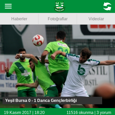
Haberler
MENU
Haberler
Fotoğraflar
Videolar
Fotoğraflar
Videolar
Basketbol
Voleybol
Puan Durumu
Fikstür
Facebook
Yeşil Bursa 0 - 1 Darıca Gençlerbirliği
Twitter
19 Kasım 2017 | 18:20
11516 okunma | 3 yorum