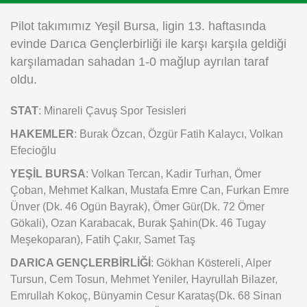
Instagram
Pilot takımımız Yeşil Bursa, ligin 13. haftasında
evinde Darıca Gençlerbirliği ile karşı karşıla geldiği
Android
karşılamadan sahadan 1-0 mağlup ayrılan taraf
oldu.
iOS
STAT
: Minareli Çavuş Spor Tesisleri
HAKEMLER
: Burak Özcan, Özgür Fatih Kalaycı, Volkan
Efecioğlu
YEŞİL BURSA
: Volkan Tercan, Kadir Turhan, Ömer
Çoban, Mehmet Kalkan, Mustafa Emre Can, Furkan Emre
Ünver (Dk. 46 Ogün Bayrak), Ömer Gür(Dk. 72 Ömer
Gökali), Ozan Karabacak, Burak Şahin(Dk. 46 Tugay
Meşekoparan), Fatih Çakır, Samet Taş
DARICA GENÇLERBİRLİĞİ
: Gökhan Köstereli, Alper
Tursun, Cem Tosun, Mehmet Yeniler, Hayrullah Bilazer,
Emrullah Kokoç, Bünyamin Cesur Karataş(Dk. 68 Sinan