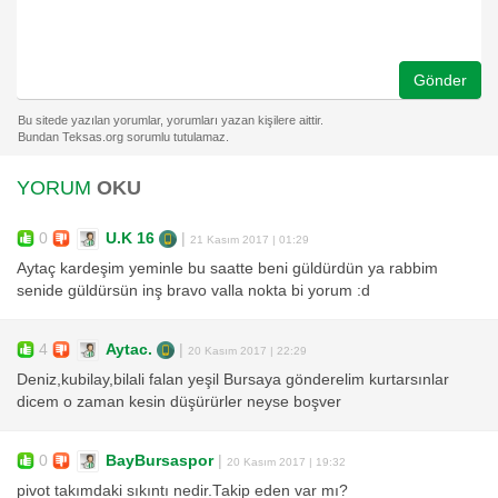
Gönder
YORUM
OKU
0
U.K 16
|
21 Kasım 2017 | 01:29
Aytaç kardeşim yeminle bu saatte beni güldürdün ya rabbim
senide güldürsün inş bravo valla nokta bi yorum :d
4
Aytac.
|
20 Kasım 2017 | 22:29
Deniz,kubilay,bilali falan yeşil Bursaya gönderelim kurtarsınlar
dicem o zaman kesin düşürürler neyse boşver
0
BayBursaspor
|
20 Kasım 2017 | 19:32
pivot takımdaki sıkıntı nedir.Takip eden var mı?