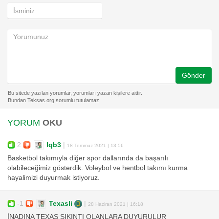
Gönder
YORUM
OKU
2
Iqb3
|
18 Temmuz 2021 | 13:56
Basketbol takımıyla diğer spor dallarında da başarılı
olabileceğimiz gösterdik. Voleybol ve hentbol takımı kurma
hayalimizi duyurmak istiyoruz.
-1
Texasli
|
28 Haziran 2021 | 16:18
İNADINA TEXAS SIKINTI OLANLARA DUYURULUR