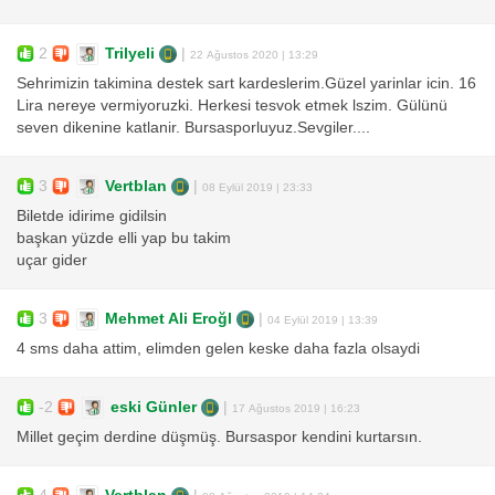
2
Trilyeli
|
22 Ağustos 2020 | 13:29
Sehrimizin takimina destek sart kardeslerim.Güzel yarinlar icin. 16
Lira nereye vermiyoruzki. Herkesi tesvok etmek lszim. Gülünü
seven dikenine katlanir. Bursasporluyuz.Sevgiler....
3
Vertblan
|
08 Eylül 2019 | 23:33
Biletde idirime gidilsin
başkan yüzde elli yap bu takim
uçar gider
3
Mehmet Ali Eroğl
|
04 Eylül 2019 | 13:39
4 sms daha attim, elimden gelen keske daha fazla olsaydi
-2
eski Günler
|
17 Ağustos 2019 | 16:23
Millet geçim derdine düşmüş. Bursaspor kendini kurtarsın.