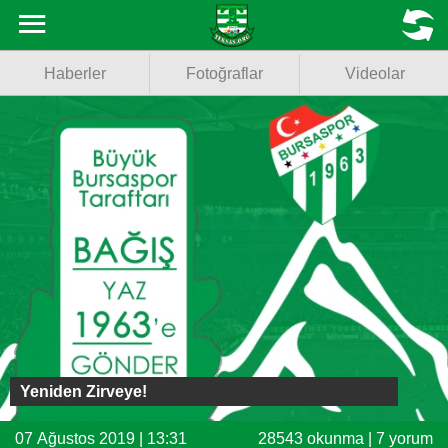
Haberler
MENU
Haberler
Fotoğraflar
Videolar
Fotoğraflar
Videolar
Basketbol
Voleybol
Puan Durumu
Fikstür
Facebook
Yeniden Zirveye!
Twitter
07 Ağustos 2019 | 13:31
28543 okunma | 7 yorum