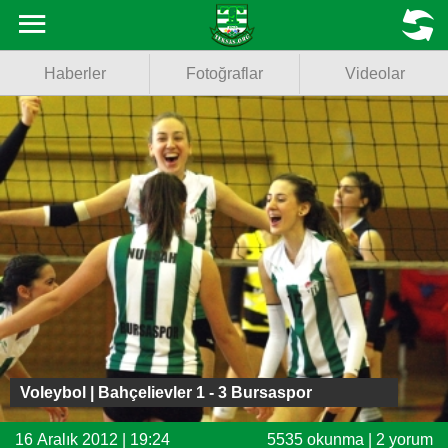
Haberler
MENU
Haberler
Fotoğraflar
Videolar
Fotoğraflar
Videolar
Basketbol
Voleybol
Puan Durumu
Fikstür
Facebook
Voleybol | Bahçelievler 1 - 3 Bursaspor
Twitter
16 Aralık 2012 | 19:24
5535 okunma | 2 yorum