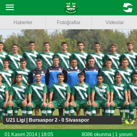
Haberler
MENU
Haberler
Fotoğraflar
Videolar
Fotoğraflar
Videolar
Basketbol
Voleybol
Puan Durumu
Fikstür
Facebook
U21 Ligi | Bursaspor 2 - 0 Sivasspor
Twitter
01 Kasım 2014 | 18:05
8086 okunma | 1 yorum