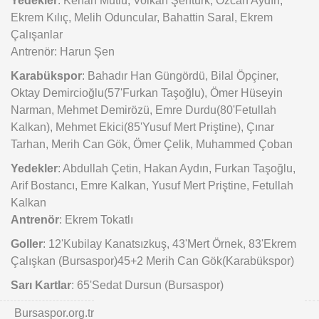
Ekrem Kılıç, Melih Oduncular, Bahattin Saral, Ekrem
Çalışanlar
Antrenör: Harun Şen
Karabükspor
: Bahadır Han Güngördü, Bilal Öpçiner,
Oktay Demircioğlu(57'Furkan Taşoğlu), Ömer Hüseyin
Narman, Mehmet Demirözü, Emre Durdu(80'Fetullah
Kalkan), Mehmet Ekici(85'Yusuf Mert Priştine), Çınar
Tarhan, Merih Can Gök, Ömer Çelik, Muhammed Çoban
Yedekler
: Abdullah Çetin, Hakan Aydın, Furkan Taşoğlu,
Arif Bostancı, Emre Kalkan, Yusuf Mert Priştine, Fetullah
Kalkan
Antrenör
: Ekrem Tokatlı
Goller
: 12'Kubilay Kanatsızkuş, 43'Mert Örnek, 83'Ekrem
Çalışkan (Bursaspor)45+2 Merih Can Gök(Karabükspor)
Sarı Kartlar
: 65'Sedat Dursun (Bursaspor)
Bursaspor.org.tr