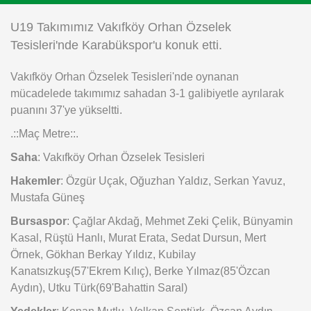
Instagram
U19 Takımımız Vakıfköy Orhan Özselek
Tesisleri'nde Karabükspor'u konuk etti.
Android
Vakıfköy Orhan Özselek Tesisleri'nde oynanan
mücadelede takımımız sahadan 3-1 galibiyetle ayrılarak
iOS
puanını 37'ye yükseltti.
.::Maç Metre::.
Saha
: Vakıfköy Orhan Özselek Tesisleri
Hakemler
: Özgür Uçak, Oğuzhan Yaldız, Serkan Yavuz,
Mustafa Güneş
Bursaspor
: Çağlar Akdağ, Mehmet Zeki Çelik, Bünyamin
Kasal, Rüştü Hanlı, Murat Erata, Sedat Dursun, Mert
Örnek, Gökhan Berkay Yıldız, Kubilay
Kanatsızkuş(57'Ekrem Kılıç), Berke Yılmaz(85'Özcan
Aydın), Utku Türk(69'Bahattin Saral)
Yedekler
: Kenan Mutlu, Volkan Şentürk, Özcan Aydın,