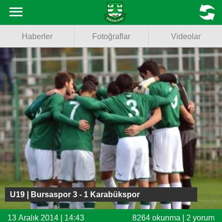
Haberler
MENU
Haberler
Fotoğraflar
Videolar
Fotoğraflar
Videolar
Basketbol
Voleybol
Puan Durumu
Fikstür
Facebook
U19 | Bursaspor 3 - 1 Karabükspor
Twitter
13 Aralık 2014 | 14:43
8264 okunma | 2 yorum