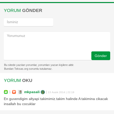
YORUM
GÖNDER
Gönder
YORUM
OKU
1
mkpasali
|
13 Aralık 2014 | 22:19
En guvendigim altyapi takimimiz.takim halinde A takimina cikacak
insallah bu cocuklar