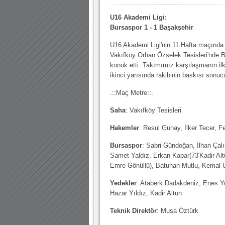
10.04.2023 14:44 |
Hoş geldin Göktuğ Bebek!
U16 Akademi Ligi:
30.12.2022 18:00 |
Hoş geldin Kadir Kağan Bebek!
Bursaspor 1 - 1 Başakşehir
11.11.2025 14:13 |
Hoş geldin Ertuğrul Bebek!
U16 Akademi Ligi'nin 11.Hafta maçında
Vakıfköy Orhan Özselek Tesisleri'nde B
12.10.2025 17:30 |
MUTLULUKLAR SİNAN SILACI
konuk etti. Takımımız karşılaşmanın ilk
16.07.2024 14:32 |
Hoş geldin Kerem Bebek!
ikinci yarısında rakibinin baskısı sonuc
08.01.2024 19:01 |
Hoş geldin Aslan bebek!
.::Maç Metre::.
03.01.2024 19:09 |
Hoş geldin Güneş bebek!
Saha
: Vakıfköy Tesisleri
Hakemler
: Resul Günay, İlker Tecer, F
Bursaspor
: Sabri Gündoğan, İlhan Ça
Samet Yaldız, Erkan Kapar(73'Kadir Alt
Emre Gönüllü), Batuhan Mutlu, Kemal 
Yedekler
: Ataberk Dadakdeniz, Enes Y
Hazar Yıldız, Kadir Altun
Teknik Direktör
: Musa Öztürk