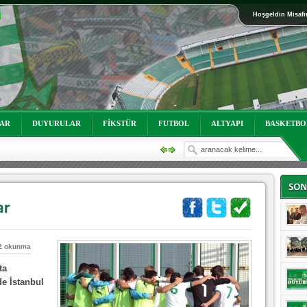
Hoşgeldin Misafi
oruz!
LAR
DUYURULAR
FİKSTÜR
FUTBOL
ALTYAPI
BASKETBO
2 okunma
ta
oruz!
de İstanbul