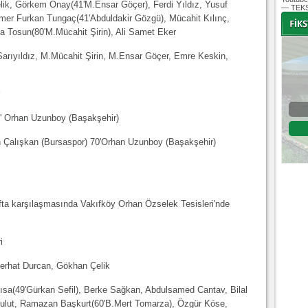
lik, Görkem Onay(41'M.Ensar Göçer), Ferdi Yıldız, Yusuf
— TEKS
Ömer Furkan Tungaç(41'Abduldakir Gözgü), Mücahit Kılınç,
 Tosun(80'M.Mücahit Şirin), Ali Samet Eker
Sarıyıldız, M.Mücahit Şirin, M.Ensar Göçer, Emre Keskin,
-
-
Bursaspor - Altınordu
3' Orhan Uzunboy (Başakşehir)
1. Lig 32. Hafta
n Çalışkan (Bursaspor) 70'Orhan Uzunboy (Başakşehir)
04 Temmuz 2020 Cumartesi | 20:00
Fikstür
fta karşılaşmasında Vakıfköy Orhan Özselek Tesisleri'nde
i
 Ferhat Durcan, Gökhan Çelik
sa(49'Gürkan Sefil), Berke Sağkan, Abdulsamed Cantav, Bilal
ulut, Ramazan Başkurt(60'B.Mert Tomarza), Özgür Köse,