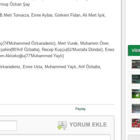
urmuş Özkan Şay
 B.Mert Tomarza, Emre Aybar, Görkem Fidan, Ali Mert Işık,
nç(74'Muhammed Özkaradeniz), Mert Vurak, Muharrem Öner,
ahin(80'Arif Özbalta), Recep Kuşçu(61'Mustafa Dündar), Enes
rem Aktürkoğlu(77'Muhammed Yaylı)
zkaradeniz, Emre Usta, Muhammed Yaylı, Arif Özbalta,
Paylaş