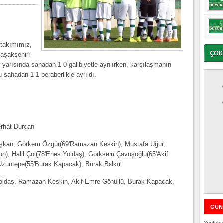
 takımımız,
aşakşehir'i
 yarısında sahadan 1-0 galibiyetle ayrılırken, karşılaşmanın
u sahadan 1-1 beraberlikle ayrıldı.
erhat Durcan
lışkan, Görkem Özgür(69'Ramazan Keskin), Mustafa Uğur,
un), Halil Çöl(78'Enes Yoldaş), Görksem Çavuşoğlu(65'Akif
Uzuntepe(55'Burak Kapacak), Burak Balkır
oldaş, Ramazan Keskin, Akif Emre Gönüllü, Burak Kapacak,
GÜN
Youtube 