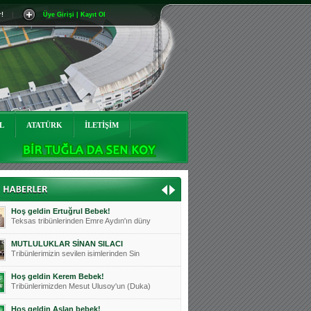
r!
|
Üye Girişi | Kayıt Ol
Mutluluklar Ceyhun Tetik
Teksas tribünlerinin sevilen isimlerinde
Bursasporumuzun önü açılsın is
Teksaslı Bursasporlular Derneği Başkanı
Hoş geldin Alaz Bebek!
Teksas.org sistem yöneticisi, ekibimizin
L
ATATÜRK
İLETİŞİM
Hoş geldin Göktuğ Bebek!
Teksas.org ekibimizden ve tribünlerimizi
Hoş geldin Kadir Kağan Bebek!
Teksas tribünlerinden Basri İleri'nin dü
Hoş geldin Ertuğrul Bebek!
Teksas tribünlerinden Emre Aydın'ın düny
MUTLULUKLAR SİNAN SILACI
Tribünlerimizin sevilen isimlerinden Sin
Hoş geldin Kerem Bebek!
Tribünlerimizden Mesut Ulusoy'un (Duka)
Hoş geldin Aslan bebek!