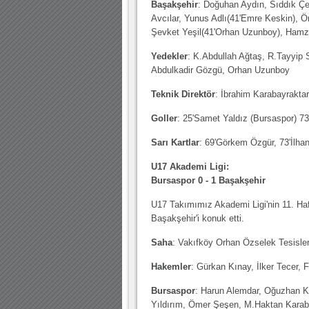
Başakşehir
: Doğuhan Aydın, Sıddık Çe
Avcılar, Yunus Adlı(41'Emre Keskin), 
Şevket Yeşil(41'Orhan Uzunboy), Hamza
Yedekler
: K.Abdullah Ağtaş, R.Tayyip 
Abdulkadir Gözgü, Orhan Uzunboy
Teknik Direktör
: İbrahim Karabayraktar
Goller
: 25'Samet Yaldız (Bursaspor) 7
Sarı Kartlar
: 69'Görkem Özgür, 73'İlha
U17 Akademi Ligi:
Bursaspor 0 - 1 Başakşehir
U17 Takımımız Akademi Ligi'nin 11. Ha
Başakşehir'i konuk etti.
Saha
: Vakıfköy Orhan Özselek Tesisler
Hakemler
: Gürkan Kınay, İlker Tecer,
Bursaspor
: Harun Alemdar, Oğuzhan Kı
Yıldırım, Ömer Şeşen, M.Haktan Karab