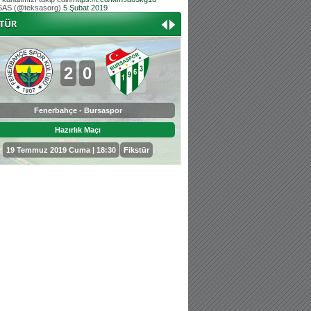
AS (@teksasorg)
5 Şubat 2019
Hoş geldin Aslan bebek!
Teksas tribününden Kaan İnal'ın dünya ta
Hoş geldin Güneş bebek!
Teksas tribününden Sadettin Çetinoğlu'nu
2
0
0
3
Fenerbahçe - Bursaspor
Bursaspor - Sepahan
Hazırlık Maçı
Hazırlık Maçı
19 Temmuz 2019 Cuma | 18:30
Fikstür
25 Temmuz 2019 Perşembe | 18: