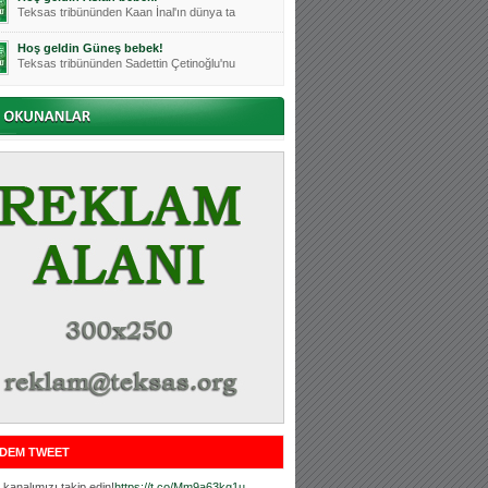
Teksas tribününden Kaan İnal'ın dünya ta
Hoş geldin Güneş bebek!
Teksas tribününden Sadettin Çetinoğlu'nu
Mutluluklar Ceyhun Tetik
Teksas tribünlerinin sevilen isimlerinde
Bursasporumuzun önü açılsın is
Teksaslı Bursasporlular Derneği Başkanı
Hoş geldin Alaz Bebek!
Teksas.org sistem yöneticisi, ekibimizin
Hoş geldin Göktuğ Bebek!
Teksas.org ekibimizden ve tribünlerimizi
Hoş geldin Kadir Kağan Bebek!
Teksas tribünlerinden Basri İleri'nin dü
Hoş geldin Ertuğrul Bebek!
Teksas tribünlerinden Emre Aydın'ın düny
MUTLULUKLAR SİNAN SILACI
Tribünlerimizin sevilen isimlerinden Sin
DEM TWEET
Hoş geldin Kerem Bebek!
Tribünlerimizden Mesut Ulusoy'un (Duka)
kanalımızı takip edin!
https://t.co/Mm9a63kg1u