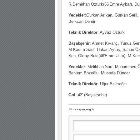
R.Demirhan Öztürk(66'Emre Aybar), D
Yedekler
:Gürkan Arıkan, Gürkan Sefil,
Berkcan Demir
Teknik Direktör
: Ayvaz Öztürk
Başakşehir
: Ahmet Kıvanç, Yunus Ge
M.Kasım Sadi, Hakan Aytaş, Şahan Özş
Şen, Oktay Bala(46'Emre Usta), M.Ke
Yedekler
: Melikhan Sarı, Muhammed Ö
Berkem Bozoğlu, Mustafa Dündar
Teknik Direktör
: Uğur Balcıoğlu
Gol
: 42' (Başakşehir)
Bursaspor.org.tr