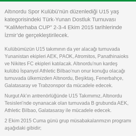
Instagram
Altınordu Spor Kulübü’nün düzenlediği U15 yaş
kategorisindeki Türk-Yunan Dostluk Turnuvası
Android
“KaliMerhaba CUP” 2-3-4 Ekim 2015 tarihlerinde
İzmir’de gerçekleştirilecek.
iOS
Kulübümüzün U15 takımının da yer alacağı turnuvada
Yunanistan ekipleri AEK, PAOK, Atromitos, Panathinaioks
ve Nikites FC ekipleri katılacak. Altınordu'nun kardeş
kulübü İspanyol Athletic Bilbao'nun onur konuğu olacağı
turnuvada ülkemizden Altınordu, Beşiktaş, Fenerbahçe,
Galatasaray ve Trabzonspor da mücadele edecek.
Nurgut Ak'ın antrenörlüğünde U15 Takımımız, Altınordu
Tesisleri'nde oynanacak olan turnuvada B grubunda AEK,
Athletic Bilbao, Galatasaray ile mücadele edecek.
2 Ekim 2015 Cuma günü grup müsabakalarımızın programı
aşağıdaki gibidir;