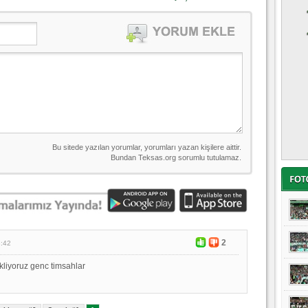
2
3:42
kliyoruz genc timsahlar