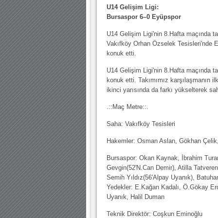
U14 Gelişim Ligi:
30.12.2022 18:00 |
Bursaspor 6–0 Eyüpspor
Hoş geldin Kadir Kağan Bebek!
11.11.2025 14:13 |
Hoş geldin Ertuğrul Bebek!
U14 Gelişim Ligi'nin 8.Hafta maçında t
Vakıfköy Orhan Özselek Tesisleri'nde 
12.10.2025 17:30 |
MUTLULUKLAR SİNAN SILACI
konuk etti.
16.07.2024 14:32 |
Hoş geldin Kerem Bebek!
U14 Gelişim Ligi'nin 8.Hafta maçında t
konuk etti. Takımımız karşılaşmanın ilk
08.01.2024 19:01 |
Hoş geldin Aslan bebek!
ikinci yarısında da farkı yükselterek sah
03.01.2024 19:09 |
Hoş geldin Güneş bebek!
.::Maç Metre::.
Saha: Vakıfköy Tesisleri
Hakemler: Osman Aslan, Gökhan Çelik,
Bursaspor: Okan Kaynak, İbrahim Turan
Gevgin(52'N.Can Demir), Atilla Tatvere
Semih Yıldız(56'Alpay Uyanık), Batuhan
Yedekler: E.Kağan Kadalı, Ö.Gökay Erd
Uyanık, Halil Duman
Teknik Direktör: Coşkun Eminoğlu