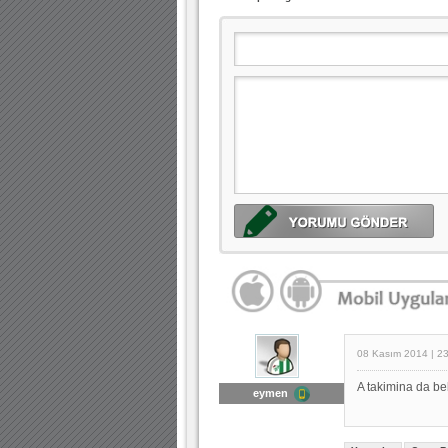
08 Kasım 2014 | 2
A takimina da be
eymen