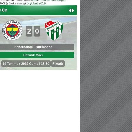
AS (@teksasorg)
5 Şubat 2019
Hoş geldin Aslan bebek!
Teksas tribününden Kaan İnal'ın dünya ta
Hoş geldin Güneş bebek!
Teksas tribününden Sadettin Çetinoğlu'nu
2
0
0
3
Fenerbahçe - Bursaspor
Bursaspor - Sepahan
Hazırlık Maçı
Hazırlık Maçı
19 Temmuz 2019 Cuma | 18:30
Fikstür
25 Temmuz 2019 Perşembe | 18: