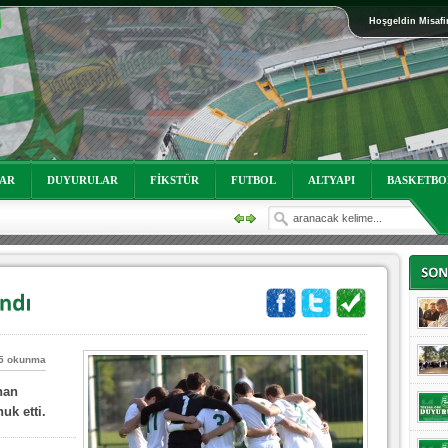
Hoşgeldin Misafi
oruz!
LAR
DUYURULAR
FİKSTÜR
FUTBOL
ALTYAPI
BASKETBO
5 okunma
oruz!
han
uk etti.