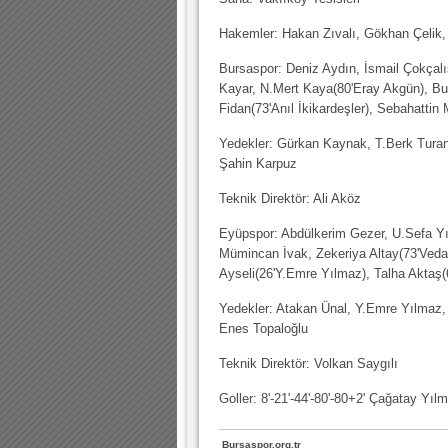
Hakemler: Hakan Zıvalı, Gökhan Çelik,
Bursaspor: Deniz Aydın, İsmail Çokçalı
Kayar, N.Mert Kaya(80'Eray Akgün), Bu
Fidan(73'Anıl İkikardeşler), Sebahatti
Yedekler: Gürkan Kaynak, T.Berk Turan,
Şahin Karpuz
Teknik Direktör: Ali Aköz
Eyüpspor: Abdülkerim Gezer, U.Sefa Y
Mümincan İvak, Zekeriya Altay(73'Veda
Ayseli(26'Y.Emre Yılmaz), Talha Aktaş
Yedekler: Atakan Ünal, Y.Emre Yılmaz
Enes Topaloğlu
Teknik Direktör: Volkan Saygılı
Goller: 8'-21'-44'-80'-80+2' Çağatay Yıl
Bursaspor.org.tr