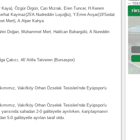
— TEKS
 Kaya), Özgür Örgün, Can Mızrak, Eren Tuncer, H.Kerem
Serhat Kaymaz(25'A.Nudreddin Luşoğlu), Y.Emre Avşar(19'Sedat
et Mert), A.Alper Kahya
-
-
ahin Doğan, Muhammet Mert, Halilcan Bahargülü, A.Nureddin
Bursaspor - Altınordu
1. Lig 32. Hafta
olga Çakıcı, 46' Atilla Tatveren (Bursaspor)
04 Temmuz 2020 Cumartesi | 20:00
Fikstür
akımımız, Vakıfköy Orhan Özselek Tesisleri'nde Eyüpspor'u
akımımız, Vakıfköy Orhan Özselek Tesisleri'nde Eyüpspor'u
 yarısında sahadan 2-0 galibiyetle ayrılırken, karşılaşmanın
an 5-0 galibiyetle ayrılan taraf oldu.