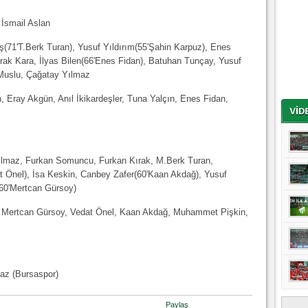
 İsmail Aslan
ş(71'T.Berk Turan), Yusuf Yıldırım(55'Şahin Karpuz), Enes
rak Kara, İlyas Bilen(66'Enes Fidan), Batuhan Tunçay, Yusuf
n Muslu, Çağatay Yılmaz
 Eray Akgün, Anıl İkikardeşler, Tuna Yalçın, Enes Fidan,
ılmaz, Furkan Somuncu, Furkan Kırak, M.Berk Turan,
t Önel), İsa Keskin, Canbey Zafer(60'Kaan Akdağ), Yusuf
(60'Mertcan Gürsoy)
, Mertcan Gürsoy, Vedat Önel, Kaan Akdağ, Muhammet Pişkin,
maz (Bursaspor)
Paylaş