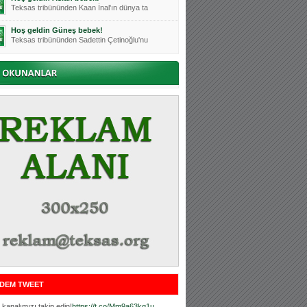
Teksas tribününden Kaan İnal'ın dünya ta
Hoş geldin Güneş bebek!
Teksas tribününden Sadettin Çetinoğlu'nu
Mutluluklar Ceyhun Tetik
Teksas tribünlerinin sevilen isimlerinde
Bursasporumuzun önü açılsın is
Teksaslı Bursasporlular Derneği Başkanı
Hoş geldin Alaz Bebek!
Teksas.org sistem yöneticisi, ekibimizin
Hoş geldin Göktuğ Bebek!
Teksas.org ekibimizden ve tribünlerimizi
Hoş geldin Kadir Kağan Bebek!
Teksas tribünlerinden Basri İleri'nin dü
Hoş geldin Ertuğrul Bebek!
Teksas tribünlerinden Emre Aydın'ın düny
MUTLULUKLAR SİNAN SILACI
Tribünlerimizin sevilen isimlerinden Sin
DEM TWEET
Hoş geldin Kerem Bebek!
Tribünlerimizden Mesut Ulusoy'un (Duka)
kanalımızı takip edin!
https://t.co/Mm9a63kg1u