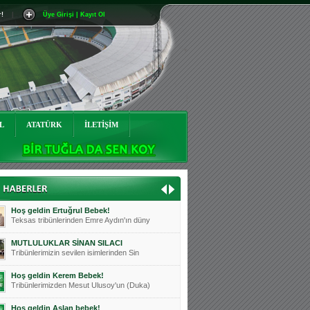
r!
|
Üye Girişi | Kayıt Ol
Mutluluklar Ceyhun Tetik
Teksas tribünlerinin sevilen isimlerinde
Bursasporumuzun önü açılsın is
Teksaslı Bursasporlular Derneği Başkanı
Hoş geldin Alaz Bebek!
Teksas.org sistem yöneticisi, ekibimizin
L
ATATÜRK
İLETİŞİM
Hoş geldin Göktuğ Bebek!
Teksas.org ekibimizden ve tribünlerimizi
Hoş geldin Kadir Kağan Bebek!
Teksas tribünlerinden Basri İleri'nin dü
Hoş geldin Ertuğrul Bebek!
Teksas tribünlerinden Emre Aydın'ın düny
MUTLULUKLAR SİNAN SILACI
Tribünlerimizin sevilen isimlerinden Sin
Hoş geldin Kerem Bebek!
Tribünlerimizden Mesut Ulusoy'un (Duka)
Hoş geldin Aslan bebek!