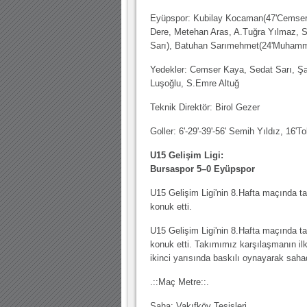
Eyüpspor: Kubilay Kocaman(47'Cemser
Dere, Metehan Aras, A.Tuğra Yılmaz, 
Sarı), Batuhan Sarımehmet(24'Muhamm
Yedekler: Cemser Kaya, Sedat Sarı, Ş
Luşoğlu, S.Emre Altuğ
Teknik Direktör: Birol Gezer
Goller: 6'-29'-39'-56' Semih Yıldız, 16'T
U15 Gelişim Ligi:
Bursaspor 5–0 Eyüpspor
U15 Gelişim Ligi'nin 8.Hafta maçında t
konuk etti.
U15 Gelişim Ligi'nin 8.Hafta maçında t
konuk etti. Takımımız karşılaşmanın ilk
ikinci yarısında baskılı oynayarak sahad
.::Maç Metre::.
Saha: Vakıfköy Tesisleri