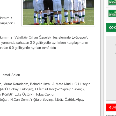
akımımız,
Eyüpspor'u
akımımız, Vakıfköy Orhan Özselek Tesisleri'nde Eyüpspor'u
 yarısında sahadan 3-0 galibiyetle ayrılırken karşılaşmanın
adan 6-0 galibiyetle ayrılan taraf oldu.
 İsmail Aslan
, Murat Karadeniz, Bahadır Hızal, A.Mete Mutlu, O.Hüseyin
n(47'Ö.Gökay Erdoğan), O.İsmail Koç(52'Yiğitalp Sevinç),
 Kör(56'İ.Ediz Öztürk), Tolga Çakıcı
oğan, N.Can Demir,Yiğitalp Sevinç, İ.Ediz Öztürk,Alpay
GÜN
Youtube 