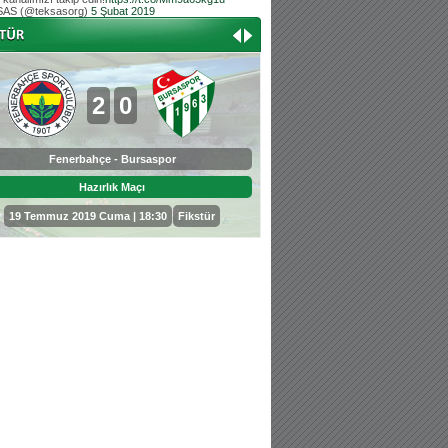
AS (@teksasorg)
5 Şubat 2019
Hoş geldin Aslan bebek!
Teksas tribününden Kaan İnal'ın dünya ta
Hoş geldin Güneş bebek!
Teksas tribününden Sadettin Çetinoğlu'nu
2
0
0
3
Fenerbahçe - Bursaspor
Bursaspor - Sepahan
Hazırlık Maçı
Hazırlık Maçı
19 Temmuz 2019 Cuma | 18:30
Fikstür
25 Temmuz 2019 Perşembe | 18: