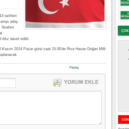
 tarihleri
 kampı aday
 İbrahim
at
ldız davet edild.
3 Kasım 2014 Pazar günü saat 15.00'de Riva Hasan Doğan Milli
toplanacak.
Paylaş
GÜN
Youtube 