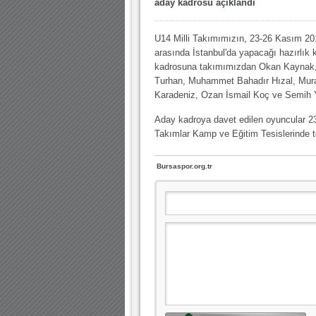
aday kadrosu açıklandı
10.04.2023 14:44 |
Hoş geldin Göktuğ Bebek!
30.12.2022 18:00 |
Hoş geldin Kadir Kağan Bebek!
U14 Milli Takımımızın, 23-26 Kasım 2014
arasında İstanbul'da yapacağı hazırlık
11.11.2025 14:13 |
Hoş geldin Ertuğrul Bebek!
kadrosuna takımımızdan Okan Kaynak,
12.10.2025 17:30 |
MUTLULUKLAR SİNAN SILACI
Turhan, Muhammet Bahadır Hızal, Mur
Karadeniz, Ozan İsmail Koç ve Semih Yı
16.07.2024 14:32 |
Hoş geldin Kerem Bebek!
Aday kadroya davet edilen oyuncular 2
08.01.2024 19:01 |
Hoş geldin Aslan bebek!
Takımlar Kamp ve Eğitim Tesislerinde 
03.01.2024 19:09 |
Hoş geldin Güneş bebek!
Bursaspor.org.tr