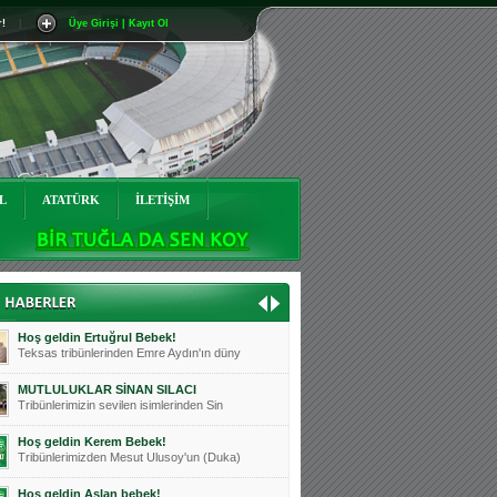
r!
|
Üye Girişi | Kayıt Ol
Mutluluklar Ceyhun Tetik
Teksas tribünlerinin sevilen isimlerinde
Bursasporumuzun önü açılsın is
Teksaslı Bursasporlular Derneği Başkanı
Hoş geldin Alaz Bebek!
Teksas.org sistem yöneticisi, ekibimizin
L
ATATÜRK
İLETİŞİM
Hoş geldin Göktuğ Bebek!
Teksas.org ekibimizden ve tribünlerimizi
Hoş geldin Kadir Kağan Bebek!
Teksas tribünlerinden Basri İleri'nin dü
Hoş geldin Ertuğrul Bebek!
Teksas tribünlerinden Emre Aydın'ın düny
MUTLULUKLAR SİNAN SILACI
Tribünlerimizin sevilen isimlerinden Sin
Hoş geldin Kerem Bebek!
Tribünlerimizden Mesut Ulusoy'un (Duka)
Hoş geldin Aslan bebek!