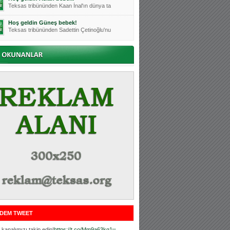
Teksas tribününden Kaan İnal'ın dünya ta
Hoş geldin Güneş bebek!
Teksas tribününden Sadettin Çetinoğlu'nu
Mutluluklar Ceyhun Tetik
Teksas tribünlerinin sevilen isimlerinde
Bursasporumuzun önü açılsın is
Teksaslı Bursasporlular Derneği Başkanı
Hoş geldin Alaz Bebek!
Teksas.org sistem yöneticisi, ekibimizin
Hoş geldin Göktuğ Bebek!
Teksas.org ekibimizden ve tribünlerimizi
Hoş geldin Kadir Kağan Bebek!
Teksas tribünlerinden Basri İleri'nin dü
Hoş geldin Ertuğrul Bebek!
Teksas tribünlerinden Emre Aydın'ın düny
MUTLULUKLAR SİNAN SILACI
Tribünlerimizin sevilen isimlerinden Sin
DEM TWEET
Hoş geldin Kerem Bebek!
Tribünlerimizden Mesut Ulusoy'un (Duka)
kanalımızı takip edin!
https://t.co/Mm9a63kg1u