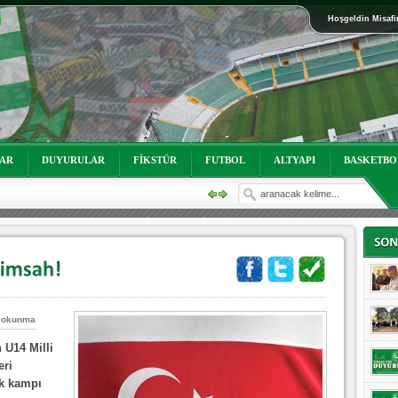
Hoşgeldin Misafi
oruz!
LAR
DUYURULAR
FİKSTÜR
FUTBOL
ALTYAPI
BASKETBO
 okunma
oruz!
 U14 Milli
eri
ık kampı