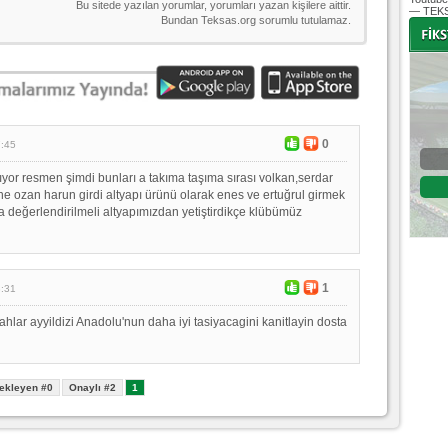
— TEKS
-
-
0
7:45
Bursaspor - Altınordu
rıyor resmen şimdi bunları a takıma taşıma sırası volkan,serdar
1. Lig 32. Hafta
e ozan harun girdi altyapı ürünü olarak enes ve ertuğrul girmek
a değerlendirilmeli altyapımızdan yetiştirdikçe klübümüz
04 Temmuz 2020 Cumartesi | 20:00
Fikstür
1
8:31
hlar ayyildizi Anadolu'nun daha iyi tasiyacagini kanitlayin dosta
ekleyen #0
Onaylı #2
1