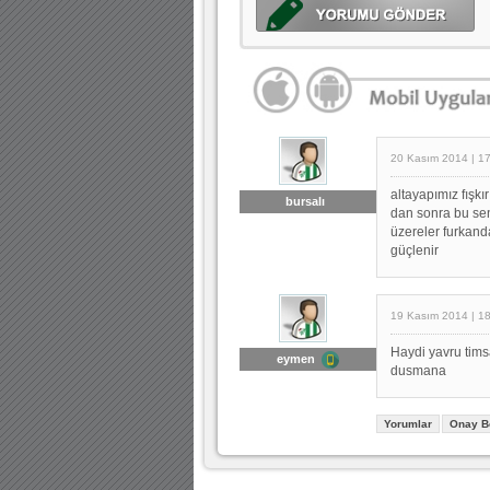
20 Kasım 2014 | 1
altayapımız fışkı
bursalı
dan sonra bu sen
üzereler furkand
güçlenir
19 Kasım 2014 | 1
Haydi yavru timsa
eymen
dusmana
Yorumlar
Onay B