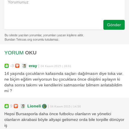
Gönder
YORUM
OKU
-3
eray
|
04 Kasım 2015 | 18:01
14 yaşında çocukların kafasında saçları dağılmasın diye toka var.
ne biçim eğitim veriyorsun bu çocuklara önce disiplini aşılayın ki
daha sonra takımı ve kendilerini satmasınlar bilmem anlatabildim
mi ?
9
Lioneli
|
04 Kasım 2015 | 14:56
Hepsi Bursasporla daha önce futbolcu olanların ve yönetici
olanların akrabasi böyle altyapi gelismez orda bile torpille dönüyor
iş