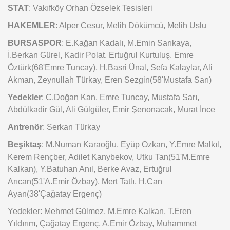
STAT
: Vakıfköy Orhan Özselek Tesisleri
HAKEMLER
: Alper Cesur, Melih Dökümcü, Melih Uslu
BURSASPOR
: E.Kağan Kadalı, M.Emin Sarıkaya,
İ.Berkan Gürel, Kadir Polat, Ertuğrul Kurtuluş, Emre
Öztürk(68'Emre Tuncay), H.Basri Ünal, Sefa Kalaylar, Ali
Akman, Zeynullah Türkay, Eren Sezgin(58'Mustafa Sarı)
Yedekler
: C.Doğan Kan, Emre Tuncay, Mustafa Sarı,
Abdülkadir Gül, Ali Gülgüler, Emir Şenonacak, Murat İnce
Antrenör
: Serkan Türkay
Beşiktaş
: M.Numan Karaoğlu, Eyüp Ozkan, Y.Emre Malkıl,
Kerem Rençber, Adilet Kanybekov, Utku Tan(51'M.Emre
Kalkan), Y.Batuhan Anıl, Berke Avaz, Ertuğrul
Arıcan(51'A.Emir Özbay), Mert Tatlı, H.Can
Ayan(38'Çağatay Ergenç)
Yedekler: Mehmet Gülmez, M.Emre Kalkan, T.Eren
Yıldırım, Çağatay Ergenç, A.Emir Özbay, Muhammet