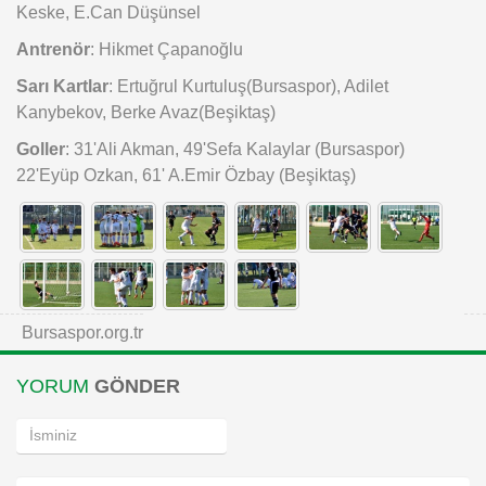
Keske, E.Can Düşünsel
Antrenör
: Hikmet Çapanoğlu
Sarı Kartlar
: Ertuğrul Kurtuluş(Bursaspor), Adilet
Kanybekov, Berke Avaz(Beşiktaş)
Goller
: 31'Ali Akman, 49'Sefa Kalaylar (Bursaspor)
22'Eyüp Ozkan, 61' A.Emir Özbay (Beşiktaş)
Bursaspor.org.tr
YORUM
GÖNDER