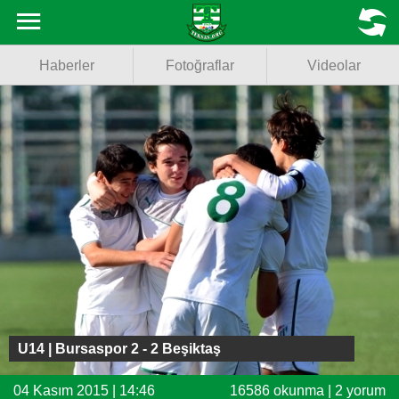
Haberler
MENU
Haberler
Fotoğraflar
Videolar
Fotoğraflar
Videolar
Basketbol
Voleybol
Puan Durumu
Fikstür
Facebook
U14 | Bursaspor 2 - 2 Beşiktaş
Twitter
04 Kasım 2015 | 14:46
16586 okunma | 2 yorum