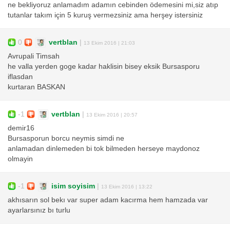
ne bekliyoruz anlamadım adamın cebinden ödemesini mi,siz atıp
tutanlar takım için 5 kuruş vermezsiniz ama herşey istersiniz
0
vertblan
|
13 Ekim 2016 | 21:03
Avrupali Timsah
he valla yerden goge kadar haklisin bisey eksik Bursasporu
iflasdan
kurtaran BASKAN
-1
vertblan
|
13 Ekim 2016 | 20:57
demir16
Bursasporun borcu neymis simdi ne
anlamadan dinlemeden bi tok bilmeden herseye maydonoz
olmayin
-1
isim soyisim
|
13 Ekim 2016 | 13:22
akhısarın sol bekı var super adam kacırma hem hamzada var
ayarlarsınız bı turlu