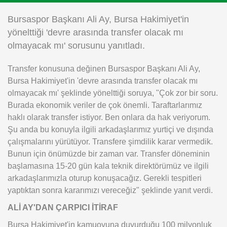
Instagram
Bursaspor Başkanı Ali Ay, Bursa Hakimiyet'in
yönelttiği 'devre arasında transfer olacak mı
Android
olmayacak mı' sorusunu yanıtladı.
Transfer konusuna değinen Bursaspor Başkanı Ali Ay,
iOS
Bursa Hakimiyet'in 'devre arasında transfer olacak mı
olmayacak mı' şeklinde yönelttiği soruya, "Çok zor bir soru.
Burada ekonomik veriler de çok önemli. Taraftarlarımız
haklı olarak transfer istiyor. Ben onlara da hak veriyorum.
Şu anda bu konuyla ilgili arkadaşlarımız yurtiçi ve dışında
çalışmalarını yürütüyor. Transfere şimdilik karar vermedik.
Bunun için önümüzde bir zaman var. Transfer döneminin
başlamasına 15-20 gün kala teknik direktörümüz ve ilgili
arkadaşlarımızla oturup konuşacağız. Gerekli tespitleri
yaptıktan sonra kararımızı vereceğiz" şeklinde yanıt verdi.
ALİ AY'DAN ÇARPICI İTİRAF
Bursa Hakimiyet'in kamuoyuna duyurduğu 100 milyonluk