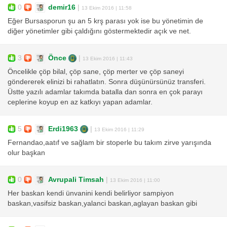
0
demir16
|
13 Ekim 2016 | 11:58
Eğer Bursasporun şu an 5 krş parası yok ise bu yönetimin de
diğer yönetimler gibi çaldığını göstermektedir açık ve net.
3
Önce
|
13 Ekim 2016 | 11:43
Öncelikle çöp bilal, çöp sane, çöp merter ve çöp saneyi
göndererek elinizi bi rahatlatın. Sonra düşünürsünüz transferi.
Üstte yazılı adamlar takımda batalla dan sonra en çok parayı
ceplerine koyup en az katkıyı yapan adamlar.
5
Erdi1963
|
13 Ekim 2016 | 11:29
Fernandao,aatıf ve sağlam bir stoperle bu takım zirve yarışında
olur başkan
0
Avrupali Timsah
|
13 Ekim 2016 | 11:00
Her baskan kendi ünvanini kendi belirliyor sampiyon
baskan,vasifsiz baskan,yalanci baskan,aglayan baskan gibi