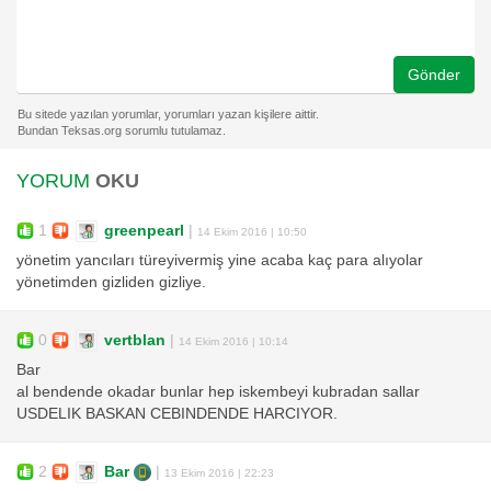
Gönder
YORUM
OKU
1
greenpearl
|
14 Ekim 2016 | 10:50
yönetim yancıları türeyivermiş yine acaba kaç para alıyolar
yönetimden gizliden gizliye.
0
vertblan
|
14 Ekim 2016 | 10:14
Bar
al bendende okadar bunlar hep iskembeyi kubradan sallar
USDELIK BASKAN CEBINDENDE HARCIYOR.
2
Bar
|
13 Ekim 2016 | 22:23