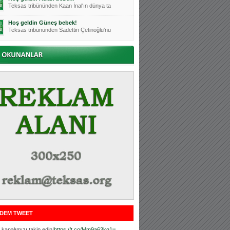
Teksas tribününden Kaan İnal'ın dünya ta
Hoş geldin Güneş bebek!
Teksas tribününden Sadettin Çetinoğlu'nu
Mutluluklar Ceyhun Tetik
Teksas tribünlerinin sevilen isimlerinde
Bursasporumuzun önü açılsın is
Teksaslı Bursasporlular Derneği Başkanı
Hoş geldin Alaz Bebek!
Teksas.org sistem yöneticisi, ekibimizin
Hoş geldin Göktuğ Bebek!
Teksas.org ekibimizden ve tribünlerimizi
Hoş geldin Kadir Kağan Bebek!
Teksas tribünlerinden Basri İleri'nin dü
Hoş geldin Ertuğrul Bebek!
Teksas tribünlerinden Emre Aydın'ın düny
MUTLULUKLAR SİNAN SILACI
Tribünlerimizin sevilen isimlerinden Sin
DEM TWEET
Hoş geldin Kerem Bebek!
Tribünlerimizden Mesut Ulusoy'un (Duka)
kanalımızı takip edin!
https://t.co/Mm9a63kg1u