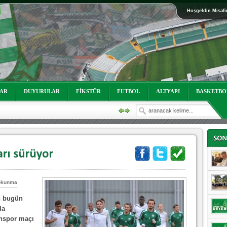
Hoşgeldin Misafi
oruz!
LAR
DUYURULAR
FİKSTÜR
FUTBOL
ALTYAPI
BASKETBO
okunma
n bugün
oruz!
la
nspor maçı