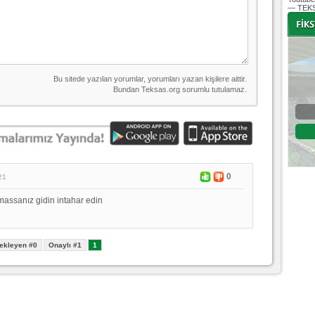
— TEKS
-
-
Bursaspor - Altınordu
1. Lig 32. Hafta
04 Temmuz 2020 Cumartesi | 20:00
Fikstür
0
21
assanız gidin intahar edin
ekleyen #0
Onaylı #1
1