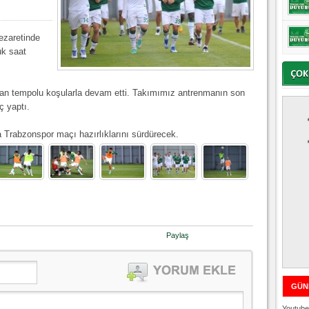
ezaretinde
uk saat
man tempolu koşularla devam etti. Takımımız antrenmanın son
ç yaptı.
Trabzonspor maçı hazırlıklarını sürdürecek.
Paylaş
GÜN
Youtube 