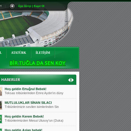
r!
|
Üye Girişi | Kayıt Ol
Mutluluklar Ceyhun Tetik
Teksas tribünlerinin sevilen isimlerinde
Bursasporumuzun önü açılsın is
Teksaslı Bursasporlular Derneği Başkanı
Hoş geldin Alaz Bebek!
Teksas.org sistem yöneticisi, ekibimizin
L
ATATÜRK
İLETİŞİM
Hoş geldin Göktuğ Bebek!
Teksas.org ekibimizden ve tribünlerimizi
Hoş geldin Kadir Kağan Bebek!
Teksas tribünlerinden Basri İleri'nin dü
Hoş geldin Ertuğrul Bebek!
Teksas tribünlerinden Emre Aydın'ın düny
MUTLULUKLAR SİNAN SILACI
Tribünlerimizin sevilen isimlerinden Sin
Hoş geldin Kerem Bebek!
Tribünlerimizden Mesut Ulusoy'un (Duka)
Hoş geldin Aslan bebek!