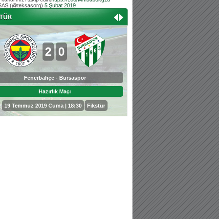
AS (@teksasorg)
5 Şubat 2019
Hoş geldin Aslan bebek!
Teksas tribününden Kaan İnal'ın dünya ta
Hoş geldin Güneş bebek!
Teksas tribününden Sadettin Çetinoğlu'nu
2
0
0
3
Fenerbahçe - Bursaspor
Bursaspor - Sepahan
Hazırlık Maçı
Hazırlık Maçı
19 Temmuz 2019 Cuma | 18:30
Fikstür
25 Temmuz 2019 Perşembe | 18: