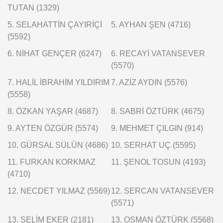
TUTAN (1329)
5. SELAHATTİN ÇAYIRİÇİ
5. AYHAN ŞEN (4716)
(5592)
6. NİHAT GENÇER (6247)
6. RECAYİ VATANSEVER
(5570)
7. HALİL İBRAHİM YILDIRIM
7. AZİZ AYDIN (5576)
(5558)
8. ÖZKAN YAŞAR (4687)
8. SABRİ ÖZTÜRK (4675)
9. AYTEN ÖZGÜR (5574)
9. MEHMET ÇILGIN (914)
10. GÜRSAL SÜLÜN (4686)
10. SERHAT UÇ (5595)
11. FURKAN KORKMAZ
11. ŞENOL TOSUN (4193)
(4710)
12. NECDET YILMAZ (5569)
12. SERCAN VATANSEVER
(5571)
13. SELİM EKER (2181)
13. OSMAN ÖZTÜRK (5568)