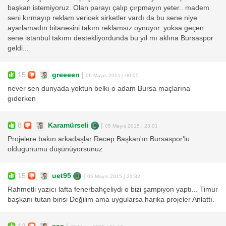
başkan istemiyoruz. Olan parayı çalıp çırpmayın yeter.. madem
seni kırmayıp reklam vericek sirketler vardı da bu sene niye
ayarlamadın bitanesini takım reklamsız oynuyor. yoksa geçen
sene istanbul takımı destekliyordunda bu yıl mı aklına Bursaspor
geldi...
15
greeeen
|
06 Mayıs 2015 | 00:05
never sen dunyada yoktun belkı o adam Bursa maçlarına
gıderken
8
Karamürseli
|
05 Mayıs 2015 | 23:01
Projelere bakın arkadaşlar Recep Başkan'ın Bursaspor'lu
oldugunumu düşünüyorsunuz
15
uet95
|
05 Mayıs 2015 | 21:32
Rahmetli yazıcı lafta fenerbahçeliydi o bizi şampiyon yaptı... Timur
başkanı tutan birisi Değilim ama uygularsa harika projeler Anlattı.