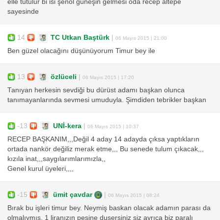
elle tutulur bi isi şenol güneşin gelmesi oda recep altepe
sayesinde
14
TC Utkan Baştürk
|
06 Mayıs 2015 | 21:00
Ben güzel olacağını düşünüyorum Timur bey ile
13
özlüceli
|
06 Mayıs 2015 | 17:20
Tanıyan herkesin sevdiği bu dürüst adamı başkan olunca
tanımayanlarında sevmesi umuduyla. Şimdiden tebrikler başkan
-13
UNİ-kera
|
06 Mayıs 2015 | 10:37
RECEP BAŞKANIM,,,Değil 4 aday 14 adayda çıksa yaptıkların
ortada nankör değiliz merak etme,,, Bu senede tulum çıkacak,,,
kızıla inat,,,saygılarımlarımızla,,
Genel kurul üyeleri,,,,
-15
ümit çavdar
|
06 Mayıs 2015 | 08:24
Bırak bu işleri timur bey. Neymiş baskan olacak adamın parası da
olmalıymış. 1 liranızın peşine dusersiniz siz ayrıca biz paralı