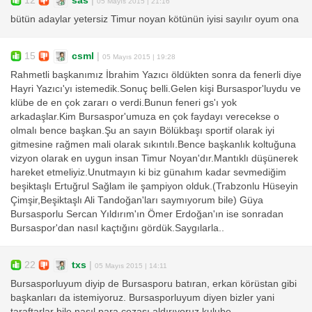
12
sas
|
05 Mayıs 2015 | 21:16
bütün adaylar yetersiz Timur noyan kötünün iyisi sayılır oyum ona
15
csml
|
05 Mayıs 2015 | 19:28
Rahmetli başkanımız İbrahim Yazıcı öldükten sonra da fenerli diye
Hayri Yazıcı'yı istemedik.Sonuç belli.Gelen kişi Bursaspor'luydu ve
klübe de en çok zararı o verdi.Bunun feneri gs'ı yok
arkadaşlar.Kim Bursaspor'umuza en çok faydayı verecekse o
olmalı bence başkan.Şu an sayın Bölükbaşı sportif olarak iyi
gitmesine rağmen mali olarak sıkıntılı.Bence başkanlık koltuğuna
vizyon olarak en uygun insan Timur Noyan'dır.Mantıklı düşünerek
hareket etmeliyiz.Unutmayın ki biz günahım kadar sevmediğim
beşiktaşlı Ertuğrul Sağlam ile şampiyon olduk.(Trabzonlu Hüseyin
Çimşir,Beşiktaşlı Ali Tandoğan'ları saymıyorum bile) Güya
Bursasporlu Sercan Yıldırım'ın Ömer Erdoğan'ın ise sonradan
Bursaspor'dan nasıl kaçtığını gördük.Saygılarla..
22
txs
|
05 Mayıs 2015 | 14:11
Bursasporluyum diyip de Bursasporu batıran, erkan körüstan gibi
başkanları da istemiyoruz. Bursasporluyum diyen bizler yani
taraftarlar bile nasıl para cezası aldırıyoruz kulube.