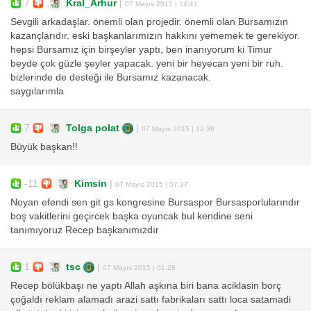
7
Kral_Arhur
|
07 Mayıs 2015 | 14:41
Sevgili arkadaşlar. önemli olan projedir. önemli olan Bursamızın
kazançlarıdır. eski başkanlarımızın hakkını yememek te gerekiyor.
hepsi Bursamız için birşeyler yaptı, ben inanıyorum ki Timur
beyde çok güzle şeyler yapacak. yeni bir heyecan yeni bir ruh.
bizlerinde de desteği ile Bursamız kazanacak.
saygılarımla
7
Tolga polat
|
07 Mayıs 2015 | 12:38
Büyük başkan!!
-11
Kimsin
|
07 Mayıs 2015 | 07:37
Noyan efendi sen git gs kongresine Bursaspor Bursasporlularındır
boş vakitlerini geçircek başka oyuncak bul kendine seni
tanımıyoruz Recep başkanımızdır
1
tsc
|
07 Mayıs 2015 | 01:28
Recep bölükbaşı ne yaptı Allah aşkına biri bana aciklasin borç
çoğaldı reklam alamadı arazi sattı fabrikaları sattı loca satamadi