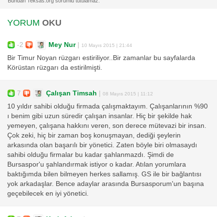
YORUM
OKU
-2
Mey Nur
|
10 Mayıs 2015 | 21:44
Bir Timur Noyan rüzgarı estiriliyor..Bir zamanlar bu sayfalarda
Körüstan rüzgarı da estirilmişti.
7
Çalışan Timsah
|
08 Mayıs 2015 | 11:12
10 yıldır sahibi olduğu firmada çalışmaktayım. Çalışanlarının %90
ı benim gibi uzun süredir çalışan insanlar. Hiç bir şekilde hak
yemeyen, çalışana hakkını veren, son derece mütevazi bir insan.
Çok zeki, hiç bir zaman boş konuşmayan, dediği şeylerin
arkasında olan başarılı bir yönetici. Zaten böyle biri olmasaydı
sahibi olduğu firmalar bu kadar şahlanmazdı. Şimdi de
Bursaspor'u şahlandırmak istiyor o kadar. Atılan yorumlara
baktığımda bilen bilmeyen herkes sallamış. GS ile bir bağlantısı
yok arkadaşlar. Bence adaylar arasında Bursasporum'un başına
geçebilecek en iyi yönetici.