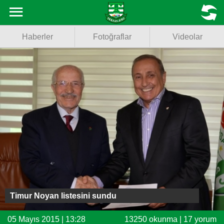
Haberler
MENU
Haberler
Fotoğraflar
Videolar
Fotoğraflar
Videolar
Basketbol
Voleybol
Puan Durumu
Fikstür
Facebook
Timur Noyan listesini sundu
Twitter
05 Mayıs 2015 | 13:28
13250 okunma | 17 yorum