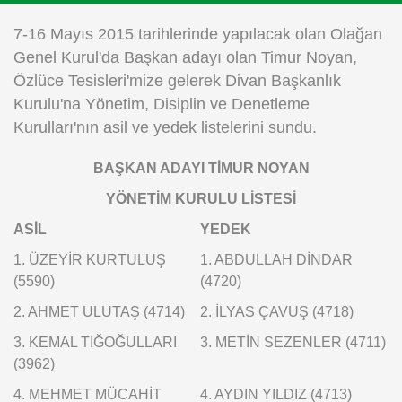
Instagram
7-16 Mayıs 2015 tarihlerinde yapılacak olan Olağan
Genel Kurul'da Başkan adayı olan Timur Noyan,
Android
Özlüce Tesisleri'mize gelerek Divan Başkanlık
Kurulu'na Yönetim, Disiplin ve Denetleme
iOS
Kurulları'nın asil ve yedek listelerini sundu.
BAŞKAN ADAYI TİMUR NOYAN
YÖNETİM KURULU LİSTESİ
ASİL
YEDEK
1. ÜZEYİR KURTULUŞ
1. ABDULLAH DİNDAR
(5590)
(4720)
2. AHMET ULUTAŞ (4714)
2. İLYAS ÇAVUŞ (4718)
3. KEMAL TIĞOĞULLARI
3. METİN SEZENLER (4711)
(3962)
4. MEHMET MÜCAHİT
4. AYDIN YILDIZ (4713)