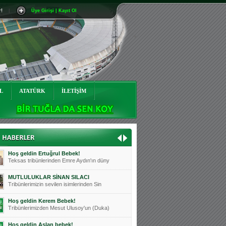
r!
|
Üye Girişi | Kayıt Ol
Mutluluklar Ceyhun Tetik
Teksas tribünlerinin sevilen isimlerinde
Bursasporumuzun önü açılsın is
Teksaslı Bursasporlular Derneği Başkanı
Hoş geldin Alaz Bebek!
Teksas.org sistem yöneticisi, ekibimizin
L
ATATÜRK
İLETİŞİM
Hoş geldin Göktuğ Bebek!
Teksas.org ekibimizden ve tribünlerimizi
Hoş geldin Kadir Kağan Bebek!
Teksas tribünlerinden Basri İleri'nin dü
Hoş geldin Ertuğrul Bebek!
Teksas tribünlerinden Emre Aydın'ın düny
MUTLULUKLAR SİNAN SILACI
Tribünlerimizin sevilen isimlerinden Sin
Hoş geldin Kerem Bebek!
Tribünlerimizden Mesut Ulusoy'un (Duka)
Hoş geldin Aslan bebek!