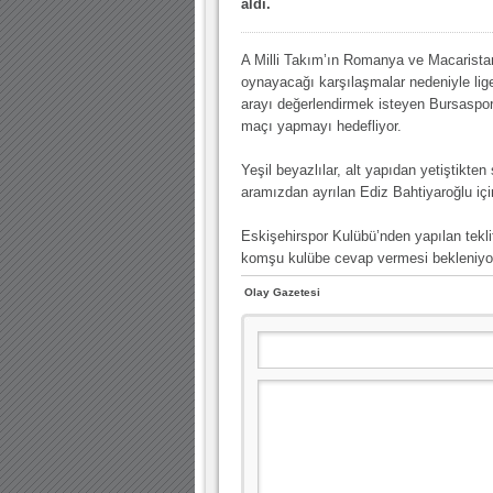
aldı.
10.04.2023 14:44 |
Hoş geldin Göktuğ Bebek!
30.12.2022 18:00 |
Hoş geldin Kadir Kağan Bebek!
A Milli Takım’ın Romanya ve Macaristan
oynayacağı karşılaşmalar nedeniyle lige
11.11.2025 14:13 |
Hoş geldin Ertuğrul Bebek!
arayı değerlendirmek isteyen Bursaspor,
12.10.2025 17:30 |
MUTLULUKLAR SİNAN SILACI
maçı yapmayı hedefliyor.
16.07.2024 14:32 |
Hoş geldin Kerem Bebek!
Yeşil beyazlılar, alt yapıdan yetiştikte
08.01.2024 19:01 |
Hoş geldin Aslan bebek!
aramızdan ayrılan Ediz Bahtiyaroğlu için
03.01.2024 19:09 |
Hoş geldin Güneş bebek!
Eskişehirspor Kulübü’nden yapılan tekli
komşu kulübe cevap vermesi bekleniyo
Olay Gazetesi