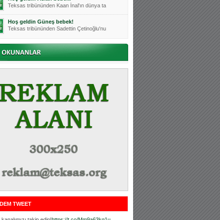
Teksas tribününden Kaan İnal'ın dünya ta
Hoş geldin Güneş bebek!
Teksas tribününden Sadettin Çetinoğlu'nu
Mutluluklar Ceyhun Tetik
Teksas tribünlerinin sevilen isimlerinde
Bursasporumuzun önü açılsın is
Teksaslı Bursasporlular Derneği Başkanı
Hoş geldin Alaz Bebek!
Teksas.org sistem yöneticisi, ekibimizin
Hoş geldin Göktuğ Bebek!
Teksas.org ekibimizden ve tribünlerimizi
Hoş geldin Kadir Kağan Bebek!
Teksas tribünlerinden Basri İleri'nin dü
Hoş geldin Ertuğrul Bebek!
Teksas tribünlerinden Emre Aydın'ın düny
MUTLULUKLAR SİNAN SILACI
Tribünlerimizin sevilen isimlerinden Sin
DEM TWEET
Hoş geldin Kerem Bebek!
Tribünlerimizden Mesut Ulusoy'un (Duka)
kanalımızı takip edin!
https://t.co/Mm9a63kg1u