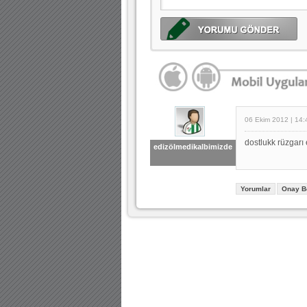
06 Ekim 2012 | 14:
dostlukk rüzgarı 
edizölmedikalbimizde
Yorumlar
Onay B