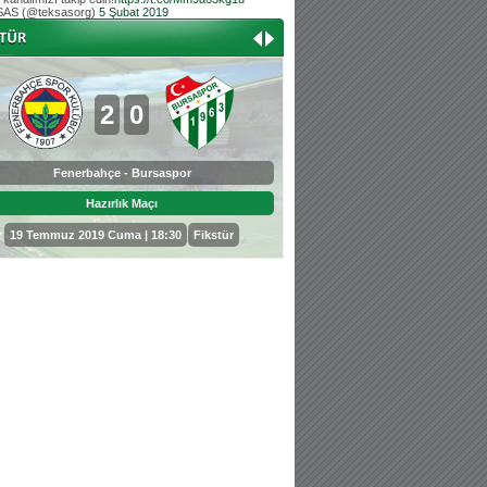
AS (@teksasorg)
5 Şubat 2019
Hoş geldin Aslan bebek!
Teksas tribününden Kaan İnal'ın dünya ta
Hoş geldin Güneş bebek!
Teksas tribününden Sadettin Çetinoğlu'nu
2
0
0
3
Fenerbahçe - Bursaspor
Bursaspor - Sepahan
Hazırlık Maçı
Hazırlık Maçı
19 Temmuz 2019 Cuma | 18:30
Fikstür
25 Temmuz 2019 Perşembe | 18: