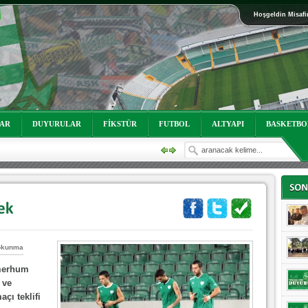
Hoşgeldin Misafi
oruz!
LAR
DUYURULAR
FİKSTÜR
FUTBOL
ALTYAPI
BASKETBO
okunma
oruz!
 merhum
 ve
çı teklifi