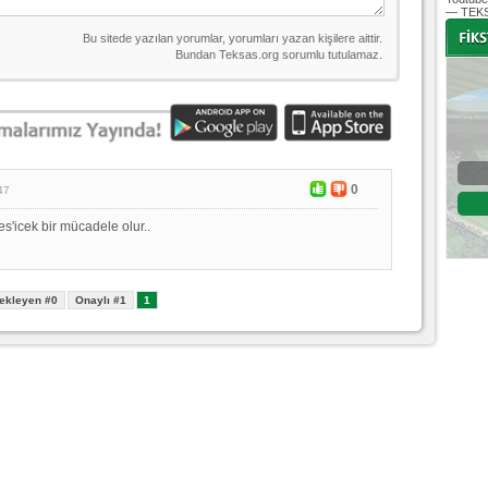
— TEKS
-
-
Bursaspor - Altınordu
0
47
1. Lig 32. Hafta
es'icek bir mücadele olur..
04 Temmuz 2020 Cumartesi | 20:00
Fikstür
ekleyen #0
Onaylı #1
1