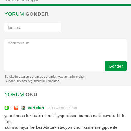
YORUM
GÖNDER
Gönder
YORUM
OKU
0
vertblan
|
05 Ekim 2016 | 18:10
ya arkadas biz bu isin kralini yapmisken burada nasil cuvalladik bi
turlu
aklim almiyor herkez Ataturk stadyomunun cimlerine gipde ile