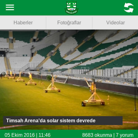
Haberler
MENU
Haberler
Fotoğraflar
Videolar
Fotoğraflar
Videolar
Basketbol
Voleybol
Puan Durumu
Fikstür
Facebook
Timsah Arena'da solar sistem devrede
Twitter
05 Ekim 2016 | 11:46
8683 okunma | 7 yorum