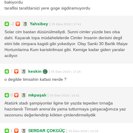
bakiyordu
taraflisi tarafdarsizi yere goge sigdiramuyordu
-2
Yahsibey
|
05 Ekim 2016 | 17:41
Solar cim bastan düsünülmeliydi. Sunni cimler yüzde bes olsa
dahi. Kayarak topa müdahelelerde Cimler Insanin derisini degil
etini bile zimpara kagidi gibi yokediyor. Olay Sanki 30 Barlik Itfaiye
Hortumlarina Kum karistirilmasi gibi. Kemige kadar giden yaralar
aciliyor.
7
keskin
|
05 Ekim 2016 | 17:26
o degilde timsahin kafasi nerde ?
0
mkpaşalı
|
05 Ekim 2016 | 14:41
Atatürk stadı şampiyonlar ligine bir yazda tepeden tırnağa
hazırlandı Timsah arena'da yama tutturmaya çalışacağımıza yaz
sezonunu değerlendirip kökten çimlendirmeliydik
1
SERDAR ÇOKGÜÇ
|
05 Ekim 2016 | 13:18