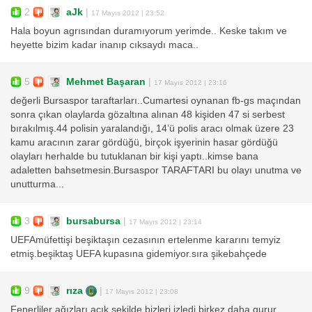
2
aJk
|
17 Mayıs 2012 | 23:52
Hala boyun agrısından duramıyorum yerimde.. Keske takım ve
heyette bizim kadar inanıp cıksaydı maca..
5
Mehmet Başaran
|
17 Mayıs 2012 | 23:16
değerli Bursaspor taraftarları..Cumartesi oynanan fb-gs maçından
sonra çıkan olaylarda gözaltına alınan 48 kişiden 47 si serbest
bırakılmış.44 polisin yaralandığı, 14’ü polis aracı olmak üzere 23
kamu aracının zarar gördüğü, birçok işyerinin hasar gördüğü
olayları herhalde bu tutuklanan bir kişi yaptı..kimse bana
adaletten bahsetmesin.Bursaspor TARAFTARI bu olayı unutma ve
unutturma...
3
bursabursa
|
17 Mayıs 2012 | 23:14
UEFAmüfettişi beşiktaşın cezasının ertelenme kararını temyiz
etmiş.beşiktaş UEFA kupasına gidemiyor.sıra şikebahçede
9
rıza
|
17 Mayıs 2012 | 23:08
Fenerliler ağızları açık şekilde bizleri izledi birkez daha gurur