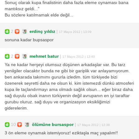
Sonuç olarak kupa finalistinin daha fazla eleme oynaması bana
mantıksız geldi..."
Bu sözlere katılmamak elde değil...
2
erdinç yıldız
|
17 Mayıs 2012 | 13:09
sonuna kadar bupsaspor
2
mehmet batur
|
17 Mayıs 2012 | 12:40
Ya ne kadar herşeyi olumsuz düşünen arkadaşlar var. Bu tarz
yenilgiler olacaktır bunda ne gibi bir gariplik var anlayamıyorum.
ben ankarada takımımı gururla izledim. tüm türkiyede bizi
özenerek seyretti daha ne olsun ki. kim istemezdi dünkü atmosferi
kupa ile taçlandırmayı ama olmadı sağlık olsun... eğer biraz daha
sağ duyulu olsak inanın türkiyenin değil avrupanın en iyi taraftar
gurubu oluruz. sağ duyu ve organizasyon eksikliğimizi
giderelerim.
10
ölümüne bursaspor
|
17 Mayıs 2012 | 12:38
3 ön eleme oynamak istemiyoruz! eziktaşla maç yapalım!!