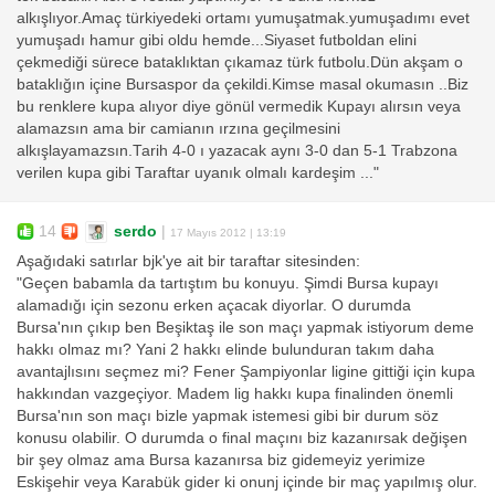
alkışlıyor.Amaç türkiyedeki ortamı yumuşatmak.yumuşadımı evet
yumuşadı hamur gibi oldu hemde...Siyaset futboldan elini
çekmediği sürece bataklıktan çıkamaz türk futbolu.Dün akşam o
bataklığın içine Bursaspor da çekildi.Kimse masal okumasın ..Biz
bu renklere kupa alıyor diye gönül vermedik Kupayı alırsın veya
alamazsın ama bir camianın ırzına geçilmesini
alkışlayamazsın.Tarih 4-0 ı yazacak aynı 3-0 dan 5-1 Trabzona
verilen kupa gibi Taraftar uyanık olmalı kardeşim ..."
14
serdo
|
17 Mayıs 2012 | 13:19
Aşağıdaki satırlar bjk'ye ait bir taraftar sitesinden:
"Geçen babamla da tartıştım bu konuyu. Şimdi Bursa kupayı
alamadığı için sezonu erken açacak diyorlar. O durumda
Bursa'nın çıkıp ben Beşiktaş ile son maçı yapmak istiyorum deme
hakkı olmaz mı? Yani 2 hakkı elinde bulunduran takım daha
avantajlısını seçmez mi? Fener Şampiyonlar ligine gittiği için kupa
hakkından vazgeçiyor. Madem lig hakkı kupa finalinden önemli
Bursa'nın son maçı bizle yapmak istemesi gibi bir durum söz
konusu olabilir. O durumda o final maçını biz kazanırsak değişen
bir şey olmaz ama Bursa kazanırsa biz gidemeyiz yerimize
Eskişehir veya Karabük gider ki onunj içinde bir maç yapılmış olur.