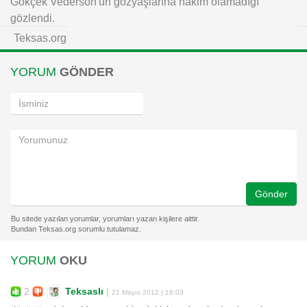
Gökçek Vederson'un gözyaşlarına hakim olamadığı
gözlendi.
Teksas.org
YORUM
GÖNDER
Gönder
YORUM
OKU
2
Teksaslı
|
21 Mayıs 2012 | 16:03