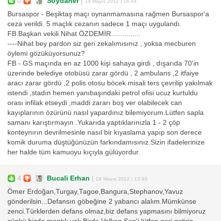
0
Soydaner
|
18 Mayıs 2012 | 16:44
Bursaspor - Beşiktaş maçı oynanmamasına rağmen Bursaspor'a
ceza verildi. 5 maçlık cezanın sadece 1 maçı uygulandı.
FB.Başkan vekili Nihat ÖZDEMİR...............
----Nihat bey pardon siz geri zekalımısınız , yoksa mecburen
öylemi gözüküyorsunuz?
FB - GS maçında en az 1000 kişi sahaya girdi , dışarıda 70'in
üzerinde belediye otobüsü zarar gördü , 2 ambulans ,2 itfaiye
aracı zarar gördü ,2 polis otosu böcek misali ters çevrilip yakılmak
istendi ,stadın hemen yanıbaşındaki petrol ofisi ucuz kurtuldu
orası infilak etseydi ,maddi zararı boş ver olabilecek can
kayıplarının özürünü nasıl yapardınız bilemiyorum.Lütfen sapla
samanı karıştırmayın .Yukarıda yaptıklarınızla 1 - 2 çöp
konteynırın devrilmesinle nasıl bir kıyaslama yapıp son derece
komik duruma düştüğünüzün farkındamısınız.Sizin ifadelerinize
her halde tüm kamuoyu kıçıyla gülüyordur.
4
Bucali Erhan
|
18 Mayıs 2012 | 13:46
Ömer Erdoğan,Turgay,Tagoe,Bangura,Stephanov,Yavuz
gönderilsin...Defansın göbeğine 2 yabancı alalım.Mümkünse
zenci.Türklerden defans olmaz,biz defans yapmasını bilmiyoruz