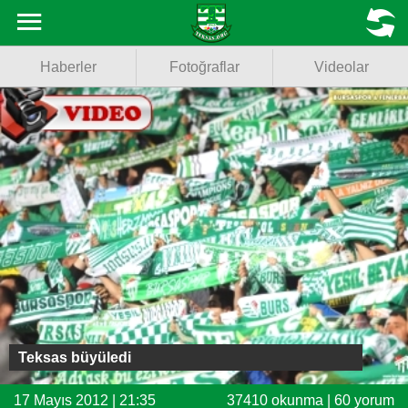
Haberler
MENU
Haberler
Fotoğraflar
Videolar
Fotoğraflar
Videolar
Basketbol
Voleybol
Puan Durumu
Fikstür
Facebook
Teksas büyüledi
Twitter
17 Mayıs 2012 | 21:35
37410 okunma | 60 yorum