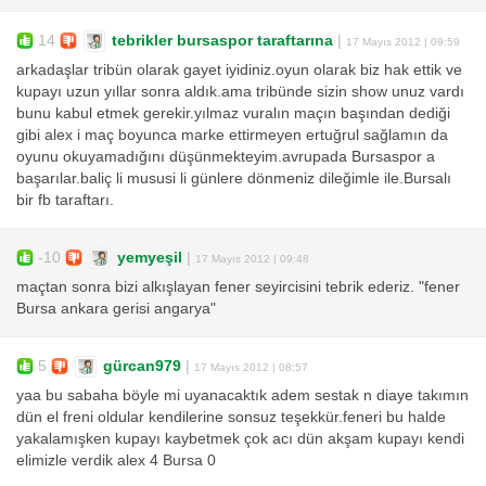
14
tebrikler bursaspor taraftarına
|
17 Mayıs 2012 | 09:59
arkadaşlar tribün olarak gayet iyidiniz.oyun olarak biz hak ettik ve
kupayı uzun yıllar sonra aldık.ama tribünde sizin show unuz vardı
bunu kabul etmek gerekir.yılmaz vuralın maçın başından dediği
gibi alex i maç boyunca marke ettirmeyen ertuğrul sağlamın da
oyunu okuyamadığını düşünmekteyim.avrupada Bursaspor a
başarılar.baliç li mususi li günlere dönmeniz dileğimle ile.Bursalı
bir fb taraftarı.
-10
yemyeşil
|
17 Mayıs 2012 | 09:48
maçtan sonra bizi alkışlayan fener seyircisini tebrik ederiz. "fener
Bursa ankara gerisi angarya"
5
gürcan979
|
17 Mayıs 2012 | 08:57
yaa bu sabaha böyle mi uyanacaktık adem sestak n diaye takımın
dün el freni oldular kendilerine sonsuz teşekkür.feneri bu halde
yakalamışken kupayı kaybetmek çok acı dün akşam kupayı kendi
elimizle verdik alex 4 Bursa 0