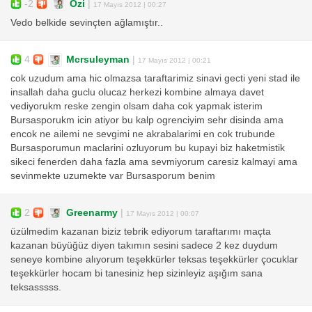
-2
Ozi
|
17 Mayıs 2012 | 00:27
Vedo belkide sevinçten ağlamıştır..
4
Mcrsuleyman
|
17 Mayıs 2012 | 00:21
cok uzudum ama hic olmazsa taraftarimiz sinavi gecti yeni stad ile
insallah daha guclu olucaz herkezi kombine almaya davet
vediyorukm reske zengin olsam daha cok yapmak isterim
Bursasporukm icin atiyor bu kalp ogrenciyim sehr disinda ama
encok ne ailemi ne sevgimi ne akrabalarimi en cok trubunde
Bursasporumun maclarini ozluyorum bu kupayi biz haketmistik
sikeci fenerden daha fazla ama sevmiyorum caresiz kalmayi ama
sevinmekte uzumekte var Bursasporum benim
2
Greenarmy
|
17 Mayıs 2012 | 00:07
üzülmedim kazanan biziz tebrik ediyorum taraftarımı maçta
kazanan büyüğüz diyen takımın sesini sadece 2 kez duydum
seneye kombine alıyorum teşekkürler teksas teşekkürler çocuklar
teşekkürler hocam bi tanesiniz hep sizinleyiz aşığım sana
teksasssss.