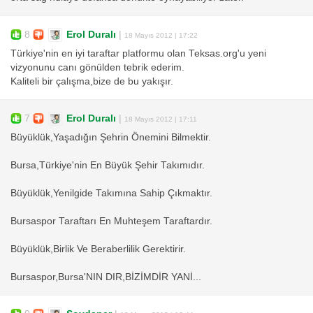
8
Erol Duralı
|
18 Mayıs 2012 | 17:22
Türkiye'nin en iyi taraftar platformu olan Teksas.org'u yeni
vizyonunu canı gönülden tebrik ederim.
Kaliteli bir çalışma,bize de bu yakışır.
7
Erol Duralı
|
18 Mayıs 2012 | 17:11
Büyüklük,Yaşadığın Şehrin Önemini Bilmektir.
Bursa,Türkiye'nin En Büyük Şehir Takımıdır.
Büyüklük,Yenilgide Takımına Sahip Çıkmaktır.
Bursaspor Taraftarı En Muhteşem Taraftardır.
Büyüklük,Birlik Ve Beraberlilik Gerektirir.
Bursaspor,Bursa'NIN DIR,BİZİMDİR YANİ...