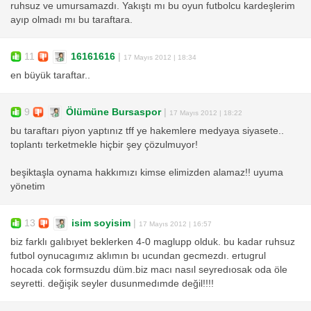
ruhsuz ve umursamazdı. Yakıştı mı bu oyun futbolcu kardeşlerim
ayıp olmadı mı bu taraftara.
11
16161616
|
17 Mayıs 2012 | 18:34
en büyük taraftar..
9
Ölümüne Bursaspor
|
17 Mayıs 2012 | 18:22
bu taraftarı piyon yaptınız tff ye hakemlere medyaya siyasete..
toplantı terketmekle hiçbir şey çözulmuyor!
beşiktaşla oynama hakkımızı kimse elimizden alamaz!! uyuma
yönetim
13
isim soyisim
|
17 Mayıs 2012 | 16:57
biz farklı galıbıyet beklerken 4-0 maglupp olduk. bu kadar ruhsuz
futbol oynucagımız aklımın bı ucundan gecmezdı. ertugrul
hocada cok formsuzdu düm.biz macı nasıl seyredıosak oda öle
seyretti. değişik seyler dusunmedımde değil!!!!