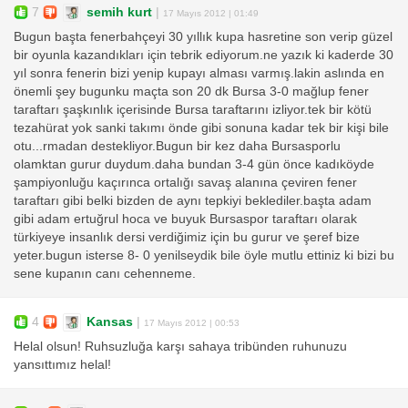
7
semih kurt
|
17 Mayıs 2012 | 01:49
Bugun başta fenerbahçeyi 30 yıllık kupa hasretine son verip güzel
bir oyunla kazandıkları için tebrik ediyorum.ne yazık ki kaderde 30
yıl sonra fenerin bizi yenip kupayı alması varmış.lakin aslında en
önemli şey bugunku maçta son 20 dk Bursa 3-0 mağlup fener
taraftarı şaşkınlık içerisinde Bursa taraftarını izliyor.tek bir kötü
tezahürat yok sanki takımı önde gibi sonuna kadar tek bir kişi bile
otu...rmadan destekliyor.Bugun bir kez daha Bursasporlu
olamktan gurur duydum.daha bundan 3-4 gün önce kadıköyde
şampiyonluğu kaçırınca ortalığı savaş alanına çeviren fener
taraftarı gibi belki bizden de aynı tepkiyi beklediler.başta adam
gibi adam ertuğrul hoca ve buyuk Bursaspor taraftarı olarak
türkiyeye insanlık dersi verdiğimiz için bu gurur ve şeref bize
yeter.bugun isterse 8- 0 yenilseydik bile öyle mutlu ettiniz ki bizi bu
sene kupanın canı cehenneme.
4
Kansas
|
17 Mayıs 2012 | 00:53
Helal olsun! Ruhsuzluğa karşı sahaya tribünden ruhunuzu
yansıttımız helal!