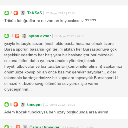
3
TeKSaS
|
17 Mayıs 2012 | 15:04
Tribün fotoğraflarını ne zaman koyucaksınız ?????
-1
aytac avsar
|
17 Mayıs 2012 | 14:50
iysiyle kotuuyle sezan fınısh oldu basta hocama olmak üzere
Bursa sporun basarısı için teri,ni akıtan her Bursasporluya çok
teşekkür ederimm.her bitiş yenı bır baslangıçtır önümüzdeki
sezona lütfen daha ıyı hazırlanalım yönetim,teknık
heyet,futbolcular ve bız taraftarlar (kombineler alınsın) sapkamızı
önümüüze koyup bir an önce baslmk gerekirr saygılarr... diğer
takımdakı kardeşlerimizzz biz kupalara tapsaydık BursasporLU
olmazdık ..bizde sevgi ölümüne seviyoruz işte varmı
diyeceğinnnn...
8
timuçin
|
17 Mayıs 2012 | 14:23
Adem Koçak fubolcuysa ben uzay boşluğunda arsa alırım
33
Özgür Dinsever
|
17 Mayıs 2012 | 14:00