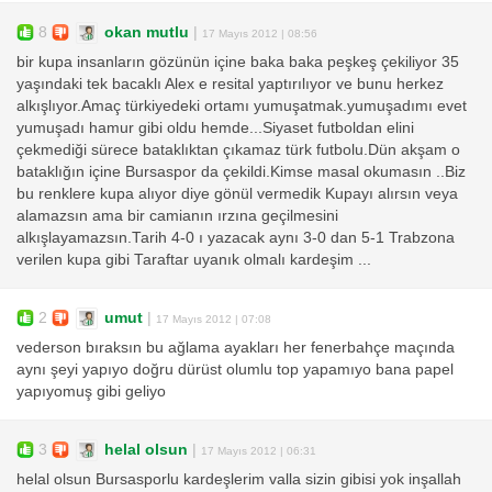
8
okan mutlu
|
17 Mayıs 2012 | 08:56
bir kupa insanların gözünün içine baka baka peşkeş çekiliyor 35
yaşındaki tek bacaklı Alex e resital yaptırılıyor ve bunu herkez
alkışlıyor.Amaç türkiyedeki ortamı yumuşatmak.yumuşadımı evet
yumuşadı hamur gibi oldu hemde...Siyaset futboldan elini
çekmediği sürece bataklıktan çıkamaz türk futbolu.Dün akşam o
bataklığın içine Bursaspor da çekildi.Kimse masal okumasın ..Biz
bu renklere kupa alıyor diye gönül vermedik Kupayı alırsın veya
alamazsın ama bir camianın ırzına geçilmesini
alkışlayamazsın.Tarih 4-0 ı yazacak aynı 3-0 dan 5-1 Trabzona
verilen kupa gibi Taraftar uyanık olmalı kardeşim ...
2
umut
|
17 Mayıs 2012 | 07:08
vederson bıraksın bu ağlama ayakları her fenerbahçe maçında
aynı şeyi yapıyo doğru dürüst olumlu top yapamıyo bana papel
yapıyomuş gibi geliyo
3
helal olsun
|
17 Mayıs 2012 | 06:31
helal olsun Bursasporlu kardeşlerim valla sizin gibisi yok inşallah