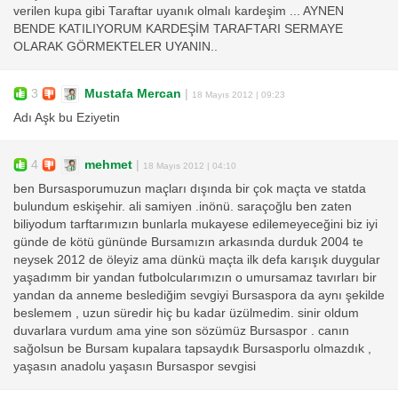
verilen kupa gibi Taraftar uyanık olmalı kardeşim ... AYNEN
BENDE KATILIYORUM KARDEŞİM TARAFTARI SERMAYE
OLARAK GÖRMEKTELER UYANIN..
3
Mustafa Mercan
|
18 Mayıs 2012 | 09:23
Adı Aşk bu Eziyetin
4
mehmet
|
18 Mayıs 2012 | 04:10
ben Bursasporumuzun maçları dışında bir çok maçta ve statda
bulundum eskişehir. ali samiyen .inönü. saraçoğlu ben zaten
biliyodum tarftarımızın bunlarla mukayese edilemeyeceğini biz iyi
günde de kötü gününde Bursamızın arkasında durduk 2004 te
neysek 2012 de öleyiz ama dünkü maçta ilk defa karışık duygular
yaşadımm bir yandan futbolcularımızın o umursamaz tavırları bir
yandan da anneme beslediğim sevgiyi Bursaspora da aynı şekilde
beslemem , uzun süredir hiç bu kadar üzülmedim. sinir oldum
duvarlara vurdum ama yine son sözümüz Bursaspor . canın
sağolsun be Bursam kupalara tapsaydık Bursasporlu olmazdık ,
yaşasın anadolu yaşasın Bursaspor sevgisi