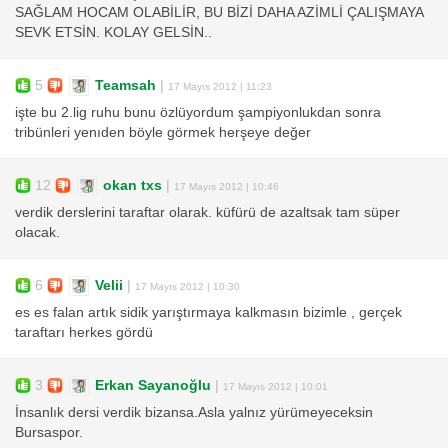
SAĞLAM HOCAM OLABİLİR, BU BİZİ DAHA AZİMLİ ÇALIŞMAYA
SEVK ETSİN. KOLAY GELSİN..
5
Teamsah
|
17 Mayıs 2012 | 11:23
işte bu 2.lig ruhu bunu özlüyordum şampiyonlukdan sonra
tribünleri yenıden böyle görmek herşeye değer
12
okan txs
|
17 Mayıs 2012 | 10:46
verdik derslerini taraftar olarak. küfürü de azaltsak tam süper
olacak.
6
Velii
|
17 Mayıs 2012 | 10:30
es es falan artık sidik yarıştırmaya kalkmasın bizimle , gerçek
taraftarı herkes gördü
3
Erkan Sayanoğlu
|
17 Mayıs 2012 | 10:01
İnsanlık dersi verdik bizansa.Asla yalnız yürümeyeceksin
Bursaspor.