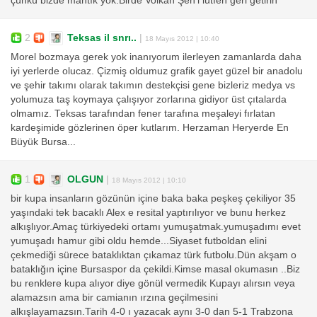
çünkü bizde mantık yok.Birde Volkan Şen'i lütfen geri getirin
2
Teksas il snrı..
|
18 Mayıs 2012 | 10:40
Morel bozmaya gerek yok inanıyorum ilerleyen zamanlarda daha
iyi yerlerde olucaz. Çizmiş oldumuz grafik gayet güzel bir anadolu
ve şehir takımı olarak takımın destekçisi gene bizleriz medya vs
yolumuza taş koymaya çalışıyor zorlarına gidiyor üst çıtalarda
olmamız. Teksas tarafından fener tarafına meşaleyi fırlatan
kardeşimide gözlerinen öper kutlarım. Herzaman Heryerde En
Büyük Bursa...
1
OLGUN
|
18 Mayıs 2012 | 10:10
bir kupa insanların gözünün içine baka baka peşkeş çekiliyor 35
yaşındaki tek bacaklı Alex e resital yaptırılıyor ve bunu herkez
alkışlıyor.Amaç türkiyedeki ortamı yumuşatmak.yumuşadımı evet
yumuşadı hamur gibi oldu hemde...Siyaset futboldan elini
çekmediği sürece bataklıktan çıkamaz türk futbolu.Dün akşam o
bataklığın içine Bursaspor da çekildi.Kimse masal okumasın ..Biz
bu renklere kupa alıyor diye gönül vermedik Kupayı alırsın veya
alamazsın ama bir camianın ırzına geçilmesini
alkışlayamazsın.Tarih 4-0 ı yazacak aynı 3-0 dan 5-1 Trabzona