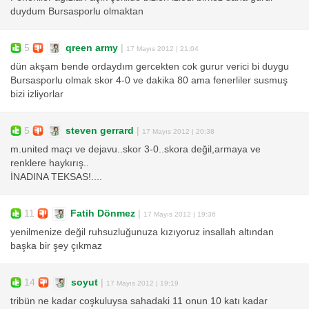
duydum Bursasporlu olmaktan
5
qreen army
|
17 Mayıs 2012 | 21:04
dün akşam bende ordaydım gercekten cok gurur verici bi duygu
Bursasporlu olmak skor 4-0 ve dakika 80 ama fenerliler susmuş
bizi izliyorlar
5
steven gerrard
|
17 Mayıs 2012 | 20:38
m.united maçı ve dejavu..skor 3-0..skora değil,armaya ve
renklere haykırış..
İNADINA TEKSAS!....
11
Fatih Dönmez
|
17 Mayıs 2012 | 19:36
yenilmenize değil ruhsuzluğunuza kızıyoruz insallah altından
başka bir şey çıkmaz
14
soyut
|
17 Mayıs 2012 | 19:19
tribün ne kadar coşkuluysa sahadaki 11 onun 10 katı kadar