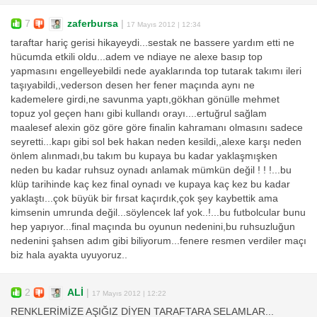
7
zaferbursa
|
17 Mayıs 2012 | 12:34
taraftar hariç gerisi hikayeydi...sestak ne bassere yardım etti ne
hücumda etkili oldu...adem ve ndiaye ne alexe basıp top
yapmasını engelleyebildi nede ayaklarında top tutarak takımı ileri
taşıyabildi,,vederson desen her fener maçında aynı ne
kademelere girdi,ne savunma yaptı,gökhan gönülle mehmet
topuz yol geçen hanı gibi kullandı orayı....ertuğrul sağlam
maalesef alexin göz göre göre finalin kahramanı olmasını sadece
seyretti...kapı gibi sol bek hakan neden kesildi,,alexe karşı neden
önlem alınmadı,bu takım bu kupaya bu kadar yaklaşmışken
neden bu kadar ruhsuz oynadı anlamak mümkün değil ! ! !...bu
klüp tarihinde kaç kez final oynadı ve kupaya kaç kez bu kadar
yaklaştı...çok büyük bir fırsat kaçırdık,çok şey kaybettik ama
kimsenin umrunda değil...söylencek laf yok..!...bu futbolcular bunu
hep yapıyor...final maçında bu oyunun nedenini,bu ruhsuzluğun
nedenini şahsen adım gibi biliyorum...fenere resmen verdiler maçı
biz hala ayakta uyuyoruz..
2
ALİ
|
17 Mayıs 2012 | 12:22
RENKLERİMİZE AŞIĞIZ DİYEN TARAFTARA SELAMLAR...