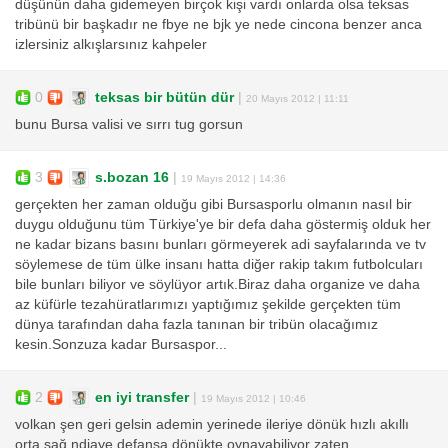
düşünün daha gidemeyen birçok kişi vardı onlarda olsa teksas
tribünü bir başkadır ne fbye ne bjk ye nede cincona benzer anca
izlersiniz alkışlarsınız kahpeler
0
teksas bir bütün dür
|
20 Mayıs 2012 | 11:11
bunu Bursa valisi ve sırrı tug gorsun
3
s.bozan 16
|
19 Mayıs 2012 | 14:36
gerçekten her zaman olduğu gibi Bursasporlu olmanın nasıl bir
duygu olduğunu tüm Türkiye'ye bir defa daha göstermiş olduk her
ne kadar bizans basını bunları görmeyerek adi sayfalarında ve tv
söylemese de tüm ülke insanı hatta diğer rakip takım futbolcuları
bile bunları biliyor ve söylüyor artık.Biraz daha organize ve daha
az küfürle tezahüratlarımızı yaptığımız şekilde gerçekten tüm
dünya tarafından daha fazla tanınan bir tribün olacağımız
kesin.Sonzuza kadar Bursaspor...
2
en iyi transfer
|
19 Mayıs 2012 | 10:46
volkan şen geri gelsin ademin yerinede ileriye dönük hızlı akıllı
orta sağ ndiaye defansa dönükte oynayabiliyor zaten