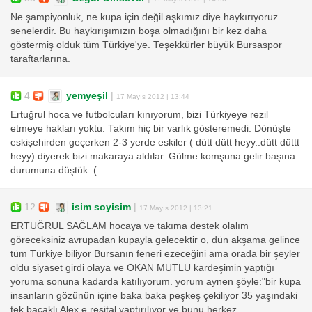
Ne şampiyonluk, ne kupa için değil aşkımız diye haykırıyoruz
senelerdir. Bu haykırışımızın boşa olmadığını bir kez daha
göstermiş olduk tüm Türkiye'ye. Teşekkürler büyük Bursaspor
taraftarlarına.
4
yemyeşil
|
17 Mayıs 2012 | 13:44
Ertuğrul hoca ve futbolcuları kınıyorum, bizi Türkiyeye rezil
etmeye hakları yoktu. Takım hiç bir varlık gösteremedi. Dönüşte
eskişehirden geçerken 2-3 yerde eskiler ( dütt dütt heyy..dütt düttt
heyy) diyerek bizi makaraya aldılar. Gülme komşuna gelir başına
durumuna düştük :(
12
isim soyisim
|
17 Mayıs 2012 | 13:21
ERTUĞRUL SAĞLAM hocaya ve takıma destek olalım
göreceksiniz avrupadan kupayla gelecektir o, dün akşama gelince
tüm Türkiye biliyor Bursanın feneri ezeceğini ama orada bir şeyler
oldu siyaset girdi olaya ve OKAN MUTLU kardeşimin yaptığı
yoruma sonuna kadarda katılıyorum. yorum aynen şöyle:"bir kupa
insanların gözünün içine baka baka peşkeş çekiliyor 35 yaşındaki
tek bacaklı Alex e resital yaptırılıyor ve bunu herkez