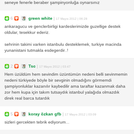
seneye fenerle beraber şampinyonluğa oynarsınız
6
green white
|
17 Mayıs 2012 | 06:28
ankaragucu ve genclerbirligi kardeslerimizde guzellige destek
oldular, tesekkur ederiz.
sehrinin takimi varken istanbulu desteklemek, turkiye macinda
yunanistani tutmakla esdegerdir..!
2
Tsc
|
17 Mayıs 2012 | 03:47
Hem üzüldüm hem sevindim üzüntümün nedeni belli sevinmemin
nedeni türkiyede böyle bir sevginin olmadığını görmemdi
şampiyonluklar kazanılır kaybedilir ama taraftar kazanmak daha
zor hem kupa için takım tutsaydık istanbul yalağıda olmazdık
direk real barca tutardık
5
koray özkan gfb
|
17 Mayıs 2012 | 03:09
sizleri gercekten tebrik ediyorum...