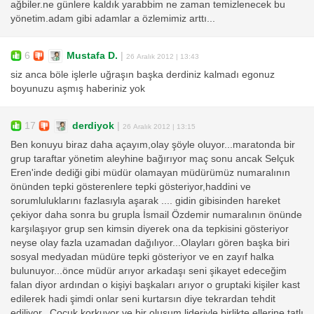
ağbiler.ne günlere kaldık yarabbim ne zaman temizlenecek bu
yönetim.adam gibi adamlar a özlemimiz arttı...
6
Mustafa D.
|
26 Aralık 2012 | 13:43
siz anca böle işlerle uğraşın başka derdiniz kalmadı egonuz
boyunuzu aşmış haberiniz yok
17
derdiyok
|
26 Aralık 2012 | 13:15
Ben konuyu biraz daha açayım,olay şöyle oluyor...maratonda bir
grup taraftar yönetim aleyhine bağırıyor maç sonu ancak Selçuk
Eren'inde dediği gibi müdür olamayan müdürümüz numaralının
önünden tepki gösterenlere tepki gösteriyor,haddini ve
sorumluluklarını fazlasıyla aşarak .... gidin gibisinden hareket
çekiyor daha sonra bu grupla İsmail Özdemir numaralının önünde
karşılaşıyor grup sen kimsin diyerek ona da tepkisini gösteriyor
neyse olay fazla uzamadan dağılıyor...Olayları gören başka biri
sosyal medyadan müdüre tepki gösteriyor ve en zayıf halka
bulunuyor...önce müdür arıyor arkadaşı seni şikayet edeceğim
falan diyor ardından o kişiyi başkaları arıyor o gruptaki kişiler kast
edilerek hadi şimdi onlar seni kurtarsın diye tekrardan tehdit
ediliyor...Çocuk korkuyor ve bir oluşum lideriyle birlikte ellerine tatlı