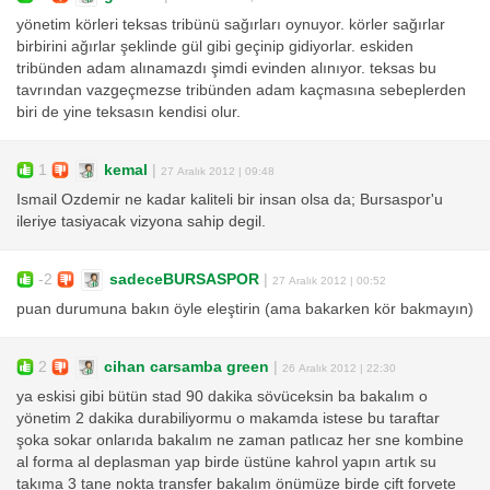
yönetim körleri teksas tribünü sağırları oynuyor. körler sağırlar
birbirini ağırlar şeklinde gül gibi geçinip gidiyorlar. eskiden
tribünden adam alınamazdı şimdi evinden alınıyor. teksas bu
tavrından vazgeçmezse tribünden adam kaçmasına sebeplerden
biri de yine teksasın kendisi olur.
1
kemal
|
27 Aralık 2012 | 09:48
Ismail Ozdemir ne kadar kaliteli bir insan olsa da; Bursaspor'u
ileriye tasiyacak vizyona sahip degil.
-2
sadeceBURSASPOR
|
27 Aralık 2012 | 00:52
puan durumuna bakın öyle eleştirin (ama bakarken kör bakmayın)
2
cihan carsamba green
|
26 Aralık 2012 | 22:30
ya eskisi gibi bütün stad 90 dakika sövüceksin ba bakalım o
yönetim 2 dakika durabiliyormu o makamda istese bu taraftar
şoka sokar onlarıda bakalım ne zaman patlıcaz her sne kombine
al forma al deplasman yap birde üstüne kahrol yapın artık su
takıma 3 tane nokta transfer bakalım önümüze birde çift forvete