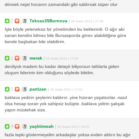
dönsek nejat hocanın zamandaki gibi saldırsak süper olur
2
Teksas35Bornova
|
26 Aralık 2012 | 17:38
İşte böyle yeteneksiz bir yönetimden bu beklenirdi. O ağır abi
sanan kendini bilmez bile Bursasporda görev alabildiğine göre
bende başbakan bile olabilirim.
1
merak
|
26 Aralık 2012 | 17:08
derdiyok madem bu kadar detaylı biliyorsun tatlılarla giden
oluşum liderinin kim olduğunu söylede bilelim.
1
partizan
|
26 Aralık 2012 | 17:02
baklava yedirin şeylerini kaldırın..yine hüsran yaşatsınlar..nasıl
olsa hesap soran yok sahipsiz kulüpte..baklava yidirin şakşak
yapın müstehak size..
9
yaşlıtimsah
|
26 Aralık 2012 | 13:57
fazla tepki göstermeyelim arkadaşlar yoksa evden aldırır bu ağır