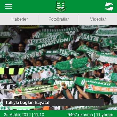
Haberler
MENU
Haberler
Fotoğraflar
Videolar
Fotoğraflar
Videolar
Basketbol
Voleybol
Puan Durumu
Fikstür
Facebook
Tatlıyla bağlan hayata!
Twitter
26 Aralık 2012 | 11:10
9407 okunma | 11 yorum