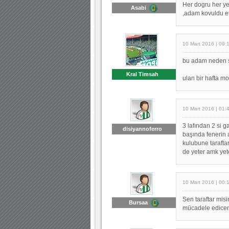
Her dogru her ye
Asabi
,adam kovuldu et
10 Mart 2016 | 09:
bu adam neden sü
Kral Timsah
ulan bir hafta mo
10 Mart 2016 | 01:
3 lafından 2 si ga
disiyannoferro
başında fenerin 
kulubune tarafta
de yeter amk yet
10 Mart 2016 | 00:
Sen taraftar mis
Bursaa
mücadele edicen,