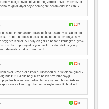
ahçeyi çalıştırsaydın böyle demeç verebilirmiydin veremezdin
ia sana saygı duyuyor böyle demeçlere devam edersen çabuk
7
37
or gs sanırsın Bursaspor hocası değil ultraslan üyesi. Süper ligde
 de Bursasporun hocası olacaksın ağzından gs den başak şey
 saygısızlık mı olur? Gs liysen gslisin banane kardeşim duymak
n bunu her röportajında? yönetim tarafından dikkati çekilip
ası istenmeli kabak tadı verdi artık.
8
39
iyim diyor.Bizde ölene kadar Bursasporluyuz.Ne olacak şimdi ?
rdiğinde BJK liyi bile bağrımıza bastık.Ama bize saygı
mpiyonluk bile kurtaramadım.Hep söylüyorum burası Akhisar
aspor camiası.Her doğru her yerde söylenmez.Bu birliktelik
5
07