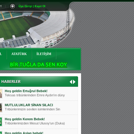
r!
|
Üye Girişi | Kayıt Ol
Mutluluklar Ceyhun Tetik
Teksas tribünlerinin sevilen isimlerinde
Bursasporumuzun önü açılsın is
Teksaslı Bursasporlular Derneği Başkanı
Hoş geldin Alaz Bebek!
Teksas.org sistem yöneticisi, ekibimizin
L
ATATÜRK
İLETİŞİM
Hoş geldin Göktuğ Bebek!
Teksas.org ekibimizden ve tribünlerimizi
Hoş geldin Kadir Kağan Bebek!
Teksas tribünlerinden Basri İleri'nin dü
Hoş geldin Ertuğrul Bebek!
Teksas tribünlerinden Emre Aydın'ın düny
MUTLULUKLAR SİNAN SILACI
Tribünlerimizin sevilen isimlerinden Sin
Hoş geldin Kerem Bebek!
Tribünlerimizden Mesut Ulusoy'un (Duka)
Hoş geldin Aslan bebek!