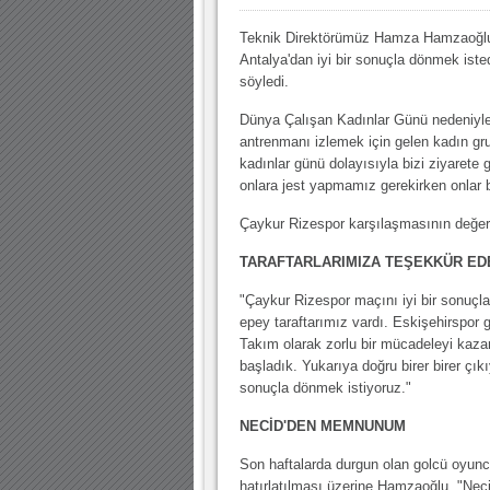
10.04.2023 14:44 |
Hoş geldin Göktuğ Bebek!
Teknik Direktörümüz Hamza Hamzaoğl
30.12.2022 18:00 |
Hoş geldin Kadir Kağan Bebek!
Antalya'dan iyi bir sonuçla dönmek isted
11.11.2025 14:13 |
Hoş geldin Ertuğrul Bebek!
söyledi.
12.10.2025 17:30 |
MUTLULUKLAR SİNAN SILACI
Dünya Çalışan Kadınlar Günü nedeniyl
antrenmanı izlemek için gelen kadın g
16.07.2024 14:32 |
Hoş geldin Kerem Bebek!
kadınlar günü dolayısıyla bizi ziyarete 
onlara jest yapmamız gerekirken onlar b
08.01.2024 19:01 |
Hoş geldin Aslan bebek!
03.01.2024 19:09 |
Hoş geldin Güneş bebek!
Çaykur Rizespor karşılaşmasının değer
TARAFTARLARIMIZA TEŞEKKÜR ED
"Çaykur Rizespor maçını iyi bir sonuçla
epey taraftarımız vardı. Eskişehirspor
Takım olarak zorlu bir mücadeleyi kaza
başladık. Yukarıya doğru birer birer çıkı
sonuçla dönmek istiyoruz."
NECİD'DEN MEMNUNUM
Son haftalarda durgun olan golcü oyun
hatırlatılması üzerine Hamzaoğlu, "Nec