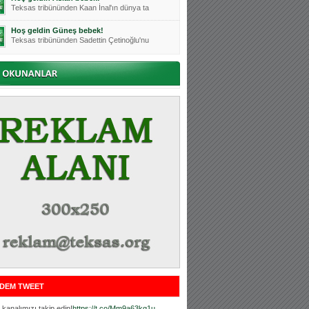
Teksas tribününden Kaan İnal'ın dünya ta
Hoş geldin Güneş bebek!
Teksas tribününden Sadettin Çetinoğlu'nu
Mutluluklar Ceyhun Tetik
Teksas tribünlerinin sevilen isimlerinde
Bursasporumuzun önü açılsın is
Teksaslı Bursasporlular Derneği Başkanı
Hoş geldin Alaz Bebek!
Teksas.org sistem yöneticisi, ekibimizin
Hoş geldin Göktuğ Bebek!
Teksas.org ekibimizden ve tribünlerimizi
Hoş geldin Kadir Kağan Bebek!
Teksas tribünlerinden Basri İleri'nin dü
Hoş geldin Ertuğrul Bebek!
Teksas tribünlerinden Emre Aydın'ın düny
MUTLULUKLAR SİNAN SILACI
Tribünlerimizin sevilen isimlerinden Sin
DEM TWEET
Hoş geldin Kerem Bebek!
Tribünlerimizden Mesut Ulusoy'un (Duka)
kanalımızı takip edin!
https://t.co/Mm9a63kg1u