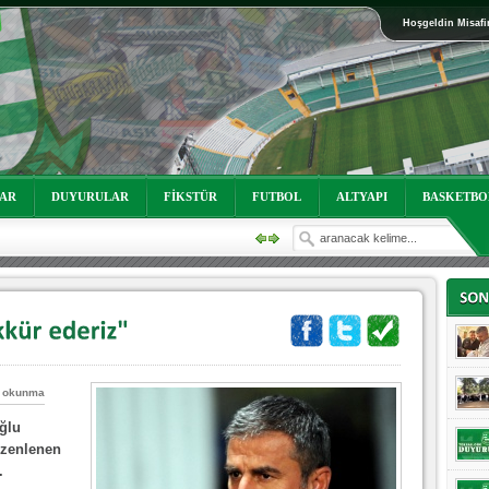
Hoşgeldin Misafi
oruz!
LAR
DUYURULAR
FİKSTÜR
FUTBOL
ALTYAPI
BASKETBO
 okunma
oruz!
ğlu
üzenlenen
.