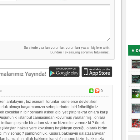
0
08
en anlatayım , biz osmanlı torunları senelerce devlet iken
rluk olmayı başarmamızın sebeplerinden biri fethettiğimiz
ek çocuklarını bir osmanlı askeri gibi yetiştirip tekrar onlara karşı
Düşünün ki istanbul camiasından kovulmuş yaralanmış , onlara
 intikam peşinde bir adam size ne hizmetler vermez ki ? örnek
beşiktaştan haksız yere kovulmuş beşiktaşın çocuğu olarak bizim
i mi? sonuç ? şampiyonluk. Kusura bakmayın galatasaraydan
lan hamza'nın allah hakkının karşılığını gene bizim hakkımızla