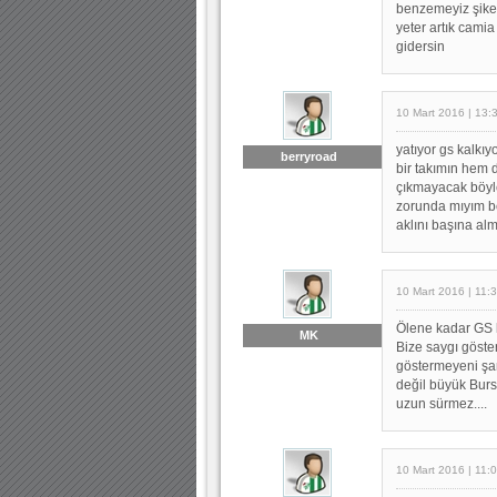
benzemeyiz şikeb
yeter artık cam
gidersin
10 Mart 2016 | 13:
yatıyor gs kalkıy
berryroad
bir takımın hem
çıkmayacak böyle
zorunda mıyım be
aklını başına alm
10 Mart 2016 | 11:
Ölene kadar GS l
MK
Bize saygı göste
göstermeyeni şa
değil büyük Burs
uzun sürmez....
10 Mart 2016 | 11: