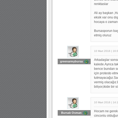
renktaslar
Ali ay başkan ,H
eksik var onu dı
hocaya o zaman 
Bursasporun baş
etmiş oluruz
10 Mart 2016 | 16:
Arkadaşlar sons
greenarmybursa
kalede.Ayrıca ta
bence bundan so
için protesto et
tutmayacağız.Sa
vermiş olacağız.B
biliyor,ikide bir
10 Mart 2016 | 14:
Hocam ne gerek
Bursalı Osman
cinconlu olduğun