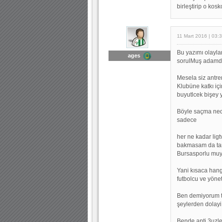
birleştirip o kos
11 Mart 2016 | 03:
Bu yazımı olayla
ages
sorulMuş adamda
Mesela siz antre
Klubüne katkı i
buyutlcek bişey 
Böyle saçma nede
sadece
her ne kadar ligt
bakmasam da tar
Bursasporlu muyd
Yani kısaca hang
futbolcu ve yöne
Ben demiyorum t
şeylerden dolayi
Bende anti 3uzle