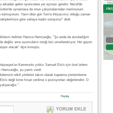
— TEKS
u arkadan gelen oyunculara yer açması gerekir. Necid'de
e Sutter'de oynamasa da onun çalışmalarından memnunum.
 tutmuyorum. Yarın öbür gün Tom'a ihtiyacımız olduğu zaman
 rakiplerimize göre sahaya kadro sürüyoruz" dedi.
-
-
dıklarını belirten Hamza Hamzaoğlu, "Şu anda da arzuladığım
Bursaspor - Altınordu
e değiliz ama oyuncuların isteği bizi umutlandırıyor. Her geçen
aspor olacak" diye konuştu.
1. Lig 32. Hafta
04 Temmuz 2020 Cumartesi | 20:00
Fikstür
ntalyaspor'un Kamerunlu yıldızı Samuel Eto'o için özel önlem
e Hamzaoğlu, şu yanıtı verdi:
ibimizin etkili yönlerini takım olarak kapatma yöntemlerine
to'o değil kime fırsat verilirse o pozisyonları değerlendirir. O
çalışacağız."
Paylaş