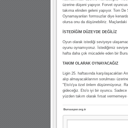
üzerine düşeni yapıyor. Forvet oyuncus
takıma elinden geleni yapıyor. Tom D
Oynamayanları formsuzlar diye kenarda
olursa onu da düşünebiliriz. Maçlardaki
İSTEDİĞİM DÜZEYDE DEĞİLİZ
Oyun olarak istediği seviyeye ulaşama
oyunu oynamıyoruz. İstediğimiz seviyed
hafta daha çok mücadele eden bir Burs
TAKIM OLARAK OYNAYACAĞIZ
Ligin 25. haftasında karşılaşacakları A
alıp almayacaklarının sorulması üzerin
"Eto'o'ya özel önlem düşünmüyoruz. Rak
gideceğiz. Eto'o iyi bir oyuncu. Sadece E
yüzden takım olarak fırsat vermemeye 
Bursaspor.org.tr