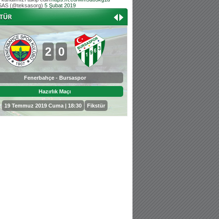
AS (@teksasorg)
5 Şubat 2019
Hoş geldin Aslan bebek!
Teksas tribününden Kaan İnal'ın dünya ta
Hoş geldin Güneş bebek!
Teksas tribününden Sadettin Çetinoğlu'nu
2
0
0
3
Fenerbahçe - Bursaspor
Bursaspor - Sepahan
Hazırlık Maçı
Hazırlık Maçı
19 Temmuz 2019 Cuma | 18:30
Fikstür
25 Temmuz 2019 Perşembe | 18: