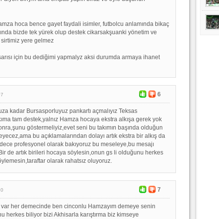
amza hoca bence gayet faydali isimler, futbolcu anlamında bikaç
şında bizde tek yürek olup destek cikarsakşuanki yönetim ve
sirtimiz yere gelmez
arısı için bu dediğimi yapmalyz aksi durumda armaya ihanet
6
07
uza kadar Bursasporluyuz pankartı açmalıyız Teksas
kıma tam destek,yalnız Hamza hocaya ekstra alkışa gerek yok
nra,şunu göstermeliyiz,evet seni bu takımın başında olduğun
meyecez,ama bu açıklamalarından dolayı artık ekstra bir alkış da
dece profesyonel olarak bakıyoruz bu meseleye,bu mesajı
ir de artık birileri hocaya söylesin,onun gs li olduğunu herkes
 söylemesin,taraftar olarak rahatsız oluyoruz.
7
10
 var her demecinde ben cinconlu Hamzayım demeye senin
u herkes biliyor bizi Akhisarla karıştırma biz kimseye