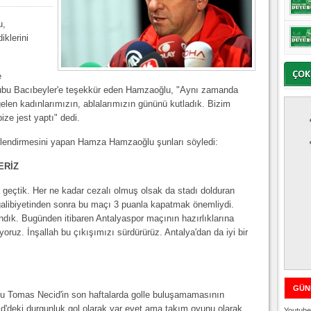
u,
iklerini
e
rubu Bacıbeyler'e teşekkür eden Hamzaoğlu, "Aynı zamanda
gelen kadınlarımızın, ablalarımızın gününü kutladık. Bizim
ize jest yaptı" dedi.
lendirmesini yapan Hamza Hamzaoğlu şunları söyledi:
ERİZ
 geçtik. Her ne kadar cezalı olmuş olsak da stadı dolduran
 galibiyetinden sonra bu maçı 3 puanla kapatmak önemliydi.
ndık. Bugünden itibaren Antalyaspor maçının hazırlıklarına
yoruz. İnşallah bu çıkışımızı sürdürürüz. Antalya'dan da iyi bir
GÜN
cu Tomas Necid'in son haftalarda golle buluşamamasının
id'deki durgunluk gol olarak var evet ama takım oyunu olarak
Youtube 