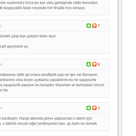
rde soylenmez hoca.bu kac oldu.geldiginde ciktin konustun
ti duygusallik falan neysede her firsatta hos olmuyo.
7
11
rekli çıkıp ben gsliyim falan dyor.
ralli geçireilim ya
6
40
latasaray siktir git onlara taraftarlık yap ne işin var Bursanın
antranöru olsa boyle açıklama yapabilirmi bu ne saygısızlık
ra saygısızlık yapıyon bu kulupten trilyonları al durmadan cincon
er be
3
13
in kardeşim. Hangi takımda görev yapiyorsan o takım için
 o takimli olucan eğer profesyonel isen. gs liyim ne demek