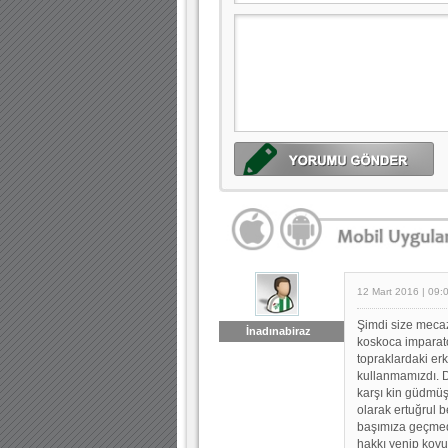
12 Mart 2016 | 09:
Şimdi size mecaz
İnadınabiraz
koskoca imparato
topraklardaki erk
kullanmamızdı. 
karşı kin güdmüş
olarak ertuğrul 
başımıza geçmed
hakkı yenip kovu