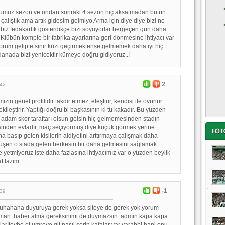
muz sezon ve ondan sonraki 4 sezon hiç aksatmadan bütün
çalıştık ama artık gidesim gelmiyo Arma için diye diye bizi ne
r biz fedakarlık gösterdikçe bizi soyuyorlar hergeçen gün daha
 Klübün komple bir fabrika ayarlarına geri dönmesine ihtiyacı var
rum gelipte sinir krizi geçirmektense gelmemek daha iyi hiç
nada bizi yenicektir kümeye doğru gidiyoruz..!
2
:42
zin genel profilidir takdir etmez, eleştirir, kendisi ile övünür
kileştirir. Yaptığı doğru bi başkasının ki tü kakadır. Bu yüzden
 adam skor taraftarı olsun gelsin hiç gelmemesinden stadın
inden evladır, maç seçiyormuş diye küçük görmek yerine
a basıp gelen kişilerin aidiyetini arttırmaya çalışmak daha
üşen o stada gelen herkesin bir daha gelmesini sağlamak
ze yetmiyoruz işte daha fazlasına ihtiyacımız var o yüzden beylik
at lazım .
-1
:39
hahaha duyuruya gerek yoksa siteye de gerek yok.yorum
man. haber alma gereksinimi de duymazsın. admin kapa kapa
unlar!tevbe et umreye git.nasıl serin kafalar var yarabbi.hani onu