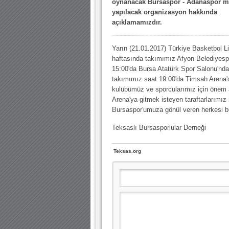
oynanacak Bursaspor - Adanaspor m
10.04.2023 14:44 |
Hoş geldin Göktuğ Bebek!
yapılacak organizasyon hakkında
açıklamamızdır.
30.12.2022 18:00 |
Hoş geldin Kadir Kağan Bebek!
11.11.2025 14:13 |
Hoş geldin Ertuğrul Bebek!
Yarın (21.01.2017) Türkiye Basketbol Lig
12.10.2025 17:30 |
MUTLULUKLAR SİNAN SILACI
haftasında takımımız Afyon Belediyespo
15:00'da Bursa Atatürk Spor Salonu'nda
16.07.2024 14:32 |
Hoş geldin Kerem Bebek!
takımımız saat 19:00'da Timsah Arena'd
kulübümüz ve sporcularımız için önem 
08.01.2024 19:01 |
Hoş geldin Aslan bebek!
Arena'ya gitmek isteyen taraftarlarımız
03.01.2024 19:09 |
Hoş geldin Güneş bebek!
Bursaspor'umuza gönül veren herkesi b
Teksaslı Bursasporlular Derneği
Teksas.org