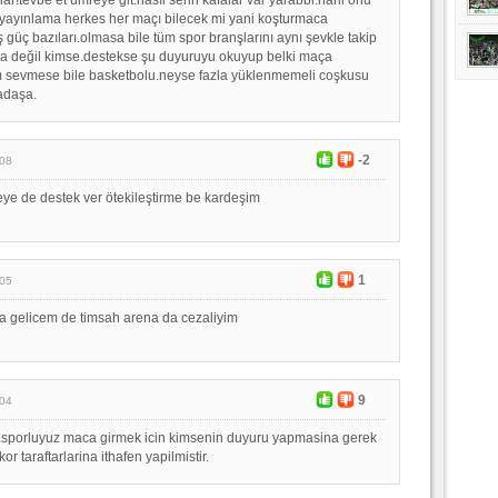
yayınlama herkes her maçı bilecek mi yani koşturmaca
iş güç bazıları.olmasa bile tüm spor branşlarını aynı şevkle takip
a değil kimse.destekse şu duyuruyu okuyup belki maça
 sevmese bile basketbolu.neyse fazla yüklenmemeli coşkusu
adaşa.
-2
:08
ye de destek ver ötekileştirme be kardeşim
1
:05
a gelicem de timsah arena da cezaliyim
9
:04
asporluyuz maca girmek icin kimsenin duyuru yapmasina gerek
or taraftarlarina ithafen yapilmistir.