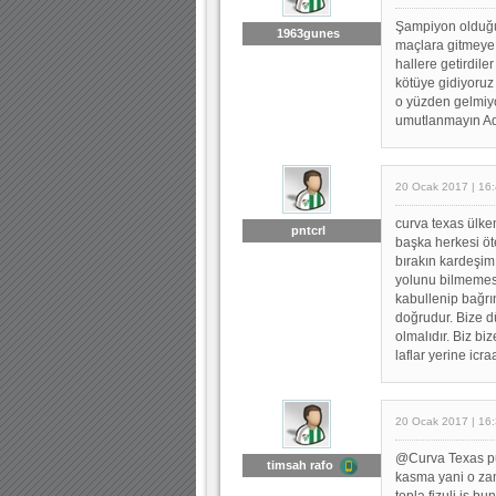
Şampiyon olduğu
1963gunes
maçlara gitmeye 
hallere getirdile
kötüye gidiyoruz
o yüzden gelmiyo
umutlanmayın Ada
20 Ocak 2017 | 16
curva texas ülkemi
pntcrl
başka herkesi öte
bırakın kardeşim
yolunu bilmemes
kabullenip bağrın
doğrudur. Bize d
olmalıdır. Biz bi
laflar yerine icra
20 Ocak 2017 | 16
@Curva Texas pu
timsah rafo
kasma yani o za
topla fizuli iş b