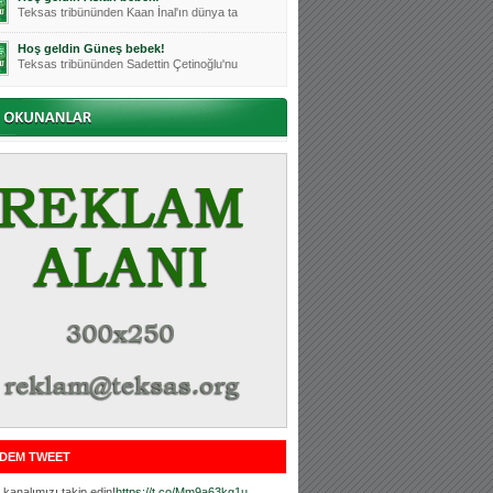
Teksas tribününden Kaan İnal'ın dünya ta
Hoş geldin Güneş bebek!
Teksas tribününden Sadettin Çetinoğlu'nu
Mutluluklar Ceyhun Tetik
Teksas tribünlerinin sevilen isimlerinde
Bursasporumuzun önü açılsın is
Teksaslı Bursasporlular Derneği Başkanı
Hoş geldin Alaz Bebek!
Teksas.org sistem yöneticisi, ekibimizin
Hoş geldin Göktuğ Bebek!
Teksas.org ekibimizden ve tribünlerimizi
Hoş geldin Kadir Kağan Bebek!
Teksas tribünlerinden Basri İleri'nin dü
Hoş geldin Ertuğrul Bebek!
Teksas tribünlerinden Emre Aydın'ın düny
MUTLULUKLAR SİNAN SILACI
Tribünlerimizin sevilen isimlerinden Sin
DEM TWEET
Hoş geldin Kerem Bebek!
Tribünlerimizden Mesut Ulusoy'un (Duka)
kanalımızı takip edin!
https://t.co/Mm9a63kg1u