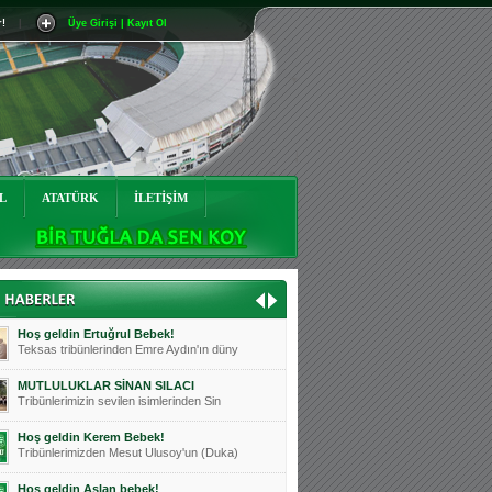
r!
|
Üye Girişi | Kayıt Ol
Mutluluklar Ceyhun Tetik
Teksas tribünlerinin sevilen isimlerinde
Bursasporumuzun önü açılsın is
Teksaslı Bursasporlular Derneği Başkanı
Hoş geldin Alaz Bebek!
Teksas.org sistem yöneticisi, ekibimizin
L
ATATÜRK
İLETİŞİM
Hoş geldin Göktuğ Bebek!
Teksas.org ekibimizden ve tribünlerimizi
Hoş geldin Kadir Kağan Bebek!
Teksas tribünlerinden Basri İleri'nin dü
Hoş geldin Ertuğrul Bebek!
Teksas tribünlerinden Emre Aydın'ın düny
MUTLULUKLAR SİNAN SILACI
Tribünlerimizin sevilen isimlerinden Sin
Hoş geldin Kerem Bebek!
Tribünlerimizden Mesut Ulusoy'un (Duka)
Hoş geldin Aslan bebek!