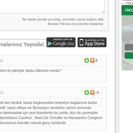
— TEKS
-
-
Bursaspor - Altınordu
1. Lig 32. Hafta
0
:45
04 Temmuz 2020 Cumartesi | 20:00
Fikstür
etro ile gitmiştir stada otıbüsler nerde?
-5
:34
ek tam destek. kulup başkanından belediye başkanına kadar
iyetli. sayın altepe de Bursaspor sevdalısı. sezon sonunda
y e takılmamak için yeni transferler de yolda. dün de yazmıştım
 Maximiliano Caufriez , Niels De Schutter ve Alessandro Cerigioni
Bursamıza transfer olacak genç isimlerdir.