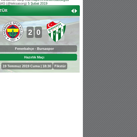
AS (@teksasorg)
5 Şubat 2019
Hoş geldin Aslan bebek!
Teksas tribününden Kaan İnal'ın dünya ta
Hoş geldin Güneş bebek!
Teksas tribününden Sadettin Çetinoğlu'nu
2
0
0
3
Fenerbahçe - Bursaspor
Bursaspor - Sepahan
Hazırlık Maçı
Hazırlık Maçı
19 Temmuz 2019 Cuma | 18:30
Fikstür
25 Temmuz 2019 Perşembe | 18: