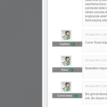
yayınlama bunu 
içerisinde belki 
etmek zorunda d
koşturacak adam
fazla kaçmış ark
20 Ocak 2017 | 16
Curva Texas bişe
Ceyhun
20 Ocak 2017 | 16
Basketbol maçın
Ouzz
20 Ocak 2017 | 16
Biz gercek Burs
Curva texas
yok. Bu duyuru sk