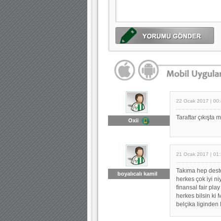
22 Ocak 2017 | 00
Taraftar çıkışta m
Oxii
21 Ocak 2017 | 01
Takıma hep dest
boyalıcalı kamil
herkes çok iyi n
finansal fair pla
herkes bilsin ki
belçika liginden 