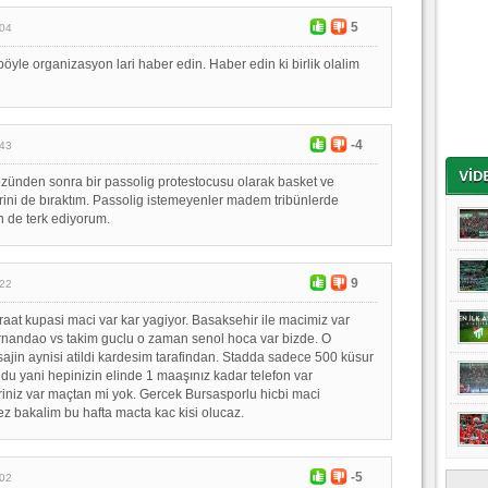
5
:04
böyle organizasyon lari haber edin. Haber edin ki birlik olalim
-4
:43
özünden sonra bir passolig protestocusu olarak basket ve
erini de bıraktım. Passolig istemeyenler madem tribünlerde
 de terk ediyorum.
9
:22
raat kupasi maci var kar yagiyor. Basaksehir ile macimiz var
rnandao vs takim guclu o zaman senol hoca var bizde. O
in aynisi atildi kardesim tarafindan. Stadda sadece 500 küsur
oldu yani hepinizin elinde 1 maaşınız kadar telefon var
niz var maçtan mi yok. Gercek Bursasporlu hicbi maci
z bakalim bu hafta macta kac kisi olucaz.
-5
:02