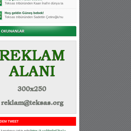
Teksas tribününden Kaan İnal'ın dünya ta
Hoş geldin Güneş bebek!
Teksas tribününden Sadettin Çetinoğlu'nu
Mutluluklar Ceyhun Tetik
Teksas tribünlerinin sevilen isimlerinde
Bursasporumuzun önü açılsın is
Teksaslı Bursasporlular Derneği Başkanı
Hoş geldin Alaz Bebek!
Teksas.org sistem yöneticisi, ekibimizin
Hoş geldin Göktuğ Bebek!
Teksas.org ekibimizden ve tribünlerimizi
Hoş geldin Kadir Kağan Bebek!
Teksas tribünlerinden Basri İleri'nin dü
Hoş geldin Ertuğrul Bebek!
Teksas tribünlerinden Emre Aydın'ın düny
MUTLULUKLAR SİNAN SILACI
Tribünlerimizin sevilen isimlerinden Sin
DEM TWEET
Hoş geldin Kerem Bebek!
Tribünlerimizden Mesut Ulusoy'un (Duka)
kanalımızı takip edin!
https://t.co/Mm9a63kg1u