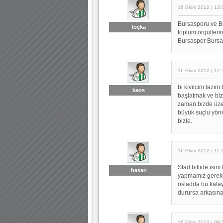
16 Ekim 2012 | 13:
Bursasporu ve Bu
loçka
toplum örgütleri
Bursaspor Bursa
16 Ekim 2012 | 12:
bi kıvılcım lazım
kaos
başlatmak ve biz
zaman bizde üze
büyük suçlu yöne
bizle.
16 Ekim 2012 | 11:
Stad bıttıde ısm
hasan
yapmamız gereke
ostadda bu kafa
durursa arkasına 
16 Ekim 2012 | 09: