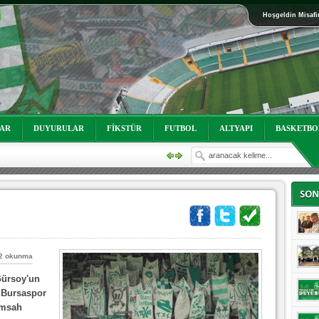
Hoşgeldin Misafi
oruz!
LAR
DUYURULAR
FİKSTÜR
FUTBOL
ALTYAPI
BASKETBO
2 okunma
ürsoy'un
 Bursaspor
imsah