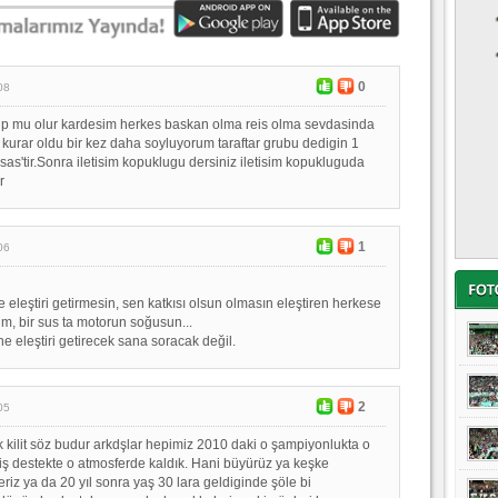
0
08
up mu olur kardesim herkes baskan olma reis olma sevdasinda
p kurar oldu bir kez daha soyluyorum taraftar grubu dedigin 1
sas'tir.Sonra iletisim kopuklugu dersiniz iletisim kopukluguda
r
1
06
 eleştiri getirmesin, sen katkısı olsun olmasın eleştiren herkese
um, bir sus ta motorun soğusun...
ne eleştiri getirecek sana soracak değil.
2
05
ok kilit söz budur arkdşlar hepimiz 2010 daki o şampiyonlukta o
hiş destekte o atmosferde kaldık. Hani büyürüz ya keşke
iz ya da 20 yıl sonra yaş 30 lara geldiginde şöle bi