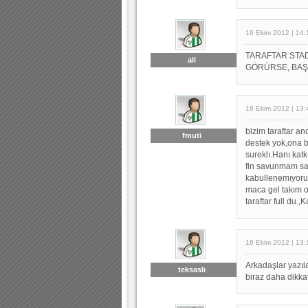
16 Ekim 2012 | 14:
TARAFTAR STA
ali
GÖRÜRSE, BAŞ
16 Ekim 2012 | 13:
bizim taraftar a
fmuti
destek yok,ona bu
sureklı.Hanı katk
fln savunmam sac
kabullenemıyoru
maca gel takım o
taraftar full du.,
16 Ekim 2012 | 13:
Arkadaşlar yazıla
teksaslı
biraz daha dikkat