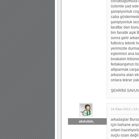
cocuklugumuza dö
özlemle yad ede
şampiyonluk coşk
caba göstermeden
şampiyonluk sez
taraftar dan bun
bin fanatik aşık 
sonra gelir arkam
futbolcu teknik 
yerimizde durma v
eşlerimizi ana ba
bırakalım tribüne
fedakarıgımızı b
altıparmak carş
arkasına alan ek
onlara tekrar ya
ŞEHRİNİ SAVUN 
16 Ekim 2012 | 14:
arkadaşlar Bursa
abdullah,
için bahane arıy
ortam hazırlıyor
suçlu ozan değil