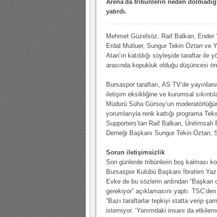
Arena'da tribünlerin neden dolmadı
yatırdı.
Mehmet Güzelsöz, Raif Balkan, Ender 
Erdal Mutluer, Sungur Tekin Öztan ve 
Atan’ın katıldığı söyleşide taraftar ile 
arasında kopukluk olduğu düşüncesi ön 
Bursaspor taraftarı, AS TV’de yayınlan
iletişim eksikliğine ve kurumsal sıkın
Müdürü Süha Gürsoy’un moderatörlüğün
yorumlarıyla renk kattığı programa Te
Supporters’tan Raif Balkan, Ünitimsah
Derneği Başkanı Sungur Tekin Öztan, S
Sorun iletişimsizlik
Son günlerde tribünlerin boş kalması konu
Bursaspor Kulübü Başkanı İbrahim Yazıc
Evke de bu sözlerin ardından “Başkan o
gerekiyor” açıklamasını yaptı. TSC’den 
“Bazı taraftarlar tepkiyi statta verip 
istemiyor. ‘Yanımdaki insanı da etkileme