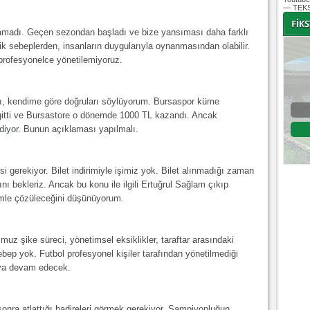
— TEKS
lamadı. Geçen sezondan başladı ve bize yansıması daha farklı
k sebeplerden, insanların duygularıyla oynanmasından olabilir.
 profesyonelce yönetilemiyoruz.
-
-
ı, kendime göre doğruları söylüyorum. Bursaspor küme
Bursaspor - Altınordu
 gitti ve Bursastore o dönemde 1000 TL kazandı. Ancak
diyor. Bunun açıklaması yapılmalı.
1. Lig 32. Hafta
04 Temmuz 2020 Cumartesi | 20:00
Fikstür
si gerekiyor. Bilet indirimiyle işimiz yok. Bilet alınmadığı zaman
ı bekleriz. Ancak bu konu ile ilgili Ertuğrul Sağlam çıkıp
imle çözüleceğini düşünüyorum.
muz şike süreci, yönetimsel eksiklikler, taraftar arasındaki
sebep yok. Futbol profesyonel kişiler tarafından yönetilmediği
aya devam edecek.
onra atlattığı badireleri görmek gerekiyor. Şampiyonluğun