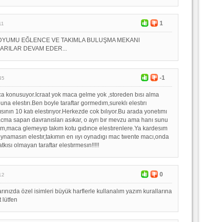
1
11
DYUMU EĞLENCE VE TAKIMLA BULUŞMA MEKANI
ARILAR DEVAM EDER...
-1
45
nca konusuyor.Icraat yok maca gelme yok ,storeden bısı alma
na elestırı.Ben boyle taraftar gormedım,sureklı elestırı
ısının 10 katı elestırıyor.Herkezde cok bılıyor.Bu arada yonetımı
ma sapan davranısları asıkar, o ayrı bır mevzu ama hanı sunu
m,maca glemeyıp takım kotu gıdınce elestırenlere.Ya kardesım
ynamasın elestır,takımın en ııyı oynadıgı mac twente macı,onda
Katkısı olmayan taraftar elestırmesın!!!!!
0
12
rınızda özel isimleri büyük harflerle kullanalım yazım kurallarına
 lütfen