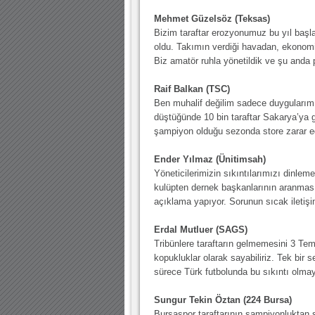
Mehmet Güzelsöz (Teksas)
Bizim taraftar erozyonumuz bu yıl baş
oldu. Takımın verdiği havadan, ekonomi
Biz amatör ruhla yönetildik ve şu anda
Raif Balkan (TSC)
Ben muhalif değilim sadece duygularım
düştüğünde 10 bin taraftar Sakarya’ya
şampiyon olduğu sezonda store zarar e
Ender Yılmaz (Ünitimsah)
Yöneticilerimizin sıkıntılarımızı dinleme
kulüpten dernek başkanlarının aranmasın
açıklama yapıyor. Sorunun sıcak iletiş
Erdal Mutluer (SAGS)
Tribünlere taraftarın gelmemesini 3 Tem
kopukluklar olarak sayabiliriz. Tek bir 
sürece Türk futbolunda bu sıkıntı olm
Sungur Tekin Öztan (224 Bursa)
Bursaspor taraftarının şampiyonluktan s