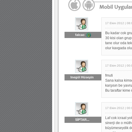
17 Ekim 2012 | 08:
Bu kadar cok gr
falcao
30 kisi olan gru
tane olur oda tek
olur kavgada olu
17 Ekim 2012 | 00:
fmuti
Inegöl Hüseyin
Sana kalsa kimse
karşısın be yavr
Bu taraftar kime 
17 Ekim 2012 | 00:
Laf cok icraat y
SİPTAR...
sinerji de o müt
büyümeseydik der