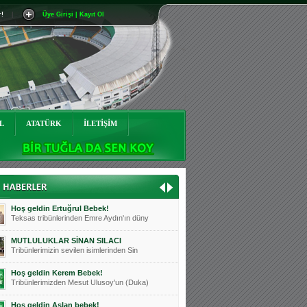
r!
|
Üye Girişi | Kayıt Ol
Mutluluklar Ceyhun Tetik
Teksas tribünlerinin sevilen isimlerinde
Bursasporumuzun önü açılsın is
Teksaslı Bursasporlular Derneği Başkanı
Hoş geldin Alaz Bebek!
Teksas.org sistem yöneticisi, ekibimizin
L
ATATÜRK
İLETİŞİM
Hoş geldin Göktuğ Bebek!
Teksas.org ekibimizden ve tribünlerimizi
Hoş geldin Kadir Kağan Bebek!
Teksas tribünlerinden Basri İleri'nin dü
Hoş geldin Ertuğrul Bebek!
Teksas tribünlerinden Emre Aydın'ın düny
MUTLULUKLAR SİNAN SILACI
Tribünlerimizin sevilen isimlerinden Sin
Hoş geldin Kerem Bebek!
Tribünlerimizden Mesut Ulusoy'un (Duka)
Hoş geldin Aslan bebek!