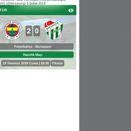
AS (@teksasorg)
5 Şubat 2019
Hoş geldin Aslan bebek!
Teksas tribününden Kaan İnal'ın dünya ta
Hoş geldin Güneş bebek!
Teksas tribününden Sadettin Çetinoğlu'nu
2
0
0
3
Fenerbahçe - Bursaspor
Bursaspor - Sepahan
Hazırlık Maçı
Hazırlık Maçı
19 Temmuz 2019 Cuma | 18:30
Fikstür
25 Temmuz 2019 Perşembe | 18: