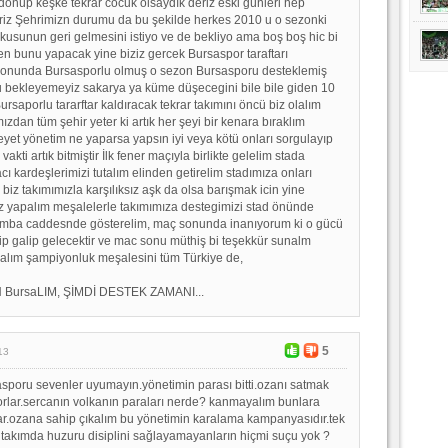
nüp keşke tekrar cocuk olsaydık deriz eski günleri hep
riz Şehrimizn durumu da bu şekilde herkes 2010 u o sezonki
usunun geri gelmesini istiyo ve de bekliyo ama boş boş hic bi
 bunu yapacak yine biziz gercek Bursaspor taraftarı
onunda Bursasporlu olmuş o sezon Bursasporu desteklemiş
u bekleyemeyiz sakarya ya küme düşecegini bile bile giden 10
Bursaporlu tararftar kaldıracak tekrar takımını öncü biz olalım
ızdan tüm şehir yeter ki artık her şeyi bir kenara bıraklım
heyet yönetim ne yaparsa yapsın iyi veya kötü onları sorgulayıp
akti artık bitmiştir İlk fener maçıyla birlikte gelelim stada
cı kardeşlerimizi tutalım elinden getirelim stadımıza onları
 biz takımımızla karşılıksız aşk da olsa barışmak icin yine
iz yapalım meşalelerle takımımıza destegimizi stad önünde
amba caddesnde gösterelim, maç sonunda inanıyorum ki o gücü
ip galip gelecektir ve mac sonu müthiş bi teşekkür sunalm
kalım şampiyonluk meşalesini tüm Türkiye de,
BursaLIM, ŞİMDİ DESTEK ZAMANI...
5
13
sporu sevenler uyumayın.yönetimin parası bitti.ozanı satmak
orlar.sercanın volkanın paraları nerde? kanmayalım bunlara
lar.ozana sahip çıkalım bu yönetimin karalama kampanyasıdır.tek
 takımda huzuru disiplini sağlayamayanların hiçmi suçu yok ?