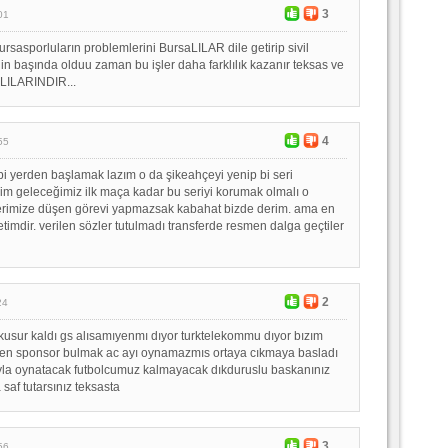
3
01
rsasporluların problemlerini BursaLILAR dile getirip sivil
nin başında olduu zaman bu işler daha farklılık kazanır teksas ve
LILARINDIR...
4
55
 bi yerden başlamak lazım o da şikeahçeyi yenip bi seri
im geleceğimiz ilk maça kadar bu seriyi korumak olmalı o
rimize düşen görevi yapmazsak kabahat bizde derim. ama en
timdir. verilen sözler tutulmadı transferde resmen dalga geçtiler
2
24
ı kusur kaldı gs alısamıyenmı dıyor turktelekommu dıyor bızım
n sponsor bulmak ac ayı oynamazmıs ortaya cıkmaya basladı
yla oynatacak futbolcumuz kalmayacak dıkduruslu baskanınız
saf tutarsınız teksasta
3
56