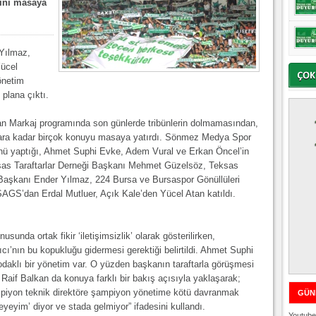
ğını masaya
Yılmaz,
Yücel
yönetim
plana çıktı.
an Markaj programında son günlerde tribünlerin dolmamasından,
tılara kadar birçok konuyu masaya yatırdı. Sönmez Medya Spor
ü yaptığı, Ahmet Suphi Evke, Adem Vural ve Erkan Öncel’in
ksas Taraftarlar Derneği Başkanı Mehmet Güzelsöz, Teksas
 Başkanı Ender Yılmaz, 224 Bursa ve Bursaspor Gönüllüleri
AGS’dan Erdal Mutluer, Açık Kale’den Yücel Atan katıldı.
sunda ortak fikir ‘iletişimsizlik’ olarak gösterilirken,
ı’nın bu kopukluğu gidermesi gerektiği belirtildi. Ahmet Suphi
daklı bir yönetim var. O yüzden başkanın taraftarla görüşmesi
Raif Balkan da konuya farklı bir bakış açısıyla yaklaşarak;
şampiyon teknik direktöre şampiyon yönetime kötü davranmak
GÜN
yeyim’ diyor ve stada gelmiyor” ifadesini kullandı.
Youtube 