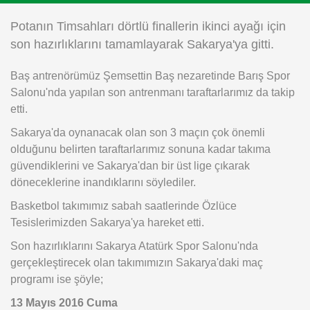
Instagram
Potanın Timsahları dörtlü finallerin ikinci ayağı için
son hazırlıklarını tamamlayarak Sakarya'ya gitti.
Android
Baş antrenörümüz Şemsettin Baş nezaretinde Barış Spor
Salonu'nda yapılan son antrenmanı taraftarlarımız da takip
iOS
etti.
Sakarya'da oynanacak olan son 3 maçın çok önemli
olduğunu belirten taraftarlarımız sonuna kadar takıma
güvendiklerini ve Sakarya'dan bir üst lige çıkarak
döneceklerine inandıklarını söylediler.
Basketbol takımımız sabah saatlerinde Özlüce
Tesislerimizden Sakarya'ya hareket etti.
Son hazırlıklarını Sakarya Atatürk Spor Salonu'nda
gerçekleştirecek olan takımımızın Sakarya'daki maç
programı ise şöyle;
13 Mayıs 2016 Cuma