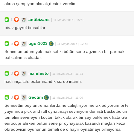
alırsa şampiyon olacak,destek verelim
1
antibizans
|
11 Mayıs 2016 | 15:58
biraz gayret timsahlar
5
ugur1023
|
11 Mayıs 2016 | 12:58
Benim umudum yok malesef ki bütün sene agzimiza bir parmak
bal calinmis okadar.
3
manifesto
|
11 Mayıs 2016 | 11:24
hadi inşallah. bizler inandık siz de inanın.
8
Gectim
|
11 Mayıs 2016 | 11:09
Şemsettin bey antremanlarda ne çalıştırıyor merak ediyorum bi tv
yayınında pick and roll oynatmayı sevmiyom demişti basketbolun
temelini sevmeyen koçtan taktik olarak bir şey beklemek hata Ga
eurocupı alırken bütün sene pr oynayarak kazandı maçları keza
obradovicin oyununun temeli de o hayır oynatmayı bilmiyorsa