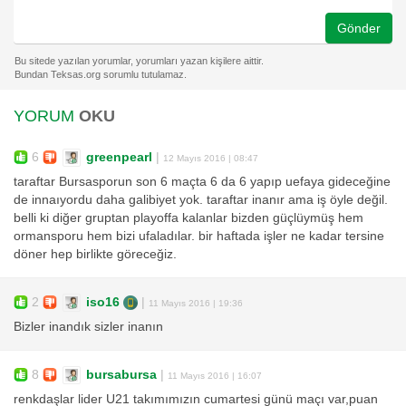
Gönder
YORUM
OKU
6
greenpearl
|
12 Mayıs 2016 | 08:47
taraftar Bursasporun son 6 maçta 6 da 6 yapıp uefaya gideceğine
de innaıyordu daha galibiyet yok. taraftar inanır ama iş öyle değil.
belli ki diğer gruptan playoffa kalanlar bizden güçlüymüş hem
ormansporu hem bizi ufaladılar. bir haftada işler ne kadar tersine
döner hep birlikte göreceğiz.
2
iso16
|
11 Mayıs 2016 | 19:36
Bizler inandık sizler inanın
8
bursabursa
|
11 Mayıs 2016 | 16:07
renkdaşlar lider U21 takımımızın cumartesi günü maçı var,puan