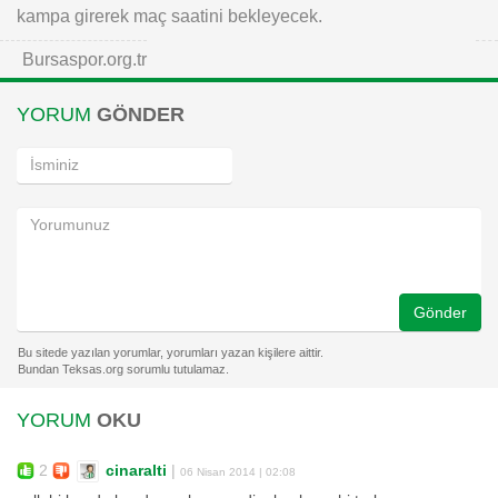
kampa girerek maç saatini bekleyecek.
Bursaspor.org.tr
YORUM
GÖNDER
Gönder
YORUM
OKU
2
cinaralti
|
06 Nisan 2014 | 02:08