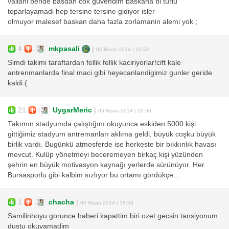
vallahi bende basdan cok guvendim baskana bi turlu
toparlayamadi hep tersine tersine gidiyor isler
olmuyor malesef baskan daha fazla zorlamanin alemi yok ;
4
mkpasali
|
05 Nisan 2014 | 20:52
Simdi takimi taraftardan fellik fellik kaciriyorlar!cift kale
antrenmanlarda final maci gibi heyecanlandigimiz gunler geride
kaldi:(
21
UygarMeric
|
05 Nisan 2014 | 20:36
Takımın stadyumda çalıştığını okuyunca eskiden 5000 kişi
gittiğimiz stadyum antremanları aklıma geldi, büyük coşku büyük
birlik vardı. Bugünkü atmosferde ise herkeste bir bıkkınlık havası
mevcut. Kulüp yönetmeyi beceremeyen birkaç kişi yüzünden
şehrin en büyük motivasyon kaynağı yerlerde sürünüyor. Her
Bursasporlu gibi kalbim sızlıyor bu ortamı gördükçe...
1
chacha
|
05 Nisan 2014 | 18:53
Samilinhoyu gorunce haberi kapattim biri ozet gecsin tansiyonum
dustu okuyamadim