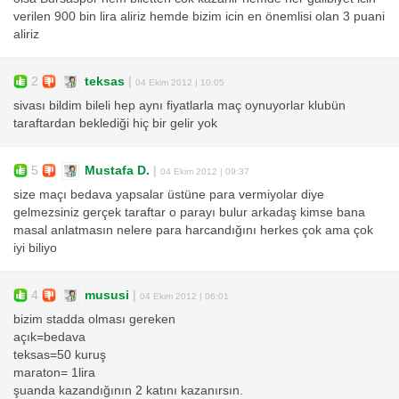
verilen 900 bin lira aliriz hemde bizim icin en önemlisi olan 3 puani
aliriz
2
teksas
|
04 Ekim 2012 | 10:05
sivası bildim bileli hep aynı fiyatlarla maç oynuyorlar klubün
taraftardan beklediği hiç bir gelir yok
5
Mustafa D.
|
04 Ekim 2012 | 09:37
size maçı bedava yapsalar üstüne para vermiyolar diye
gelmezsiniz gerçek taraftar o parayı bulur arkadaş kimse bana
masal anlatmasın nelere para harcandığını herkes çok ama çok
iyi biliyo
4
mususi
|
04 Ekim 2012 | 06:01
bizim stadda olması gereken
açık=bedava
teksas=50 kuruş
maraton= 1lira
şuanda kazandığının 2 katını kazanırsın.