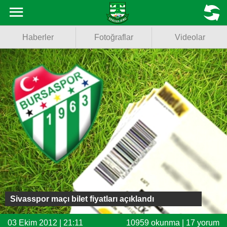
Haberler
MENU
Haberler
Fotoğraflar
Videolar
Fotoğraflar
Videolar
Basketbol
Voleybol
Puan Durumu
Fikstür
Facebook
Sivasspor maçı bilet fiyatları açıklandı
Twitter
03 Ekim 2012 | 21:11
10959 okunma | 17 yorum