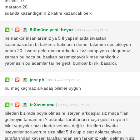
teksas:10
maraton:20
şuanda kazandığının 2 katını kazancak belki
3
ölümüne yeşil beyaz
|
03 Ekim 2012 | 22:49
ne nankör insanlarsınız ya 5 tl yapsınlarda sıvastan
kasımpasadan bı farkımız kalmasın deme. takımını destekleyen
adam 20 tl werır gelır macar arkadas. bız sampıyon oldugumuz
zaman bu hoca bu baskan basımızdaydı kımse nankorluk
yapmasın bu adamlar tarıhe gectı bunloar bı ılkı basardı.
1
joseph
|
03 Ekim 2012 | 21:54
bu maç kaçmaz arkadaş biletler uygun
5
teXasmumu
|
03 Ekim 2012 | 21:47
biletleri bizimde böyle olmasını isteyen arkdaşlar siz maça filan
gelmeyin tamam mı ? adamlar taraftarları maça gelsin diye 5 tl
bilet yapıyolar biz o kadar vefasız değiliz. biletleri o fiyatta
isteyenler soruyorum size bilet 5 tl olup o stat dolarsa sivas
taraftarından kayseri taraftarından sen farkımız kalır. gelmeyin siz