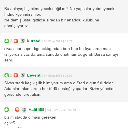
Bu anlayış hiç bitmeyecek değil mi? Ne yapsalar yetmeyecek.
İndirdikçe indirsinler.
Ne demiş usta; gittikçe sıradan bir anadolu kulübüne
dönüşüyoruz.
3
kursad
|
04 Ekim 2012 | 01:21
sivasspor super lıge cıktıgından berı hep bu fıyatlarda mac
ızlıyoruz sivas da ama sunuda unutmamak gerek Bursa sanayı
sehrı
2
Levent
|
04 Ekim 2012 | 01:09
Sivas stadı kaç kişilik bilmiyorum ama o Stad o gün full dolar.
Adamlar takımlarına her türlü desteği yaparlar. Bizim yönetim
görsünde ibret alsın.
-5
Halil BB
|
03 Ekim 2012 | 23:50
bizim stadda olması gereken
açık:5