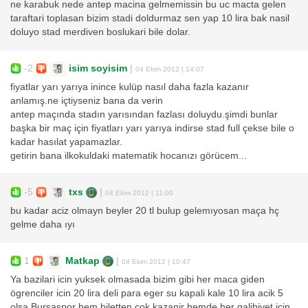
ne karabuk nede antep macina gelmemissin bu uc macta gelen
taraftari toplasan bizim stadi doldurmaz sen yap 10 lira bak nasil
doluyo stad merdiven boslukari bile dolar.
-2
isim soyisim
|
04 Ekim 2012 | 14:07
fiyatlar yarı yarıya inince kulüp nasıl daha fazla kazanır
anlamış.ne içtiyseniz bana da verin
antep maçında stadın yarısından fazlası doluydu.şimdi bunlar
başka bir maç için fiyatları yarı yarıya indirse stad full çekse bile o
kadar hasılat yapamazlar.
getirin bana ilkokuldaki matematik hocanızı görücem...
-5
txs
|
04 Ekim 2012 | 11:00
bu kadar aciz olmayn beyler 20 tl bulup gelemıyosan maça hç
gelme daha ıyı
1
Matkap
|
04 Ekim 2012 | 10:47
Ya bazilari icin yuksek olmasada bizim gibi her maca giden
ögrenciler icin 20 lira deli para eger su kapali kale 10 lira acik 5
olsa Bursaspor hem biletten cok kazanir hemde her galibiyet icin