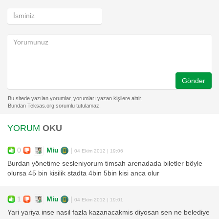
Gönder
YORUM
OKU
0
Miu
|
04 Ekim 2012 | 19:06
Burdan yönetime sesleniyorum timsah arenadada biletler böyle
olursa 45 bin kisilik stadta 4bin 5bin kisi anca olur
1
Miu
|
04 Ekim 2012 | 19:01
Yari yariya inse nasil fazla kazanacakmis diyosan sen ne belediye