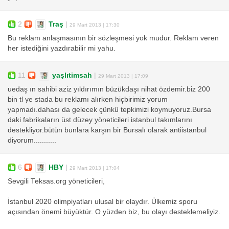
2
Traş
|
29 Mart 2013 | 17:30
Bu reklam anlaşmasının bir sözleşmesi yok mudur. Reklam veren
her istediğini yazdırabilir mi yahu.
11
yaşlıtimsah
|
29 Mart 2013 | 17:09
uedaş ın sahibi aziz yıldırımın büzükdaşı nihat özdemir.biz 200
bin tl ye stada bu reklamı alırken hiçbirimiz yorum
yapmadı.dahası da gelecek çünkü tepkimizi koymuyoruz.Bursa
daki fabrikaların üst düzey yöneticileri istanbul takımlarını
destekliyor.bütün bunlara karşın bir Bursalı olarak antiistanbul
diyorum...........
6
HBY
|
29 Mart 2013 | 17:04
Sevgili Teksas.org yöneticileri,
İstanbul 2020 olimpiyatları ulusal bir olaydır. Ülkemiz sporu
açısından önemi büyüktür. O yüzden biz, bu olayı desteklemeliyiz.