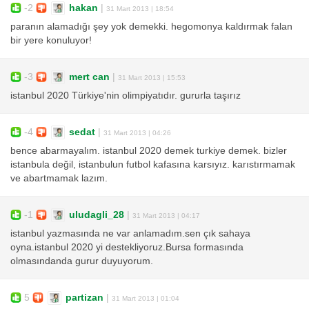
-2
hakan
|
31 Mart 2013 | 18:54
paranın alamadığı şey yok demekki. hegomonya kaldırmak falan
bir yere konuluyor!
-3
mert can
|
31 Mart 2013 | 15:53
istanbul 2020 Türkiye'nin olimpiyatıdır. gururla taşırız
-4
sedat
|
31 Mart 2013 | 04:26
bence abarmayalım. istanbul 2020 demek turkiye demek. bizler
istanbula değil, istanbulun futbol kafasına karsıyız. karıstırmamak
ve abartmamak lazım.
-1
uludagli_28
|
31 Mart 2013 | 04:17
istanbul yazmasında ne var anlamadım.sen çık sahaya
oyna.istanbul 2020 yi destekliyoruz.Bursa formasında
olmasındanda gurur duyuyorum.
5
partizan
|
31 Mart 2013 | 01:04