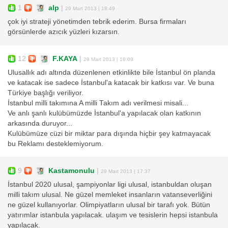
1
alp
|
29 Mart 2013 | 18:49
çok iyi strateji yönetimden tebrik ederim. Bursa firmaları
görsünlerde azıcık yüzleri kızarsın.
12
F.KAYA
|
29 Mart 2013 | 18:09
Ulusallık adı altında düzenlenen etkinlikte bile İstanbul ön planda
ve katacak ise sadece İstanbul'a katacak bir katkısı var. Ve buna
Türkiye başlığı veriliyor.
İstanbul milli takımına A milli Takım adı verilmesi misali...
Ve anlı şanlı kulübümüzde İstanbul'a yapılacak olan katkının
arkasında duruyor...
Kulübümüze cüzi bir miktar para dışında hiçbir şey katmayacak
bu Reklamı desteklemiyorum.
9
Kastamonulu
|
29 Mart 2013 | 17:37
İstanbul 2020 ulusal, şampiyonlar ligi ulusal, istanbuldan oluşan
milli takım ulusal. Ne güzel memleket insanların vatanseverliğini
ne güzel kullanıyorlar. Olimpiyatların ulusal bir tarafı yok. Bütün
yatırımlar istanbula yapılacak. ulaşım ve tesislerin hepsi istanbula
yapılacak.