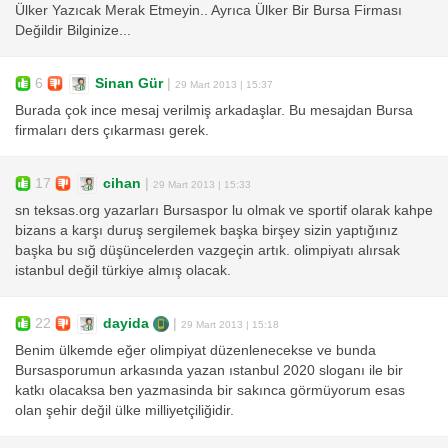
Ülker Yazıcak Merak Etmeyin.. Ayrıca Ülker Bir Bursa Firması
Değildir Bilginize...
6
Sinan Gür
|
29 Mart 2013 | 15:37
Burada çok ince mesaj verilmiş arkadaşlar. Bu mesajdan Bursa
firmaları ders çıkarması gerek.
17
cihan
|
29 Mart 2013 | 15:33
sn teksas.org yazarları Bursaspor lu olmak ve sportif olarak kahpe
bizans a karşı duruş sergilemek başka birşey sizin yaptığınız
başka bu sığ düşüncelerden vazgeçin artık. olimpiyatı alırsak
istanbul değil türkiye almış olacak.
22
dayida
|
29 Mart 2013 | 15:18
Benim ülkemde eğer olimpiyat düzenlenecekse ve bunda
Bursasporumun arkasında yazan ıstanbul 2020 sloganı ile bir
katkı olacaksa ben yazmasinda bir sakınca görmüyorum esas
olan şehir değil ülke milliyetçiliğidir.