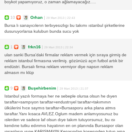
boykot yapamıyoruz, o zaman ağlamayacağız.....
10
Orhan
|
29 Mart 2013 | 22:43
Bursa lı sanayıcılerın terbıyesızlıgı bu takımı ıstanbul şirketlerine
dusuruyorlarsa kulubun bunda sucu yok
1
frkn16
|
29 Mart 2013 | 22:34
ulan sanki Bursa'daki firmalar reklam vermek için sıraya girmiş de
reklam istanbul firmasına verilmiş. gözünüzü açın futbol artık bir
endüstri. Bursalı firma reklam vermiyor diye napsın reklam
almasın mı klüp
9
Buşehirbenim
|
29 Mart 2013 | 21:37
Istanbul yazılı formaya her ne sebeple olursa olsun he dıyen
taraftar=sampıyon taraftar=endustrıyel taraftar=takımının
ülkülerini hıce saymıs taraftar=Bursasporu arka plana atmıs
taraftar.Yanı kısaca AVLEZ.Oglum madem anlamıyosunuz bu
ıslerden ve sadece laf olsun dıye takım tutuyorsunuz, bu ısı
kendıne tutku edınmıs hayatının en on planında Bursaspor olan
ınsanların ısıne KARISMAYIN.Kenarından kosesınden tutun ama