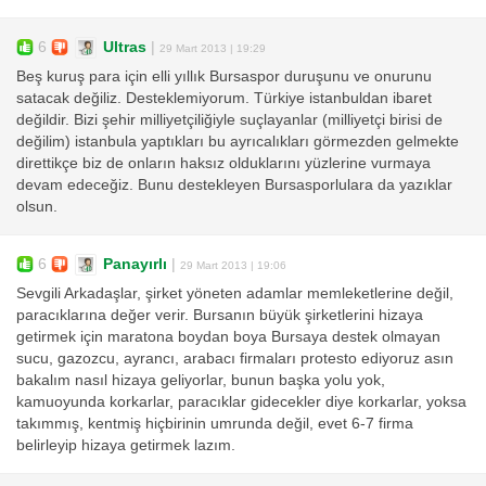
6
Ultras
|
29 Mart 2013 | 19:29
Beş kuruş para için elli yıllık Bursaspor duruşunu ve onurunu
satacak değiliz. Desteklemiyorum. Türkiye istanbuldan ibaret
değildir. Bizi şehir milliyetçiliğiyle suçlayanlar (milliyetçi birisi de
değilim) istanbula yaptıkları bu ayrıcalıkları görmezden gelmekte
direttikçe biz de onların haksız olduklarını yüzlerine vurmaya
devam edeceğiz. Bunu destekleyen Bursasporlulara da yazıklar
olsun.
6
Panayırlı
|
29 Mart 2013 | 19:06
Sevgili Arkadaşlar, şirket yöneten adamlar memleketlerine değil,
paracıklarına değer verir. Bursanın büyük şirketlerini hizaya
getirmek için maratona boydan boya Bursaya destek olmayan
sucu, gazozcu, ayrancı, arabacı firmaları protesto ediyoruz asın
bakalım nasıl hizaya geliyorlar, bunun başka yolu yok,
kamuoyunda korkarlar, paracıklar gidecekler diye korkarlar, yoksa
takımmış, kentmiş hiçbirinin umrunda değil, evet 6-7 firma
belirleyip hizaya getirmek lazım.