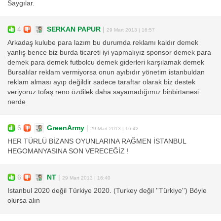
Saygılar.
4
SERKAN PAPUR
|
29 Mart 2013 | 16:57
Arkadaş kulube para lazım bu durumda reklamı kaldır demek
yanlış bence biz burda ticareti iyi yapmalıyız sponsor demek para
demek para demek futbolcu demek giderleri karşılamak demek
Bursalılar reklam vermiyorsa onun ayıbıdır yönetim istanbuldan
reklam alması ayıp değildir sadece taraftar olarak biz destek
veriyoruz tofaş reno özdilek daha sayamadığımız binbirtanesi
nerde
6
GreenArmy
|
29 Mart 2013 | 16:42
HER TÜRLÜ BİZANS OYUNLARINA RAĞMEN İSTANBUL
HEGOMANYASINA SON VERECEĞİZ !
6
NT
|
29 Mart 2013 | 16:40
Istanbul 2020 değil Türkiye 2020. (Turkey değil ''Türkiye'') Böyle
olursa alın