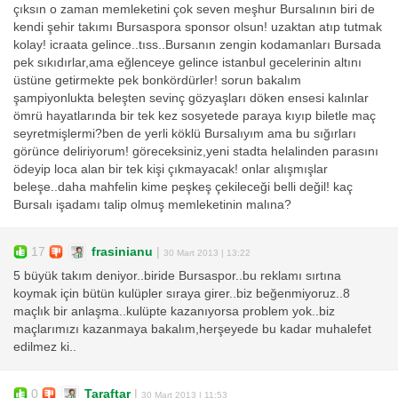
çıksın o zaman memleketini çok seven meşhur Bursalının biri de
kendi şehir takımı Bursaspora sponsor olsun! uzaktan atıp tutmak
kolay! icraata gelince..tıss..Bursanın zengin kodamanları Bursada
pek sıkıdırlar,ama eğlenceye gelince istanbul gecelerinin altını
üstüne getirmekte pek bonkördürler! sorun bakalım
şampiyonlukta beleşten sevinç gözyaşları döken ensesi kalınlar
ömrü hayatlarında bir tek kez sosyetede paraya kıyıp biletle maç
seyretmişlermi?ben de yerli köklü Bursalıyım ama bu sığırları
görünce deliriyorum! göreceksiniz,yeni stadta helalinden parasını
ödeyip loca alan bir tek kişi çıkmayacak! onlar alışmışlar
beleşe..daha mahfelin kime peşkeş çekileceği belli değil! kaç
Bursalı işadamı talip olmuş memleketinin malına?
17
frasinianu
|
30 Mart 2013 | 13:22
5 büyük takım deniyor..biride Bursaspor..bu reklamı sırtına
koymak için bütün kulüpler sıraya girer..biz beğenmiyoruz..8
maçlık bir anlaşma..kulüpte kazanıyorsa problem yok..biz
maçlarımızı kazanmaya bakalım,herşeyede bu kadar muhalefet
edilmez ki..
0
Taraftar
|
30 Mart 2013 | 11:53