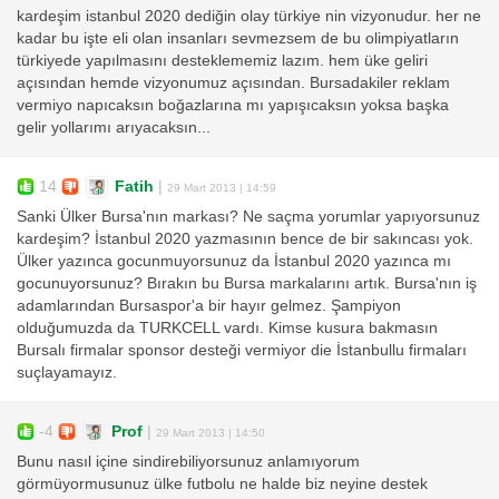
kardeşim istanbul 2020 dediğin olay türkiye nin vizyonudur. her ne
kadar bu işte eli olan insanları sevmezsem de bu olimpiyatların
türkiyede yapılmasını desteklememiz lazım. hem üke geliri
açısından hemde vizyonumuz açısından. Bursadakiler reklam
vermiyo napıcaksın boğazlarına mı yapışıcaksın yoksa başka
gelir yollarımı arıyacaksın...
14
Fatih
|
29 Mart 2013 | 14:59
Sanki Ülker Bursa'nın markası? Ne saçma yorumlar yapıyorsunuz
kardeşim? İstanbul 2020 yazmasının bence de bir sakıncası yok.
Ülker yazınca gocunmuyorsunuz da İstanbul 2020 yazınca mı
gocunuyorsunuz? Bırakın bu Bursa markalarını artık. Bursa'nın iş
adamlarından Bursaspor'a bir hayır gelmez. Şampiyon
olduğumuzda da TURKCELL vardı. Kimse kusura bakmasın
Bursalı firmalar sponsor desteği vermiyor die İstanbullu firmaları
suçlayamayız.
-4
Prof
|
29 Mart 2013 | 14:50
Bunu nasıl içine sindirebiliyorsunuz anlamıyorum
görmüyormusunuz ülke futbolu ne halde biz neyine destek