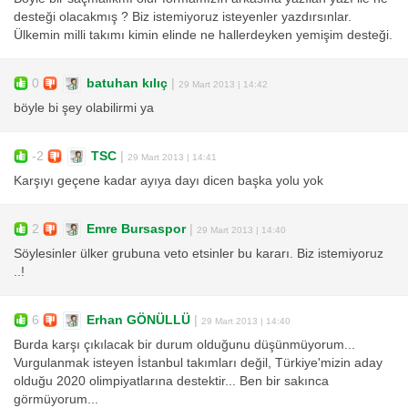
desteği olacakmış ? Biz istemiyoruz isteyenler yazdırsınlar.
Ülkemin milli takımı kimin elinde ne hallerdeyken yemişim desteği.
0
batuhan kılıç
|
29 Mart 2013 | 14:42
böyle bi şey olabilirmi ya
-2
TSC
|
29 Mart 2013 | 14:41
Karşıyı geçene kadar ayıya dayı dicen başka yolu yok
2
Emre Bursaspor
|
29 Mart 2013 | 14:40
Söylesinler ülker grubuna veto etsinler bu kararı. Biz istemiyoruz
..!
6
Erhan GÖNÜLLÜ
|
29 Mart 2013 | 14:40
Burda karşı çıkılacak bir durum olduğunu düşünmüyorum...
Vurgulanmak isteyen İstanbul takımları değil, Türkiye'mizin aday
olduğu 2020 olimpiyatlarına destektir... Ben bir sakınca
görmüyorum...