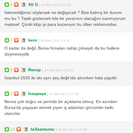
8
Ali G
|
29 Mart 2013 | 15:18
İstemediğimizi söylersek ne değişecek ? Bize kalmış bir durum
mu bu ? Tepki göstersek bile bir yararının olacağını sanmıyorum
malesef. Çünki klüp iyi para kazanıyor bu ülker reklamından.
7
kero
|
29 Mart 2013 | 15:16
O kadar da değil, Bursa firmaları sahip çıksaydı da bu hallere
düşmeseydik.
8
Recep
|
29 Mart 2013 | 15:14
İstanbul 2020 ile ido aynı şey değil ido alınırken hata yapıldı
3
İvazpaşa
|
29 Mart 2013 | 15:09
Bence çok doğru ve yerinde bir açıklama olmuş. En azından
Bursa'da yaşayan ekmek yiyen iş adamları görsünler belki
utanırlar.
14
teXasmumu
|
29 Mart 2013 | 15:05