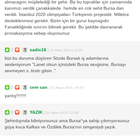
alınacagını müjdelediği bir şehir. Biz bu topraklar için zamanında
kanımızı verdik çanakkalede. hemde en cok sehit Bursa dan
verildi. İstanbul 2020 olimpiyatları Türkiyenin projesidir. Milletce
desteklenmesi gerekir. Bizim için bir gurur kaynagıdır.
Fanatikliğinde sınırını bilmek gerekir. Bu şekilde davranarak
provakasyona sebep oluyosunuz.
2
sadic16
|
02 Nisan 2013 | 13:20
bizi bu duruma düşüren Sözde Bursalı iş adamlarına
sesleniyorum "Lanet olsun içinizdeki Bursa sevgisine, Bursayı
sevmeyen s..tirsin gitsin.."
0
cem can
|
02 Nisan 2013 | 00:47
yanlış!!!!!!!!
0
YAZIK
|
01 Nisan 2013 | 13:46
Şehirdışında biliniyorsunuz ama Bursa^ya sahip çıkmıyorsunuz
güya koca Kafkas ve Özdilek Bursa'nın simgesiydi yazık.