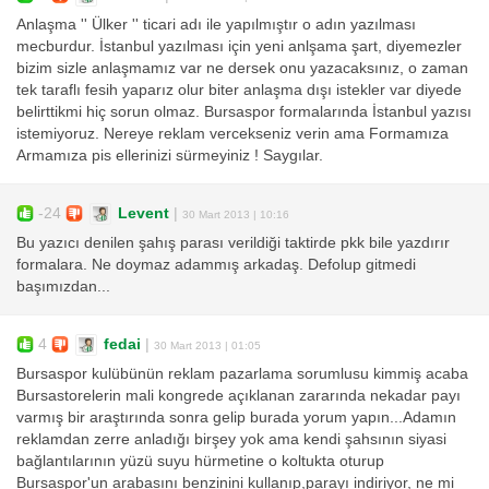
Anlaşma '' Ülker '' ticari adı ile yapılmıştır o adın yazılması
mecburdur. İstanbul yazılması için yeni anlşama şart, diyemezler
bizim sizle anlaşmamız var ne dersek onu yazacaksınız, o zaman
tek taraflı fesih yaparız olur biter anlaşma dışı istekler var diyede
belirttikmi hiç sorun olmaz. Bursaspor formalarında İstanbul yazısı
istemiyoruz. Nereye reklam vercekseniz verin ama Formamıza
Armamıza pis ellerinizi sürmeyiniz ! Saygılar.
-24
Levent
|
30 Mart 2013 | 10:16
Bu yazıcı denilen şahış parası verildiği taktirde pkk bile yazdırır
formalara. Ne doymaz adammış arkadaş. Defolup gitmedi
başımızdan...
4
fedai
|
30 Mart 2013 | 01:05
Bursaspor kulübünün reklam pazarlama sorumlusu kimmiş acaba
Bursastorelerin mali kongrede açıklanan zararında nekadar payı
varmış bir araştırında sonra gelip burada yorum yapın...Adamın
reklamdan zerre anladığı birşey yok ama kendi şahsının siyasi
bağlantılarının yüzü suyu hürmetine o koltukta oturup
Bursaspor'un arabasını benzinini kullanıp,parayı indiriyor, ne mi