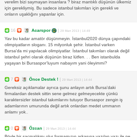
verelim bizi saymayan insanlara ? biraz mantıklı düşünün ülkemiz
için gerekliymiş. Bu sadece istanbul takımları için gerekli ve
onların uşaklığını yapanlar için.
16
Acarspor
|
29 Mart 2013 | 14:49
Yav bu kadar amatör düşünmeyin. İstanbul2020 dünya çapındaki
olimpiyatların sloganı. 15 milyonluk şehir. İstanbul varken
Bursa'da mi yapılacak olimpiyatlar. İstanbul takımları olarak değil
istanbul şehri olarak düşünün biraz lütfen. . . Ben istanbulda
yaşayan bi Bursaspor'luyum nabayım yani öleyimmi?
7
Önce Destek !
|
29 Mart 2013 | 14:44
Gereksiz açıklamalar ayrıca şunu anlayın artık Bursa'daki
firmalardan destek sittin sene gelmez gelmeyecekte çünkü
karaktersizler istanbul takımlarını tutuyor Bursaspor zengin iş
adamlarının umurunda değil artık onlardan medet ummanın
anlamı yok..
0
Özcan
|
29 Mart 2013 | 14:44
Böyle bir saçmalıkmı olur formamızın arkasına yazılan yazı ile ne