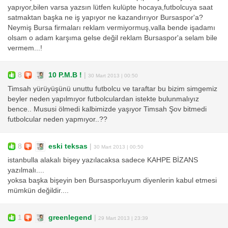
yapıyor,bilen varsa yazsın lütfen kulüpte hocaya,futbolcuya saat
satmaktan başka ne iş yapıyor ne kazandırıyor Bursaspor'a?
Neymiş Bursa firmaları reklam vermiyormuş,valla bende işadamı
olsam o adam karşıma gelse değil reklam Bursaspor'a selam bile
vermem...!
8
10 P.M.B !
|
30 Mart 2013 | 00:50
Timsah yürüyüşünü unuttu futbolcu ve taraftar bu bizim simgemiz
beyler neden yapılmıyor futbolculardan istekte bulunmalıyız
bence.. Mususi ölmedi kalbimizde yaşıyor Timsah Şov bitmedi
futbolcular neden yapmıyor..??
8
eski teksas
|
30 Mart 2013 | 00:50
istanbulla alakalı bişey yazılacaksa sadece KAHPE BİZANS
yazılmalı....
yoksa başka bişeyin ben Bursasporluyum diyenlerin kabul etmesi
mümkün değildir....
1
greenlegend
|
29 Mart 2013 | 23:39