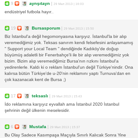
9
aynşıtayn
|
29 Mart 2013 | 16:03
endüstriyel futbola hayır..
19
Bursasporum
|
29 Mart 2013 | 15:50
Biz İstanbul'a değil hegomonyasına karşıyız. İstanbul'la bir alıp
veremediğimiz yok. Teksas sanırım kendi felsefesini anlayamamış
" Support your Local Team " dendiğinde Kadıköy'de doğup
büyümüş adaletli bir Fenerbahçe'li ile bir alıp veremediğimiz yok
bizim. Bizim alıp veremediğimiz Bursa'nın rızkını İstanbul'a
yedirenlerle. Kaldı ki o reklam İstanbul'un değil Türkiye'nindir. Ona
kalırsa bütün Türkiye'de u-20'nin reklamını yaptı Turnuva'dan en
çok kazanacak kent de Bursa ;)
17
teksaslı
|
29 Mart 2013 | 15:43
İdo reklamına karşıyız eyvallah ama İstanbul 2020 İstanbul
şehrinin değil ülkenin meselesidir.
6
Mustafa
|
29 Mart 2013 | 15:37
Bu Olay Sadece Kasımpaşa Maçıyla Sınırlı Kalıcak Sonra Yine