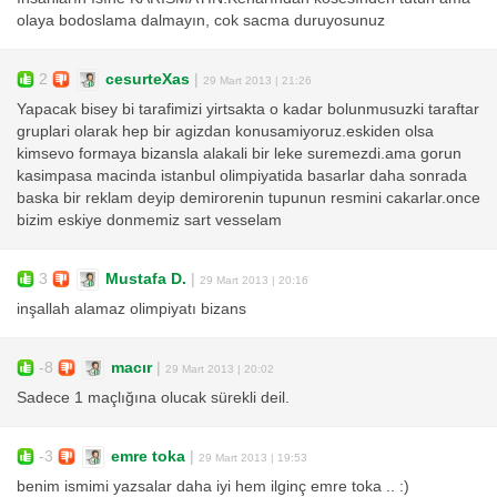
olaya bodoslama dalmayın, cok sacma duruyosunuz
2
cesurteXas
|
29 Mart 2013 | 21:26
Yapacak bisey bi tarafimizi yirtsakta o kadar bolunmusuzki taraftar
gruplari olarak hep bir agizdan konusamiyoruz.eskiden olsa
kimsevo formaya bizansla alakali bir leke suremezdi.ama gorun
kasimpasa macinda istanbul olimpiyatida basarlar daha sonrada
baska bir reklam deyip demirorenin tupunun resmini cakarlar.once
bizim eskiye donmemiz sart vesselam
3
Mustafa D.
|
29 Mart 2013 | 20:16
inşallah alamaz olimpiyatı bizans
-8
macır
|
29 Mart 2013 | 20:02
Sadece 1 maçlığına olucak sürekli deil.
-3
emre toka
|
29 Mart 2013 | 19:53
benim ismimi yazsalar daha iyi hem ilginç emre toka .. :)