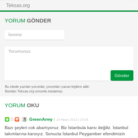
Teksas.org
YORUM
GÖNDER
Gönder
YORUM
OKU
5
GreenArmy
|
14 Nisan 2013 | 23:05
Bazı şeyleri cok abartıyoruz. Biz İstanbula karsı değiliz. İstanbul
takımlarına karsıyız. Sonucta İstanbul Peygamber efendimizin