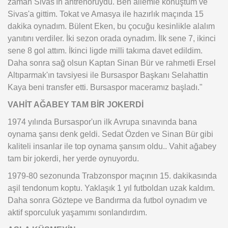
zaman Sivas'ın antrenörüydü. Ben ailemle konuştum ve
Sivas'a gittim. Tokat ve Amasya ile hazırlık maçında 15
dakika oynadım. Bülent Eken, bu çocuğu kesinlikle alalım
yanıtını verdiler. İki sezon orada oynadım. İlk sene 7, ikinci
sene 8 gol attım. İkinci ligde milli takıma davet edildim.
Daha sonra sağ olsun Kaptan Sinan Bür ve rahmetli Ersel
Altıparmak'ın tavsiyesi ile Bursaspor Başkanı Selahattin
Kaya beni transfer etti. Bursaspor maceramız başladı."
VAHİT AĞABEY TAM BİR JOKERDİ
1974 yılında Bursaspor'un ilk Avrupa sınavında bana
oynama şansı denk geldi. Sedat Özden ve Sinan Bür gibi
kaliteli insanlar ile top oynama şansım oldu.. Vahit ağabey
tam bir jokerdi, her yerde oynuyordu.
1979-80 sezonunda Trabzonspor maçının 15. dakikasında
aşil tendonum koptu. Yaklaşık 1 yıl futboldan uzak kaldım.
Daha sonra Göztepe ve Bandırma da futbol oynadım ve
aktif sporculuk yaşamımı sonlandırdım.