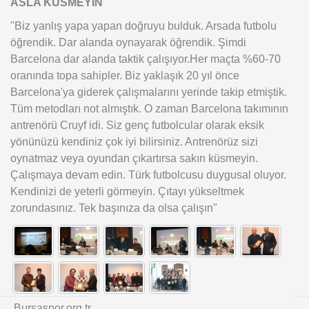
ASLA KÜSMEYİN
"Biz yanlış yapa yapan doğruyu bulduk. Arsada futbolu
öğrendik. Dar alanda oynayarak öğrendik. Şimdi
Barcelona dar alanda taktik çalışıyor.Her maçta %60-70
oranında topa sahipler. Biz yaklaşık 20 yıl önce
Barcelona'ya giderek çalışmalarını yerinde takip etmiştik.
Tüm metodları not almıştık. O zaman Barcelona takımının
antrenörü Cruyf idi. Siz genç futbolcular olarak eksik
yönünüzü kendiniz çok iyi bilirsiniz. Antrenörüz sizi
oynatmaz veya oyundan çıkartırsa sakın küsmeyin.
Çalışmaya devam edin. Türk futbolcusu duygusal oluyor.
Kendinizi de yeterli görmeyin. Çıtayı yükseltmek
zorundasınız. Tek başınıza da olsa çalışın"
Bursaspor.org.tr