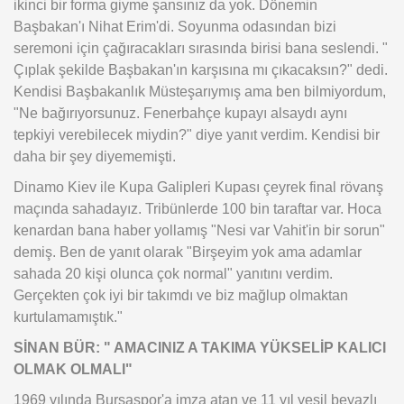
ikinci bir forma giyme şansınız da yok. Dönemin
Başbakan'ı Nihat Erim'di. Soyunma odasından bizi
seremoni için çağıracakları sırasında birisi bana seslendi. "
Çıplak şekilde Başbakan'ın karşısına mı çıkacaksın?" dedi.
Kendisi Başbakanlık Müsteşarıymış ama ben bilmiyordum,
"Ne bağırıyorsunuz. Fenerbahçe kupayı alsaydı aynı
tepkiyi verebilecek miydin?" diye yanıt verdim. Kendisi bir
daha bir şey diyememişti.
Dinamo Kiev ile Kupa Galipleri Kupası çeyrek final rövanş
maçında sahadayız. Tribünlerde 100 bin taraftar var. Hoca
kenardan bana haber yollamış "Nesi var Vahit'in bir sorun"
demiş. Ben de yanıt olarak "Birşeyim yok ama adamlar
sahada 20 kişi olunca çok normal" yanıtını verdim.
Gerçekten çok iyi bir takımdı ve biz mağlup olmaktan
kurtulamamıştık."
SİNAN BÜR: " AMACINIZ A TAKIMA YÜKSELİP KALICI
OLMAK OLMALI"
1969 yılında Bursaspor'a imza atan ve 11 yıl yeşil beyazlı