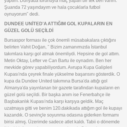
yaptım. Dünyada torunuyla maç yapan bir tek ben varım.
Şuanda 72 yaşındayım ve hala çocuklarla futbol
oynuyorum" dedi.
DUNDEE UNİTED'A ATTIĞIM GOL KUPALARIN EN
GÜZEL GOLÜ SEÇİLDİ
Bursaspor forması ile çok önemli müsabakalara çıktığını
belirten Vahit Doğan, " Bizim zamanımızda İstanbul
takımlara karşı gol atmak önemliydi. Hepsine de gol attım.
Metin Oktay, Lefter ve Can Bartu ile oynadım. Ben her
mevkide görev yapabiliyordum. Avrupa Kupa Galipleri
Kupası'nda çeyrek finale yükselme başarısını gösterdik. O
kupa da Dundee United takımına Bursa'da attığı gol
Almanya'da yayınlanan bir gazete tarafından kupaların en
güzel golü seçildi. Bir başka anım ise Fenerbahçe ile
Başbakanlık Kupası'nda karşı karşıya geldik. Maç
uzatmaya gitti ve benim 120.dakikada attığım gol ile kupayı
kazandık. O sevinçle soyunma odasına giderken formamı
birisi almış. Üzerimde sadece atlet kaldı. Tabii o dönemde