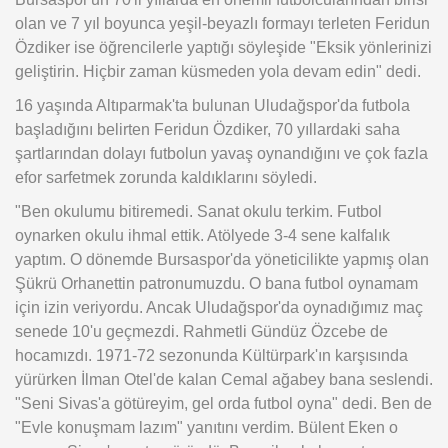
olan ve 7 yıl boyunca yeşil-beyazlı formayı terleten Feridun
Özdiker ise öğrencilerle yaptığı söyleşide "Eksik yönlerinizi
geliştirin. Hiçbir zaman küsmeden yola devam edin" dedi.
16 yaşında Altıparmak'ta bulunan Uludağspor'da futbola
başladığını belirten Feridun Özdiker, 70 yıllardaki saha
şartlarından dolayı futbolun yavaş oynandığını ve çok fazla
efor sarfetmek zorunda kaldıklarını söyledi.
"Ben okulumu bitiremedi. Sanat okulu terkim. Futbol
oynarken okulu ihmal ettik. Atölyede 3-4 sene kalfalık
yaptım. O dönemde Bursaspor'da yöneticilikte yapmış olan
Şükrü Orhanettin patronumuzdu. O bana futbol oynamam
için izin veriyordu. Ancak Uludağspor'da oynadığımız maç
senede 10'u geçmezdi. Rahmetli Gündüz Özcebe de
hocamızdı. 1971-72 sezonunda Kültürpark'ın karşısında
yürürken İlman Otel'de kalan Cemal ağabey bana seslendi.
"Seni Sivas'a götüreyim, gel orda futbol oyna" dedi. Ben de
"Evle konuşmam lazım" yanıtını verdim. Bülent Eken o