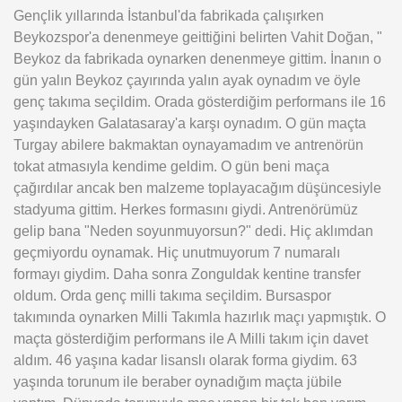
Gençlik yıllarında İstanbul'da fabrikada çalışırken
Beykozspor'a denenmeye geittiğini belirten Vahit Doğan, "
Beykoz da fabrikada oynarken denenmeye gittim. İnanın o
gün yalın Beykoz çayırında yalın ayak oynadım ve öyle
genç takıma seçildim. Orada gösterdiğim performans ile 16
yaşındayken Galatasaray'a karşı oynadım. O gün maçta
Turgay abilere bakmaktan oynayamadım ve antrenörün
tokat atmasıyla kendime geldim. O gün beni maça
çağırdılar ancak ben malzeme toplayacağım düşüncesiyle
stadyuma gittim. Herkes formasını giydi. Antrenörümüz
gelip bana "Neden soyunmuyorsun?" dedi. Hiç aklımdan
geçmiyordu oynamak. Hiç unutmuyorum 7 numaralı
formayı giydim. Daha sonra Zonguldak kentine transfer
oldum. Orda genç milli takıma seçildim. Bursaspor
takımında oynarken Milli Takımla hazırlık maçı yapmıştık. O
maçta gösterdiğim performans ile A Milli takım için davet
aldım. 46 yaşına kadar lisanslı olarak forma giydim. 63
yaşında torunum ile beraber oynadığım maçta jübile