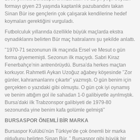
formayı giyen 23 yaşında kaptanlık pazubandını takan
Sinan Bür ise gençlerin çok çalışarak kendilerine hedef
koymaları gerektiğini vurguladı.
Futbolculuk yıllarında özellikle büyük maçlarda ekstra
oynadıklarını belirten Bür maç hatıralarını şu şekilde anlattı.
"1970-71 sezonunun ilk maçında Ersel ve Mesut o gün
forma giyememişti. Sezonun ilk maçıydı. Sabri Kiraz
Fenerbahçe'nin antrenörüydü. Bursa'da herkes maçtan
korkuyor. Rahmetli Aykan Uzoğuz ağabey köşesinde "Zor
günler, kahramanlarını çıkartır" yazmıştı. O gün benim için
gerçekten o yazıdaki gibi olmuştu. O gün çok iyi oynamış
ve benim attığım gol ile sahadan 1-0 galibiyetle ayrılmıştık.
Bursa'daki ilk Trabzonspor galibiyeti de 1979-80
sezonunda yine benim kafa golümle gelmişti"
BURSASPOR ÖNEMLİ BİR MARKA
Bursaspor Kulübü'nün Türkiye'de çok önemli bir marka
olduğunu belirten Sinan Bür, " Bursaspor gibi büyük bir