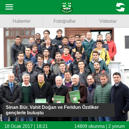
Haberler
MENU
Haberler
Fotoğraflar
Videolar
Fotoğraflar
Videolar
Basketbol
Voleybol
Puan Durumu
Fikstür
Sinan Bür, Vahit Doğan ve Feridun Özdiker
Facebook
gençlerle buluştu
Twitter
18 Ocak 2017 | 18:21
14809 okunma | 2 yorum