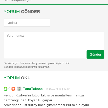
YORUM
GÖNDER
Gönder
YORUM
OKU
0
TunaTeksas
|
19 Ocak 2017 | 14:38
Feridun özdiker'in futbol bilgisi ve mantalitesi, hamza
hamzaoğluna 5 koyar 10 çarpar.
Aralarından üst düzey hoca çıkamaması Bursa'nın ayıbı..