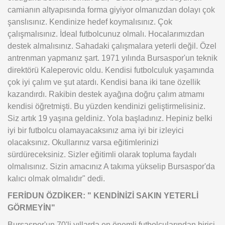
camianın altyapısında forma giyiyor olmanızdan dolayı çok
şanslısınız. Kendinize hedef koymalısınız. Çok
çalışmalısınız. İdeal futbolcunuz olmalı. Hocalarımızdan
destek almalısınız. Sahadaki çalışmalara yeterli değil. Özel
antrenman yapmanız şart. 1971 yılında Bursaspor'un teknik
direktörü Kaleperovic oldu. Kendisi futbolculuk yaşamında
çok iyi çalım ve şut atardı. Kendisi bana iki tane özellik
kazandırdı. Rakibin destek ayağına doğru çalım atmamı
kendisi öğretmişti. Bu yüzden kendinizi geliştirmelisiniz.
Siz artık 19 yaşına geldiniz. Yola başladınız. Hepiniz belki
iyi bir futbolcu olamayacaksınız ama iyi bir izleyici
olacaksınız. Okullarınız varsa eğitimlerinizi
sürdüreceksiniz. Sizler eğitimli olarak topluma faydalı
olmalısınız. Sizin amacınız A takıma yükselip Bursaspor'da
kalıcı olmak olmalıdır" dedi.
FERİDUN ÖZDİKER: " KENDİNİZİ SAKIN YETERLİ
GÖRMEYİN"
Bursaspor'un 70'li yıllarda en önemli futbolcularından birisi