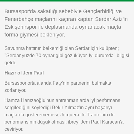
Instagram
Bursaspor'da sakatlığı sebebiyle Gençlerbirliği ve
Fenerbahçe maçlarını kaçıran kaptan Serdar Aziz'in
Android
Eskişehirspor ile deplasmanda oynanacak maçta
forma giymesi bekleniyor.
iOS
Savunma hattının belkemiği olan Serdar için kulüpten;
"Serdar yüzde 70 oynar gibi gözüküyor. İyi durumda" bilgisi
geldi.
Hazır ol Jem Paul
Bursaspor orta alanda Faty'nin partnerini bulmakta
zorlanıyor.
Hamza Hamzaoğlu'nun antrenmanlarda iyi performans
sergilediğini söylediği Bekir Yılmaz'ın aynı başarıyı
maçlarda gösterememesi, Jorquera ile Traore'nin de
performansının düşük olması, ibreyi Jem Paul Karacan'a
çeviriyor.