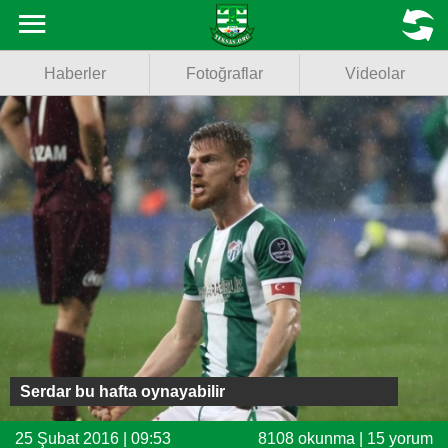
Haberler
MENU
Haberler
Fotoğraflar
Videolar
Fotoğraflar
Videolar
Basketbol
Voleybol
Puan Durumu
Fikstür
Facebook
Serdar bu hafta oynayabilir
Twitter
25 Şubat 2016 | 09:53
8108 okunma | 15 yorum