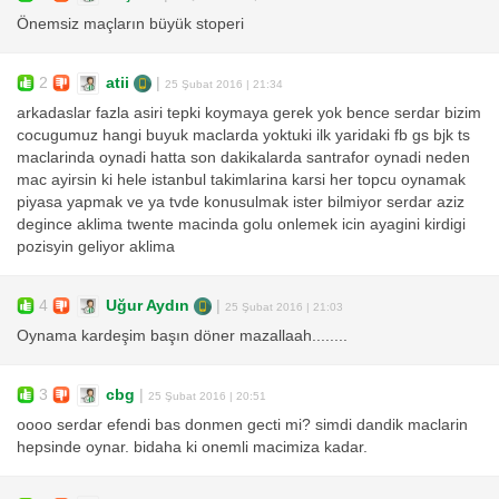
Önemsiz maçların büyük stoperi
2
atii
|
25 Şubat 2016 | 21:34
arkadaslar fazla asiri tepki koymaya gerek yok bence serdar bizim
cocugumuz hangi buyuk maclarda yoktuki ilk yaridaki fb gs bjk ts
maclarinda oynadi hatta son dakikalarda santrafor oynadi neden
mac ayirsin ki hele istanbul takimlarina karsi her topcu oynamak
piyasa yapmak ve ya tvde konusulmak ister bilmiyor serdar aziz
degince aklima twente macinda golu onlemek icin ayagini kirdigi
pozisyin geliyor aklima
4
Uğur Aydın
|
25 Şubat 2016 | 21:03
Oynama kardeşim başın döner mazallaah........
3
cbg
|
25 Şubat 2016 | 20:51
oooo serdar efendi bas donmen gecti mi? simdi dandik maclarin
hepsinde oynar. bidaha ki onemli macimiza kadar.