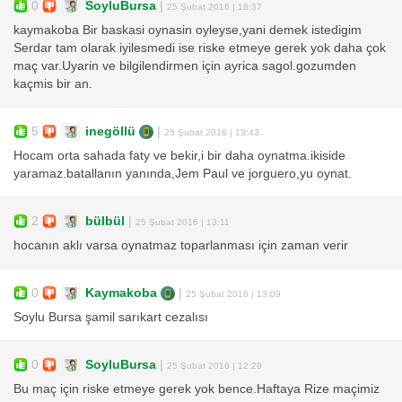
0
SoyluBursa
|
25 Şubat 2016 | 18:37
kaymakoba Bir baskasi oynasin oyleyse,yani demek istedigim
Serdar tam olarak iyilesmedi ise riske etmeye gerek yok daha çok
maç var.Uyarin ve bilgilendirmen için ayrica sagol.gozumden
kaçmis bir an.
5
inegöllü
|
25 Şubat 2016 | 13:43
Hocam orta sahada faty ve bekir,i bir daha oynatma.ikiside
yaramaz.batallanın yanında,Jem Paul ve jorguero,yu oynat.
2
bülbül
|
25 Şubat 2016 | 13:11
hocanın aklı varsa oynatmaz toparlanması için zaman verir
0
Kaymakoba
|
25 Şubat 2016 | 13:09
Soylu Bursa şamil sarıkart cezalısı
0
SoyluBursa
|
25 Şubat 2016 | 12:29
Bu maç için riske etmeye gerek yok bence.Haftaya Rize maçimiz