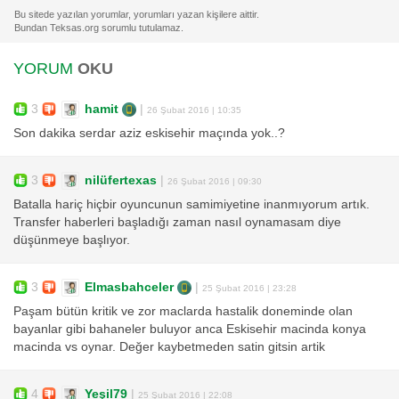
YORUM
OKU
3
hamit
|
26 Şubat 2016 | 10:35
Son dakika serdar aziz eskisehir maçında yok..?
3
nilüfertexas
|
26 Şubat 2016 | 09:30
Batalla hariç hiçbir oyuncunun samimiyetine inanmıyorum artık.
Transfer haberleri başladığı zaman nasıl oynamasam diye
düşünmeye başlıyor.
3
Elmasbahceler
|
25 Şubat 2016 | 23:28
Paşam bütün kritik ve zor maclarda hastalik doneminde olan
bayanlar gibi bahaneler buluyor anca Eskisehir macinda konya
macinda vs oynar. Değer kaybetmeden satin gitsin artik
4
Yeşil79
|
25 Şubat 2016 | 22:08