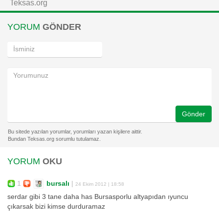
Teksas.org
YORUM
GÖNDER
Gönder
YORUM
OKU
1
bursalı
|
24 Ekim 2012 | 18:58
serdar gibi 3 tane daha has Bursasporlu altyapıdan ıyuncu
çıkarsak bizi kimse durduramaz