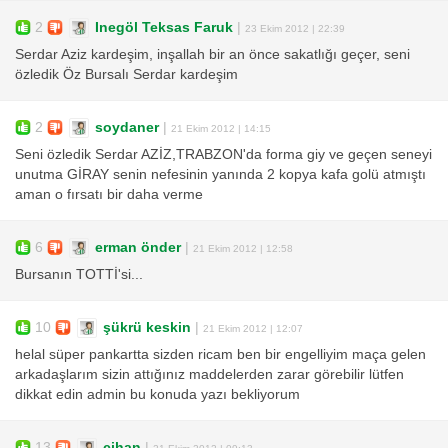
2
Inegöl Teksas Faruk
|
23 Ekim 2012 | 22:39
Serdar Aziz kardeşim, inşallah bir an önce sakatlığı geçer, seni
özledik Öz Bursalı Serdar kardeşim
2
soydaner
|
21 Ekim 2012 | 14:15
Seni özledik Serdar AZİZ,TRABZON'da forma giy ve geçen seneyi
unutma GİRAY senin nefesinin yanında 2 kopya kafa golü atmıştı
aman o fırsatı bir daha verme
6
erman önder
|
21 Ekim 2012 | 12:58
Bursanın TOTTİ'si...
10
şükrü keskin
|
21 Ekim 2012 | 12:07
helal süper pankartta sizden ricam ben bir engelliyim maça gelen
arkadaşlarım sizin attığınız maddelerden zarar görebilir lütfen
dikkat edin admin bu konuda yazı bekliyorum
13
cihan
|
21 Ekim 2012 | 09:13