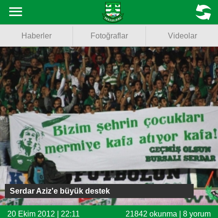
Haberler
MENU
Haberler
Fotoğraflar
Videolar
Fotoğraflar
Videolar
Basketbol
Voleybol
Puan Durumu
Fikstür
Facebook
Serdar Aziz'e büyük destek
Twitter
20 Ekim 2012 | 22:11
21842 okunma | 8 yorum