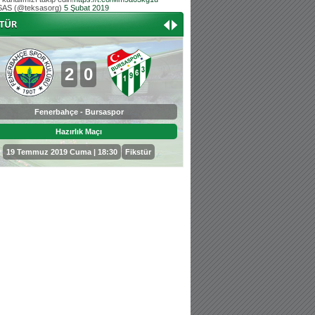
AS (@teksasorg)
5 Şubat 2019
Hoş geldin Aslan bebek!
Teksas tribününden Kaan İnal'ın dünya ta
Hoş geldin Güneş bebek!
Teksas tribününden Sadettin Çetinoğlu'nu
2
0
0
3
Fenerbahçe - Bursaspor
Bursaspor - Sepahan
Hazırlık Maçı
Hazırlık Maçı
19 Temmuz 2019 Cuma | 18:30
Fikstür
25 Temmuz 2019 Perşembe | 18: