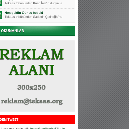
Teksas tribününden Kaan İnal'ın dünya ta
Hoş geldin Güneş bebek!
Teksas tribününden Sadettin Çetinoğlu'nu
Mutluluklar Ceyhun Tetik
Teksas tribünlerinin sevilen isimlerinde
Bursasporumuzun önü açılsın is
Teksaslı Bursasporlular Derneği Başkanı
Hoş geldin Alaz Bebek!
Teksas.org sistem yöneticisi, ekibimizin
Hoş geldin Göktuğ Bebek!
Teksas.org ekibimizden ve tribünlerimizi
Hoş geldin Kadir Kağan Bebek!
Teksas tribünlerinden Basri İleri'nin dü
Hoş geldin Ertuğrul Bebek!
Teksas tribünlerinden Emre Aydın'ın düny
MUTLULUKLAR SİNAN SILACI
Tribünlerimizin sevilen isimlerinden Sin
DEM TWEET
Hoş geldin Kerem Bebek!
Tribünlerimizden Mesut Ulusoy'un (Duka)
kanalımızı takip edin!
https://t.co/Mm9a63kg1u