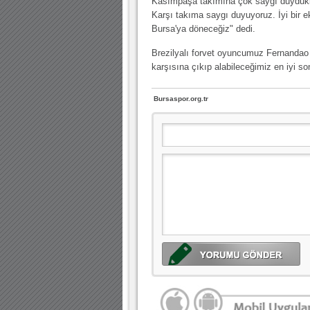
Kasımpaşa takımına çok saygı duydukla
Karşı takıma saygı duyuyoruz. İyi bir e
Bursa'ya döneceğiz" dedi.
Brezilyalı forvet oyuncumuz Fernandao 
karşısına çıkıp alabileceğimiz en iyi s
Bursaspor.org.tr