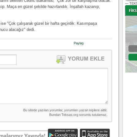
rını belirten Cedric Bakambu, "Çok zor bir karşılaşma olacak.
— TEKS
kip. Maça en güzel şekilde hazırlandık. İnşallah kazanıp,
ise "Çok çalışarak güzel bir hafta geçirdik. Kasımpaşa
onucu alacağız" dedi.
-
-
Paylaş
Bursaspor - Altınordu
1. Lig 32. Hafta
04 Temmuz 2020 Cumartesi | 20:00
Fikstür