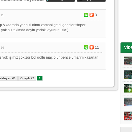
3
:11
ip A kadroda yerinizi alma zamani geldi gencler!stoper
k yok bu takimda deyin yarinki oyununuzla:)
11
:26
ide yok işimiz çok zor bol gollü maç olur bence umarım kazanan
ekleyen #0
Onaylı #2
1