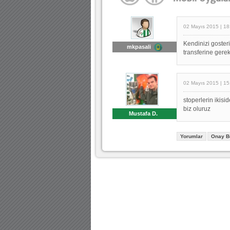
02 Mayıs 2015 | 18
Kendinizi goster
mkpasali
transferine gere
02 Mayıs 2015 | 15
stoperlerin ikis
biz oluruz
Mustafa D.
Yorumlar
Onay B