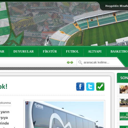
Hoşgeldin Misafi
oruz!
LAR
DUYURULAR
FİKSTÜR
FUTBOL
ALTYAPI
BASKETBO
 okunma
oruz!
 yarın
rşıya
rinde