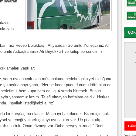
mamlayarak
davisi
feksiyon
şkanımız Recep Bölükbaşı, Altyapıdan Sorumlu Yöneticimiz Ali
 Sorumlu Asbaşkanımız Ali Büyükkurt ve kulüp personelimiz
ıklamaları yaptılar;
, yarın oynanacak olan müsabakada hedefin galibiyet olduğunu
nde şu açıklamayı yaptı; "Her ne kadar puan durumu kötü olsa da
m hedefimiz hem kupa hem de ligi 4.sırada bitirmek. Bunun
ybı yapmamız lazım. Telafi olmayan haftalara geldik. Herkes
 İnşallah istediğimizi alırız"
rlu bir karşılaşma olacak. Maça iyi hazırlandık. Bizim için çok
eysel yeteneği yüksek çok iyi oyuncuları var. Üç puanı alıp
tık unuttuk. Onun rövanşı var. Daha herşey bitmedi." Dedi.
GÜN
Youtube 