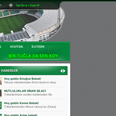
r!
|
Üye Girişi | Kayıt Ol
Mutluluklar Ceyhun Tetik
Teksas tribünlerinin sevilen isimlerinde
Bursasporumuzun önü açılsın is
Teksaslı Bursasporlular Derneği Başkanı
Hoş geldin Alaz Bebek!
Teksas.org sistem yöneticisi, ekibimizin
L
ATATÜRK
İLETİŞİM
Hoş geldin Göktuğ Bebek!
Teksas.org ekibimizden ve tribünlerimizi
Hoş geldin Kadir Kağan Bebek!
Teksas tribünlerinden Basri İleri'nin dü
Hoş geldin Ertuğrul Bebek!
Teksas tribünlerinden Emre Aydın'ın düny
MUTLULUKLAR SİNAN SILACI
Tribünlerimizin sevilen isimlerinden Sin
Hoş geldin Kerem Bebek!
Tribünlerimizden Mesut Ulusoy'un (Duka)
Hoş geldin Aslan bebek!