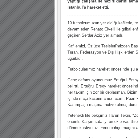
yaptığı çalışma ile hazırlıklarını ta
10.04.2023 14:44 |
Hoş geldin Göktuğ Bebek!
İstanbul'a hareket etti.
30.12.2022 18:00 |
Hoş geldin Kadir Kağan Bebek!
11.11.2025 14:13 |
Hoş geldin Ertuğrul Bebek!
19 futbolcumuzun yer aldığı kafilede, te
devam eden Renato Civelli ile gribal en
12.10.2025 17:30 |
MUTLULUKLAR SİNAN SILACI
geçiren Serdar Aziz yer almadı.
16.07.2024 14:32 |
Hoş geldin Kerem Bebek!
Kafilemizi, Özlüce Tesisleri'mizden Ba
Turan, Federasyon ve Dış İlişkilerden
08.01.2024 19:01 |
Hoş geldin Aslan bebek!
uğurladı.
03.01.2024 19:09 |
Hoş geldin Güneş bebek!
Futbolcularımız hareket öncesinde şu aç
Genç defans oyuncumuz Ertuğrul Ersoy
belirtti. Ertuğrul Ersoy hareket öncesi
her takım için zor bir deplasman. Bizi
içinde maçı kazanmamız lazım. Puan ka
Kasımpaşa maçına motive olmuş durumda.
Yetenekli file bekçimiz Harun Tekin, "Zo
önemli. Karşımızda iyi bir ekip var. Bir
dönmek istiyoruz. Fenerbahçe maçını ar