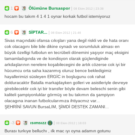
1
Ölümüne Bursaspor
|
08 Ekim 2012 | 23:38
hocam bu takım 4 1 4 1 oynar korkak futbol istemiyoruz
6
SİPTAR...
|
08 Ekim 2012 | 21:46
Sivas maçındaki ofansa cıkışları yana degil riskli ve de hata oranı
cok olacagını bile bile dikine oynadı ve sorumluluk alması en
büyük özelligi futbolun en tecrübeli dönemini yaşıyor maç eksigini
tamamladıgında ve de kondisyon olarak güçlendiginde
arkdaşlarının nerelere koşabilecegini de artık cözerse cok iyi bir
hücumcu orta saha kazanmış oluruz bence bekledigimiz
hayallerimizi süsleyen ERGİC in boşlugunu cok rahat
dolduracaktır Batalla markajdayken golleri ve asistleriyle devreye
girebilecektir cok iyi bir transfer böyle devam beleschi senin gibi
kaliteli şampiyonluklar görmüş ve bu takımın da şampiyon
olacagına inanan futbolcularımıza ihtiyacmız var...
ŞEHRİNİ SAVUN BursaLIM, ŞİMDİ DESTEK ZAMANI...
-3
ısımsızz
|
08 Ekim 2012 | 18:03
Burası turkıye belluchı , ılk mac ıyı oyna adamın gotunu