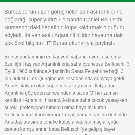
Instagram
Bursaspor'un uzun görüşmeler sonrası renklerine
bağladığı süper yıldızı Fernando Daniel Belluschi
Android
Bursaspor'daki hedefinin kupa kaldırmak olduğunu
söyledi. İtalyan asıllı Arjantinli Yıldız hayatına dair
iOS
çok özel bilgileri HT Bursa okurlarıyla paylaştı.
Bursaspor tarihinin en kariyerli yabancı oyuncusu olma
özelliğini taşıyan Arjantinli orta saha oyuncusu Belluschi, 3
Eylül 1983 tarihinde Arjantin’in Santa Fe şehrine bağlı 3
bin nufuslu Los Quirqinchos kasabasında dünyaya geldi.
Annesi italyan olan süper yıldız soy ismini İtalya’dan
Arjantine göç eden annesinden alsa da O’ her zaman
kendisini Arjantinli hissetti. Aslında daha çocuk yaştayken
sürekli profesyonel futbolcu olma hayalini kuran
Belluschinin futbol merağı zaman zaman başına dert oldu.
Arkadaş arasında teneke kutuyla yapılan maçlar çoğu
zaman komşularının baba Belluschi’ye gelip şikayet