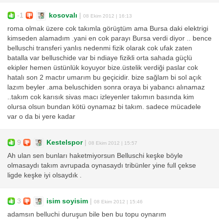
-1
kosovalı
|
08 Ekim 2012 | 16:13
roma olmak üzere cok takımla görüştüm ama Bursa daki elektrigi
kimseden alamadım .yani en cok parayı Bursa verdi diyor .. bence
belluschi transferi yanlıs nedenmi fizik olarak cok ufak zaten
batalla var belluschide var bi ndiaye fizikli orta sahada güçlü
ekipler hemen üstünlük koyuyor bize.üstelik verdiği paslar cok
hatalı son 2 mactır umarım bu geçicidir. bize sağlam bi sol açık
lazım beyler .ama beluschiden sonra oraya bi yabancı alınamaz
..takım cok karısık sivas macı izleyenler takımın basında kim
olursa olsun bundan kötü oynamaz bi takım. sadece mücadele
var o da bi yere kadar
9
Kestelspor
|
08 Ekim 2012 | 15:57
Ah ulan sen bunları haketmiyorsun Belluschi keşke böyle
olmasaydı takım avrupada oynasaydı tribünler yine full çekse
ligde keşke iyi olsaydık .
3
isim soyisim
|
08 Ekim 2012 | 15:46
adamsın belluchi duruşun bile ben bu topu oynarım