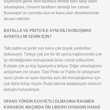
söylemem gerek hem taraftara hemde beni takip eden
arkadaşlara. Umarım taraftarın desteği her zaman
Bursaspor’un yanında olur ve bana olan desteklerinide
devam ettirirler
BATALLA VE PİNTO İLE AYNI DİLİ KONUŞMAK
AVANTAJ MI SENİN İÇİN?
Tabi pablo ve pinto nun bana çok büyük yardımları
dokunuyor. Türkçe çok zor bir dil ayrıca ingilizcemde çok
iyi olmadığından konuşmada biraz zorluk çekiyorum.
Kulüpte çok az kişi İspanyolca biliyor. Diğer arkadaşlarla
anlaşmam zor oluyor. Tabi Pinto ve Pablo ile anlaşmam
oyun içinde ve oyun dışında aynı dili konuştuğumuz için
çok daha kolay oluyor. Buda takıma adaptasyon sürecini
dahada hızlandırıyor.
OFANS YÖNÜN KUVVETLİ OLMASINA RAGMEN
KARABÜK MAÇINDA ÖN LİBERO OYNADIN HANGİ