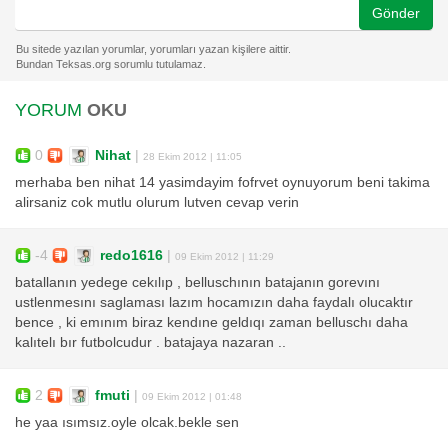
Gönder
YORUM
OKU
0
Nihat
|
28 Ekim 2012 | 11:05
merhaba ben nihat 14 yasimdayim fofrvet oynuyorum beni takima
alirsaniz cok mutlu olurum lutven cevap verin
-4
redo1616
|
09 Ekim 2012 | 11:29
batallanın yedege cekılıp , belluschının batajanın gorevını
ustlenmesını saglaması lazım hocamızın daha faydalı olucaktır
bence , ki emınım biraz kendıne geldıqı zaman belluschı daha
kalıtelı bır futbolcudur . batajaya nazaran ..
2
fmuti
|
09 Ekim 2012 | 01:48
he yaa ısımsız.oyle olcak.bekle sen