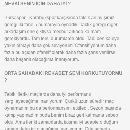
MEVKİ SENİN İÇİN DAHA İYİ ?
Bursaspor- ,Karabükspor karşısında taktik anlayışımız
gereği iki tane 5 numarayla oynadık. Taktik gereği diğer
arkadaşım öne çıktıysa mecbur arkada kalmam
gerekiyordu. Tam tersi durumlarda oldu. Tabi ben kaleye
yakın olmayı daha çok seviyorum. Ofansif yönüm daha
fazla bu açıdan ofansif olarak daha fazla şans verilirse
daha başarılı olacağıma inanıyorum.
ORTA SAHADAKİ REKABET SENİ KORKUTUYORMU
?
Tabiki ileriki maçlarda daha iyi performans
sergileyeceğime inanıyorum. Çürkü uzun süredir maç
oynamadım bu da performansımı etkiledi. Sezon başında
kamp yapmadım buda benim biraz geri kalmama sebep
oldu. Ama ileriki zamanlarda takıma iyi adapte olduğum
zaman daha iyi olacağıma inanıyorum. Orta sahada