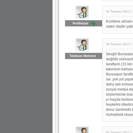
04 Temmuz 2017 | 
Kombine almam s
Yesilbeyaz
zaten stadin yak
04 Temmuz 2017 | 
Sevgili Bursaspo
Telekom Mehmet
değildir olamazd
taraftarın (15 bi
takımının tutmanı
Bursaspor taraft
ise ,yok yol yap
daha aklı ermeyen
sosyal medya da 
söylemlerde bulun
yı maçda bedava 
heykelini dikelim
durur samimidir 
muhabbeti oluyo
04 Temmuz 2017 | 