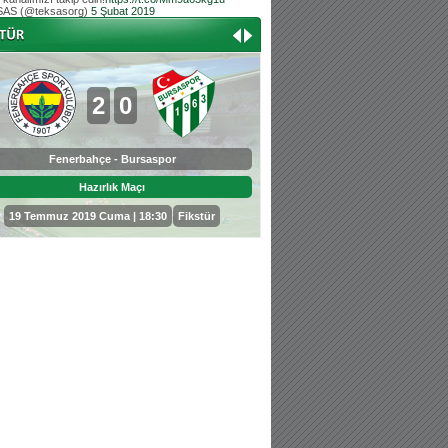
AS (@teksasorg)
5 Şubat 2019
Hoş geldin Aslan bebek!
Teksas tribününden Kaan İnal'ın dünya ta
Hoş geldin Güneş bebek!
Teksas tribününden Sadettin Çetinoğlu'nu
2
0
0
3
Fenerbahçe - Bursaspor
Bursaspor - Sepahan
Hazırlık Maçı
Hazırlık Maçı
19 Temmuz 2019 Cuma | 18:30
Fikstür
25 Temmuz 2019 Perşembe | 18: