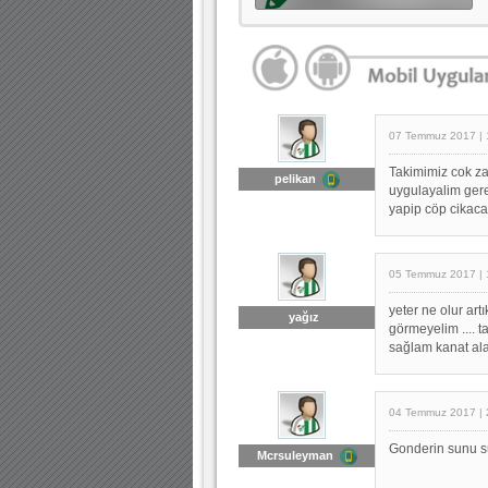
07 Temmuz 2017 | 
Takimimiz cok zay
pelikan
uygulayalim gerek
yapip cöp cikac
05 Temmuz 2017 | 
yeter ne olur artı
yağız
görmeyelim .... 
sağlam kanat alal
04 Temmuz 2017 | 
Gonderin sunu su
Mcrsuleyman