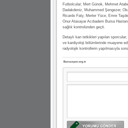
Futbolcular; Mert Günok, Mehmet Atab
30.12.2022 18:00 |
Dadakdeniz, Muhammed Şengezer, Ok
Hoş geldin Kadir Kağan Bebek!
Ricardo Faty, Merter Yüce, Emre Taşde
11.11.2025 14:13 |
Hoş geldin Ertuğrul Bebek!
Onur Atasayar Acıbadem Bursa Hastan
sağlık kontrolünden geçti.
12.10.2025 17:30 |
MUTLULUKLAR SİNAN SILACI
Detaylı kan tetkikleri yapılan sporcular;
16.07.2024 14:32 |
Hoş geldin Kerem Bebek!
ve kardiyoloji bölümlerinde muayene edild
08.01.2024 19:01 |
Hoş geldin Aslan bebek!
radyolojik kontrollerin yapılmasıyla sona
03.01.2024 19:09 |
Hoş geldin Güneş bebek!
Bursaspor.org.tr