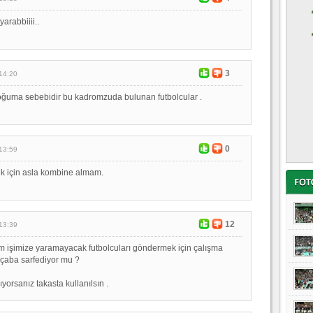
yarabbiiii..
3
14:20
ğuma sebebidir bu kadromzuda bulunan futbolcular .
0
13:59
ek için asla kombine almam.
12
13:39
m işimize yaramayacak futbolcuları göndermek için çalışma
 çaba sarfediyor mu ?
orsanız takasta kullanılsın .