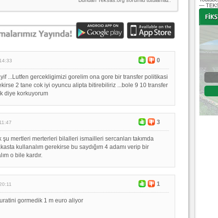
— TEKS
-
-
0
14:33
if ...Lutfen gercekligimizi gorelim ona gore bir transfer politikasi
Bursaspor - Altınordu
irse 2 tane cok iyi oyuncu alipta bitirebiliriz ...bole 9 10 transfer
1. Lig 32. Hafta
ak diye korkuyorum
04 Temmuz 2020 Cumartesi | 20:00
Fikstür
3
11:47
k şu mertleri merterleri bilalleri ismailleri sercanları takımda
takasta kullanalım gerekirse bu saydığım 4 adamı verip bir
ım o bile kardır.
1
20:11
ratini gormedik 1 m euro aliyor