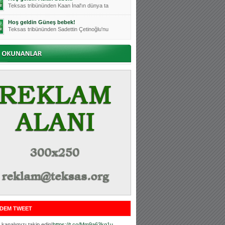
Teksas tribününden Kaan İnal'ın dünya ta
Hoş geldin Güneş bebek!
Teksas tribününden Sadettin Çetinoğlu'nu
Mutluluklar Ceyhun Tetik
Teksas tribünlerinin sevilen isimlerinde
Bursasporumuzun önü açılsın is
Teksaslı Bursasporlular Derneği Başkanı
Hoş geldin Alaz Bebek!
Teksas.org sistem yöneticisi, ekibimizin
Hoş geldin Göktuğ Bebek!
Teksas.org ekibimizden ve tribünlerimizi
Hoş geldin Kadir Kağan Bebek!
Teksas tribünlerinden Basri İleri'nin dü
Hoş geldin Ertuğrul Bebek!
Teksas tribünlerinden Emre Aydın'ın düny
MUTLULUKLAR SİNAN SILACI
Tribünlerimizin sevilen isimlerinden Sin
DEM TWEET
Hoş geldin Kerem Bebek!
Tribünlerimizden Mesut Ulusoy'un (Duka)
kanalımızı takip edin!
https://t.co/Mm9a63kg1u