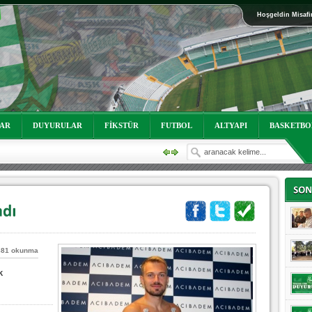
Hoşgeldin Misafi
oruz!
LAR
DUYURULAR
FİKSTÜR
FUTBOL
ALTYAPI
BASKETBO
881 okunma
oruz!
k