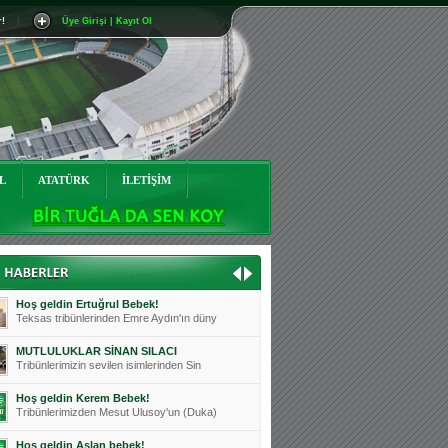
r!
|
Üye Girişi | Kayıt Ol
Mutluluklar Ceyhun Tetik
Teksas tribünlerinin sevilen isimlerinde
Bursasporumuzun önü açılsın is
Teksaslı Bursasporlular Derneği Başkanı
Hoş geldin Alaz Bebek!
Teksas.org sistem yöneticisi, ekibimizin
L
ATATÜRK
İLETİŞİM
Hoş geldin Göktuğ Bebek!
Teksas.org ekibimizden ve tribünlerimizi
Hoş geldin Kadir Kağan Bebek!
Teksas tribünlerinden Basri İleri'nin dü
Hoş geldin Ertuğrul Bebek!
Teksas tribünlerinden Emre Aydın'ın düny
MUTLULUKLAR SİNAN SILACI
Tribünlerimizin sevilen isimlerinden Sin
Hoş geldin Kerem Bebek!
Tribünlerimizden Mesut Ulusoy'un (Duka)
Hoş geldin Aslan bebek!