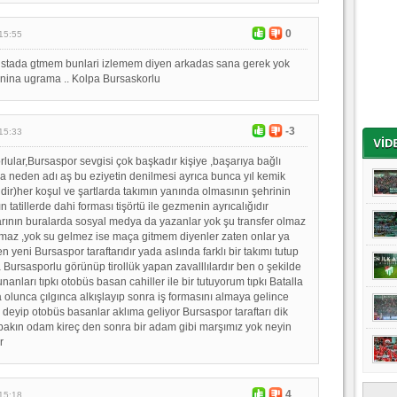
0
15:55
tada gtmem bunlari izlemem diyen arkadas sana gerek yok
inina ugrama .. Kolpa Bursaskorlu
-3
15:33
rlular,Bursaspor sevgisi çok başkadır kişiye ,başarıya bağlı
a neden adı aş bu eziyetin denilmesi ayrıca bunca yıl kemik
n dir)her koşul ve şartlarda takımın yanında olmasının şehrinin
n tatillerde dahi forması tişörtü ile gezmenin ayrıcalığıdır
arının buralarda sosyal medya da yazanlar yok şu transfer olmaz
ılmaz ,yok su gelmez ise maça gitmem diyenler zaten onlar ya
 yeni Bursaspor taraftarıdır yada aslında farklı bir takımı tutup
Bursasporlu görünüp tirollük yapan zavalllılardır ben o şekilde
anları tıpkı otobüs basan cahiller ile bir tutuyorum tıpkı Batalla
olunca çılgınca alkışlayıp sonra iş formasını almaya gelince
 deyip otobüs basanlar aklıma geliyor Bursaspor taraftarı dik
bakın odam kireç den sonra bir adam gibi marşımız yok neyin
r
4
15:18