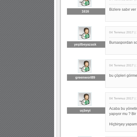
Bizlere sabır ver 
1616
04 Temmuz 2017 | 
Bursaspordan so
yeşilbeyazask
04 Temmuz 2017 | 
bu çöpleri görm
greenworl89
04 Temmuz 2017 | 
Acaba bu yöneti
uçbeyi
yapıyor mu ? Bir
Hiçbirşey yapamıy