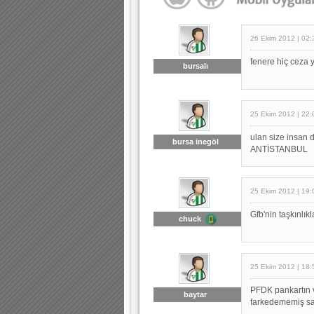
26 Ekim 2012 | 02:
fenere hiç ceza 
bursalı
25 Ekim 2012 | 22:
ulan size insan
bursa inegöl
ANTİSTANBUL
25 Ekim 2012 | 19:
Gfb'nin taşkınlı
chuck
25 Ekim 2012 | 18:
PFDK pankartın v
baytar
farkedememiş san