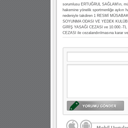
10.04.2023 14:44 |
Hoş geldin Göktuğ Bebek!
sorumlusu ERTUĞRUL SAĞLAM'ın, m
hakemine yönelik sportmenliğe aykırı h
30.12.2022 18:00 |
Hoş geldin Kadir Kağan Bebek!
nedeniyle takdiren 1 RESMİ MÜSAB
SOYUNMA ODASI VE YEDEK KULÜB
11.11.2025 14:13 |
Hoş geldin Ertuğrul Bebek!
GİRİŞ YASAĞI CEZASI ve 10.000.-TL
12.10.2025 17:30 |
MUTLULUKLAR SİNAN SILACI
CEZASI ile cezalandırılmasına karar ver
16.07.2024 14:32 |
Hoş geldin Kerem Bebek!
08.01.2024 19:01 |
Hoş geldin Aslan bebek!
03.01.2024 19:09 |
Hoş geldin Güneş bebek!