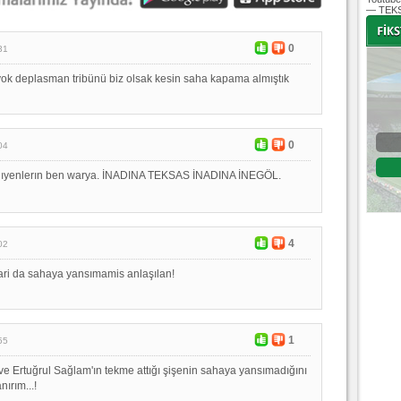
— TEKS
0
31
yok deplasman tribünü biz olsak kesin saha kapama almıştık
-
-
Bursaspor - Altınordu
0
04
1. Lig 32. Hafta
 dıyenlerın ben warya. İNADINA TEKSAS İNADINA İNEGÖL.
04 Temmuz 2020 Cumartesi | 20:00
Fikstür
4
02
klari da sahaya yansımamis anlaşılan!
1
55
e Ertuğrul Sağlam'ın tekme attığı şişenin sahaya yansımadığını
ırım...!