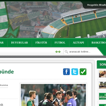
Hoşgeldin Misafi
oruz!
LAR
DUYURULAR
FİKSTÜR
FUTBOL
ALTYAPI
BASKETBO
okunma
oruz!
ik