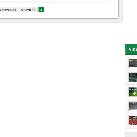
ekleyen #0
Onaylı #4
1