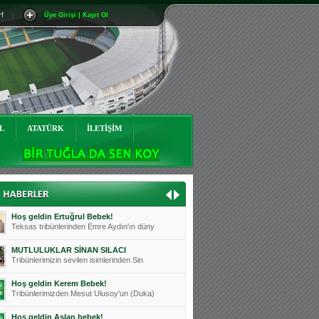
r!
|
Üye Girişi | Kayıt Ol
Mutluluklar Ceyhun Tetik
Teksas tribünlerinin sevilen isimlerinde
Bursasporumuzun önü açılsın is
Teksaslı Bursasporlular Derneği Başkanı
Hoş geldin Alaz Bebek!
Teksas.org sistem yöneticisi, ekibimizin
L
ATATÜRK
İLETİŞİM
Hoş geldin Göktuğ Bebek!
Teksas.org ekibimizden ve tribünlerimizi
Hoş geldin Kadir Kağan Bebek!
Teksas tribünlerinden Basri İleri'nin dü
Hoş geldin Ertuğrul Bebek!
Teksas tribünlerinden Emre Aydın'ın düny
MUTLULUKLAR SİNAN SILACI
Tribünlerimizin sevilen isimlerinden Sin
Hoş geldin Kerem Bebek!
Tribünlerimizden Mesut Ulusoy'un (Duka)
Hoş geldin Aslan bebek!