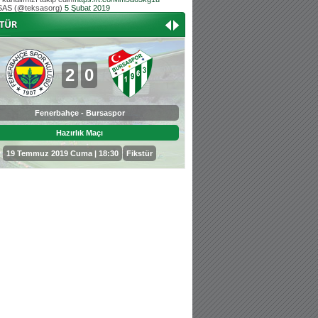
AS (@teksasorg)
5 Şubat 2019
Hoş geldin Aslan bebek!
Teksas tribününden Kaan İnal'ın dünya ta
Hoş geldin Güneş bebek!
Teksas tribününden Sadettin Çetinoğlu'nu
2
0
0
3
Fenerbahçe - Bursaspor
Bursaspor - Sepahan
Hazırlık Maçı
Hazırlık Maçı
19 Temmuz 2019 Cuma | 18:30
Fikstür
25 Temmuz 2019 Perşembe | 18: