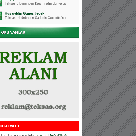
Teksas tribününden Kaan İnal'ın dünya ta
Hoş geldin Güneş bebek!
Teksas tribününden Sadettin Çetinoğlu'nu
Mutluluklar Ceyhun Tetik
Teksas tribünlerinin sevilen isimlerinde
Bursasporumuzun önü açılsın is
Teksaslı Bursasporlular Derneği Başkanı
Hoş geldin Alaz Bebek!
Teksas.org sistem yöneticisi, ekibimizin
Hoş geldin Göktuğ Bebek!
Teksas.org ekibimizden ve tribünlerimizi
Hoş geldin Kadir Kağan Bebek!
Teksas tribünlerinden Basri İleri'nin dü
Hoş geldin Ertuğrul Bebek!
Teksas tribünlerinden Emre Aydın'ın düny
MUTLULUKLAR SİNAN SILACI
Tribünlerimizin sevilen isimlerinden Sin
DEM TWEET
Hoş geldin Kerem Bebek!
Tribünlerimizden Mesut Ulusoy'un (Duka)
kanalımızı takip edin!
https://t.co/Mm9a63kg1u