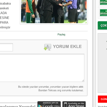
üsabaka
areketi
AKADA
ESİNE
 PARA
ilmiştir
Paylaş
GÜN
Youtube 