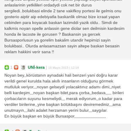
anlaslarinin yetkilileri ordadydi cok net bir durus
sergiledi..bolukbasi elinde 2 tane vakifkoy portesi ile gelmis onu
gosterio aiptir aip edebiyatla baskanlik olmaz bize icraat yapan
cebinden para koyacak baskan lazimddi yazik oldu.. Simdi de
kalkmis noyan opelle anlassin gene diolar sen deilmisin kardesim
honda ile lacoste ile gorusen ? Baskansin ya gercek
Bursasporlusun ya gorelim bakalim utandir hepimizi sayin
bolukbasi.. Olurda anlasamazsan sayin altepe baskan besasin
reklam hakkini verir sana !!
1
UNİ-kera
|
18 Mayıs 2015 | 12:19
Noyan bey,,körüstanın aynadaki hali benzeri yani doğru karar
verildi genel kurulda hala akıllı insanların olduğunu görmek
mutluluk veriyor,,,noyan gelseydi yolacaktınız adamı dimi,,niyet
belli kardeşim,,,noyan başkan bilet,para çorba,,bedava,,,,, birileri
çorbacıların suyunu kesmeliydi,,, merak ediyorum,,o kadar para
verdiler birilerine,,yine başkan bölükbaşını deviremediniz,,,ama
unutmayın,,,ilahi adalet herzaman yerini bulur,,,saygılar.
En büyük başkan en büyük Bursaspor,,,,,,,,,,,,,,,,,,,,,,,,,,,