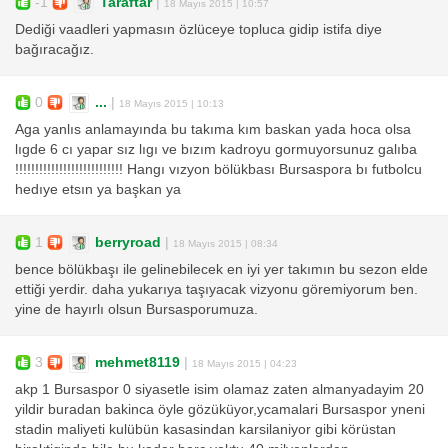
-1
Taraftar
|
18 Mayıs 2015 | 10:57
Dediği vaadleri yapmasın özlüceye topluca gidip istifa diye
bağıracağız.
0
...
|
18 Mayıs 2015 | 10:13
Aga yanlıs anlamayında bu takıma kım baskan yada hoca olsa
lıgde 6 cı yapar sız lıgı ve bızım kadroyu gormuyorsunuz galıba
!!!!!!!!!!!!!!!!!!!!!!!!!!! Hangı vızyon bölükbası Bursaspora bı futbolcu
hedıye etsın ya başkan ya
1
berryroad
|
18 Mayıs 2015 | 08:34
bence bölükbaşı ile gelinebilecek en iyi yer takımın bu sezon elde
ettiği yerdir. daha yukarıya taşıyacak vizyonu göremiyorum ben.
yine de hayırlı olsun Bursasporumuza.
3
mehmet8119
|
18 Mayıs 2015 | 04:23
akp 1 Bursaspor 0 siyasetle isim olamaz zaten almanyadayim 20
yildir buradan bakinca öyle gözüküyor,ycamalari Bursaspor yneni
stadin maliyeti kulübün kasasindan karsilaniyor gibi körüstan