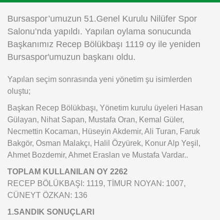
Instagram
Bursaspor’umuzun 51.Genel Kurulu Nilüfer Spor
Salonu’nda yapıldı. Yapılan oylama sonucunda
Android
Başkanımız Recep Bölükbaşı 1119 oy ile yeniden
Bursaspor'umuzun başkanı oldu.
iOS
Yapılan seçim sonrasında yeni yönetim şu isimlerden
oluştu;
Başkan Recep Bölükbaşı, Yönetim kurulu üyeleri Hasan
Gülayan, Nihat Sapan, Mustafa Oran, Kemal Güler,
Necmettin Kocaman, Hüseyin Akdemir, Ali Turan, Faruk
Bakgör, Osman Malakçı, Halil Özyürek, Konur Alp Yeşil,
Ahmet Bozdemir, Ahmet Eraslan ve Mustafa Vardar..
TOPLAM KULLANILAN OY 2262
RECEP BÖLÜKBAŞI: 1119, TİMUR NOYAN: 1007,
CÜNEYT ÖZKAN: 136
1.SANDIK SONUÇLARI