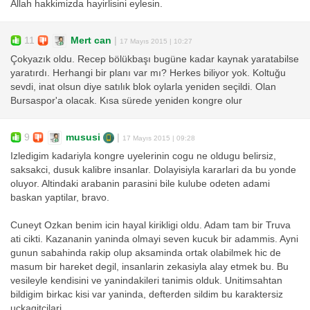
Allah hakkimizda hayirlisini eylesin.
11
Mert can
|
17 Mayıs 2015 | 10:27
Çokyazık oldu. Recep bölükbaşı bugüne kadar kaynak yaratabilse
yaratırdı. Herhangi bir planı var mı? Herkes biliyor yok. Koltuğu
sevdi, inat olsun diye satılık blok oylarla yeniden seçildi. Olan
Bursaspor'a olacak. Kısa sürede yeniden kongre olur
9
mususi
|
17 Mayıs 2015 | 09:28
Izledigim kadariyla kongre uyelerinin cogu ne oldugu belirsiz,
saksakci, dusuk kalibre insanlar. Dolayisiyla kararlari da bu yonde
oluyor. Altindaki arabanin parasini bile kulube odeten adami
baskan yaptilar, bravo.
Cuneyt Ozkan benim icin hayal kirikligi oldu. Adam tam bir Truva
ati cikti. Kazananin yaninda olmayi seven kucuk bir adammis. Ayni
gunun sabahinda rakip olup aksaminda ortak olabilmek hic de
masum bir hareket degil, insanlarin zekasiyla alay etmek bu. Bu
vesileyle kendisini ve yanindakileri tanimis olduk. Unitimsahtan
bildigim birkac kisi var yaninda, defterden sildim bu karaktersiz
uckagitcilari.