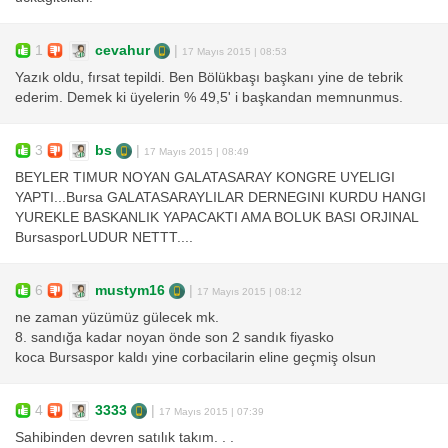
1
cevahur
|
17 Mayıs 2015 | 08:53
Yazık oldu, fırsat tepildi. Ben Bölükbaşı başkanı yine de tebrik
ederim. Demek ki üyelerin % 49,5' i başkandan memnunmus.
3
bs
|
17 Mayıs 2015 | 08:49
BEYLER TIMUR NOYAN GALATASARAY KONGRE UYELIGI
YAPTI...Bursa GALATASARAYLILAR DERNEGINI KURDU HANGI
YUREKLE BASKANLIK YAPACAKTI AMA BOLUK BASI ORJINAL
BursasporLUDUR NETTT....
6
mustym16
|
17 Mayıs 2015 | 08:12
ne zaman yüzümüz gülecek mk.
8. sandığa kadar noyan önde son 2 sandık fiyasko
koca Bursaspor kaldı yine corbacilarin eline geçmiş olsun
4
3333
|
17 Mayıs 2015 | 07:39
Sahibinden devren satılık takım. . .