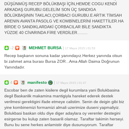
DÜŞÜNMÜŞ RECEP BÖLÜKBAŞI İÇİN,HEMDE COGU KENDİ
ARKADAŞ GURUBU.GELELİM SON ÜÇ SANDIGA
BÖLÜKBAŞININ TAKLACI,ÇORBACI GURUBU.E ARTIK TİMSAH
ARENIN AVANTA PASOLG VE KOMBİNELERİNİ HAKETTİLER.HA
BİRDE O SANDIKLARDAKİ ÇORBACILAR BİLE SANDIKTA
YÜZDE 40 CİVARINDA FİRE VERDİLER.........
-2
MEHMET BURSA
|
17 Mayıs 2015 | 01:53
Recep başkanın sonuna kadar yanındayız.Herkez yanında olsun
bi zahmet ama burası Bursa ZOR...Ama Allah Daima Doğrunun
Yanındadır.
4
manifesto
|
17 Mayıs 2015 | 01:47
Escobar ben de zaten kisilere degil kurumlara yani Bolukbasina
degil Baskanlik makamina mantigiyla hareket ederek destek
verilmesi gerektigini ifade etmeye calistim. Senin de deigin gibi biz
yine kombinemizi formamizi almali uzerimize duseni yapmaliyiz.
Bolukbasi baskan oldu diye diger adaylara oy verenler destegini
esirgerse bu kulup zaten basarili olamaz. Taraftar takimin herseyi.
Bunu bu sene herkes anlamistir diye dusunuyorum. Taraftar