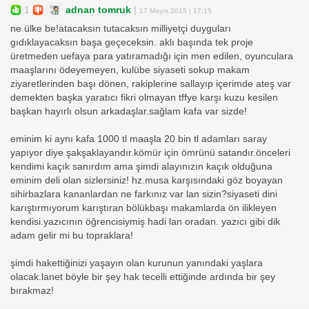
1
adnan tomruk
|
17 Mayıs 2015 | 17:15
ne ülke be!atacaksın tutacaksın milliyetçi duyguları
gıdıklayacaksın başa geçeceksin. aklı başında tek proje
üretmeden uefaya para yatıramadığı için men edilen, oyunculara
maaşlarını ödeyemeyen, kulübe siyaseti sokup makam
ziyaretlerinden başı dönen, rakiplerine sallayıp içerimde ateş var
demekten başka yaratıcı fikri olmayan tffye karşı kuzu kesilen
başkan hayırlı olsun arkadaşlar.sağlam kafa var sizde!
eminim ki aynı kafa 1000 tl maaşla 20 bin tl adamları saray
yapıyor diye şakşaklayandır.kömür için ömrünü satandır.önceleri
kendimi kaçık sanırdım ama şimdi alayınızın kaçık olduğuna
eminim deli olan sizlersiniz! hz.musa karşısındaki göz boyayan
sihirbazlara kananlardan ne farkınız var lan sizin?siyaseti dini
karıştırmıyorum karıştıran bölükbaşı makamlarda ön ilikleyen
kendisi.yazıcının öğrencisiymiş hadi lan oradan. yazıcı gibi dik
adam gelir mi bu topraklara!
şimdi hakettiğinizi yaşayın olan kurunun yanındaki yaşlara
olacak.lanet böyle bir şey hak tecelli ettiğinde ardında bir şey
bırakmaz!