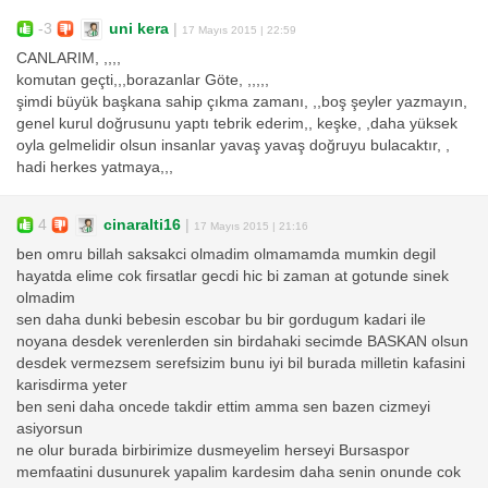
-3
uni kera
|
17 Mayıs 2015 | 22:59
CANLARIM, ,,,,
komutan geçti,,,borazanlar Göte, ,,,,,
şimdi büyük başkana sahip çıkma zamanı, ,,boş şeyler yazmayın,
genel kurul doğrusunu yaptı tebrik ederim,, keşke, ,daha yüksek
oyla gelmelidir olsun insanlar yavaş yavaş doğruyu bulacaktır, ,
hadi herkes yatmaya,,,
4
cinaralti16
|
17 Mayıs 2015 | 21:16
ben omru billah saksakci olmadim olmamamda mumkin degil
hayatda elime cok firsatlar gecdi hic bi zaman at gotunde sinek
olmadim
sen daha dunki bebesin escobar bu bir gordugum kadari ile
noyana desdek verenlerden sin birdahaki secimde BASKAN olsun
desdek vermezsem serefsizim bunu iyi bil burada milletin kafasini
karisdirma yeter
ben seni daha oncede takdir ettim amma sen bazen cizmeyi
asiyorsun
ne olur burada birbirimize dusmeyelim herseyi Bursaspor
memfaatini dusunurek yapalim kardesim daha senin onunde cok