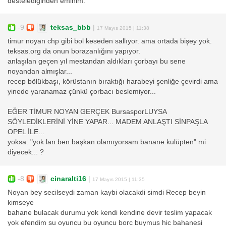
destelediğinden eminim.
-9
teksas_bbb
|
17 Mayıs 2015 | 11:38
timur noyan chp gibi bol keseden sallıyor. ama ortada bişey yok.
teksas.org da onun borazanlığını yapıyor.
anlaşılan geçen yıl mestandan aldıkları çorbayı bu sene
noyandan almışlar...
recep bölükbaşı, körüstanın bıraktığı harabeyi şenliğe çevirdi ama
yinede yaranamaz çünkü çorbacı beslemiyor...
EĞER TİMUR NOYAN GERÇEK BursasporLUYSA
SÖYLEDİKLERİNİ YİNE YAPAR... MADEM ANLAŞTI SİNPAŞLA
OPEL İLE...
yoksa: "yok lan ben başkan olamıyorsam banane kulüpten" mi
diyecek... ?
-8
cinaralti16
|
17 Mayıs 2015 | 11:35
Noyan bey secilseydi zaman kaybi olacakdi simdi Recep beyin
kimseye
bahane bulacak durumu yok kendi kendine devir teslim yapacak
yok efendim su oyuncu bu oyuncu borc buymus hic bahanesi