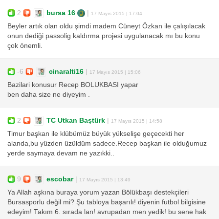
2
bursa 16
|
17 Mayıs 2015 | 17:04
Beyler artık olan oldu şimdi madem Cüneyt Özkan ile çalışılacak
onun dediği passolig kaldırma projesi uygulanacak mı bu konu
çok önemli.
-6
cinaralti16
|
17 Mayıs 2015 | 15:06
Bazilari konusur Recep BOLUKBASI yapar
ben daha size ne diyeyim .
2
TC Utkan Baştürk
|
17 Mayıs 2015 | 14:58
Timur başkan ile klübümüz büyük yükselişe geçecekti her
alanda,bu yüzden üzüldüm sadece.Recep başkan ile olduğumuz
yerde saymaya devam ne yazıkki..
9
escobar
|
17 Mayıs 2015 | 13:49
Ya Allah aşkına buraya yorum yazan Bölükbaşı destekçileri
Bursasporlu değil mi? Şu tabloya başarılı! diyenin futbol bilgisine
edeyim! Takım 6. sırada lan! avrupadan men yedik! bu sene hak