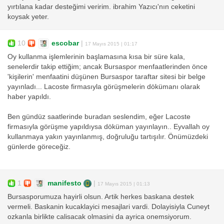
yırtılana kadar desteğimi veririm. ibrahim Yazıcı'nın ceketini
koysak yeter.
10
escobar
|
17 Mayıs 2015 | 01:17
Oy kullanma işlemlerinin başlamasına kısa bir süre kala,
senelerdir takip ettiğim; ancak Bursaspor menfaatlerinden önce
'kişilerin' menfaatini düşünen Bursaspor taraftar sitesi bir belge
yayınladı... Lacoste firmasıyla görüşmelerin dökümanı olarak
haber yapıldı.
Ben gündüz saatlerinde buradan seslendim, eğer Lacoste
firmasıyla görüşme yapıldıysa döküman yayınlayın.. Eyvallah oy
kullanmaya yakın yayınlanmış, doğruluğu tartışılır. Önümüzdeki
günlerde göreceğiz.
1
manifesto
|
17 Mayıs 2015 | 01:13
Bursasporumuza hayirli olsun. Artik herkes baskana destek
vermeli. Baskanin kucaklayici mesajlari vardi. Dolayisiyla Cuneyt
ozkanla birlikte calisacak olmasini da ayrica onemsiyorum.