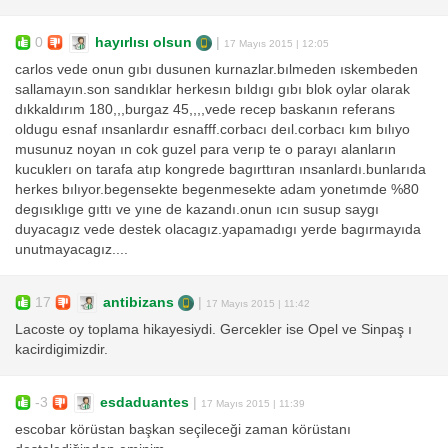
0
hayırlısı olsun
|
17 Mayıs 2015 | 12:05
carlos vede onun gıbı dusunen kurnazlar.bılmeden ıskembeden
sallamayın.son sandıklar herkesın bıldıgı gıbı blok oylar olarak
dıkkaldırım 180,,,burgaz 45,,,,vede recep baskanın referans
oldugu esnaf ınsanlardır esnafff.corbacı deıl.corbacı kım bılıyo
musunuz noyan ın cok guzel para verıp te o parayı alanların
kucuklerı on tarafa atıp kongrede bagırttıran ınsanlardı.bunlarıda
herkes bılıyor.begensekte begenmesekte adam yonetımde %80
degısıklıge gıttı ve yıne de kazandı.onun ıcın susup saygı
duyacagız vede destek olacagız.yapamadıgı yerde bagırmayıda
unutmayacagız....
17
antibizans
|
17 Mayıs 2015 | 11:42
Lacoste oy toplama hikayesiydi. Gercekler ise Opel ve Sinpaş ı
kacirdigimizdir.
-3
esdaduantes
|
17 Mayıs 2015 | 11:39
escobar körüstan başkan seçileceği zaman körüstanı