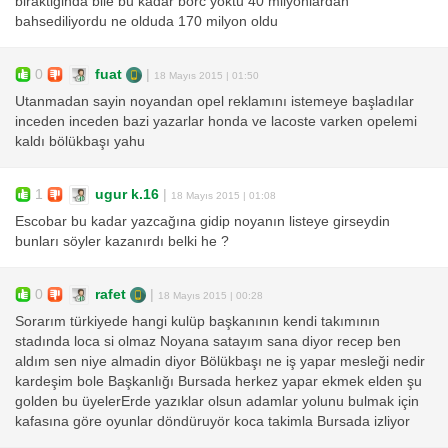
biraktiginda bile bu kadar borc yoktu 40 milyonlardan
bahsediliyordu ne olduda 170 milyon oldu
0
fuat
|
18 Mayıs 2015 | 01:50
Utanmadan sayin noyandan opel reklamını istemeye başladılar
inceden inceden bazi yazarlar honda ve lacoste varken opelemi
kaldı bölükbaşı yahu
1
ugur k.16
|
18 Mayıs 2015 | 01:08
Escobar bu kadar yazcağına gidip noyanın listeye girseydin
bunları söyler kazanırdı belki he ?
0
rafet
|
18 Mayıs 2015 | 00:28
Sorarım türkiyede hangi kulüp başkanının kendi takımının
stadında loca si olmaz Noyana satayım sana diyor recep ben
aldım sen niye almadin diyor Bölükbaşı ne iş yapar mesleği nedir
kardeşim bole Başkanlığı Bursada herkez yapar ekmek elden şu
golden bu üyelerErde yazıklar olsun adamlar yolunu bulmak için
kafasına göre oyunlar döndüruyör koca takimla Bursada izliyor