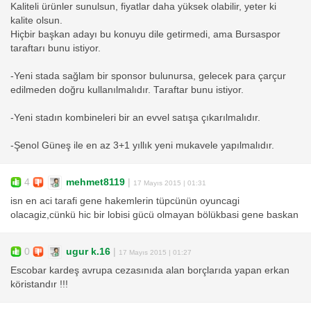
Kaliteli ürünler sunulsun, fiyatlar daha yüksek olabilir, yeter ki
kalite olsun.
Hiçbir başkan adayı bu konuyu dile getirmedi, ama Bursaspor
taraftarı bunu istiyor.
-Yeni stada sağlam bir sponsor bulunursa, gelecek para çarçur
edilmeden doğru kullanılmalıdır. Taraftar bunu istiyor.
-Yeni stadın kombineleri bir an evvel satışa çıkarılmalıdır.
-Şenol Güneş ile en az 3+1 yıllık yeni mukavele yapılmalıdır.
4
mehmet8119
|
17 Mayıs 2015 | 01:31
isn en aci tarafi gene hakemlerin tüpcünün oyuncagi
olacagiz,cünkü hic bir lobisi gücü olmayan bölükbasi gene baskan
0
ugur k.16
|
17 Mayıs 2015 | 01:27
Escobar kardeş avrupa cezasınıda alan borçlarıda yapan erkan
köristandır !!!