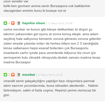
uzun seneler var
belki ben gormem amma senin Bursaspora cok katkilarinin
olacagindan eminim bunu bi koseye not et
4
hayırlısı olsun
|
17 Mayıs 2015 | 20:59
carlos escobar ve bunun gibi klavye delikanlıları.bi düşün şu
takımın yakasından.gel oyunu at sonra konuş.eleştir..ama adam
seçilmiş hala sallıyonuz.kimsenin zoruna gitmesin.zoruna gidenler
zaten sinyale çıkanlar.onları da herkes biliyor.son 2 3 sandığada
kimse sallamasın.hepsi esanaf bizlerden çok Bursasporlu
insanlardır.zarfın içinde para verenleride biliyoruz biz.onun için
sermayenin kulu olmadık olmayızda.destek zamanı.inadına texas
inadına Bursaspor
2
escobar
|
17 Mayıs 2015 | 20:38
cinaralti senin şakşakçılığını yaptığın bazı oluşumlara parmak
attım sanırım yorumlarımda, buna istinaden alevlendin... Halinin
farkındayım, sakin ol fazla coşma. Hepinizi yerine oturtucaz bir
gün.