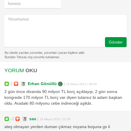
Gönder
YORUM
OKU
1
Erhan Gönüllü
|
19 Mayıs 2015 | 08:54
2 gün önce divanda 90 milyon TL borç açıklayıp, 2 gün sonra
kongrede 170 milyon TL borç var diyen tutarsız bi adam başkan
oldu. Aradaki 80 milyonu cebe indireceği aşikâr..
-2
sas
|
18 Mayıs 2015 | 15:35
ateş olmayan yerden duman çıkmaz noyana boşuna gs li