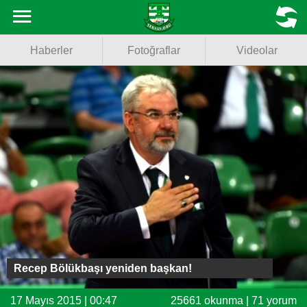
Haberler
MENU
Haberler
Fotoğraflar
Videolar
Fotoğraflar
Videolar
Basketbol
Voleybol
Puan Durumu
Fikstür
Facebook
Recep Bölükbaşı yeniden başkan!
Twitter
17 Mayıs 2015 | 00:47
25661 okunma | 71 yorum