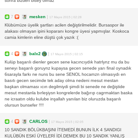
sonra bizden bisey olmaz
7
mesken
|
17 Mayıs 2015 | 02:28
Klübümüze üyelik şartları acilen değiştirilmelidir. Bursaspor ile
alakası olmayan ipini koparanı kongre üyesi yapmışlar. Koskoca
camia kimlerin eline düştü çok yazık :(
4
balx2
|
17 Mayıs 2015 | 02:15
Kulüp başarılı dienler gecen sene kacıncıydık hatrlynz mu da bu
seneyı başarılı goruynz kupaysa gecen senede yarı final oynadık
6sarayla farkı ne nuns bu sene SENOL hocamzn olmasıydı en
basıtı gecen secimde tek aday olma nedeni mesut mestan
başkan olmaması ıcın degilmiydi şimdi bi senede ne değiştide
mesut mestanla bırleşiysn kongrelerde bağırıp cagrmaktan baska
ne icraatın oldu kulube inşallah yanılan biz oluruzda başarılı
olursun bunsefer !!!!
4
CARLOS
|
17 Mayıs 2015 | 02:05
10 SANDIK BÖLÜKBAŞINI İTEMEDİ.BUNUN İLK 4 SANDIGI
KULÜBÜN ESKİ ÜYELERİ İDİ.DEMEK BU 10 SANDIK YANLIŞ