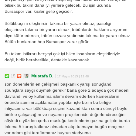
bilsek bu takım daha iyi yerlere gelecek. Bu işin ucunda
Bursaspor var, kişiler gelip geçicidir.
Bölükbaşı’nı eleştirirsin takıma bir yararı olmaz, pasoligi
eleştirirsin takıma bir yararı olmaz, tribünlerde hakkımı arıyorum
diye küfür edersin, tribün cezası yedirirsin takıma bir yararı olmaz.
Bütün bunlardan hep Bursaspor zarar görür.
Bu takım istikrarı herşeyi çok iyi bilen insanların eleştirileriyle
değil, birlik beraberlikle, destekle kazanacak.
15
Mustafa D.
|
17 Mayıs 2015 | 12:48
son dönemlerin en çekişmeli başkanlık yarışı sonuçlandı
sounçlara saygı duymak gerekir bana göre 2 adayda çok medeni
davrandı ve oy kullanma işlemi devam ederken kameraların
önünde samimi açıklamalar yaptılar işte bizim bu birliğe
ihtiyacımız var bölükbaşı seçimi kazandıktan sonra cüneyt beyle
birlikte çalışacağını ve noyanın projelerinide değerlendireceğini
söyledi o yüzden çorba musluğu kesilenlerin gazına gelipte burda
takıma 5 kuruş katkınız olmadan atıp tutmayın bugün maçımız
var adam gibi taraftarsanız buyrun stadyuma