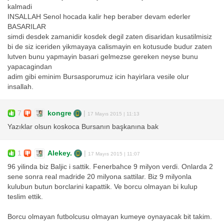
kalmadi
INSALLAH Senol hocada kalir hep beraber devam ederler
BASARILAR
simdi desdek zamanidir kosdek degil zaten disaridan kusatilmisiz
bi de siz iceriden yikmayaya calismayin en kotusude budur zaten
lutven bunu yapmayin basari gelmezse gereken neyse bunu
yapacagindan
adim gibi eminim Bursasporumuz icin hayirlara vesile olur
insallah.
7
kongre
|
17 Mayıs 2015 | 11:13
Yazıklar olsun koskoca Bursanın başkanına bak
1
Alekey.
|
17 Mayıs 2015 | 11:07
96 yilinda biz Baljic i sattik. Fenerbahce 9 milyon verdi. Onlarda 2
sene sonra real madride 20 milyona sattilar. Biz 9 milyonla
kulubun butun borclarini kapattik. Ve borcu olmayan bi kulup
teslim ettik.
Borcu olmayan futbolcusu olmayan kumeye oynayacak bit takim.