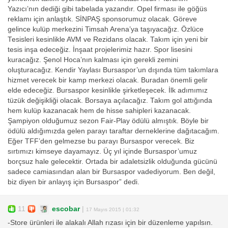
Yazıcı’nın dediği gibi tabelada yazandır. Opel firması ile göğüs
reklamı için anlaştık. SİNPAŞ sponsorumuz olacak. Göreve
gelince kulüp merkezini Timsah Arena’ya taşıyacağız. Özlüce
Tesisleri kesinlikle AVM ve Rezidans olacak. Takım için yeni bir
tesis inşa edeceğiz. İnşaat projelerimiz hazır. Spor lisesini
kuracağız. Şenol Hoca’nın kalması için gerekli zemini
oluşturacağız. Kendir Yaylası Bursaspor’un dışında tüm takımlara
hizmet verecek bir kamp merkezi olacak. Buradan önemli gelir
elde edeceğiz. Bursaspor kesinlikle şirketleşecek. İlk adımımız
tüzük değişikliği olacak. Borsaya açılacağız. Takım gol attığında
hem kulüp kazanacak hem de hisse sahipleri kazanacak.
Şampiyon olduğumuz sezon Fair-Play ödülü almıştık. Böyle bir
ödülü aldığımızda gelen parayı taraftar derneklerine dağıtacağım.
Eğer TFF’den gelmezse bu parayı Bursaspor verecek. Biz
sırtımızı kimseye dayamayız. Üç yıl içinde Bursaspor’umuz
borçsuz hale gelecektir. Ortada bir adaletsizlik olduğunda gücünü
sadece camiasından alan bir Bursaspor vadediyorum. Ben değil,
biz diyen bir anlayış için Bursaspor” dedi.
11
escobar
|
17 Mayıs 2015 | 01:32
-Store ürünleri ile alakalı Allah rızası için bir düzenleme yapılsın.