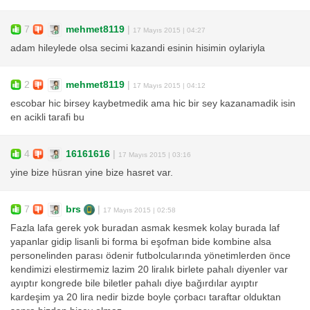
7
mehmet8119
|
17 Mayıs 2015 | 04:27
adam hileylede olsa secimi kazandi esinin hisimin oylariyla
2
mehmet8119
|
17 Mayıs 2015 | 04:12
escobar hic birsey kaybetmedik ama hic bir sey kazanamadik isin
en acikli tarafi bu
4
16161616
|
17 Mayıs 2015 | 03:16
yine bize hüsran yine bize hasret var.
7
brs
|
17 Mayıs 2015 | 02:58
Fazla lafa gerek yok buradan asmak kesmek kolay burada laf
yapanlar gidip lisanli bi forma bi eşofman bide kombine alsa
personelinden parası ödenir futbolcularında yönetimlerden önce
kendimizi elestirmemiz lazim 20 liralık birlete pahalı diyenler var
ayıptır kongrede bile biletler pahalı diye bağırdılar ayıptır
kardeşim ya 20 lira nedir bizde boyle çorbacı taraftar olduktan