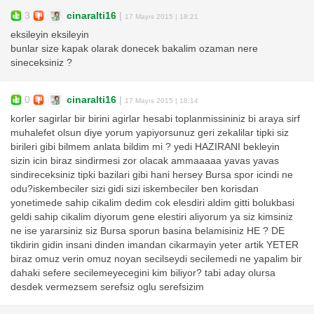
3
cinaralti16
|
17 Mayıs 2015 | 18:21
eksileyin eksileyin
bunlar size kapak olarak donecek bakalim ozaman nere
sineceksiniz ?
0
cinaralti16
|
17 Mayıs 2015 | 18:14
korler sagirlar bir birini agirlar hesabi toplanmissininiz bi araya sirf
muhalefet olsun diye yorum yapiyorsunuz geri zekalilar tipki siz
birileri gibi bilmem anlata bildim mi ? yedi HAZIRANI bekleyin
sizin icin biraz sindirmesi zor olacak ammaaaaa yavas yavas
sindireceksiniz tipki bazilari gibi hani hersey Bursa spor icindi ne
odu?iskembeciler sizi gidi sizi iskembeciler ben korisdan
yonetimede sahip cikalim dedim cok elesdiri aldim gitti bolukbasi
geldi sahip cikalim diyorum gene elestiri aliyorum ya siz kimsiniz
ne ise yararsiniz siz Bursa sporun basina belamisiniz HE ? DE
tikdirin gidin insani dinden imandan cikarmayin yeter artik YETER
biraz omuz verin omuz noyan secilseydi secilemedi ne yapalim bir
dahaki sefere secilemeyecegini kim biliyor? tabi aday olursa
desdek vermezsem serefsiz oglu serefsizim