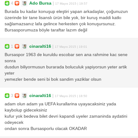
4
Ado Bursa
|
17 Mayıs 2015 | 19:57
Burada bu kadar konuşup eleştiri yapan arkadaşlar, çoğunuzun
üzerinde bir tane lisanslı ürün bile yok, bir kuruş maddi katkı
sağlamazsanız lafa gelince herkesten çok konuşursunuz.
Bursasporumuza böyle taraftar lazım değil
1
cinaralti16
|
17 Mayıs 2015 | 19:01
Bursaspor 1963 de kuruldu escobar sen ana rahmine kac sene
sonra
dusdun biliyormusun burarada boluculuk yapiyorsun yeter artik
yeter
yemezler bende seni bi bok sandim yaziklar olsun
3
cinaralti16
|
17 Mayıs 2015 | 18:50
adam olun adam ya UEFA kurallarina uyayacaksiniz yada
kaybolup gideceksiniz
kufur yok bedeva bilet devri kapandi uyeler zamaninda aydatini
odeyecek
ondan sonra Bursasporlu olacak OKADAR