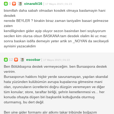
0
cinaralti16
|
17 Mayıs 2015 | 01:23
bismillah daha sabah olmadan kosdek olmaya baslamayin hani
desdek
nerede BEYLER ? birakin biraz zaman taniyalim basari gelmezse
zaten
kendiliginden gider ayip oluyor sezon basindan beri soyluyorum
secilen kim olursa olsun BASKANA tam desdek olalim iki uc mac
sonra baskan isdifa demeyin yeter artik sn _NOYAN da secilseydi
aynisini yazacakdim
12
escobar
|
17 Mayıs 2015 | 01:22
Ben Bölükbaşına destek vermeyeceğim. ben Bursaspora destek
veririm.
Bursasporun hakkını hiçbir yerde savunamayan, yapılan skandal
hata yüzünden kulübümün avrupa kupalarına gitmesine mani
olan, oyuncuların ücretlerini doğru düzgün veremeyen ve diğer
tüm konular; store, taraftar birliği, şehrin kenetlenmesi vs... her
konuda ofsayta düşen biri başkanlık koltuğunda oturmuş
oturmamış, bu dert değil.
Ben yine gider formamı alır atkımı takar tribünde boğazım