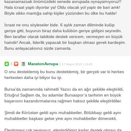
kazanamazsak önümüzdeki senede avrupada oynayamıyoruz!!
Hala icraat yaptı diyorlar ya! Oldu olacak yol yaptı de bari amk!
Böyle sikko mantığa sahip kişiler yüzünden bu ülke bu halde!
İcraat ne onu söyleseler bide. 6 aylık zaman diliminde kulüp
geriye gitti, buyurun biraz daha kulübün geriye gidişini seyredin.
Ben taraftar olarak tabikide destek vericem, vermeyen en büyük
haindir! Ancak, liderlik yapacak bir başkan olması gerek kardeşim.
Bunu anlayacaksınız sizde zamanla.
4
MaratonAvrupa
|
17 Mayıs 2015 | 13:45
O onu desteklemiş bu bunu desteklemiş, bir gerçek var ki herkes
herkesten daha iyi biliyor bu işi.
Bursa’da zamanında rahmetli Yazıcı da en ağır şekilde eleştirildi,
Ertuğrul Sağlam da, bu adamlar Bursaspor’a tarihinin en büyük
başarısını kazandırmalarına rağmen haksız şekilde eleştirildiler.
Şimdi de Körüstan geldi aynı muhabbetler, Bölükbaşı geldi aynı
muhabbetler başkası gelse yine aynı muhabbetler dönecekti.
Eleştirmeyi çok seviyoruz, eleştirdiğimiz kadar destek olmayı da