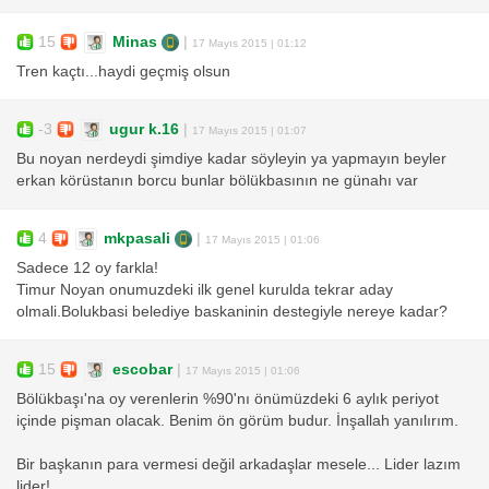
15
Minas
|
17 Mayıs 2015 | 01:12
Tren kaçtı...haydi geçmiş olsun
-3
ugur k.16
|
17 Mayıs 2015 | 01:07
Bu noyan nerdeydi şimdiye kadar söyleyin ya yapmayın beyler
erkan körüstanın borcu bunlar bölükbasının ne günahı var
4
mkpasali
|
17 Mayıs 2015 | 01:06
Sadece 12 oy farkla!
Timur Noyan onumuzdeki ilk genel kurulda tekrar aday
olmali.Bolukbasi belediye baskaninin destegiyle nereye kadar?
15
escobar
|
17 Mayıs 2015 | 01:06
Bölükbaşı'na oy verenlerin %90'nı önümüzdeki 6 aylık periyot
içinde pişman olacak. Benim ön görüm budur. İnşallah yanılırım.
Bir başkanın para vermesi değil arkadaşlar mesele... Lider lazım
lider!