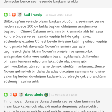
demiyolar bence sevmesemde başkanı iyi oldu
1
katl-i vacip
|
18 Mayıs 2015 | 14:23
Bölükbaşı'nın yerinde olsam başkan olduğuma sevinmek yerine
neden sadece 100 oy farkla başkan olduğumu araştırmaya
başlardım.Cüneyt Özkanın oylarının bir kısmınıda aldı bilhassa
kongre öncesi ve esnasında yaptığı birlikte çalışmalıyız
söylemleriyle,zaten Cüneyt beyde öylesine katılmış gibiydi yaptığı
konuşmada tek dayanağı Noyan'ın isminin gasrayla
geçmesiydi.Şahsi fikrim Noyan'ın projeleri ve sponsorluk
anlaşmaları daha yere sağlam basan açıklamalardı.Hayırlısı
olmasını temenni ediyorum fakat öyle olacakmış gibi
gelmiyor.Birkaç gün sonra ne demek istediğimi anlarsınız.Bence
Noyan gelmeliydi bir daha da aday olacağını sanmam kendisine
yakın kişilerden duyduğum kadarıyla bu süreçte çok yıprandığını
söylemiş hayırlısı artık
-2
davutdede
|
18 Mayıs 2015 | 12:35
Timur noyan Bursa ve Bursa disinda cevresi olan taninmis bir
insan bize katkisi cok olacakti marka degerimiz yukselcekti ,
kongrede sinpas yetkilisi opel yetkilisi yapcagi buyuk sponsorluk