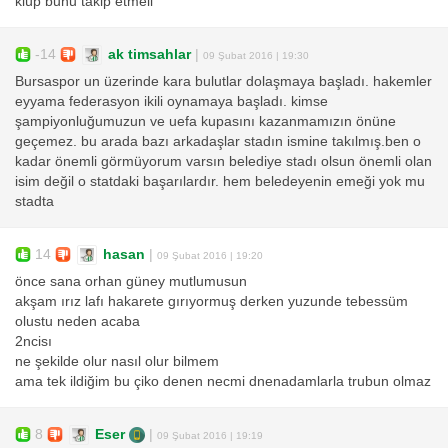
klüp bunu takip etmeli
-14
ak timsahlar
|
09 Şubat 2016 | 19:30
Bursaspor un üzerinde kara bulutlar dolaşmaya başladı. hakemler
eyyama federasyon ikili oynamaya başladı. kimse
şampiyonluğumuzun ve uefa kupasını kazanmamızın önüne
geçemez. bu arada bazı arkadaşlar stadın ismine takılmış.ben o
kadar önemli görmüyorum varsın belediye stadı olsun önemli olan
isim değil o statdaki başarılardır. hem beledeyenin emeği yok mu
stadta
14
hasan
|
09 Şubat 2016 | 19:20
önce sana orhan güney mutlumusun
akşam ırız lafı hakarete gırıyormuş derken yuzunde tebessüm
olustu neden acaba
2ncisı
ne şekilde olur nasıl olur bilmem
ama tek ildiğim bu çiko denen necmi dnenadamlarla trubun olmaz
8
Eser
|
09 Şubat 2016 | 19:19