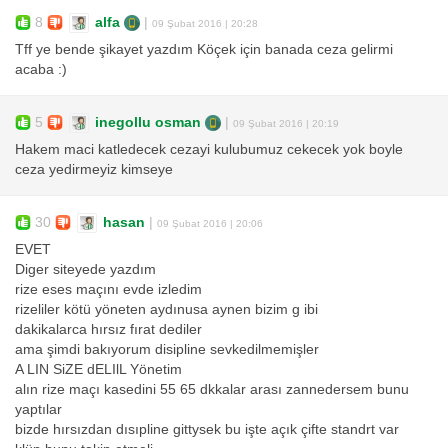
8
alfa
|
09 Şubat 2016 | 20:28
Tff ye bende şikayet yazdım Köçek için banada ceza gelirmi
acaba :)
5
inegollu osman
|
09 Şubat 2016 | 20:19
Hakem maci katledecek cezayi kulubumuz cekecek yok boyle
ceza yedirmeyiz kimseye
30
hasan
|
09 Şubat 2016 | 20:06
EVET
Diger siteyede yazdım
rize eses maçını evde izledim
rizeliler kötü yöneten aydınusa aynen bizim g ibi
dakikalarca hırsız fırat dediler
ama şimdi bakıyorum disipline sevkedilmemişler
A LIN SiZE dELIlL Yönetim
alın rize maçı kasedini 55 65 dkkalar arası zannedersem bunu
yaptılar
bizde hırsızdan dısıpline gittysek bu işte açık çifte standrt var