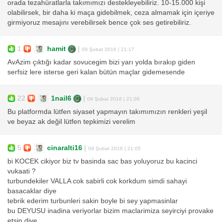
orada tezahüratlarla takımımızı destekleyebiliriz. 10-15.000 kişi
olabilirsek, bir daha ki maça gidebilmek, ceza almamak için içeriye
girmiyoruz mesajını verebilirsek bence çok ses getirebiliriz.
1
hamit
|
09 Şubat 2016 | 21:17
AvAzim çıktığı kadar sovucegim bizi yarı yolda bırakıp giden
serfsiz lere isterse geri kalan bütün maçlar gidemesende
22
1nail6
|
09 Şubat 2016 | 21:06
Bu platformda lütfen siyaset yapmayın takımımızın renkleri yeşil
ve beyaz ak değil lütfen tepkimizi verelim
5
cinaralti16
|
09 Şubat 2016 | 21:05
bi KOCEK cikiyor biz tv basinda sac bas yoluyoruz bu kacinci
vukaati ?
turbundekiler VALLA cok sabirli cok korkdum simdi sahayi
basacaklar diye
tebrik ederim turbunleri sakin boyle bi sey yapmasinlar
bu DEYUSU inadina veriyorlar bizim maclarimiza seyirciyi provake
etsin diye