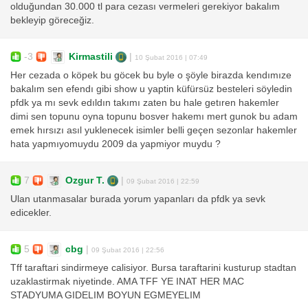
olduğundan 30.000 tl para cezası vermeleri gerekiyor bakalım
bekleyip göreceğiz.
-3
Kirmastili
|
10 Şubat 2016 | 07:49
Her cezada o köpek bu göcek bu byle o şöyle birazda kendımıze
bakalım sen efendı gibi show u yaptin küfürsüz besteleri söyledin
pfdk ya mı sevk edıldın takımı zaten bu hale getıren hakemler
dimi sen topunu oyna topunu bosver hakemı mert gunok bu adam
emek hırsızı asıl yuklenecek isimler belli geçen sezonlar hakemler
hata yapmıyomuydu 2009 da yapmiyor muydu ?
7
Ozgur T.
|
09 Şubat 2016 | 22:59
Ulan utanmasalar burada yorum yapanları da pfdk ya sevk
edicekler.
5
cbg
|
09 Şubat 2016 | 22:56
Tff taraftari sindirmeye calisiyor. Bursa taraftarini kusturup stadtan
uzaklastirmak niyetinde. AMA TFF YE INAT HER MAC
STADYUMA GIDELIM BOYUN EGMEYELIM