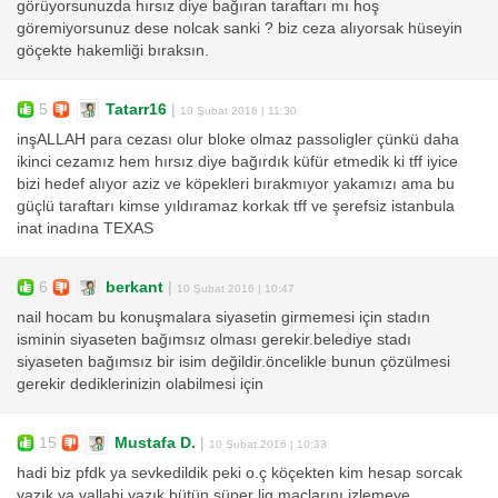
görüyorsunuzda hırsız diye bağıran taraftarı mı hoş
göremiyorsunuz dese nolcak sanki ? biz ceza alıyorsak hüseyin
göçekte hakemliği bıraksın.
5
Tatarr16
|
10 Şubat 2016 | 11:30
inşALLAH para cezası olur bloke olmaz passoligler çünkü daha
ikinci cezamız hem hırsız diye bağırdık küfür etmedik ki tff iyice
bizi hedef alıyor aziz ve köpekleri bırakmıyor yakamızı ama bu
güçlü taraftarı kimse yıldıramaz korkak tff ve şerefsiz istanbula
inat inadına TEXAS
6
berkant
|
10 Şubat 2016 | 10:47
nail hocam bu konuşmalara siyasetin girmemesi için stadın
isminin siyaseten bağımsız olması gerekir.belediye stadı
siyaseten bağımsız bir isim değildir.öncelikle bunun çözülmesi
gerekir dediklerinizin olabilmesi için
15
Mustafa D.
|
10 Şubat 2016 | 10:33
hadi biz pfdk ya sevkedildik peki o.ç köçekten kim hesap sorcak
yazık ya vallahi yazık bütün süper lig maçlarını izlemeye