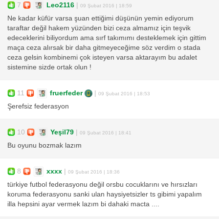
7
Leo2116
|
09 Şubat 2016 | 18:59
Ne kadar küfür varsa şuan ettiğimi düşünün yemin ediyorum
taraftar değil hakem yüzünden bizi ceza almamız için teşvik
edeceklerini biliyordum ama sırf takımımı desteklemek için gittim
maça ceza alırsak bir daha gitmeyeceğime söz verdim o stada
ceza gelsin kombinemi çok isteyen varsa aktarayım bu adalet
sistemine sizde ortak olun !
11
fruerfeder
|
09 Şubat 2016 | 18:53
Şerefsiz federasyon
10
Yeşil79
|
09 Şubat 2016 | 18:41
Bu oyunu bozmak lazım
8
xxxx
|
09 Şubat 2016 | 18:36
türkiye futbol federasyonu değil orsbu cocuklarını ve hırsızları
koruma federasyonu sanki ulan haysiyetsizler ts gibimi yapalım
illa hepsini ayar vermek lazım bi dahaki macta ....