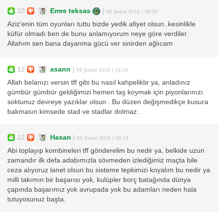
10
Emre teksas
|
09 Şubat 2016 | 18:29
Aziz'enin tüm oyunları tuttu bizde yedik afiyet olsun..kesinlikle
küfür olmadı ben de bunu anlamıyorum neye göre verdiler.
Allahım sen bana dayanma gücü ver sinirden ağlıcam
12
asann
|
09 Şubat 2016 | 18:19
Allah belanızı versin tff gibi bu nasıl kahpeliktir ya, anladınız
gümbür gümbür geldiğimizi hemen taş koymak için piyonlarınızı
soktunuz devreye yazıklar olsun . Bu düzen değişmedikçe kusura
bakmasın kimsede stad ve stadlar dolmaz .
12
Hasan
|
09 Şubat 2016 | 18:13
Abi toplayıp kombineleri tff gönderelim bu nedir ya, belkide uzun
zamandır ilk defa adabımızla sövmeden izlediğimiz maçta bile
ceza alıyoruz lanet olsun bu sisteme tepkimizi koyalım bu nedir ya
milli takımın bir başarısı yok, kulüpler borç batağında dünya
çapında başarımız yok avrupada yok bu adamları neden hala
tutuyosunuz başta.