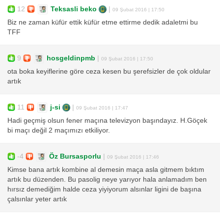
12
Teksasli beko
|
09 Şubat 2016 | 17:50
Biz ne zaman küfür ettik küfür etme ettirme dedik adaletmi bu
TFF
9
hosgeldinpmb
|
09 Şubat 2016 | 17:50
ota boka keyiflerine göre ceza kesen bu şerefsizler de çok oldular
artık
11
j-si
|
09 Şubat 2016 | 17:47
Hadi geçmiş olsun fener maçına televizyon başındayız. H.Göçek
bi maçı değil 2 maçımızı etkiliyor.
-4
Öz Bursasporlu
|
09 Şubat 2016 | 17:46
Kimse bana artık kombine al demesin maça asla gitmem bıktım
artık bu düzenden. Bu pasolig neye yarıyor hala anlamadım ben
hırsız demediğim halde ceza yiyiyorum alsınlar ligini de başına
çalsınlar yeter artık