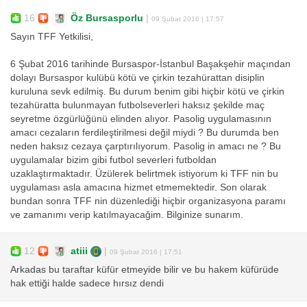
16
Öz Bursasporlu
|
09 Şubat 2016 | 17:57
Sayın TFF Yetkilisi,
6 Şubat 2016 tarihinde Bursaspor-İstanbul Başakşehir maçından
dolayı Bursaspor kulübü kötü ve çirkin tezahürattan disiplin
kuruluna sevk edilmiş. Bu durum benim gibi hiçbir kötü ve çirkin
tezahüratta bulunmayan futbolseverleri haksız şekilde maç
seyretme özgürlüğünü elinden alıyor. Pasolig uygulamasının
amacı cezaların ferdileştirilmesi değil miydi ? Bu durumda ben
neden haksız cezaya çarptırılıyorum. Pasolig in amacı ne ? Bu
uygulamalar bizim gibi futbol severleri futboldan
uzaklaştırmaktadır. Üzülerek belirtmek istiyorum ki TFF nin bu
uygulaması asla amacına hizmet etmemektedir. Son olarak
bundan sonra TFF nin düzenlediği hiçbir organizasyona paramı
ve zamanımı verip katılmayacağim. Bilginize sunarım.
12
atiii
|
09 Şubat 2016 | 17:51
Arkadas bu taraftar küfür etmeyide bilir ve bu hakem küfürüde
hak ettiği halde sadece hırsız dendi