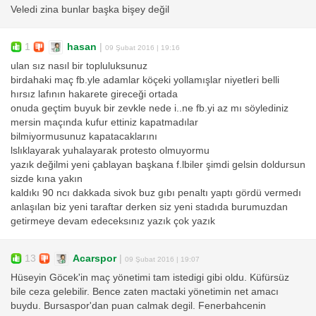
Veledi zina bunlar başka bişey değil
1
hasan
|
09 Şubat 2016 | 19:16
ulan sız nasıl bir topluluksunuz
birdahaki maç fb.yle adamlar köçeki yollamışlar niyetleri belli
hırsız lafının hakarete gireceği ortada
onuda geçtim buyuk bir zevkle nede i..ne fb.yi az mı söylediniz
mersin maçında kufur ettiniz kapatmadılar
bilmiyormusunuz kapatacaklarını
lslıklayarak yuhalayarak protesto olmuyormu
yazık değilmi yeni çablayan başkana f.lbiler şimdi gelsin doldursun
sizde kına yakın
kaldıkı 90 ncı dakkada sivok buz gıbı penaltı yaptı gördü vermedı
anlaşılan biz yeni taraftar derken siz yeni stadıda burumuzdan
getirmeye devam edeceksınız yazık çok yazık
13
Acarspor
|
09 Şubat 2016 | 19:07
Hüseyin Göcek'in maç yönetimi tam istedigi gibi oldu. Küfürsüz
bile ceza gelebilir. Bence zaten mactaki yönetimin net amacı
buydu. Bursaspor'dan puan calmak degil. Fenerbahcenin