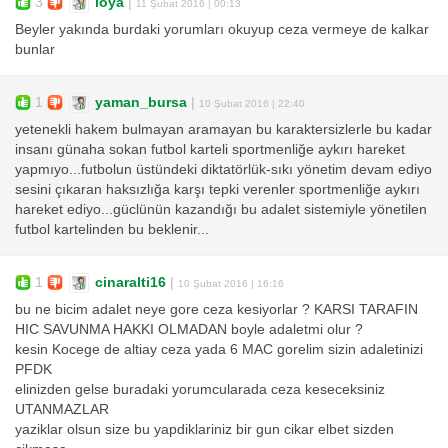
3
loya
|
11 Şubat 2016 | 00:13
Beyler yakında burdaki yorumları okuyup ceza vermeye de kalkar
bunlar
1
yaman_bursa
|
10 Şubat 2016 | 22:40
yetenekli hakem bulmayan aramayan bu karaktersizlerle bu kadar
insanı günaha sokan futbol karteli sportmenliğe aykırı hareket
yapmıyo...futbolun üstündeki diktatörlük-sıkı yönetim devam ediyo
sesini çıkaran haksızlığa karşı tepki verenler sportmenliğe aykırı
hareket ediyo...güclünün kazandığı bu adalet sistemiyle yönetilen
futbol kartelinden bu beklenir...
1
cinaralti16
|
10 Şubat 2016 | 16:16
bu ne bicim adalet neye gore ceza kesiyorlar ? KARSI TARAFIN
HIC SAVUNMA HAKKI OLMADAN boyle adaletmi olur ?
kesin Kocege de altiay ceza yada 6 MAC gorelim sizin adaletinizi
PFDK
elinizden gelse buradaki yorumcularada ceza keseceksiniz
UTANMAZLAR
yaziklar olsun size bu yapdiklariniz bir gun cikar elbet sizden