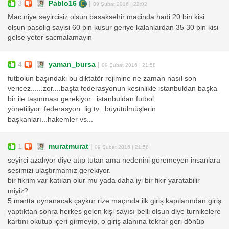
3
Pablo16
|
09 Şubat 2016 | 22:02
Mac niye seyircisiz olsun basaksehir macinda hadi 20 bin kisi
olsun pasolig sayisi 60 bin kusur geriye kalanlardan 35 30 bin kisi
gelse yeter sacmalamayin
4
yaman_bursa
|
09 Şubat 2016 | 21:58
futbolun başındaki bu diktatör rejimine ne zaman nasıl son
vericez......zor....başta federasyonun kesinlikle istanbuldan başka
bir ile taşınması gerekiyor...istanbuldan futbol
yönetiliyor..federasyon..lig tv...büyütülmüşlerin
başkanları...hakemler vs...
1
muratmurat
|
09 Şubat 2016 | 21:56
seyirci azalıyor diye atıp tutan ama nedenini göremeyen insanlara
sesimizi ulaştırmamız gerekiyor.
bir fikrim var katılan olur mu yada daha iyi bir fikir yaratabilir
miyiz?
5 martta oynanacak çaykur rize maçında ilk giriş kapılarından giriş
yaptıktan sonra herkes gelen kişi sayısı belli olsun diye turnikelere
kartını okutup içeri girmeyip, o giriş alanına tekrar geri dönüp