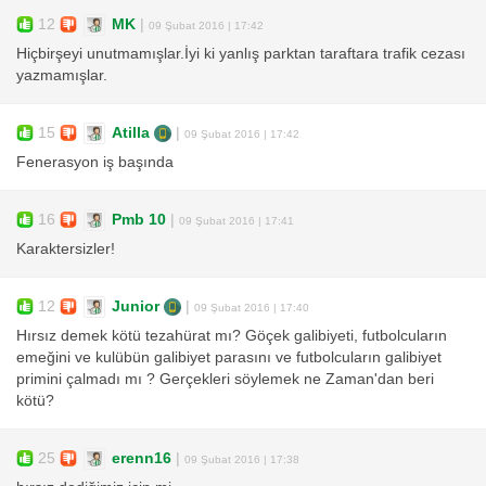
12
MK
|
09 Şubat 2016 | 17:42
Hiçbirşeyi unutmamışlar.İyi ki yanlış parktan taraftara trafik cezası
yazmamışlar.
15
Atilla
|
09 Şubat 2016 | 17:42
Fenerasyon iş başında
16
Pmb 10
|
09 Şubat 2016 | 17:41
Karaktersizler!
12
Junior
|
09 Şubat 2016 | 17:40
Hırsız demek kötü tezahürat mı? Göçek galibiyeti, futbolcuların
emeğini ve kulübün galibiyet parasını ve futbolcuların galibiyet
primini çalmadı mı ? Gerçekleri söylemek ne Zaman'dan beri
kötü?
25
erenn16
|
09 Şubat 2016 | 17:38