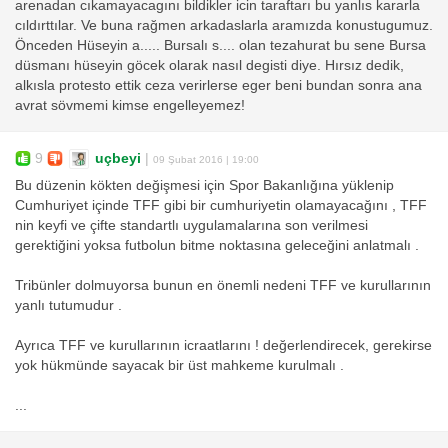
arenadan cıkamayacagını bildikler icin taraftarı bu yanlıs kararla
cıldırttılar. Ve buna rağmen arkadaslarla aramızda konustugumuz.
Önceden Hüseyin a..... Bursalı s.... olan tezahurat bu sene Bursa
düsmanı hüseyin göcek olarak nasıl degisti diye. Hırsız dedik,
alkısla protesto ettik ceza verirlerse eger beni bundan sonra ana
avrat sövmemi kimse engelleyemez!
9
uçbeyi
|
09 Şubat 2016 | 19:00
Bu düzenin kökten değişmesi için Spor Bakanlığına yüklenip
Cumhuriyet içinde TFF gibi bir cumhuriyetin olamayacağını , TFF
nin keyfi ve çifte standartlı uygulamalarına son verilmesi
gerektiğini yoksa futbolun bitme noktasına geleceğini anlatmalı .
Tribünler dolmuyorsa bunun en önemli nedeni TFF ve kurullarının
yanlı tutumudur .
Ayrıca TFF ve kurullarının icraatlarını ! değerlendirecek, gerekirse
yok hükmünde sayacak bir üst mahkeme kurulmalı .
...