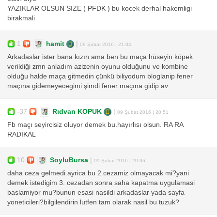
YAZIKLAR OLSUN SIZE ( PFDK ) bu kocek derhal hakemligi
birakmali
1
hamit
|
09 Şubat 2016 | 21:04
Arkadaslar ister bana kızın ama ben bu maça hüseyin köpek
verildiği zmn anladım azizenin oyunu olduğunu ve kombine
olduğu halde maça gitmedin çünkü biliyodum bloglanip fener
maçına gidemeyecegimi şimdi fener maçına gidip av
-37
Rıdvan KOPUK
|
09 Şubat 2016 | 20:51
Fb maçı seyircisiz oluyor demek bu.hayırlısı olsun. RA RA
RADİKAL
10
SoyluBursa
|
09 Şubat 2016 | 20:36
daha ceza gelmedi.ayrica bu 2.cezamiz olmayacak mi?yani
demek istedigim 3. cezadan sonra saha kapatma uygulamasi
baslamiyor mu?bunun esasi nasildi arkadaslar yada sayfa
yoneticileri?bilgilendirin lutfen tam olarak nasil bu tuzuk?