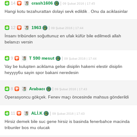
14
crash1606
|
09 Şubat 2016 | 17:45
Hangi kotu tezahurattan dolayi sevk edildik . Onu da aciklasinlar
12
1963
|
09 Şubat 2016 | 17:44
İnsanı tribünden soğuttunuz en ufak küfür bile edilmedi allah
belanızı versin
9
T 590 mesut
|
09 Şubat 2016 | 17:44
Vay be kulupten aciklama gelse disiplin hakemi elestir disiplin
heyyyy6u sayin spor bakani neredesin
8
Arabacı
|
09 Şubat 2016 | 17:43
Operasyoncu gökçek. Fenev maçı öncesinde mahsus gönderildi
11
ALİ.K
|
09 Şubat 2016 | 17:43
Hirsiz demek bile suc gene hirsiz is basinda fenerbahce macinda
tribunler bos mu olucak