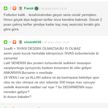
-2
Faruk
|
09 Şubat 2016 | 22:26
Futbolun katili... tezahüratından geçen sene cezalr yemişken.
Hırsız göçek diye bağıran tarftar önce kendine bakmalı. Göcek 2
puan çalmış tarftar şimdiye kadar kaç maç seyircisiz bıraktı göz
göre göre.
-9
cinaralti16
|
09 Şubat 2016 | 22:02
1nail6 + SIYASI DESDEK OLMAZSA BU IS OLMAZ
senin yasin kucuk herhalde bilmiyorsun SIVAS turbunlerinde bi
zamanlar
Latif SENERIN dev posteri turbunlerde asilirken sivasspor
sanpiyonluga oynuyordu baskan bosunami iki oldu gidiyor
ANKARAYA Bursanin o meclisde
18 VEKILI var ya ALLAH askina ist da kasimpasa belediye spor
olsa ne olur olmasa ne olur adamlar 500 kisiye mac oynuyor
usdelik ikisininde satdlari var niye ? bu DEGIRMENIN suyu
nereden geliyor?
bi dusun bakalim?