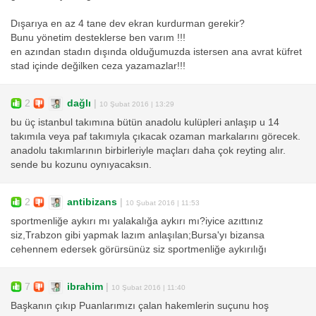
Dışarıya en az 4 tane dev ekran kurdurman gerekir?
Bunu yönetim desteklerse ben varım !!!
en azından stadın dışında olduğumuzda istersen ana avrat küfret
stad içinde değilken ceza yazamazlar!!!
2
dağlı
|
10 Şubat 2016 | 13:29
bu üç istanbul takımına bütün anadolu kulüpleri anlaşıp u 14
takımıla veya paf takımıyla çıkacak ozaman markalarını görecek.
anadolu takımlarının birbirleriyle maçları daha çok reyting alır.
sende bu kozunu oynıyacaksın.
2
antibizans
|
10 Şubat 2016 | 11:53
sportmenliğe aykırı mı yalakalığa aykırı mı?iyice azıttınız
siz,Trabzon gibi yapmak lazım anlaşılan;Bursa'yı bizansa
cehennem edersek görürsünüz siz sportmenliğe aykırılığı
7
ibrahim
|
10 Şubat 2016 | 11:40
Başkanın çıkıp Puanlarımızı çalan hakemlerin suçunu hoş