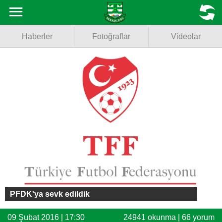
Haberler
MENU
Haberler
Fotoğraflar
Videolar
Fotoğraflar
Videolar
Basketbol
Voleybol
Puan Durumu
Fikstür
Facebook
PFDK'ya sevk edildik
Twitter
09 Şubat 2016 | 17:30
24941 okunma | 66 yorum