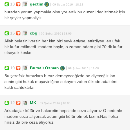
13
gectim
|
09 Şubat 2016 | 18:12
buradan yorum yapmakla olmuyor artik bu duzeni degistirmek için
bir şeyler yapmaliyiz
15
cbg
|
09 Şubat 2016 | 18:09
Allah belasini versin her kim bizi sevk ettiyse, ettirdiyse. en ufak
bir kufur edilmedi. madem boyle, o zaman adam gibi 70 dk kufur
etseydik keske.
19
Bursalı Osman
|
09 Şubat 2016 | 18:08
Bu şerefsiz hırsızlara hırsız demeyeceğizde ne diyeceğiz lan
senin gibi hukuk muşavirliğine sokayım zaten ülkede adaletmi
kaldı sahtekârlar
12
MK
|
09 Şubat 2016 | 18:03
Arkadaşlar küfür ve hakaretin hepsinde ceza alıyoruz.O nedenle
madem ceza alıyorsak adam gibi küfür etmek lazım.Nasıl olsa
hırsız da bile ceza alıyoruz.