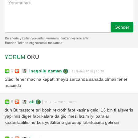
Gönder
YORUM
OKU
0
inegollu osman
|
11 Şubat 2016 | 10:20
Stadi fener macina kapattirmayiz sercanda sahada olmali fener
macinda
6
ati
|
11 Şubat 2016 | 10:10
dun Bursastore tıri bosh rexroth fabrikasina geldi 13 bin tl alisveris
yapilmis diger fabrikalara da gidilmesi lazim iyi paralar
kazanilablilir. herkes yetkililerle gorusup fabrikasina getirsin