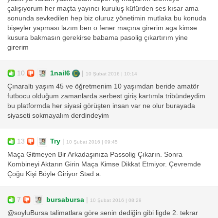
çalışıyorum her maçta yayıncı kuruluş küfürden ses kısar ama
sonunda sevkedilen hep biz oluruz yönetimin mutlaka bu konuda
bişeyler yapması lazım ben o fener maçına girerim aga kimse
kusura bakmasın gerekirse babama pasolig çıkartırım yine
girerim
10
1nail6
|
10 Şubat 2016 | 10:14
Çınaraltı yaşım 45 ve öğretmenim 10 yaşımdan beride amatör
futbocu olduğum zamanlarda serbest giriş kartımla tribündeydim
bu platformda her siyasi görüşten insan var ne olur burayada
siyaseti sokmayalım derdindeyim
13
Try
|
10 Şubat 2016 | 09:45
Maça Gitmeyen Bir Arkadaşınıza Passolig Çıkarın. Sonra
Kombineyi Aktarın Girin Maça Kimse Dikkat Etmiyor. Çevremde
Çoğu Kişi Böyle Giriyor Stad a.
7
bursabursa
|
10 Şubat 2016 | 08:29
@soyluBursa talimatlara göre senin dediğin gibi ligde 2. tekrar