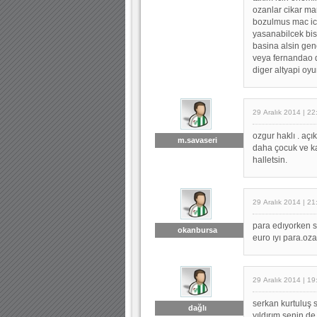
ozanlar cikar man
bozulmus mac ice
yasanabilcek bis
basina alsin gen
veya fernandao d
diger altyapi oyu
29 Aralık 2014 | 22
ozgur haklı . açı
m.savaseri
daha çocuk ve ka
halletsin.
29 Aralık 2014 | 21
para edıyorken s
okanbursa
euro ıyı para.oza
29 Aralık 2014 | 19
serkan kurtuluş 
dağlı
yıldırım senin d