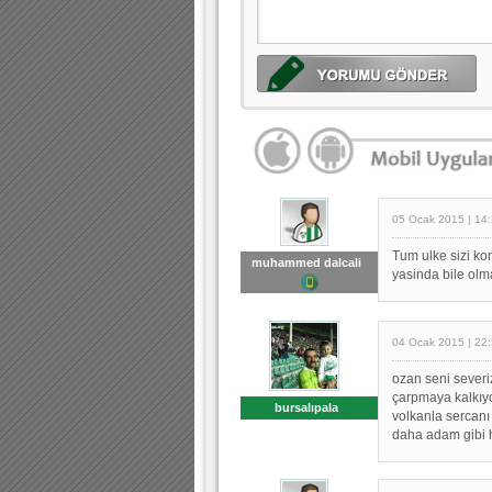
05 Ocak 2015 | 14
Tum ulke sizi ko
muhammed dalcali
yasinda bile olm
04 Ocak 2015 | 22
ozan seni sever
çarpmaya kalkıy
bursalıpala
volkanla sercanı
daha adam gibi h