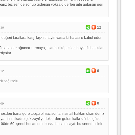
arız biz sen de sönüp gidersin yoksa diğerleri gibi ağlarsın geri
12
:36
i değeri taraftara karşı kışkırtmayin varsa bi hatası o kabul eder
r
 fırsatta dar ağacını kurmaya, istanbul köpekleri boyle futbolcular
eriyolar
6
:12
ı sağı solu
0
:09
nesden bana göre topçu olmaz sonları ismail haktan okan deniz
h yanılırım kadro çok zayıf yedeklerden gelen katkı sıfır bu güzel
 100de 60ı şenol hocanındır başka hoca olsaydı bu senede sinir