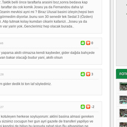
.Taktik belli önce taraftarla arasini boz,sonra bedava kap
 taraftar da cok komik Joseu ya da Fernandou daha iyi
 Ozanin mevkisi ayni mi ? Biraz Ulusal basini izleyin;hepsi ben
görmedim diyorlar..bunu son 30 senedir tek Sedat 3 (Özden)
i..Atip tutmak kolay kumdan cikarin kafanizi...Joseu ya da
var yarin yok..Genclerimiz hep olacak burada..
0
:46
avır yaparsa akıllı olmazsa kendi kaybeder, gider dağda bahçede
yvan bakar olacağı budur yani, akıllı olsun
3
:28
 gider dedik bi ton laf söylediniz.
-2
:27
 kotuleyen herkese soyluyorum: aklini basina almasi gereken
da sizsiniz cocugun her gun ayri gazete de transferi yapiliyo ve
ni kendisi de biliyo bu konuda rahat olun.Bu altyapidan ne