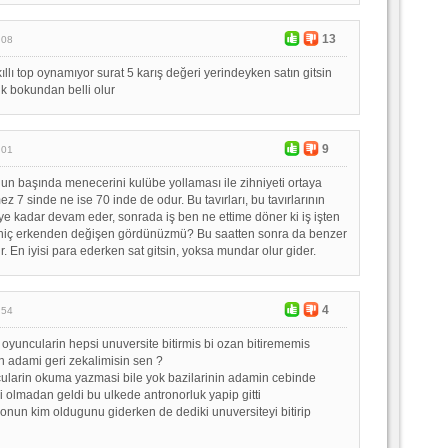
13
:08
llı top oynamıyor surat 5 karış değeri yerindeyken satın gitsin
k bokundan belli olur
9
:01
n başında menecerini kulübe yollaması ile zihniyeti ortaya
ez 7 sinde ne ise 70 inde de odur. Bu tavırları, bu tavırlarının
ye kadar devam eder, sonrada iş ben ne ettime döner ki iş işten
z hiç erkenden değişen gördünüzmü? Bu saatten sonra da benzer
tir. En iyisi para ederken sat gitsin, yoksa mundar olur gider.
4
:54
 oyuncularin hepsi unuversite bitirmis bi ozan bitirememis
n adami geri zekalimisin sen ?
cularin okuma yazmasi bile yok bazilarinin adamin cebinde
i olmadan geldi bu ulkede antronorluk yapip gitti
 onun kim oldugunu giderken de dediki unuversiteyi bitirip