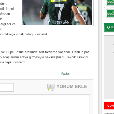
dünkü
di. İkinci
afından
de
ergiledi ve
u.
 oldukça sinirli olduğu gözlendi.
ve Filipe Josue arasında sert tartışma yaşandı. Ozan'ın pas
adaşlarının araya girmesiyle sakinleştirildi. Teknik Direktör
ne tepki gösterdi.
Paylaş
GÜN
Youtube 