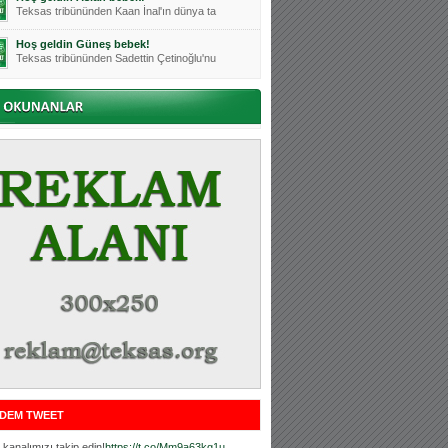
Teksas tribününden Kaan İnal'ın dünya ta
Hoş geldin Güneş bebek!
Teksas tribününden Sadettin Çetinoğlu'nu
Mutluluklar Ceyhun Tetik
Teksas tribünlerinin sevilen isimlerinde
Bursasporumuzun önü açılsın is
Teksaslı Bursasporlular Derneği Başkanı
Hoş geldin Alaz Bebek!
Teksas.org sistem yöneticisi, ekibimizin
Hoş geldin Göktuğ Bebek!
Teksas.org ekibimizden ve tribünlerimizi
Hoş geldin Kadir Kağan Bebek!
Teksas tribünlerinden Basri İleri'nin dü
Hoş geldin Ertuğrul Bebek!
Teksas tribünlerinden Emre Aydın'ın düny
MUTLULUKLAR SİNAN SILACI
Tribünlerimizin sevilen isimlerinden Sin
DEM TWEET
Hoş geldin Kerem Bebek!
Tribünlerimizden Mesut Ulusoy'un (Duka)
kanalımızı takip edin!
https://t.co/Mm9a63kg1u