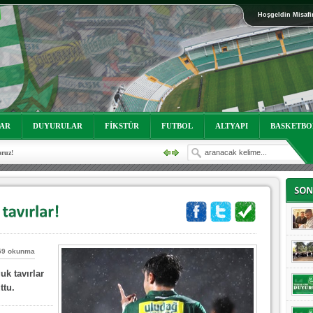
Hoşgeldin Misafi
LAR
DUYURULAR
FİKSTÜR
FUTBOL
ALTYAPI
BASKETBO
oruz!
59 okunma
k tavırlar
ttu.