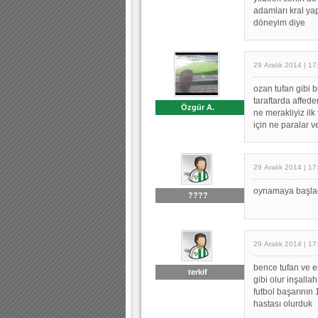
adamları kral yap
döneyim diye
29 Aralık 2014 | 17
ozan tufan gibi b
taraftarda affede
Özgür A.
ne merakliyiz ilk
için ne paralar v
29 Aralık 2014 | 17
oynamaya başlad
????
29 Aralık 2014 | 17
bence tufan ve e
terkif
gibi olur inşalla
futbol başarının
hastası olurduk