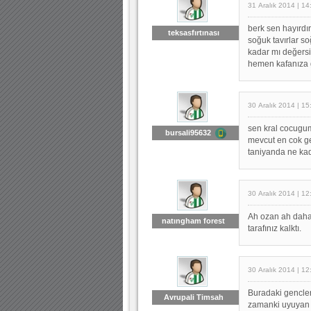
31 Aralık 2014 | 14
berk sen hayırdı
teksasfırtınası
soğuk tavırlar s
kadar mı değersi
hemen kafanıza 
30 Aralık 2014 | 15
sen kral cocugum
bursali95632
mevcut en cok ge
taniyanda ne kad
30 Aralık 2014 | 12
Ah ozan ah daha 
natıngham forest
tarafınız kalktı.
30 Aralık 2014 | 12
Buradaki gencler
Avrupali Timsah
zamanki uyuyan y