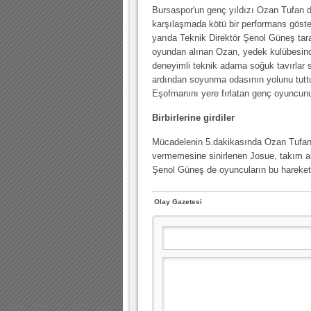
Bursaspor'un genç yıldızı Ozan Tufan 
03.01.2024 19:09 |
karşılaşmada kötü bir performans göster
Hoş geldin Güneş bebek!
yarıda Teknik Direktör Şenol Güneş tar
oyundan alınan Ozan, yedek kulübesin
deneyimli teknik adama soğuk tavırlar s
ardından soyunma odasının yolunu tutt
Eşofmanını yere fırlatan genç oyuncunun
Birbirlerine girdiler
Mücadelenin 5.dakikasında Ozan Tufan 
vermemesine sinirlenen Josue, takım ark
Şenol Güneş de oyuncuların bu hareketi
Olay Gazetesi