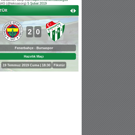
AS (@teksasorg)
5 Şubat 2019
Hoş geldin Aslan bebek!
Teksas tribününden Kaan İnal'ın dünya ta
Hoş geldin Güneş bebek!
Teksas tribününden Sadettin Çetinoğlu'nu
2
0
0
3
Fenerbahçe - Bursaspor
Bursaspor - Sepahan
Hazırlık Maçı
Hazırlık Maçı
19 Temmuz 2019 Cuma | 18:30
Fikstür
25 Temmuz 2019 Perşembe | 18: