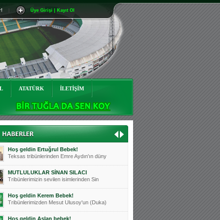
r!
|
Üye Girişi | Kayıt Ol
Mutluluklar Ceyhun Tetik
Teksas tribünlerinin sevilen isimlerinde
Bursasporumuzun önü açılsın is
Teksaslı Bursasporlular Derneği Başkanı
Hoş geldin Alaz Bebek!
Teksas.org sistem yöneticisi, ekibimizin
L
ATATÜRK
İLETİŞİM
Hoş geldin Göktuğ Bebek!
Teksas.org ekibimizden ve tribünlerimizi
Hoş geldin Kadir Kağan Bebek!
Teksas tribünlerinden Basri İleri'nin dü
Hoş geldin Ertuğrul Bebek!
Teksas tribünlerinden Emre Aydın'ın düny
MUTLULUKLAR SİNAN SILACI
Tribünlerimizin sevilen isimlerinden Sin
Hoş geldin Kerem Bebek!
Tribünlerimizden Mesut Ulusoy'un (Duka)
Hoş geldin Aslan bebek!