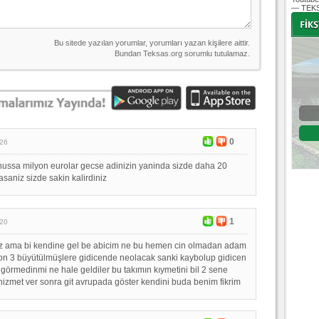
— TEKS
-
-
Bursaspor - Altınordu
1. Lig 32. Hafta
0
:26
04 Temmuz 2020 Cumartesi | 20:00
Fikstür
nussa milyon eurolar gecse adinizin yaninda sizde daha 20
asaniz sizde sakin kalirdiniz
1
:20
iz ama bi kendine gel be abicim ne bu hemen cin olmadan adam
on 3 büyütülmüşlere gidicende neolacak sanki kaybolup gidicen
 görmedinmi ne hale geldiler bu takımın kıymetini bil 2 sene
izmet ver sonra git avrupada göster kendini buda benim fikrim