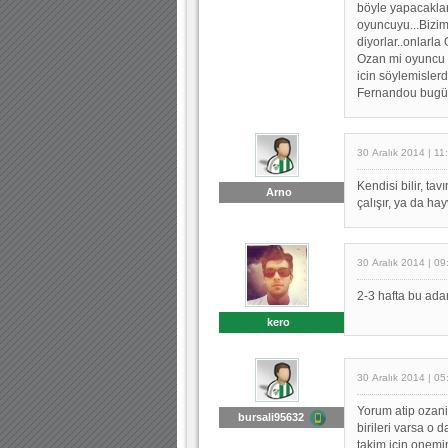
böyle yapacaklar.
oyuncuyu...Bizim
diyorlar..onlarla
Ozan mi oyuncu 
icin söylemislerd
Fernandou bugün 
30 Aralık 2014 | 11
Kendisi bilir, t
Arno
çalışır, ya da ha
30 Aralık 2014 | 09
2-3 hafta bu adam
kero
30 Aralık 2014 | 05
Yorum atip ozani
bursali95632
birileri varsa o 
takim icin onemi