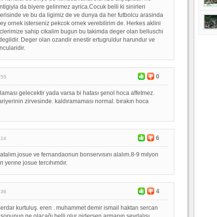
tigiyla da biyere gelinmez ayrica.Cocuk belli ki sinirleri
risinde ve bu da ligimiz de ve dunya da her futbolcu arasinda
ey ornek isterseniz pekcok ornek verebilirim de. Herkes aklini
clerimize sahip cikalim bugun bu takimda deger olan belluschi
egildir. Deger olan ozandir enestir ertugruldur harundur ve
ncularidir.
0
:55
klaması gelecektir yada varsa bi hatası şenol hoca affetmez.
riyerinin zirvesinde. kaldıramaması normal. bırakın hoca
6
:14
atalım.josue ve fernandaonun bonservısını alalım.8-9 mılyon
n yerıne josue tercıhımdır.
4
:36
serdar kurtuluş. eren . muhammet demir ismail haktan sercan
e sonunun ne olacağı belli olur gidersen armanın sevdalısı