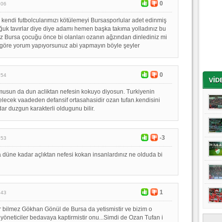
0
:06
r kendi futbolcularımızı kötülemeyi Bursasporlular adet edinmiş
oğuk tavırlar diye diye adamı hemen başka takıma yolladınız bu
z Bursa çocuğu önce bi olanları ozanın ağzından dinlediniz mi
göre yorum yapıyorsunuz abi yapmayın böyle şeyler
0
:54
usun da dun acliktan nefesin kokuyo diyosun. Turkiyenin
lecek vaadeden defansif ortasahasidir ozan tufan.kendisini
ar duzgun karakterli oldugunu bilir.
-3
:53
düne kadar açlıktan nefesi kokan insanlardınız ne olduda bi
1
:43
 bilmez Gökhan Gönül de Bursa da yetismistir ve bizim o
öneticiler bedavaya kaptirmistir onu...Simdi de Ozan Tufan i