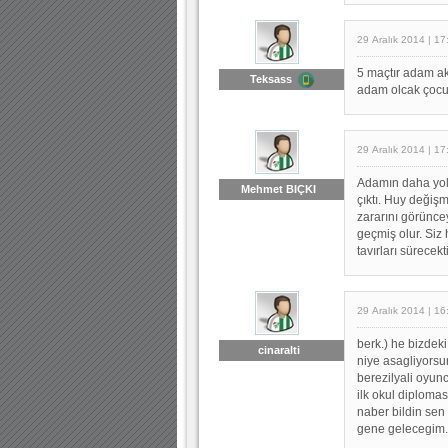
29 Aralık 2014 | 17
5 maçtır adam akı
Teksass
adam olcak çocu
29 Aralık 2014 | 17
Adamın daha yolu
Mehmet BIÇKI
çıktı. Huy değişm
zararını görünce
geçmiş olur. Si
tavırları sürecek
29 Aralık 2014 | 16
berk.) he bizdeki
cinaralti
niye asagliyorsu
berezilyali oyun
ilk okul diplomas
naber bildin sen
gene gelecegim.