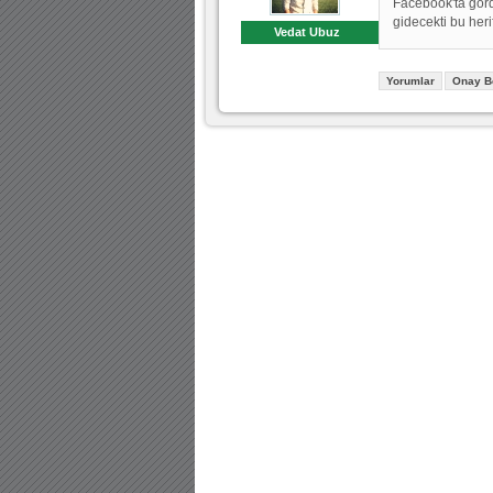
Facebook'ta görd
gidecekti bu heri
Vedat Ubuz
Yorumlar
Onay B