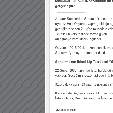
takımımız, 2015-2016 sezonunun ilk t
10.04.2023 14:44 |
Hoş geldin Göktuğ Bebek!
gerçekleştirdi.
30.12.2022 18:00 |
Hoş geldin Kadir Kağan Bebek!
Amatör Şubelerden Sorumlu Yönetim K
11.11.2025 14:13 |
Hoş geldin Ertuğrul Bebek!
üyemiz Halil Özyürek yapmış olduğu a
12.10.2025 17:30 |
MUTLULUKLAR SİNAN SILACI
geçtiğimiz sezon 2.Lig'de mücadele ede
Teknik Üniversitesi'nde forma giyen 1.
16.07.2024 14:32 |
Hoş geldin Kerem Bebek!
anlaşmaya vardıklarını açıkladı.
08.01.2024 19:01 |
Hoş geldin Aslan bebek!
Özyürek, 2015-2016 sezonunun ilk transf
Sonsırma'ya hayırlı olmasını diledi.
03.01.2024 19:09 |
Hoş geldin Güneş bebek!
Sonsırma'nın İkinci Lig Tecrübesi Y
22 Şubat 1985 tarihinde İstanbul'da d
yapıyor. Geçtiğimiz sezon 2.ligde İTÜ 
31.5 dakika süre, 13 sayı, 2 ribaunt ve 
Kariyerinde Beykozspor ile 1.Lig tecrüb
İstanbulspor, Best Balıkesir ve İstanbul
Bursaspor.org.tr