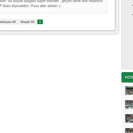
üm "oo büyük başgan süper transfer , geçen sene real madrid'e
f" falan diyecektim. Pusu attın admin :)
ekleyen #0
Onaylı #5
1