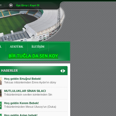
r!
|
Üye Girişi | Kayıt Ol
Mutluluklar Ceyhun Tetik
Teksas tribünlerinin sevilen isimlerinde
Bursasporumuzun önü açılsın is
Teksaslı Bursasporlular Derneği Başkanı
Hoş geldin Alaz Bebek!
Teksas.org sistem yöneticisi, ekibimizin
L
ATATÜRK
İLETİŞİM
Hoş geldin Göktuğ Bebek!
Teksas.org ekibimizden ve tribünlerimizi
Hoş geldin Kadir Kağan Bebek!
Teksas tribünlerinden Basri İleri'nin dü
Hoş geldin Ertuğrul Bebek!
Teksas tribünlerinden Emre Aydın'ın düny
MUTLULUKLAR SİNAN SILACI
Tribünlerimizin sevilen isimlerinden Sin
Hoş geldin Kerem Bebek!
Tribünlerimizden Mesut Ulusoy'un (Duka)
Hoş geldin Aslan bebek!