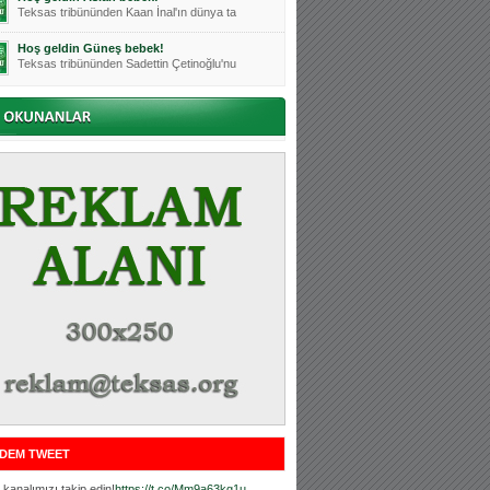
Teksas tribününden Kaan İnal'ın dünya ta
Hoş geldin Güneş bebek!
Teksas tribününden Sadettin Çetinoğlu'nu
Mutluluklar Ceyhun Tetik
Teksas tribünlerinin sevilen isimlerinde
Bursasporumuzun önü açılsın is
Teksaslı Bursasporlular Derneği Başkanı
Hoş geldin Alaz Bebek!
Teksas.org sistem yöneticisi, ekibimizin
Hoş geldin Göktuğ Bebek!
Teksas.org ekibimizden ve tribünlerimizi
Hoş geldin Kadir Kağan Bebek!
Teksas tribünlerinden Basri İleri'nin dü
Hoş geldin Ertuğrul Bebek!
Teksas tribünlerinden Emre Aydın'ın düny
MUTLULUKLAR SİNAN SILACI
Tribünlerimizin sevilen isimlerinden Sin
DEM TWEET
Hoş geldin Kerem Bebek!
Tribünlerimizden Mesut Ulusoy'un (Duka)
kanalımızı takip edin!
https://t.co/Mm9a63kg1u