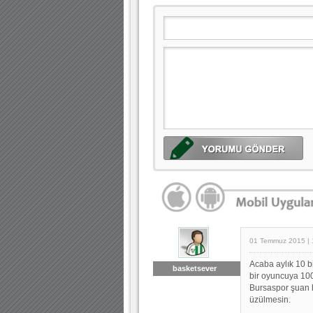
01 Temmuz 2015 | 
Acaba aylık 10 b
basketsever
bir oyuncuya 100
Bursaspor şuan ha
üzülmesin.