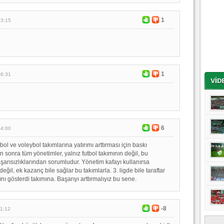
1
13:15
1
06:31
6
14:00
l ve voleybol takımlarına yatırımı arttırması için baskı
 sonra tüm yönetimler, yalnız futbol takımının değil, bu
şarısızlıklarından sorumludur. Yönetim kafayı kullanırsa
eğil, ek kazanç bile sağlar bu takımlarla. 3. ligde bile taraftar
ını gösterdi takımına. Başarıyı arttırmalıyız bu sene.
-8
11:12