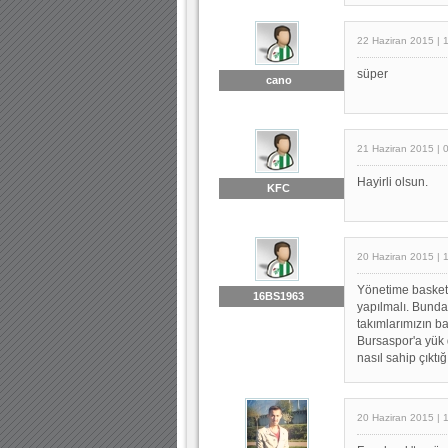
22 Haziran 2015 | 
süper
cano
21 Haziran 2015 | 
Hayirli olsun.
KFC
20 Haziran 2015 | 
Yönetime basketbo
16BS1963
yapılmalı. Bundan
takımlarımızın ba
Bursaspor'a yük d
nasıl sahip çıktığ
20 Haziran 2015 | 