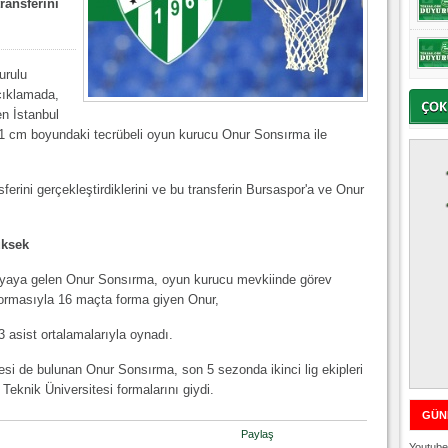
ransferini
urulu
çıklamada,
n İstanbul
91 cm boyundaki tecrübeli oyun kurucu Onur Sonsırma ile
erini gerçekleştirdiklerini ve bu transferin Bursaspor'a ve Onur
üksek
ünyaya gelen Onur Sonsırma, oyun kurucu mevkiinde görev
formasıyla 16 maçta forma giyen Onur,
3 asist ortalamalarıyla oynadı.
esi de bulunan Onur Sonsırma, son 5 sezonda ikinci lig ekipleri
 Teknik Üniversitesi formalarını giydi.
GÜN
Paylaş
Youtube 