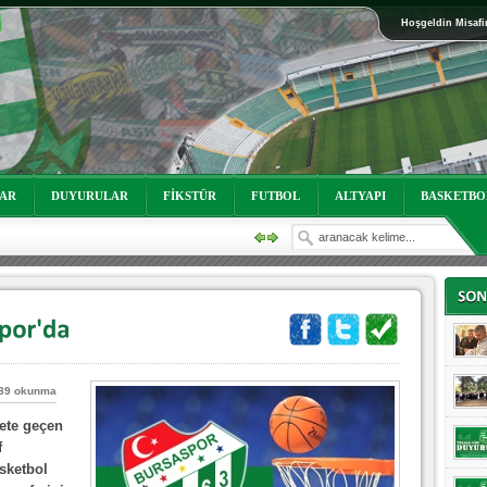
Hoşgeldin Misafi
oruz!
LAR
DUYURULAR
FİKSTÜR
FUTBOL
ALTYAPI
BASKETBO
89 okunma
yete geçen
oruz!
f
sketbol