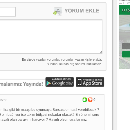
— TEKS
-
-
Bursaspor - Fenerbahçe
Süper Lig 30. hafta
03 Mayıs 2020 Pazar | 15:15
Fikstür
0
15:58
in lira gibi bir maaşı bu oyuncuya Bursaspor nasıl verebilecek ?
 bin bağlıyor ise takım bütçesi nekadar olacak? En önemli soru
yali olan parayımı harcıyor ? Hayırlı olsun,taraftarımız