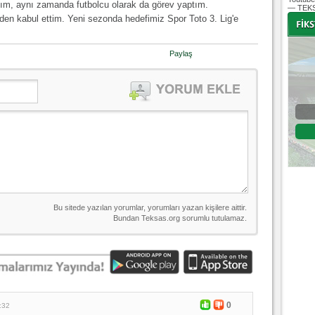
rdım, aynı zamanda futbolcu olarak da görev yaptım.
— TEKS
en kabul ettim. Yeni sezonda hedefimiz Spor Toto 3. Lig'e
Paylaş
-
-
Bursaspor - Altınordu
1. Lig 32. Hafta
04 Temmuz 2020 Cumartesi | 20:00
Fikstür
0
:32