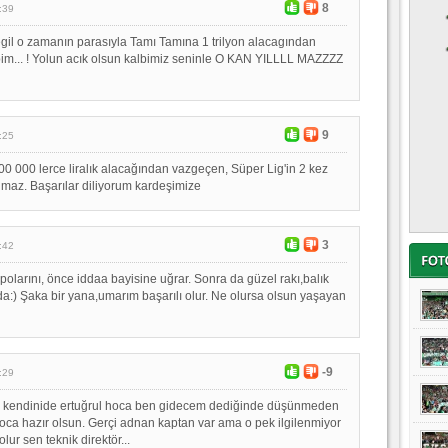
8
:39
gil o zamanın parasıyla Tamı Tamına 1 trilyon alacagından
im... ! Yolun acık olsun kalbimiz seninle O KAN YILLLL MAZZZZ
9
:25
0 000 lerce liralık alacağından vazgeçen, Süper Lig'in 2 kez
ılmaz. Başarılar diliyorum kardeşimize
3
:42
polarını, önce iddaa bayisine uğrar. Sonra da güzel rakı,balık
:) Şaka bir yana,umarım başarılı olur. Ne olursa olsun yaşayan
-9
:29
r kendinide ertuğrul hoca ben gidecem dediğinde düşünmeden
oca hazır olsun. Gerçi adnan kaptan var ama o pek ilgilenmiyor
 olur sen teknik direktör...