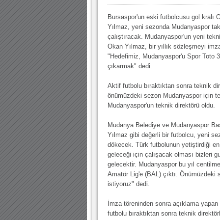
10.04.2023 14:44 |
Hoş geldin Göktuğ Bebek!
Bursaspor'un eski futbolcusu gol kralı 
30.12.2022 18:00 |
Hoş geldin Kadir Kağan Bebek!
Yılmaz, yeni sezonda Mudanyaspor tak
11.11.2025 14:13 |
Hoş geldin Ertuğrul Bebek!
çalıştıracak. Mudanyaspor'un yeni tekni
Okan Yılmaz, bir yıllık sözleşmeyi imz
12.10.2025 17:30 |
MUTLULUKLAR SİNAN SILACI
"Hedefimiz, Mudanyaspor'u Spor Toto 3.
çıkarmak" dedi.
16.07.2024 14:32 |
Hoş geldin Kerem Bebek!
08.01.2024 19:01 |
Hoş geldin Aslan bebek!
Aktif futbolu bıraktıktan sonra teknik 
önümüzdeki sezon Mudanyaspor için ter
03.01.2024 19:09 |
Hoş geldin Güneş bebek!
Mudanyaspor'un teknik direktörü oldu.
Mudanya Belediye ve Mudanyaspor Başk
Yılmaz gibi değerli bir futbolcu, yeni se
dökecek. Türk futbolunun yetiştirdiği e
geleceği için çalışacak olması bizleri 
gelecektir. Mudanyaspor bu yıl centil
Amatör Lig'e (BAL) çıktı. Önümüzdeki 
istiyoruz" dedi.
İmza töreninden sonra açıklama yapan e
futbolu bıraktıktan sonra teknik direktö