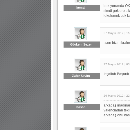
bakıyorumda OKA
kemal
simdi goklere cık
lekelemek cok k
27 Mayıs 2012 | 15
..sen bizim kral
Görkem Sezer
27 Mayıs 2012 | 03
İnşallah Başarıl
Zafer Sevim
26 Mayıs 2012 | 22
arkadaş inadınan
hasan
valenciadan tekl
arkadaş onu kast