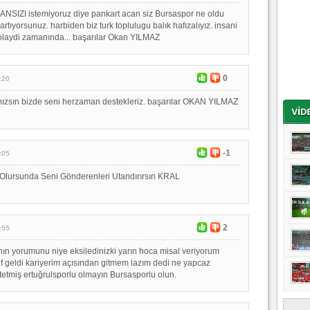
NSIZI istemiyoruz diye pankart acan siz Bursaspor ne oldu
artıyorsunuz. harbiden biz turk toplulugu balık hafızalıyız. insani
olaydi zamanında... başarılar Okan YILMAZ
0
:20
ımızsın bizde seni herzaman destekleriz. başarılar OKAN YILMAZ
-1
:05
ı Olursunda Seni Gönderenleri Utandırırsın KRAL
2
:55
ın yorumunu niye eksiledinizki yarın hoca misal veriyorum
if geldi kariyerim açısından gitmem lazım dedi ne yapcaz
etmiş ertuğrulsporlu olmayın Bursasporlu olun.