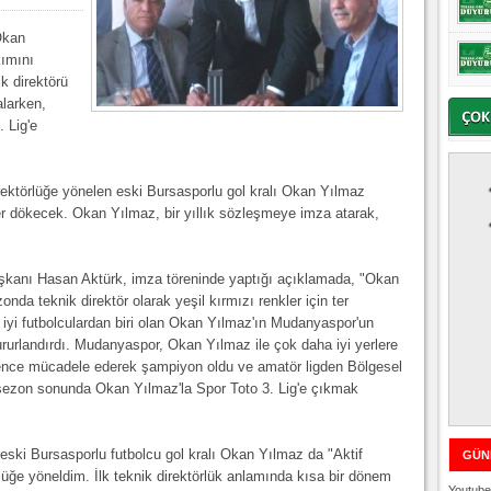
Okan
ımını
k direktörü
alarken,
 Lig'e
direktörlüğe yönelen eski Bursasporlu gol kralı Okan Yılmaz
 dökecek. Okan Yılmaz, bir yıllık sözleşmeye imza atarak,
anı Hasan Aktürk, imza töreninde yaptığı açıklamada, "Okan
zonda teknik direktör olarak yeşil kırmızı renkler için ter
n iyi futbolculardan biri olan Okan Yılmaz'ın Mudanyaspor'un
gururlandırdı. Mudanyaspor, Okan Yılmaz ile çok daha iyi yerlere
mence mücadele ederek şampiyon oldu ve amatör ligden Bölgesel
sezon sonunda Okan Yılmaz'la Spor Toto 3. Lig'e çıkmak
ski Bursasporlu futbolcu gol kralı Okan Yılmaz da "Aktif
GÜN
rlüğe yöneldim. İlk teknik direktörlük anlamında kısa bir dönem
Youtube 