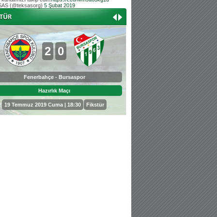
AS (@teksasorg)
5 Şubat 2019
Hoş geldin Aslan bebek!
Teksas tribününden Kaan İnal'ın dünya ta
Hoş geldin Güneş bebek!
Teksas tribününden Sadettin Çetinoğlu'nu
2
0
0
3
Fenerbahçe - Bursaspor
Bursaspor - Sepahan
Hazırlık Maçı
Hazırlık Maçı
19 Temmuz 2019 Cuma | 18:30
Fikstür
25 Temmuz 2019 Perşembe | 18: