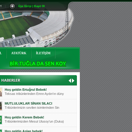
r!
|
Üye Girişi | Kayıt Ol
Mutluluklar Ceyhun Tetik
Teksas tribünlerinin sevilen isimlerinde
Bursasporumuzun önü açılsın is
Teksaslı Bursasporlular Derneği Başkanı
Hoş geldin Alaz Bebek!
Teksas.org sistem yöneticisi, ekibimizin
L
ATATÜRK
İLETİŞİM
Hoş geldin Göktuğ Bebek!
Teksas.org ekibimizden ve tribünlerimizi
Hoş geldin Kadir Kağan Bebek!
Teksas tribünlerinden Basri İleri'nin dü
Hoş geldin Ertuğrul Bebek!
Teksas tribünlerinden Emre Aydın'ın düny
MUTLULUKLAR SİNAN SILACI
Tribünlerimizin sevilen isimlerinden Sin
Hoş geldin Kerem Bebek!
Tribünlerimizden Mesut Ulusoy'un (Duka)
Hoş geldin Aslan bebek!