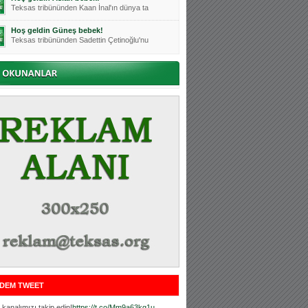
Teksas tribününden Kaan İnal'ın dünya ta
Hoş geldin Güneş bebek!
Teksas tribününden Sadettin Çetinoğlu'nu
Mutluluklar Ceyhun Tetik
Teksas tribünlerinin sevilen isimlerinde
Bursasporumuzun önü açılsın is
Teksaslı Bursasporlular Derneği Başkanı
Hoş geldin Alaz Bebek!
Teksas.org sistem yöneticisi, ekibimizin
Hoş geldin Göktuğ Bebek!
Teksas.org ekibimizden ve tribünlerimizi
Hoş geldin Kadir Kağan Bebek!
Teksas tribünlerinden Basri İleri'nin dü
Hoş geldin Ertuğrul Bebek!
Teksas tribünlerinden Emre Aydın'ın düny
MUTLULUKLAR SİNAN SILACI
Tribünlerimizin sevilen isimlerinden Sin
DEM TWEET
Hoş geldin Kerem Bebek!
Tribünlerimizden Mesut Ulusoy'un (Duka)
kanalımızı takip edin!
https://t.co/Mm9a63kg1u