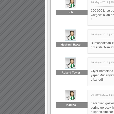
26 Mayıs 2012 | 19
100 000 lerce de
aJk
vazgecti okan ab
!
26 Mayıs 2012 | 17
Bursaspor'dan 10
Meskenli Hakan
gol kralı Okan Y
26 Mayıs 2012 | 15
Giyer Barcelona 
Roland Tower
yapar Mudanya'da
efsanedir.
26 Mayıs 2012 | 14
hadi okan göste
inadına
yerine gelecek h
o sportif direktör