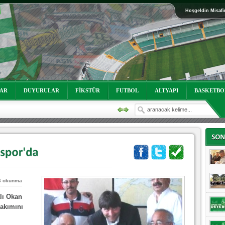
Hoşgeldin Misafi
oruz!
LAR
DUYURULAR
FİKSTÜR
FUTBOL
ALTYAPI
BASKETBO
6 okunma
oruz!
lı Okan
akımını