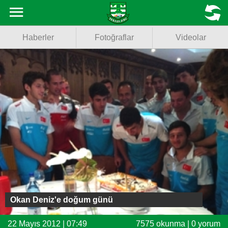
Haberler
MENU
Haberler
Fotoğraflar
Videolar
Fotoğraflar
Videolar
Basketbol
Voleybol
Puan Durumu
Fikstür
Facebook
Okan Deniz'e doğum günü
Twitter
22 Mayıs 2012 | 07:49
7575 okunma | 0 yorum