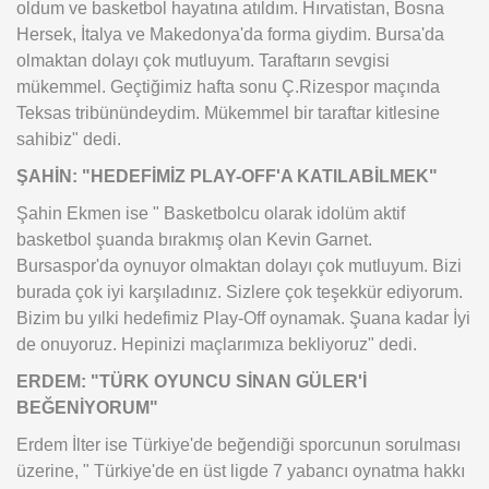
oldum ve basketbol hayatına atıldım. Hırvatistan, Bosna
Hersek, İtalya ve Makedonya'da forma giydim. Bursa'da
olmaktan dolayı çok mutluyum. Taraftarın sevgisi
mükemmel. Geçtiğimiz hafta sonu Ç.Rizespor maçında
Teksas tribünündeydim. Mükemmel bir taraftar kitlesine
sahibiz" dedi.
ŞAHİN: "HEDEFİMİZ PLAY-OFF'A KATILABİLMEK"
Şahin Ekmen ise " Basketbolcu olarak idolüm aktif
basketbol şuanda bırakmış olan Kevin Garnet.
Bursaspor'da oynuyor olmaktan dolayı çok mutluyum. Bizi
burada çok iyi karşıladınız. Sizlere çok teşekkür ediyorum.
Bizim bu yılki hedefimiz Play-Off oynamak. Şuana kadar İyi
de onuyoruz. Hepinizi maçlarımıza bekliyoruz" dedi.
ERDEM: "TÜRK OYUNCU SİNAN GÜLER'İ
BEĞENİYORUM"
Erdem İlter ise Türkiye'de beğendiği sporcunun sorulması
üzerine, " Türkiye'de en üst ligde 7 yabancı oynatma hakkı