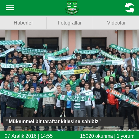
Haberler
MENU
Haberler
Fotoğraflar
Videolar
Fotoğraflar
Videolar
Basketbol
Voleybol
Puan Durumu
Fikstür
Facebook
"Mükemmel bir taraftar kitlesine sahibiz"
Twitter
07 Aralık 2016 | 14:55
15020 okunma | 1 yorum