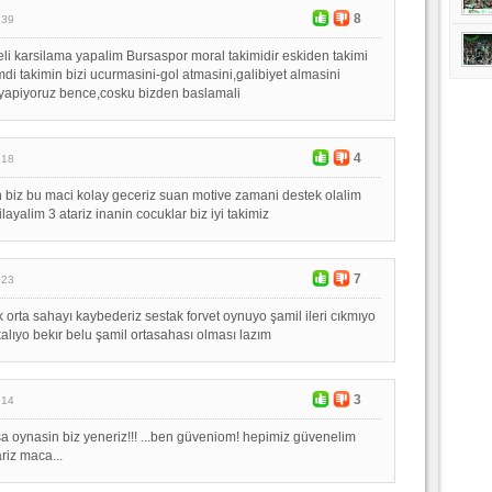
8
:39
i karsilama yapalim Bursaspor moral takimidir eskiden takimi
di takimin bizi ucurmasini-gol atmasini,galibiyet almasini
 yapiyoruz bence,cosku bizden baslamali
4
:18
n biz bu maci kolay geceriz suan motive zamani destek olalim
layalim 3 atariz inanin cocuklar biz iyi takimiz
7
:23
 orta sahayı kaybederiz sestak forvet oynuyo şamil ileri cıkmıyo
kalıyo bekır belu şamil ortasahası olması lazım
3
:14
rsa oynasin biz yeneriz!!! ...ben güveniom! hepimiz güvenelim
riz maca...