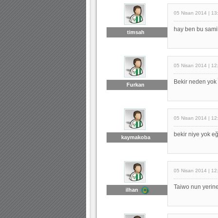
05 Nisan 2014 | 13
hay ben bu samili
timsah
05 Nisan 2014 | 12
Bekir neden yok
Furkan
05 Nisan 2014 | 12
bekir niye yok eğ
kaymakoba
05 Nisan 2014 | 12
Taiwo nun yerine
ilhan