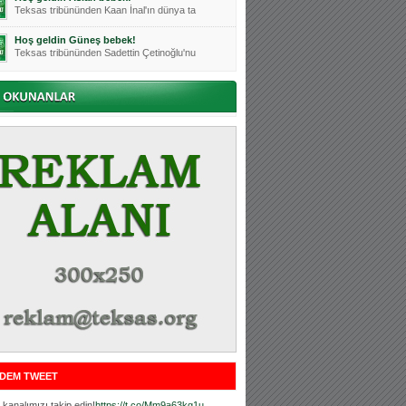
Teksas tribününden Kaan İnal'ın dünya ta
Hoş geldin Güneş bebek!
Teksas tribününden Sadettin Çetinoğlu'nu
Mutluluklar Ceyhun Tetik
Teksas tribünlerinin sevilen isimlerinde
Bursasporumuzun önü açılsın is
Teksaslı Bursasporlular Derneği Başkanı
Hoş geldin Alaz Bebek!
Teksas.org sistem yöneticisi, ekibimizin
Hoş geldin Göktuğ Bebek!
Teksas.org ekibimizden ve tribünlerimizi
Hoş geldin Kadir Kağan Bebek!
Teksas tribünlerinden Basri İleri'nin dü
Hoş geldin Ertuğrul Bebek!
Teksas tribünlerinden Emre Aydın'ın düny
MUTLULUKLAR SİNAN SILACI
Tribünlerimizin sevilen isimlerinden Sin
DEM TWEET
Hoş geldin Kerem Bebek!
Tribünlerimizden Mesut Ulusoy'un (Duka)
kanalımızı takip edin!
https://t.co/Mm9a63kg1u