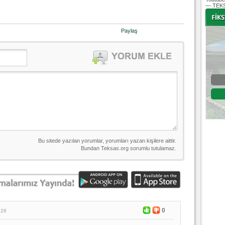
— TEKS
Paylaş
-
-
Bursaspor - Altınordu
1. Lig 32. Hafta
04 Temmuz 2020 Cumartesi | 20:00
Fikstür
0
:28