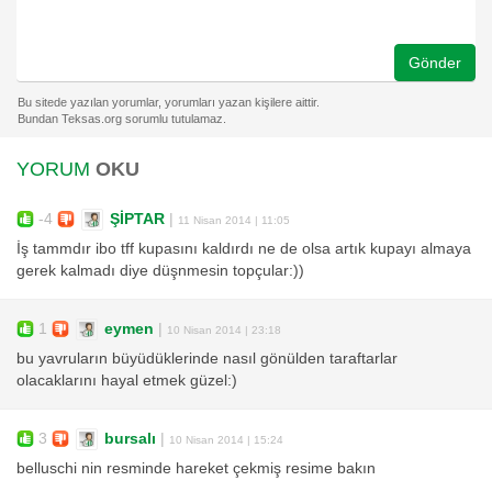
Gönder
YORUM
OKU
-4
ŞİPTAR
|
11 Nisan 2014 | 11:05
İş tammdır ibo tff kupasını kaldırdı ne de olsa artık kupayı almaya
gerek kalmadı diye düşnmesin topçular:))
1
eymen
|
10 Nisan 2014 | 23:18
bu yavruların büyüdüklerinde nasıl gönülden taraftarlar
olacaklarını hayal etmek güzel:)
3
bursalı
|
10 Nisan 2014 | 15:24
belluschi nin resminde hareket çekmiş resime bakın