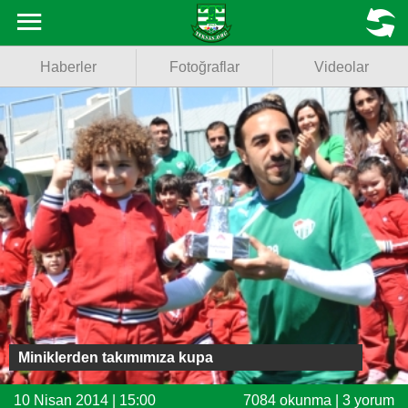
Haberler
MENU
Haberler
Fotoğraflar
Videolar
Fotoğraflar
Videolar
Basketbol
Voleybol
Puan Durumu
Fikstür
Facebook
Miniklerden takımımıza kupa
Twitter
10 Nisan 2014 | 15:00
7084 okunma | 3 yorum