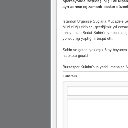
operasyonda Beşiktaş, Şişli ve Nişan
10.04.2023 14:44 |
Hoş geldin Göktuğ Bebek!
ayrı adrese eş zamanlı baskın düzenl
30.12.2022 18:00 |
Hoş geldin Kadir Kağan Bebek!
İstanbul Organize Suçlarla Mücadele Ş
11.11.2025 14:13 |
Hoş geldin Ertuğrul Bebek!
Müdürlüğü ekipleri, geçtiğimiz yıl ceza
12.10.2025 17:30 |
MUTLULUKLAR SİNAN SILACI
tahliye olan Sedat Şahin'in yeniden suç
yöneticiliği yaptığını tespit etti.
16.07.2024 14:32 |
Hoş geldin Kerem Bebek!
Şahin ve çetesi yaklaşık 6 ay boyunca t
08.01.2024 19:01 |
Hoş geldin Aslan bebek!
harekete geçildi.
03.01.2024 19:09 |
Hoş geldin Güneş bebek!
Bursaspor Kulübü'nün yetkili menajeri 
Habertürk