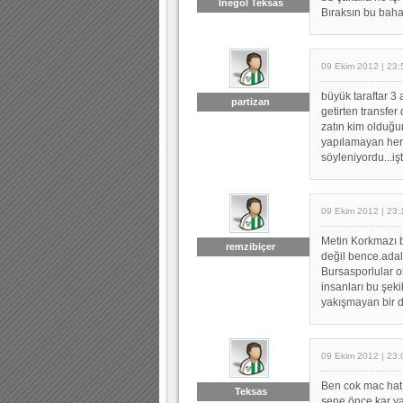
Inegöl Teksas
Bıraksın bu baha
09 Ekim 2012 | 23:
büyük taraftar 3 
partizan
getirten transfer
zatın kim olduğu
yapılamayan her
söyleniyordu...i
09 Ekim 2012 | 23:
Metin Korkmazı 
remzibiçer
değil bence.adal
Bursasporlular o
insanları bu şeki
yakışmayan bir da
09 Ekim 2012 | 23:
Ben cok mac hatı
Teksas
sene önce kar yag