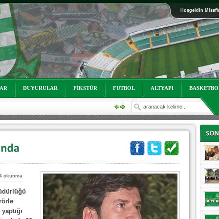
Hoşgeldin Misafi
oruz!
LAR
DUYURULAR
FİKSTÜR
FUTBOL
ALTYAPI
BASKETBO
4 okunma
üdürlüğü
oruz!
rörle
yaptığı