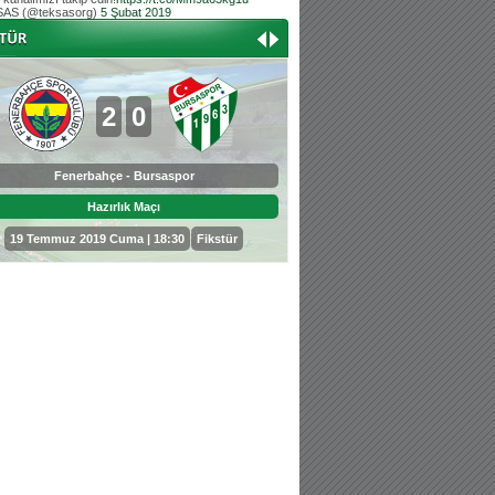
AS (@teksasorg)
5 Şubat 2019
Hoş geldin Aslan bebek!
Teksas tribününden Kaan İnal'ın dünya ta
Hoş geldin Güneş bebek!
Teksas tribününden Sadettin Çetinoğlu'nu
2
0
0
3
Fenerbahçe - Bursaspor
Bursaspor - Sepahan
Hazırlık Maçı
Hazırlık Maçı
19 Temmuz 2019 Cuma | 18:30
Fikstür
25 Temmuz 2019 Perşembe | 18: