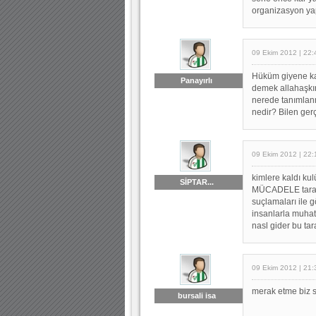
organizasyon ya
09 Ekim 2012 | 22:
Hüküm giyene kad
Panayırlı
demek allahaşkın
nerede tanımlanmı
nedir? Bilen gerç
09 Ekim 2012 | 22:
kimlere kaldı k
SİPTAR...
MÜCADELE tarafın
suçlamaları ile 
insanlarla muhat
nasl gider bu tara
09 Ekim 2012 | 21:
merak etme biz se
bursali isa