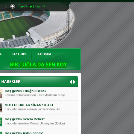
r!
|
Üye Girişi | Kayıt Ol
Mutluluklar Ceyhun Tetik
Teksas tribünlerinin sevilen isimlerinde
Bursasporumuzun önü açılsın is
Teksaslı Bursasporlular Derneği Başkanı
Hoş geldin Alaz Bebek!
Teksas.org sistem yöneticisi, ekibimizin
L
ATATÜRK
İLETİŞİM
Hoş geldin Göktuğ Bebek!
Teksas.org ekibimizden ve tribünlerimizi
Hoş geldin Kadir Kağan Bebek!
Teksas tribünlerinden Basri İleri'nin dü
Hoş geldin Ertuğrul Bebek!
Teksas tribünlerinden Emre Aydın'ın düny
MUTLULUKLAR SİNAN SILACI
Tribünlerimizin sevilen isimlerinden Sin
Hoş geldin Kerem Bebek!
Tribünlerimizden Mesut Ulusoy'un (Duka)
Hoş geldin Aslan bebek!