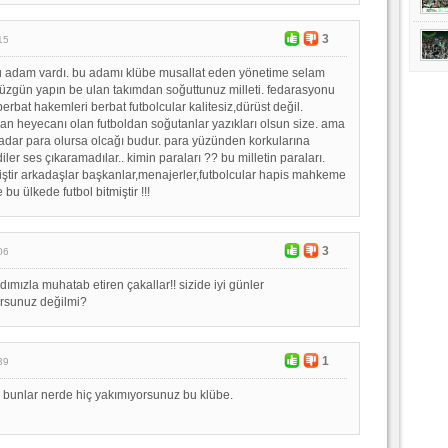
3
15
bu adam vardı. bu adamı klübe musallat eden yönetime selam
i düzgün yapın be ulan takımdan soğuttunuz milleti. fedarasyonu
erbat hakemleri berbat futbolcular kalitesiz,dürüst değil.
olan heyecanı olan futboldan soğutanlar yazıkları olsun size. ama
kadar para olursa olcağı budur. para yüzünden korkularına
diler ses çıkaramadılar.. kimin paraları ?? bu milletin paraları.
miştir arkadaşlar başkanlar,menajerler,futbolcular hapis mahkeme
bu ülkede futbol bitmiştir !!!
3
06
dımızla muhatab etiren çakallar!! sizide iyi günler
orsunuz değilmi?
1
39
bunlar nerde hiç yakımıyorsunuz bu klübe.