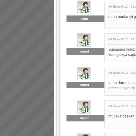
09 Ekim 2012 | 18:
daha bunlar iyi g
onur
09 Ekim 2012 | 14:
Bursaspor kulubün
murat
konuştukça sağla
09 Ekim 2012 | 14:
daha durun bakal
soner
örecek başımıza
09 Ekim 2012 | 13:
mutlaka baskanla
hasan