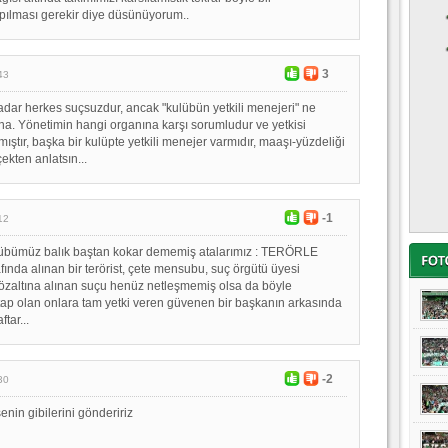
pılması gerekir diye düsünüyorum..
3
43
ar herkes suçsuzdur, ancak "kulübün yetkili menejeri" ne
a. Yönetimin hangi organına karşı sorumludur ve yetkisi
ştır, başka bir kulüpte yetkili menejer varmıdır, maaşı-yüzdeliği
ekten anlatsın...
-1
12
ulübümüz balık baştan kokar dememiş atalarımız : TERÖRLE
da alınan bir terörist, çete mensubu, suç örgütü üyesi
gözaltına alınan suçu henüz netleşmemiş olsa da böyle
ap olan onlara tam yetki veren güvenen bir başkanın arkasında
ftar...
-2
30
nin gibilerini göndeririz