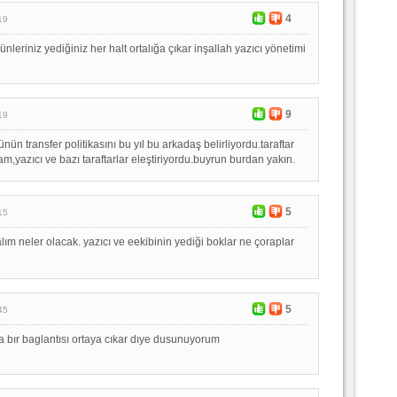
4
19
ünleriniz yediğiniz her halt ortalığa çıkar inşallah yazıcı yönetimi
9
19
ün transfer politikasını bu yıl bu arkadaş belirliyordu.taraftar
m,yazıcı ve bazı taraftarlar eleştiriyordu.buyrun burdan yakın.
5
15
ım neler olacak. yazıcı ve eekibinin yediği boklar ne çoraplar
5
45
 bır baglantısı ortaya cıkar dıye dusunuyorum