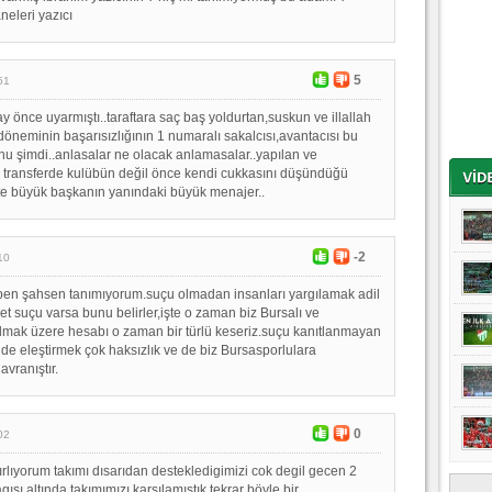
neleri yazıcı
5
51
ay önce uyarmıştı..taraftara saç baş yoldurtan,suskun ve illallah
 döneminin başarısızlığının 1 numaralı sakalcısı,avantacısı bu
nu şimdi..anlasalar ne olacak anlamasalar..yapılan ve
 transferde kulübün değil önce kendi cukkasını düşündüğü
şte büyük başkanın yanındaki büyük menajer..
-2
10
ben şahsen tanımıyorum.suçu olmadan insanları yargılamak adil
et suçu varsa bunu belirler,işte o zaman biz Bursalı ve
lmak üzere hesabı o zaman bir türlü keseriz.suçu kanıtlanmayan
lde eleştirmek çok haksızlık ve de biz Bursasporlulara
vranıştır.
0
02
rlıyorum takımı dısarıdan destekledigimizi cok degil gecen 2
ısı altında takımımızı karsılamıstık tekrar böyle bir