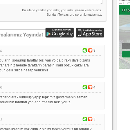
— TEKS
-
-
Bursaspor - Altınordu
8
27
1. Lig 32. Hafta
ularını sömürüp taraftar bizi yarı yolda bıraktı diye bizans
04 Temmuz 2020 Cumartesi | 20:00
Fikstür
anarsınız hemde taraftarın parasını kanı bozuk çakallara
gün gelir sizde hesap verirsiniz!
4
56
raftar olarak yürüyüş yapıp tepkimiz göstermenin zamanı
iderlerinin taraftarı yönlendirmesini bekliyoruz.
3
11
i varmış ibrahim yazıcının ? hiç mi tanımıyormuş bu adamı ?