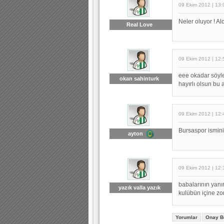
09 Ekim 2012 | 13:
Neler oluyor ! Al
Real Love
09 Ekim 2012 | 12:
eee okadar söyle
okan sahinturk
hayırlı olsun bu 
09 Ekim 2012 | 12:
Bursaspor ismini
ayton
09 Ekim 2012 | 12:
babalarının yanın
yazık valla yazık
kulübün içine zo
Yorumlar
Onay B