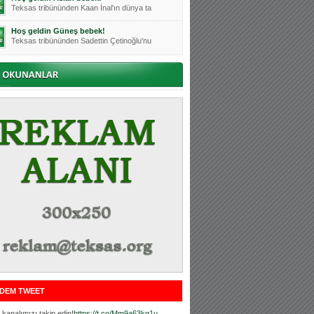
Teksas tribününden Kaan İnal'ın dünya ta
Hoş geldin Güneş bebek!
Teksas tribününden Sadettin Çetinoğlu'nu
Mutluluklar Ceyhun Tetik
Teksas tribünlerinin sevilen isimlerinde
Bursasporumuzun önü açılsın is
Teksaslı Bursasporlular Derneği Başkanı
Hoş geldin Alaz Bebek!
Teksas.org sistem yöneticisi, ekibimizin
Hoş geldin Göktuğ Bebek!
Teksas.org ekibimizden ve tribünlerimizi
Hoş geldin Kadir Kağan Bebek!
Teksas tribünlerinden Basri İleri'nin dü
Hoş geldin Ertuğrul Bebek!
Teksas tribünlerinden Emre Aydın'ın düny
MUTLULUKLAR SİNAN SILACI
Tribünlerimizin sevilen isimlerinden Sin
DEM TWEET
Hoş geldin Kerem Bebek!
Tribünlerimizden Mesut Ulusoy'un (Duka)
kanalımızı takip edin!
https://t.co/Mm9a63kg1u