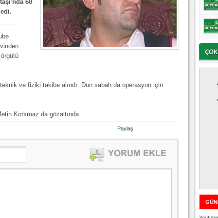
taşı'nda 60
edi.
ube
evinden
 örgütü
eknik ve fiziki takibe alındı. Dün sabah da operasyon için
Metin Korkmaz da gözaltında...
Paylaş
GÜN
Youtube 