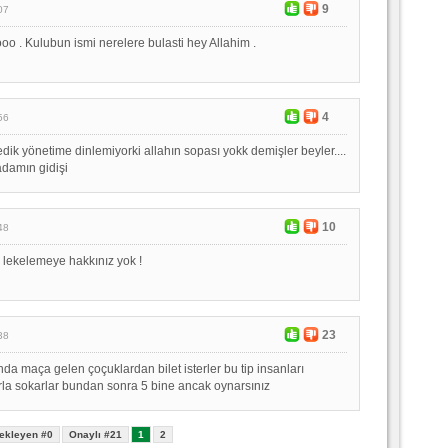
9
07
ooo . Kulubun ismi nerelere bulasti hey Allahim .
4
56
dik yönetime dinlemiyorki allahın sopası yokk demişler beyler....
adamın gidişi
10
48
 lekelemeye hakkınız yok !
23
38
da maça gelen çoçuklardan bilet isterler bu tip insanları
rla sokarlar bundan sonra 5 bine ancak oynarsınız
ekleyen #0
Onaylı #21
1
2