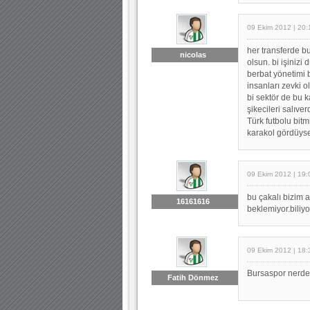
09 Ekim 2012 | 20:
her transferde 
nicolas
olsun. bi işiniz
berbat yönetimi b
insanları zevki 
bi sektör de bu 
şikecileri salıver
Türk futbolu bit
karakol gördüyse 
09 Ekim 2012 | 19:
bu çakalı bizim a
16161616
beklemiyor.biliy
09 Ekim 2012 | 18:
Bursaspor nerde 
Fatih Dönmez