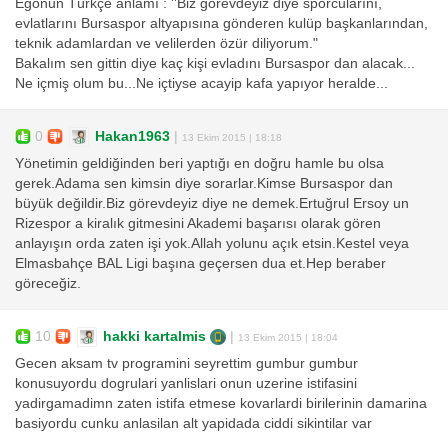
Egonun Türkçe anlamı : ''Biz görevdeyiz diye sporcularını,
evlatlarını Bursaspor altyapısına gönderen kulüp başkanlarından,
teknik adamlardan ve velilerden özür diliyorum."
Bakalım sen gittin diye kaç kişi evladını Bursaspor dan alacak...
Ne içmiş olum bu...Ne içtiyse acayip kafa yapıyor heralde...
0
Hakan1963
|
13 Ekim 2015 | 18:18
Yönetimin geldiğinden beri yaptığı en doğru hamle bu olsa
gerek.Adama sen kimsin diye sorarlar.Kimse Bursaspor dan
büyük değildir.Biz görevdeyiz diye ne demek.Ertuğrul Ersoy un
Rizespor a kiralık gitmesini Akademi başarısı olarak gören
anlayışın orda zaten işi yok.Allah yolunu açık etsin.Kestel veya
Elmasbahçe BAL Ligi başına geçersen dua et.Hep beraber
göreceğiz.
10
hakki kartalmis
|
13 Ekim 2015 | 18:04
Gecen aksam tv programini seyrettim gumbur gumbur
konusuyordu dogrulari yanlislari onun uzerine istifasini
yadirgamadimn zaten istifa etmese kovarlardi birilerinin damarina
basiyordu cunku anlasilan alt yapidada ciddi sikintilar var