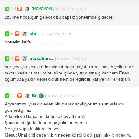
13
16161616
|
13 Ekim 2015 | 15:37
üzülme hoca.gün gelecek bu çapsız yönetimde gidecek.
5
efo
|
13 Ekim 2015 | 15:29
Yönetim istifa..................................
3
bursabursa
|
13 Ekim 2015 | 15:11
her şey için teşekkürler Mesut hoca.hayat uzun,inşallah yollarımız
tekrar kesişir umarım bu süre içinde yurt dışına çıkar hem Enes
oğlumuza yakın destek olur hem de eğiticilik kariyerini ilerletirsin
14
Bs
|
13 Ekim 2015 | 14:55
Altyapımızı iyi takip eden biri olarak söylüyorum uzun yıllardır
görmediğimiz
Adaletli ve Bursa'nın kendi öz evlatlarının
Şans bulduğu bi dönem geçirildi bu hamle
Ne için yapıldı aklım almıyor.
Mesut Ünal gibi değerli biri neden küstürüldü şaşkınlık içindeyim.