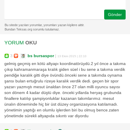
Gönder
YORUM
OKU
3
bs bursaspor
|
13 Ekim 2015 | 22:10
gelmiş geçmiş en kötü altyapı koordinatörüydü.2 yıl önce a takıma
çıkıp kahramanmaraşa kralık giden süel i bu sene a takıma verdik
pendiğe karalık gitti diye övündü.önceki sene a takımda oynama
şansı bulan ertuğrulu rizeye karalık verdik dedi. geçen bir spor
yazarı yazmıştı mesut ünaldan önce 27 olan milli oyuncu sayısı
son dönem 4 kadar düştü diye. önceki yıllarda heryaş grubunda
finallere katılıp şampiyonluklar kazanan takımlarımız. mesut
ünalın döneminde hiç bir üst düzey organizasyona katılamadı.
yönetimin yaptığı en olumlu işlerden biri bu olmuş bence.zaten
yönetimde sürekli altyapıda sıkıntı var diyordu