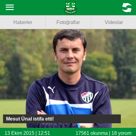
Haberler
MENU
Haberler
Fotoğraflar
Videolar
Fotoğraflar
Videolar
Basketbol
Voleybol
Puan Durumu
Fikstür
Facebook
Mesut Ünal istifa etti!
Twitter
13 Ekim 2015 | 12:51
17561 okunma | 18 yorum