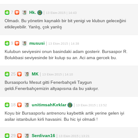
7
Hk.
|
13 Ekim 2015 | 14:43
Olmadı. Bu yönetim kaynaklı bir bit yenigi ve klubun geleceğini
etkileyebilir. Yanlış, çok yanlış
9
mususi
|
13 Ekim 2015 | 14:38
Kulubun seviyesini onun basindaki adam gosterir. Bursaspor R.
Bolukbasi seviyesinde bir kulup su an. Aci ama gercek bu.
25
MK
|
13 Ekim 2015 | 14:10
Bursasporlu Mesut gitti Fenerbahçeli Taygun
geldi.Fenerbahçemizin altyapısına da bu yakışır.
18
unitimsahKırklar
|
13 Ekim 2015 | 13:52
Koyu bir Bursasporlu antrenoru kaybettik artik yerine gelen iyi
asilar istanbulun kirli havasini. Bu hic iyi olmadi !
29
Serdivan16
|
13 Ekim 2015 | 13:21