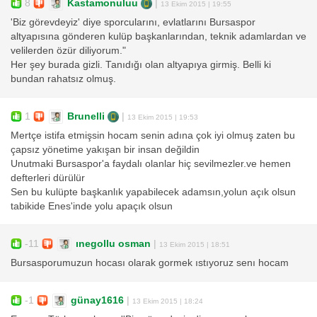
8
Kastamonuluu
|
13 Ekim 2015 | 19:55
'Biz görevdeyiz' diye sporcularını, evlatlarını Bursaspor
altyapısına gönderen kulüp başkanlarından, teknik adamlardan ve
velilerden özür diliyorum."
Her şey burada gizli. Tanıdığı olan altyapıya girmiş. Belli ki
bundan rahatsız olmuş.
1
Brunelli
|
13 Ekim 2015 | 19:53
Mertçe istifa etmişsin hocam senin adına çok iyi olmuş zaten bu
çapsız yönetime yakışan bir insan değildin
Unutmaki Bursaspor'a faydalı olanlar hiç sevilmezler.ve hemen
defterleri dürülür
Sen bu kulüpte başkanlık yapabilecek adamsın,yolun açık olsun
tabikide Enes'inde yolu apaçık olsun
-11
ınegollu osman
|
13 Ekim 2015 | 18:51
Bursasporumuzun hocası olarak gormek ıstıyoruz senı hocam
-1
günay1616
|
13 Ekim 2015 | 18:24