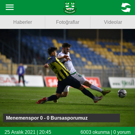
Haberler
MENU
Haberler
Fotoğraflar
Videolar
Fotoğraflar
Videolar
Basketbol
Voleybol
Puan Durumu
Fikstür
Facebook
Menemenspor 0 - 0 Bursasporumuz
Twitter
25 Aralık 2021 | 20:45
6003 okunma | 0 yorum