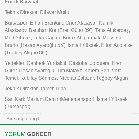
Enock Barwuah
Teknik Direktör: Dilaver Mutlu
Bursaspor: Erhan Erentürk, Onur Atasayar, Namık
Alaskarov, Batuhan Kör (Eren Güler 89'), Taha Altıkardeş,
Mert Yılmaz, Luka Capan, Burak Altıparmak, Massimo
Bruno (Hasan Ayaroğlu 55'), İsmail Yüksek, Elton Acolatse
(Tuğbey Akgün 80')
Yedekler: Canberk Yurdakul, Cristobal Jorquera, Eren
Güler, Hasan Ayaroğlu, Tim Matavz, Kerem Şen, Vefa
Temel, Kubilay Sönmez, Nicolas Zalazar, Tuğbey Akgün
Teknik Direktör: Tamer Tuna
Sarı Kart: Mazlum Demir (Menemenspor), İsmail Yüksek
(Bursaspor)
Bursaspor.org.tr
YORUM
GÖNDER