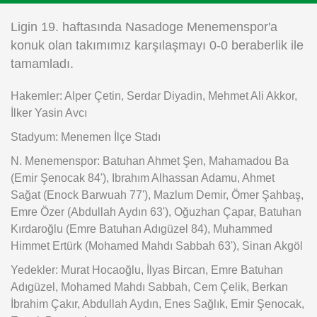
Instagram
Ligin 19. haftasında Nasadoge Menemenspor'a
konuk olan takımımız karşılaşmayı 0-0 beraberlik ile
Android
tamamladı.
Hakemler: Alper Çetin, Serdar Diyadin, Mehmet Ali Akkor,
iOS
İlker Yasin Avcı
Stadyum: Menemen İlçe Stadı
N. Menemenspor: Batuhan Ahmet Şen, Mahamadou Ba
(Emir Şenocak 84'), Ibrahım Alhassan Adamu, Ahmet
Sağat (Enock Barwuah 77'), Mazlum Demir, Ömer Şahbaş,
Emre Özer (Abdullah Aydın 63'), Oğuzhan Çapar, Batuhan
Kırdaroğlu (Emre Batuhan Adıgüzel 84), Muhammed
Himmet Ertürk (Mohamed Mahdı Sabbah 63'), Sinan Akgöl
Yedekler: Murat Hocaoğlu, İlyas Bircan, Emre Batuhan
Adıgüzel, Mohamed Mahdı Sabbah, Cem Çelik, Berkan
İbrahim Çakır, Abdullah Aydın, Enes Sağlık, Emir Şenocak,