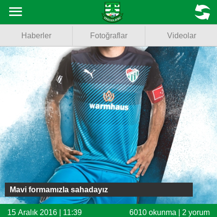
Haberler
MENU
Haberler
Fotoğraflar
Videolar
Fotoğraflar
Videolar
Basketbol
Voleybol
Puan Durumu
Fikstür
Facebook
Mavi formamızla sahadayız
Twitter
15 Aralık 2016 | 11:39
6010 okunma | 2 yorum