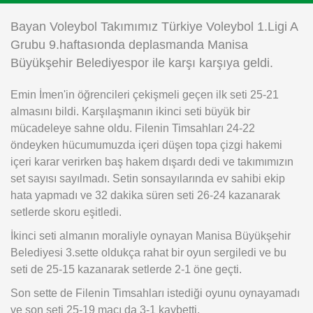
Instagram
Bayan Voleybol Takımımız Türkiye Voleybol 1.Ligi A
Grubu 9.haftasıonda deplasmanda Manisa
Android
Büyükşehir Belediyespor ile karşı karşıya geldi.
Emin İmen'in öğrencileri çekişmeli geçen ilk seti 25-21
iOS
almasını bildi. Karşılaşmanın ikinci seti büyük bir
mücadeleye sahne oldu. Filenin Timsahları 24-22
öndeyken hücumumuzda içeri düşen topa çizgi hakemi
içeri karar verirken baş hakem dışardı dedi ve takımımızın
set sayısı sayılmadı. Setin sonsayılarında ev sahibi ekip
hata yapmadı ve 32 dakika süren seti 26-24 kazanarak
setlerde skoru eşitledi.
İkinci seti almanın moraliyle oynayan Manisa Büyükşehir
Belediyesi 3.sette oldukça rahat bir oyun sergiledi ve bu
seti de 25-15 kazanarak setlerde 2-1 öne geçti.
Son sette de Filenin Timsahları istediği oyunu oynayamadı
ve son seti 25-19 maçı da 3-1 kaybetti.