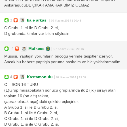
AnkaragücüDE ÇIKAR AMA RAKİBİMİZ OLMAZ
3
kale arkası
|
07 Kasım 2014 | 20:43
C Grubu 1. si ile D Grubu 2. si,
D grubunda kimler var bilen söylesin.
-4
Mafkees
|
07 Kasım 2014 | 20:16
Mususi. Yaptigin yorumlarin bircogu yerinde tespitler iceriyor.
Ancak bu habere yaptigin yoruma sasirdim ve hic yakistiramadim.
4
Kastamonulu
|
07 Kasım 2014 | 19:39
C – SON 16 TURU
(1)Grup müsabakaları sonucu gruplarında ilk 2 (iki) sırayı alan
toplam 16 (on altı) takım,
çapraz olarak aşağıdaki şekilde eşleşirler:
A Grubu 1. si ile B Grubu 2. si,
B Grubu 1. si ile A Grubu 2. si,
C Grubu 1. si ile D Grubu 2. si,
D Grubu 1. si ile C Grubu 2. si,