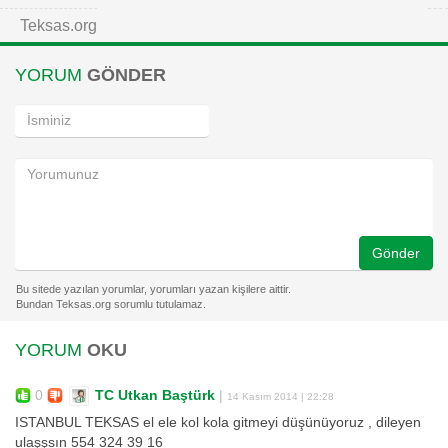
Teksas.org
YORUM
GÖNDER
Gönder
YORUM
OKU
0
TC Utkan Baştürk
|
14 Kasım 2014 | 22:28
ISTANBUL TEKSAS el ele kol kola gitmeyi düşünüyoruz , dileyen
ulaşşsın 554 324 39 16