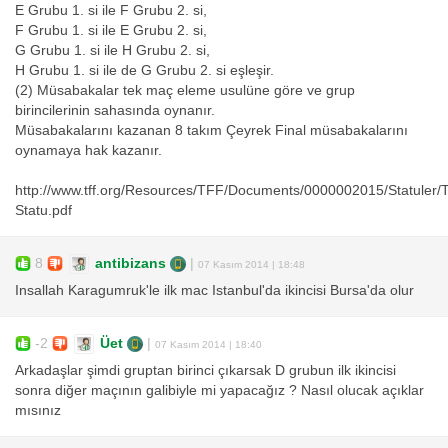
E Grubu 1. si ile F Grubu 2. si,
F Grubu 1. si ile E Grubu 2. si,
G Grubu 1. si ile H Grubu 2. si,
H Grubu 1. si ile de G Grubu 2. si eşleşir.
(2) Müsabakalar tek maç eleme usulüne göre ve grup
birincilerinin sahasında oynanır.
Müsabakalarını kazanan 8 takım Çeyrek Final müsabakalarını
oynamaya hak kazanır.
http://www.tff.org/Resources/TFF/Documents/0000002015/Statuler/
Statu.pdf
8
antibizans
|
07 Kasım 2014 | 18:48
Insallah Karagumruk'le ilk mac Istanbul'da ikincisi Bursa'da olur
-2
Üet
|
07 Kasım 2014 | 18:40
Arkadaşlar şimdi gruptan birinci çıkarsak D grubun ilk ikincisi
sonra diğer maçının galibiyle mi yapacağız ? Nasıl olucak açıklar
mısınız