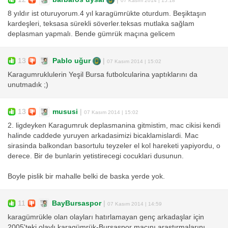
8 yıldır ist oturuyorum.4 yıl karagümrükte oturdum. Beşiktaşın
kardeşleri, teksasa sürekli söverler.teksas mutlaka sağlam
deplasman yapmalı. Bende gümrük maçına gelicem
13
Pablo uğur
|
07 Kasım 2014 | 15:02
Karagumruklulerin Yeşil Bursa futbolcularina yaptıklarını da
unutmadık ;)
13
mususi
|
07 Kasım 2014 | 15:02
2. ligdeyken Karagumruk deplasmanina gitmistim, mac cikisi kendi
halinde caddede yuruyen arkadasimizi bicaklamislardi. Mac
sirasinda balkondan basortulu teyzeler el kol hareketi yapiyordu, o
derece. Bir de bunlarin yetistirecegi cocuklari dusunun.
Boyle pislik bir mahalle belki de baska yerde yok.
11
BayBursaspor
|
07 Kasım 2014 | 14:59
karagümrükle olan olayları hatırlamayan genç arkadaşlar için
2005'teki olaylı karagümrük-Bursaspor maçını araştırmalarını