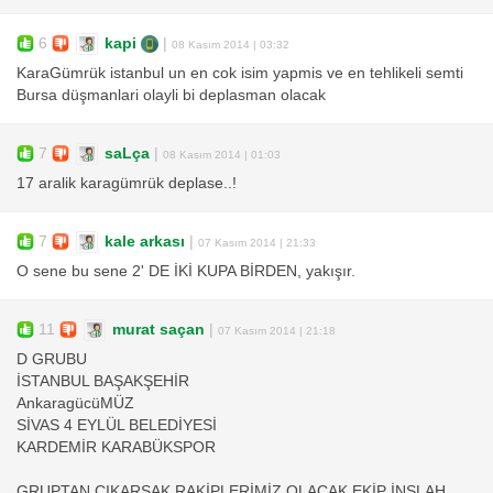
6
kapi
|
08 Kasım 2014 | 03:32
KaraGümrük istanbul un en cok isim yapmis ve en tehlikeli semti
Bursa düşmanlari olayli bi deplasman olacak
7
saLça
|
08 Kasım 2014 | 01:03
17 aralik karagümrük deplase..!
7
kale arkası
|
07 Kasım 2014 | 21:33
O sene bu sene 2' DE İKİ KUPA BİRDEN, yakışır.
11
murat saçan
|
07 Kasım 2014 | 21:18
D GRUBU
İSTANBUL BAŞAKŞEHİR
AnkaragücüMÜZ
SİVAS 4 EYLÜL BELEDİYESİ
KARDEMİR KARABÜKSPOR
GRUPTAN ÇIKARSAK RAKİPLERİMİZ OLACAK EKİP İNŞLAH