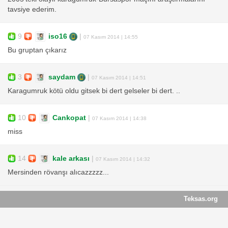
tavsiye ederim.
9
iso16
|
07 Kasım 2014 | 14:55
Bu gruptan çıkarız
3
saydam
|
07 Kasım 2014 | 14:51
Karagumruk kötü oldu gitsek bi dert gelseler bi dert. ..
10
Cankopat
|
07 Kasım 2014 | 14:38
miss
14
kale arkası
|
07 Kasım 2014 | 14:32
Mersinden rövanşı alıcazzzzz...
Teksas.org