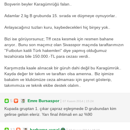
Boşverin beyler Karagümrüğü falan..
Adamlar 2.lig B grubunda 15. sırada ve düşmeye oynuyorlar..
Anlayacağınız tuzları kuru, kaybedecekleri hiç birşey yok..
Bizi ise görüyorsunuz; Tff ceza kesmek için resmen bahane
arıyor.. Bunu son maçımız olan Sivasspor maçında taraftarımızın
''Futbolun katili Türk hakemleri'' diye yapmış olduğumuz
tezahürata bile 150.000.-TL para cezası verdi..
Karşımızda kaale alınacak bir güruh dahi değil bu Karagümrük..
Kayda değer bir takım ve taraftarı olsa amenna.. Biz işimize
bakalım ve klubümüze ceza almaması için gayret gösterip,
takımımıza ve teknik ekibe destek olalım..
5
Emre Bursaspor
|
07 Kasım 2014 | 15:24
Kupada gruptan 1. çıkar çapraz eşleşmede D grubundan kim
gelirse gelsin eleriz. Yarı final ihtimali en az %90
12
barbaros uysal
|
07 Kasım 2014 | 15:18