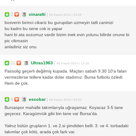
2
cinaralti
|
08 Kasım 2014 | 23:08
bosverin birinci cikariz bu gurupdan uzmeyin tatli caninizi
bu kadro bu sene cok is yapar
hani bi ata sozumuz vardir bizim inek evin yolunu bilirde onune bi
pic cikmasin
anladiniz siz onu.
11
Ultras1963
|
08 Kasım 2014 | 13:19
Passolig geçerli değilmiş kupada. Maçları sabah 9.30 10'a falan
vermezlerse tellere kadar dolar stadımız. Bursa futbolu özledi.
Hem de çok.
4
escobar
|
08 Kasım 2014 | 03:52
Bursaspor mahalle takımlarıyla uğraşamaz. Koyacaz 3-5 tane
geçecez. Karagümrük gibi bin tane var Bursa'da.
Yalnız bütün grupların 1. ve 2.si şimdiden belli. 3. ve 4. torbadaki
takımlar çok kötü, arada çok fark var.