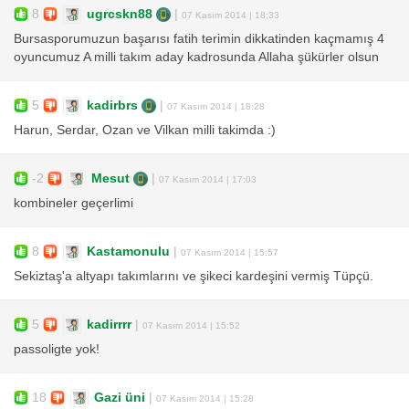
8
ugrcskn88
|
07 Kasım 2014 | 18:33
Bursasporumuzun başarısı fatih terimin dikkatinden kaçmamış 4
oyuncumuz A milli takım aday kadrosunda Allaha şükürler olsun
5
kadirbrs
|
07 Kasım 2014 | 18:28
Harun, Serdar, Ozan ve Vilkan milli takimda :)
-2
Mesut
|
07 Kasım 2014 | 17:03
kombineler geçerlimi
8
Kastamonulu
|
07 Kasım 2014 | 15:57
Sekiztaş'a altyapı takımlarını ve şikeci kardeşini vermiş Tüpçü.
5
kadirrrr
|
07 Kasım 2014 | 15:52
passoligte yok!
18
Gazi üni
|
07 Kasım 2014 | 15:28