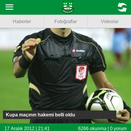
Haberler
MENU
Haberler
Fotoğraflar
Videolar
Fotoğraflar
Videolar
Basketbol
Voleybol
Puan Durumu
Fikstür
Facebook
Kupa maçının hakemi belli oldu
Twitter
17 Aralık 2012 | 21:41
6266 okunma | 0 yorum