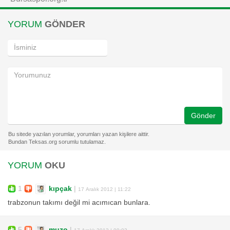
YORUM
GÖNDER
Gönder
YORUM
OKU
1
kıpçak
|
17 Aralık 2012 | 11:22
trabzonun takımı değil mi acımıcan bunlara.
5
muzo
|
17 Aralık 2012 | 09:02