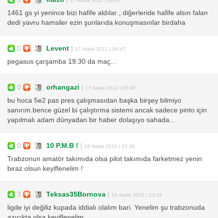
1461 gs yi yenince bizi hafife aldılar , diğerleride hafife alsın falan
dedi yavru hamsiler ezin şunlarıda konuşmasınlar birdaha
0
Levent
|
17 Aralık 2012 | 06:47
pegasus çarşamba 19:30 da maç...
0
orhangazi
|
17 Aralık 2012 | 00:46
bu hoca 5e2 pas pres çalışmasıdan başka birşey bilmiyo
sanırım.bence güzel bi çalıştırma sistemi ancak sadece pinto için
yapılmalı adam dünyadan bir haber dolaşıyo sahada...
0
10 P.M.B !
|
16 Aralık 2012 | 23:38
Trabzonun amatör takımıda olsa pilot takımıda farketmez yenin
biraz olsun keyiflenelim !
3
Teksas35Bornova
|
16 Aralık 2012 | 23:19
ligde iyi değiliz kupada iddialı olalım bari. Yenelim şu trabzonuda
azıcıkta olsa keyiflenelim