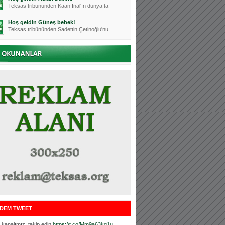
Teksas tribününden Kaan İnal'ın dünya ta
Hoş geldin Güneş bebek!
Teksas tribününden Sadettin Çetinoğlu'nu
Mutluluklar Ceyhun Tetik
Teksas tribünlerinin sevilen isimlerinde
Bursasporumuzun önü açılsın is
Teksaslı Bursasporlular Derneği Başkanı
Hoş geldin Alaz Bebek!
Teksas.org sistem yöneticisi, ekibimizin
Hoş geldin Göktuğ Bebek!
Teksas.org ekibimizden ve tribünlerimizi
Hoş geldin Kadir Kağan Bebek!
Teksas tribünlerinden Basri İleri'nin dü
Hoş geldin Ertuğrul Bebek!
Teksas tribünlerinden Emre Aydın'ın düny
MUTLULUKLAR SİNAN SILACI
Tribünlerimizin sevilen isimlerinden Sin
DEM TWEET
Hoş geldin Kerem Bebek!
Tribünlerimizden Mesut Ulusoy'un (Duka)
kanalımızı takip edin!
https://t.co/Mm9a63kg1u