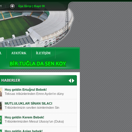
r!
|
Üye Girişi | Kayıt Ol
Mutluluklar Ceyhun Tetik
Teksas tribünlerinin sevilen isimlerinde
Bursasporumuzun önü açılsın is
Teksaslı Bursasporlular Derneği Başkanı
Hoş geldin Alaz Bebek!
Teksas.org sistem yöneticisi, ekibimizin
L
ATATÜRK
İLETİŞİM
Hoş geldin Göktuğ Bebek!
Teksas.org ekibimizden ve tribünlerimizi
Hoş geldin Kadir Kağan Bebek!
Teksas tribünlerinden Basri İleri'nin dü
Hoş geldin Ertuğrul Bebek!
Teksas tribünlerinden Emre Aydın'ın düny
MUTLULUKLAR SİNAN SILACI
Tribünlerimizin sevilen isimlerinden Sin
Hoş geldin Kerem Bebek!
Tribünlerimizden Mesut Ulusoy'un (Duka)
Hoş geldin Aslan bebek!