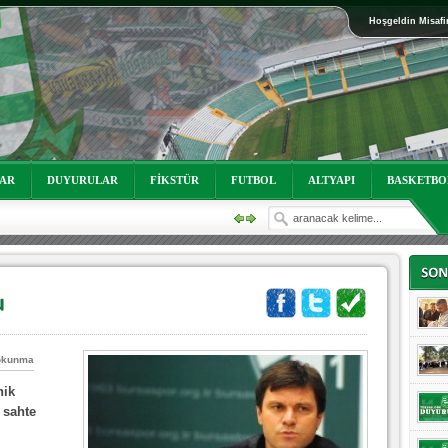
Hoşgeldin Misafi
oruz!
LAR
DUYURULAR
FİKSTÜR
FUTBOL
ALTYAPI
BASKETBO
okunma
oruz!
nik
 sahte