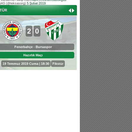
AS (@teksasorg)
5 Şubat 2019
Hoş geldin Aslan bebek!
Teksas tribününden Kaan İnal'ın dünya ta
Hoş geldin Güneş bebek!
Teksas tribününden Sadettin Çetinoğlu'nu
2
0
0
3
Fenerbahçe - Bursaspor
Bursaspor - Sepahan
Hazırlık Maçı
Hazırlık Maçı
19 Temmuz 2019 Cuma | 18:30
Fikstür
25 Temmuz 2019 Perşembe | 18: