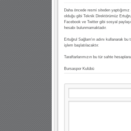
10.04.2023 14:44 |
Hoş geldin Göktuğ Bebek!
Daha öncede resmi siteden yaptığımız
30.12.2022 18:00 |
Hoş geldin Kadir Kağan Bebek!
olduğu gibi Teknik Direktörümüz Ertuğr
11.11.2025 14:13 |
Hoş geldin Ertuğrul Bebek!
Facebook ve Twitter gibi sosyal paylaş
hesabı bulunmamaktadır.
12.10.2025 17:30 |
MUTLULUKLAR SİNAN SILACI
Ertuğrul Sağlam'ın adını kullanarak bu 
16.07.2024 14:32 |
Hoş geldin Kerem Bebek!
işlem başlatılacaktır.
08.01.2024 19:01 |
Hoş geldin Aslan bebek!
Taraftarlarımızın bu tür sahte hesaplara 
03.01.2024 19:09 |
Hoş geldin Güneş bebek!
Bursaspor Kulübü