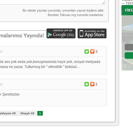
— TEKS
-
-
Bursaspor - Altınordu
3
47
1. Lig 32. Hafta
 da ses yok seda yok,konuşmasında hayır yok, sosyal medyada
04 Temmuz 2020 Cumartesi | 20:00
Fikstür
asa ne yazar. Tutturmuş bir '' efendilik '' türküsü....
1
01
 Şerefsizler.
ekleyen #0
Onaylı #2
1