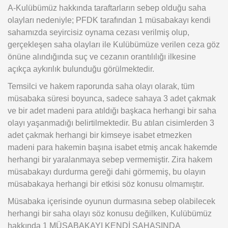
A-Kulübümüz hakkında taraftarların sebep olduğu saha
olayları nedeniyle; PFDK tarafından 1 müsabakayı kendi
sahamızda seyircisiz oynama cezası verilmiş olup,
gerçekleşen saha olayları ile Kulübümüze verilen ceza göz
önüne alındığında suç ve cezanın orantılılığı ilkesine
açıkça aykırılık bulunduğu görülmektedir.
Temsilci ve hakem raporunda saha olayı olarak, tüm
müsabaka süresi boyunca, sadece sahaya 3 adet çakmak
ve bir adet madeni para atıldığı başkaca herhangi bir saha
olayı yaşanmadığı belirtilmektedir. Bu atılan cisimlerden 3
adet çakmak herhangi bir kimseye isabet etmezken
madeni para hakemin başına isabet etmiş ancak hakemde
herhangi bir yaralanmaya sebep vermemiştir. Zira hakem
müsabakayı durdurma gereği dahi görmemiş, bu olayın
müsabakaya herhangi bir etkisi söz konusu olmamıştır.
Müsabaka içerisinde oyunun durmasına sebep olabilecek
herhangi bir saha olayı söz konusu değilken, Kulübümüz
hakkında 1 MÜSABAKAYI KENDİ SAHASINDA