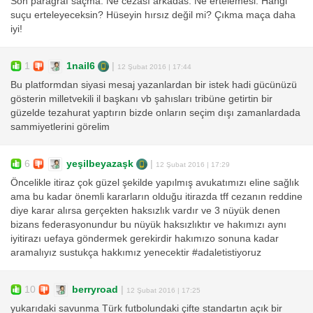
Son paragraf saçma. Ne cezası arkadas. Ne ertelemesi. Hangi
suçu erteleyeceksin? Hüseyin hırsız değil mi? Çıkma maça daha
iyi!
1
1nail6
|
12 Şubat 2016 | 17:44
Bu platformdan siyasi mesaj yazanlardan bir istek hadi gücünüzü
gösterin milletvekili il başkanı vb şahısları tribüne getirtin bir
güzelde tezahurat yaptırın bizde onların seçim dışı zamanlardada
sammiyetlerini görelim
6
yeşilbeyazaşk
|
12 Şubat 2016 | 17:29
Öncelikle itiraz çok güzel şekilde yapılmış avukatımızı eline sağlık
ama bu kadar önemli kararların olduğu itirazda tff cezanın reddine
diye karar alırsa gerçekten haksızlık vardır ve 3 nüyük denen
bizans federasyonundur bu nüyük haksızlıktır ve hakımızı aynı
iyitirazı uefaya göndermek gerekirdir hakımızo sonuna kadar
aramalıyız sustukça hakkımız yenecektir #adaletistiyoruz
10
berryroad
|
12 Şubat 2016 | 17:25
yukarıdaki savunma Türk futbolundaki çifte standartın açık bir