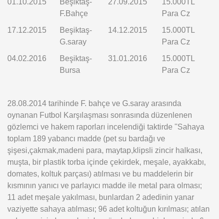
01.10.2015
Beşiktaş-
27.09.2015
15.000TL
F.Bahçe
Para Cz
17.12.2015
Beşiktaş-
14.12.2015
15.000TL
G.saray
Para Cz
04.02.2016
Beşiktaş-
31.01.2016
15.000TL
Bursa
Para Cz
28.08.2014 tarihinde F. bahçe ve G.saray arasında
oynanan Futbol Karşılaşması sonrasında düzenlenen
gözlemci ve hakem raporları incelendiği taktirde ''Sahaya
toplam 189 yabancı madde (pet su bardağı ve
şişesi,çakmak,madeni para, maytap,klipsli zincir halkası,
muşta, bir plastik torba içinde çekirdek, meşale, ayakkabı,
domates, koltuk parçası) atılması ve bu maddelerin bir
kısmının yanıcı ve parlayıcı madde ile metal para olması;
11 adet meşale yakılması, bunlardan 2 adedinin yanar
vaziyette sahaya atılması; 96 adet koltuğun kırılması; atılan