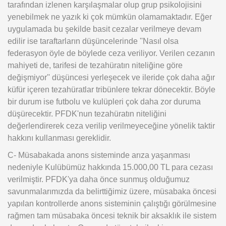
tarafından izlenen karşılaşmalar olup grup psikolojisini
yenebilmek ne yazık ki çok mümkün olamamaktadır. Eğer
uygulamada bu şekilde basit cezalar verilmeye devam
edilir ise taraftarların düşüncelerinde ''Nasıl olsa
federasyon öyle de böylede ceza veriliyor. Verilen cezanın
mahiyeti de, tarifesi de tezahüratın niteliğine göre
değişmiyor'' düşüncesi yerleşecek ve ileride çok daha ağır
küfür içeren tezahüratlar tribünlere tekrar dönecektir. Böyle
bir durum ise futbolu ve kulüpleri çok daha zor duruma
düşürecektir. PFDK'nun tezahüratın niteliğini
değerlendirerek ceza verilip verilmeyeceğine yönelik taktir
hakkını kullanması gereklidir.
C- Müsabakada anons sisteminde arıza yaşanması
nedeniyle Kulübümüz hakkında 15.000,00 TL para cezası
verilmiştir. PFDK'ya daha önce sunmuş olduğumuz
savunmalarımızda da belirttiğimiz üzere, müsabaka öncesi
yapılan kontrollerde anons sisteminin çalıştığı görülmesine
rağmen tam müsabaka öncesi teknik bir aksaklık ile sistem