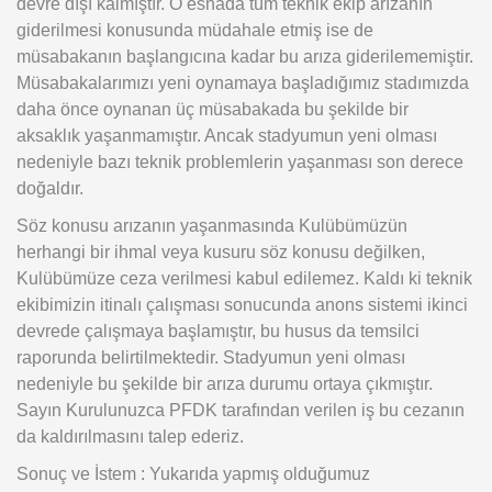
devre dışı kalmıştır. O esnada tüm teknik ekip arızanın
giderilmesi konusunda müdahale etmiş ise de
müsabakanın başlangıcına kadar bu arıza giderilememiştir.
Müsabakalarımızı yeni oynamaya başladığımız stadımızda
daha önce oynanan üç müsabakada bu şekilde bir
aksaklık yaşanmamıştır. Ancak stadyumun yeni olması
nedeniyle bazı teknik problemlerin yaşanması son derece
doğaldır.
Söz konusu arızanın yaşanmasında Kulübümüzün
herhangi bir ihmal veya kusuru söz konusu değilken,
Kulübümüze ceza verilmesi kabul edilemez. Kaldı ki teknik
ekibimizin itinalı çalışması sonucunda anons sistemi ikinci
devrede çalışmaya başlamıştır, bu husus da temsilci
raporunda belirtilmektedir. Stadyumun yeni olması
nedeniyle bu şekilde bir arıza durumu ortaya çıkmıştır.
Sayın Kurulunuzca PFDK tarafından verilen iş bu cezanın
da kaldırılmasını talep ederiz.
Sonuç ve İstem : Yukarıda yapmış olduğumuz