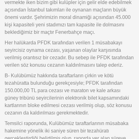
vermekte iken bizim gibi kulüpler için gelir elde edebilmek
açısından İstanbul takımları ile oynanan maçların büyük
önemi vardır. Şehrimizin moral dinamiği açısından 45.000
kişi kapasiteli yeni stadımızı tam kapasite ile dolmasını
beklediğimiz bir maçtır Fenerbahçe maçı.
Her halükarda PFDK tarafından verilen 1 müsabakayı
seyircisiz oynama cezası, yaşanan olaylar karşısında
verilmiş orantısız bir cezadır. Bu sebep ile PFDK tarafından
verilen söz konusu cezanın kaldırılmasını talep ederiz.
B- Kulübümüz hakkında taraftarların çirkin ve kötü
tezahüratta bulunduğu gerekçesiyle; PFDK tarafından
150.000,00 TL para cezası ve maraton ve kale arkası
güney tribünü seyircilerinin elektronik bilet kapsamındaki
kartlarının bloke edilmesi cezası verilmiş olup, söz konusu
cezanın da kaldırılması gerekmektedir.
Temsilci raporunda, Kulübümüz taraftarlarının müsabaka
hakemine yönelik iki saniye süren bir tezahüratı
gerçekleştirdiği belirtilmiş olup, raporda yer alan süreye