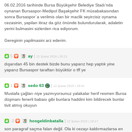
06.02.2016 tarihinde Bursa Büyükşehir Belediye Stadı’nda
oynanan Bursaspor-Medipol Başakşehir FK müsabakasından
sonra Bursaspor´a verilmis olan bir maclik seyircisiz oynama
cezasinin, yapilan itiraz da göz önünde bulundurularak, adaletin
yerini bulmasini sizlerden rica ediyorum.
Gereginin yapilmasini arz ederim.
5
ay
|
12 Şubat 2016 | 20:21
dışarıdan 45 bin destek bizde bunu yaparız hep yaptık yine
yaparız Bursaspor taraftarı büyüktür o tff ye
1
sedo 63
|
12 Şubat 2016 | 19:41
Mustafa çağları niye yazmıyorsunuz yalakalar herif resmen Bursa
düşmanı fenerli babası gibi bunlara haddini kim bildirecek bunlar
tivit atmış okuyun
-2
hosgeldinbatalla
|
12 Şubat 2016 | 19:17
son paragraf saçma falan değil. Ola ki cezayı kaldırmazlarsa en