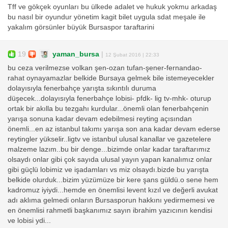
Tff ve gökçek oyunları bu ülkede adalet ve hukuk yokmu arkadaş
bu nasıl bir oyundur yönetim kagit bilet uygula sdat meşale ile
yakalım görsünler büyük Bursaspor taraftarini
19
yaman_bursa
|
12 Şubat 2016 | 22:33
bu ceza verilmezse volkan şen-ozan tufan-şener-fernandao-
rahat oynayamazlar belkide Bursaya gelmek bile istemeyecekler
dolayısıyla fenerbahçe yarışta sıkıntılı duruma
düşecek...dolayısıyla fenerbahçe lobisi- pfdk- lig tv-mhk- oturup
ortak bir akılla bu tezgahı kurdular...önemli olan fenerbahçenin
yarışa sonuna kadar devam edebilmesi reyting açısından
önemli...en az istanbul takımı yarışa son ana kadar devam ederse
reytingler yükselir..ligtv ve istanbul ulusal kanallar ve gazetelere
malzeme lazım..bu bir denge...bizimde onlar kadar taraftarımız
olsaydı onlar gibi çok sayıda ulusal yayın yapan kanalımız onlar
gibi güçlü lobimiz ve işadamları vs miz olsaydı.bizde bu yarışta
belkide olurduk...bizim yüzümüze bir kere şans güldü.o sene hem
kadromuz iyiydi...hemde en önemlisi levent kızıl ve değerli avukat
adı aklıma gelmedi onların Bursasporun hakkını yedirmemesi ve
en önemlisi rahmetli başkanımız sayın ibrahim yazıcının kendisi
ve lobisi ydi...