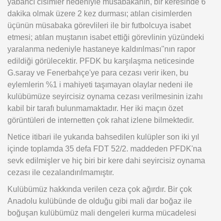
yabancı cisimler nedeniyle müsabakanın, bir keresinde 6
dakika olmak üzere 2 kez durması; atılan cisimlerden
üçünün müsabaka görevlileri ile bir futbolcuya isabet
etmesi; atılan muştanın isabet ettiği görevlinin yüzündeki
yaralanma nedeniyle hastaneye kaldırılması''nın rapor
edildiği görülecektir. PFDK bu karşılaşma neticesinde
G.saray ve Fenerbahçe'ye para cezası verir iken, bu
eylemlerin %1 i mahiyeti taşımayan olaylar nedeni ile
kulübümüze seyircisiz oynama cezası verilmesinin izahı
kabil bir tarafı bulunmamaktadır. Her iki maçın özet
görüntüleri de internetten çok rahat izlene bilmektedir.
Netice itibari ile yukarıda bahsedilen kulüpler son iki yıl
içinde toplamda 35 defa FDT 52/2. maddeden PFDK'na
sevk edilmişler ve hiç biri bir kere dahi seyircisiz oynama
cezası ile cezalandırılmamıştır.
Kulübümüz hakkında verilen ceza çok ağırdır. Bir çok
Anadolu kulübünde de olduğu gibi mali dar boğaz ile
boğuşan kulübümüz mali dengeleri kurma mücadelesi