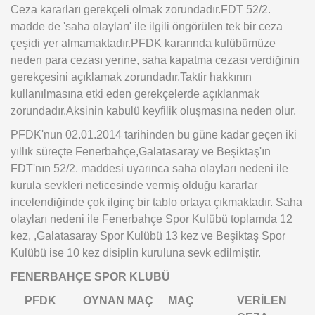
Ceza kararları gerekçeli olmak zorundadır.FDT 52/2.
madde de 'saha olayları' ile ilgili öngörülen tek bir ceza
çeşidi yer almamaktadır.PFDK kararında kulübümüze
neden para cezası yerine, saha kapatma cezası verdiğinin
gerekçesini açıklamak zorundadır.Taktir hakkının
kullanılmasına etki eden gerekçelerde açıklanmak
zorundadır.Aksinin kabulü keyfilik oluşmasına neden olur.
PFDK'nun 02.01.2014 tarihinden bu güne kadar geçen iki
yıllık süreçte Fenerbahçe,Galatasaray ve Beşiktaş'ın
FDT'nın 52/2. maddesi uyarınca saha olayları nedeni ile
kurula sevkleri neticesinde vermiş olduğu kararlar
incelendiğinde çok ilginç bir tablo ortaya çıkmaktadır. Saha
olayları nedeni ile Fenerbahçe Spor Kulübü toplamda 12
kez, ,Galatasaray Spor Kulübü 13 kez ve Beşiktaş Spor
Kulübü ise 10 kez disiplin kuruluna sevk edilmiştir.
FENERBAHÇE SPOR KLUBÜ
PFDK
OYNAN MAÇ
MAÇ
VERİLEN