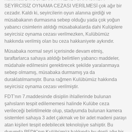
SEYİRCİSİZ OYNAMA CEZASI VERİLMESİ çok ağır bir
cezadır. Kaldı ki, seyircilerin oyun alanına girdiği ve
müsabakanın durmasına sebep olduğu yada çok yoğun
yabancı cisimlerin atıldığı müsabakalarda dahi Kulüplere
seyircisiz oynama cezası verilmezken, Kulübümüz
hakkında verilmiş olan bu ceza hakkaniyete aykırıdır.
Müsabaka normal seyri içerisinde devam etmiş,
taraftarlarca sahaya atıldığı belirtilen yabancı maddeler,
müdahale edilmesini gerektirecek şekilde yaralanmaya
sebep olmamış, müsabaka durmamış ya da
duraklatılmamıştır. Buna rağmen Kulübümüz hakkında
seyircisiz oynama cezası verilmiştir.
FDT'nın 7.maddesinde disiplin ihlallerinde bulunan
şahısların tespit edilememesi halinde Kulübe ceza
verileceği belirtilmekte olup, stadyumda bulunan kamera
sistemleri sahaya 3 adet çakmak ve bir adet madeni parayı
atan kişileri tespit edebilecek teknolojiye sahiptir. Bu
durumda PFDK'nın Kulübümüz hakkında bu denli ağır bir