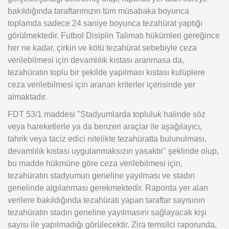
bakıldığında taraftarımızın tüm müsabaka boyunca
toplamda sadece 24 saniye boyunca tezahürat yaptığı
görülmektedir. Futbol Disiplin Talimatı hükümleri gereğince
her ne kadar, çirkin ve kötü tezahürat sebebiyle ceza
verilebilmesi için devamlılık kıstası aranmasa da,
tezahüratın toplu bir şekilde yapılması kıstası kulüplere
ceza verilebilmesi için aranan kriterler içerisinde yer
almaktadır.
FDT 53/1 maddesi "Stadyumlarda topluluk halinde söz
veya hareketlerle ya da benzeri araçlar ile aşağılayıcı,
tahrik veya taciz edici nitelikte tezahüratta bulunulması,
devamlılık kıstası uygulanmaksızın yasaktır" şeklinde olup,
bu madde hükmüne göre ceza verilebilmesi için,
tezahüratın stadyumun geneline yayılması ve stadın
genelinde algılanması gerekmektedir. Raporda yer alan
verilere bakıldığında tezahüratı yapan taraftar sayısının
tezahüratın stadın geneline yayılmasını sağlayacak kişi
sayısı ile yapılmadığı görülecektir. Zira temsilci raporunda,