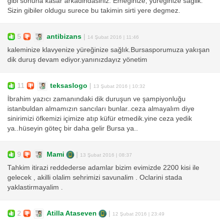
gibi sonuna kasar arkadindasiniz. Emeginize, yureginize saglik.
Sizin gibiler oldugu surece bu takimin sirti yere degmez.
5
antibizans
|
14 Şubat 2016 | 11:46
kaleminize klavyenize yüreğinize sağlık.Bursasporumuza yakışan
dik duruş devam ediyor.yanınızdayız yönetim
11
teksaslogo
|
13 Şubat 2016 | 10:32
İbrahim yazıcı zamanındaki dik duruşun ve şampiyonluğu
istanbuldan almamızın sancıları bunlar..ceza almayalım diye
sinirimizi öfkemizi içimize atıp küfür etmedik.yine ceza yedik
ya..hüseyin göteç bir daha gelir Bursa ya..
9
Mami
|
13 Şubat 2016 | 08:37
Tahkim itirazi reddederse adamlar bizim evimizde 2200 kisi ile
gelecek , akilli olalim sehrimizi savunalim . Oclarini stada
yaklastirmayalim .
2
Atilla Ataseven
|
12 Şubat 2016 | 23:49