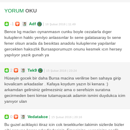
YORUM
OKU
-1
Adf
|
16 Şubat 2016 | 11:49
Bence lıg macları oynanmasın cunku boyle cezalarla dıger
kuluplerın hakkı yenılyo anlassınlar bı sene galatasaray bı sene
fener olsun arada da besıktas anadolu kuluplerıne yapılanlar
gercekten haksızlık Bursasporumuzn onunu kesmek ıcın hersey
yapılıyor yazık gunah ya
2
Tek9
|
15 Şubat 2016 | 23:24
Hüseyin gocek bir daha Bursa macina verilirse ben sahaya girip
kovalicam arkadaslar . Kafaya koydum yazın bi kenara :)
arkamdan gelirsiniz gelmezsiniz ama o serefsizin suratına
gecirmeden beni kimse tutamayacak adamin ismini duydukca icim
yanıyor ulan
0
Vedatakce
|
15 Şubat 2016 | 20:16
Bu guzel aciklayici itiraz icin cok tesekkurler.takimin sizlerde bizler