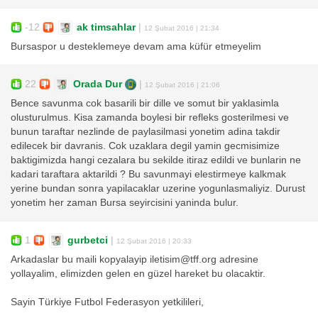
-12
ak timsahlar
|
12 Şubat 2016 | 21:34
Bursaspor u desteklemeye devam ama küfür etmeyelim
22
Orada Dur
|
12 Şubat 2016 | 21:06
Bence savunma cok basarili bir dille ve somut bir yaklasimla
olusturulmus. Kisa zamanda boylesi bir refleks gosterilmesi ve
bunun taraftar nezlinde de paylasilmasi yonetim adina takdir
edilecek bir davranis. Cok uzaklara degil yamin gecmisimize
baktigimizda hangi cezalara bu sekilde itiraz edildi ve bunlarin ne
kadari taraftara aktarildi ? Bu savunmayi elestirmeye kalkmak
yerine bundan sonra yapilacaklar uzerine yogunlasmaliyiz. Durust
yonetim her zaman Bursa seyircisini yaninda bulur.
1
gurbetci
|
12 Şubat 2016 | 20:33
Arkadaslar bu maili kopyalayip iletisim@tff.org adresine
yollayalim, elimizden gelen en güzel hareket bu olacaktir.
Sayin Türkiye Futbol Federasyon yetkilileri,