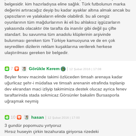
belgesidir. kim hazırladıysa eline sağlık. Türk futbolunun marka
değerini artıracağız deyip bu kadar ayaklar altına almak ancak bu
çapsızların ve yalakaların elinde olabilirdi. bu ali cengiz
oyunlarının tüm mağdurlarının iki eli bu ahlaksız işgüzarların
yakasında olacaktır öte tarafta da inanılır gibi değil şu çifte
standart. bu savunma tüm anadolu klüplerinin arşivinde
bulunması gereken tüm Türkiye kamuoyuna ve de en çok
seyredilen dizilerin reklam kuşaklarına verilerek herkese
ulaştırılması gereken bir belgedir.
7
Görükle Kerem
|
12 Şubat 2016 | 17:08
Beyler fenev macinde takimi özlüceden timsah arenaya kadar
uğurlicaz şehr-i müdafaa ve timsah arenanin etrafinda toplanip
dev ekrandan maci izliyip takimimiza destek olucaz ayrica fenev
taraftarinida stada sokmicaz.Görsünler bakalim Bursasporla
uğraşmak neymiş
10
hasan
|
12 Şubat 2016 | 17:00
3 gundür popomuzu yırtyoruz
Hırsız huseyin çirkin tezahurata giriyorsa rizedeki