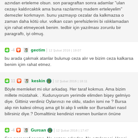
azından erteleme olsun. son paragraftan sonra adamlar "ulan
cezayı kaldırcaktık ama buna razılarmış madem erteleyelim"
demezler korkmayın. bunu yazmayıp cezalar da kalkmazsa o
zaman daha kötü olur. volkan ozan şerefsizlerini bi ıslıklamadan
için rahat etmeyecek benim. tedbir için yazılması zorunlu bir
paragraftı, iyi olmuş.
-4
gectim
|
12 Şubat 2016 | 19:07
bu arada çakmak atanlar bulunup ceza alır ve bizim ceza kalkarsa
benim içim rahat etmez.
11
keskin
|
12 Şubat 2016 | 18:11
Böyle memleket mi olur arkadaş. Her taraf kokmus. Ama bizim
millete müstahak. . Kuduruyorum yerimde elimden bişey gelmiyo
diye. Gittiniz verdiniz Oylarınızı ne oldu, stadın ismi ne ? Bursa
akp nin kalesi olmuş ama git bi akp li vekile sor Bursalilari nasıl
bilirsiniz diye.? Domalttiniz kendinizi resmen bunların önüne
-4
Gurcan
|
12 Şubat 2016 | 17:47