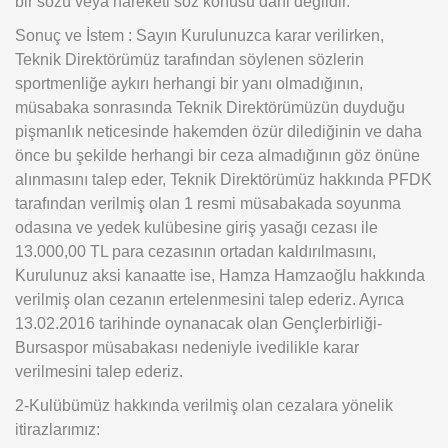
bir sözü veya hareketi söz konusu dahi değildir.
Sonuç ve İstem : Sayın Kurulunuzca karar verilirken,
Teknik Direktörümüz tarafından söylenen sözlerin
sportmenliğe aykırı herhangi bir yanı olmadığının,
müsabaka sonrasında Teknik Direktörümüzün duyduğu
pişmanlık neticesinde hakemden özür dilediğinin ve daha
önce bu şekilde herhangi bir ceza almadığının göz önüne
alınmasını talep eder, Teknik Direktörümüz hakkında PFDK
tarafından verilmiş olan 1 resmi müsabakada soyunma
odasına ve yedek kulübesine giriş yasağı cezası ile
13.000,00 TL para cezasının ortadan kaldırılmasını,
Kurulunuz aksi kanaatte ise, Hamza Hamzaoğlu hakkında
verilmiş olan cezanın ertelenmesini talep ederiz. Ayrıca
13.02.2016 tarihinde oynanacak olan Gençlerbirliği-
Bursaspor müsabakası nedeniyle ivedilikle karar
verilmesini talep ederiz.
2-Kulübümüz hakkında verilmiş olan cezalara yönelik
itirazlarımız: